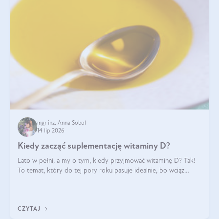
mgr inż. Anna Sobol
14 lip 2026
Kiedy zacząć suplementację witaminy D?
Lato w pełni, a my o tym, kiedy przyjmować witaminę D? Tak!
To temat, który do tej pory roku pasuje idealnie, bo wciąż
zdarza się, że suplementacja tej witaminy pozostawia
wątpliwości. Najczęstsze pytania dotyczą tego, ile trzeba być na
słońcu, aby witami
CZYTAJ