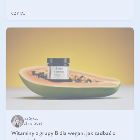
która sprawdza się najlepiej w praktyce. W tym artykule
przyglądamy się temu, jaka forma kreatyny jest najlepsza.
CZYTAJ
Iza Sykut
21 maj 2026
Witaminy z grupy B dla wegan: jak zadbać o