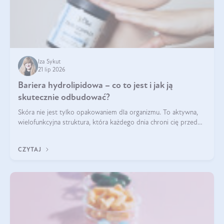
Iza Sykut
21 lip 2026
Bariera hydrolipidowa – co to jest i jak ją
skutecznie odbudować?
Skóra nie jest tylko opakowaniem dla organizmu. To aktywna,
wielofunkcyjna struktura, która każdego dnia chroni cię przed
utratą wody, wahaniami temperatury i czynnikami
środowiskowymi. Jednym z jej kluczowych elementów jest
CZYTAJ
bariera hydrolipidowa.