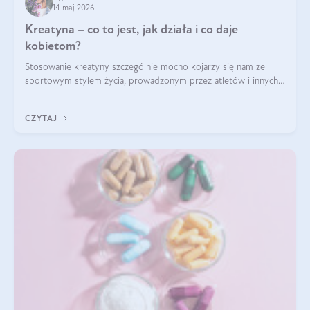
14 maj 2026
Kreatyna – co to jest, jak działa i co daje
kobietom?
Stosowanie kreatyny szczególnie mocno kojarzy się nam ze
sportowym stylem życia, prowadzonym przez atletów i innych
miłośników aktywności fizycznej. Nie bez powodu: faktycznie,
ten naturalny metabolit aminokwasów poprawia wydolność i
CZYTAJ
zwiększa masę