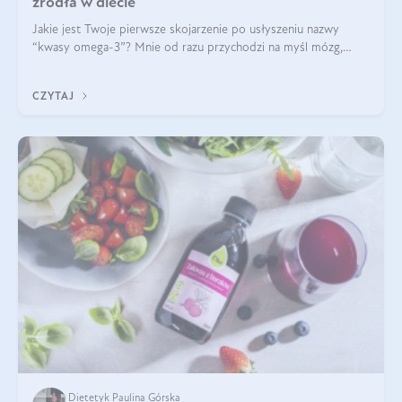
źródła w diecie
Jakie jest Twoje pierwsze skojarzenie po usłyszeniu nazwy
“kwasy omega-3”? Mnie od razu przychodzi na myśl mózg,
wsparcie układu nerwowego i zdrowie skóry. W tym artykule
skupimy się głównie na dwóch kwasach z tej rodziny: DHA oraz
CZYTAJ
EPA.
Dietetyk Paulina Górska