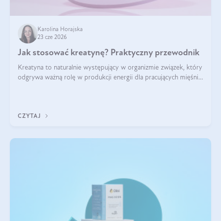
Karolina Horajska
23 cze 2026
Jak stosować kreatynę? Praktyczny przewodnik
Kreatyna to naturalnie występujący w organizmie związek, który
odgrywa ważną rolę w produkcji energii dla pracujących mięśni.
Choć przez lata kojarzono ją głównie ze sportami siłowymi, dziś
jest jednym z najlepiej przebadanych suplementów
stosowanych prze
CZYTAJ