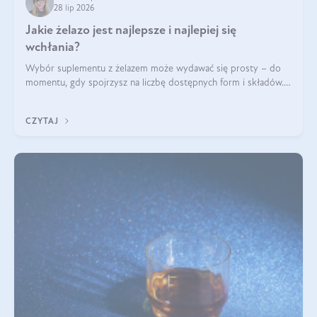
28 lip 2026
Jakie żelazo jest najlepsze i najlepiej się
wchłania?
Wybór suplementu z żelazem może wydawać się prosty – do
momentu, gdy spojrzysz na liczbę dostępnych form i składów.
Lepszy będzie bisglicynian, czy siarczan? Co wpływa na
wchłanianie żelaza i jakie dodatkowe składniki powinien
CZYTAJ
zawierać suplement?