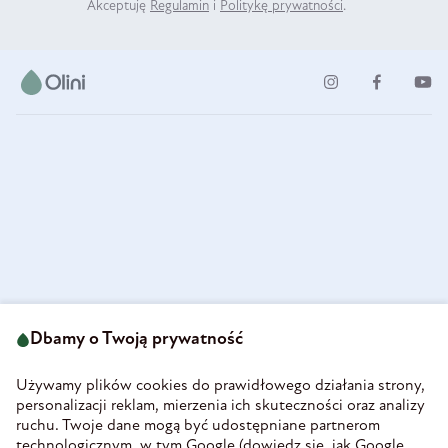
Akceptuję
Regulamin
i
Politykę prywatności
.
ul. Strzegomska 49
693 222 687
58-160 Świebodzice
Dbamy o Twoją prywatność
sklep@olini.pl
Polska
NIP 8860027066
Używamy plików cookies do prawidłowego działania strony,
REGON 890213034
personalizacji reklam, mierzenia ich skuteczności oraz analizy
ruchu. Twoje dane mogą być udostępniane partnerom
INFORMACJE
technologicznym, w tym Google (
dowiedz się, jak Google