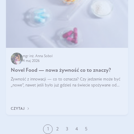
mgr inż. Anna Sobol
4 maj 2026
Novel Food — nowa żywność co to znaczy?
Żywność z innowacji — co to oznacza? Czy jedzenie może być
„nowe”, nawet jeśli było już gdzieś na świecie spożywane od
wieków? Czy w składnikach spożywczych mogą być obecne
jakieś nanomateriały? Dowiesz się tego z niniejszego artykułu:
poznasz definicję n
CZYTAJ
1
2
3
4
5