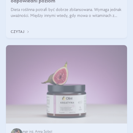
odpowiedni poziom
Dieta roślinna potrafi być dobrze zbilansowana. Wymaga jednak
uważności. Między innymi wtedy, gdy mowa o witaminach z
grupy B. Te składniki nie działają w pojedynkę. Tworzą system
naczyń połączonych.
CZYTAJ
mgr inż. Anna Sobol