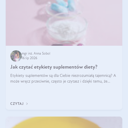
mgr inż. Anna Sobol
16 lip 2026
Jak czytać etykiety suplementów diety?
Etykiety suplementów są dla Ciebie niezrozumiałą tajemnicą? A
może wręcz przeciwnie, często je czytasz i dzięki temu, że
doskonale rozumiesz co jest na nich napisane, dokonujesz
najlepszych dla siebie decyzji zakupowych?
CZYTAJ