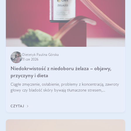
Dietetyk Paulina Górska
11 cze 2026
Niedokrwistość z niedoboru żelaza – objawy,
przyczyny i dieta
Ciągłe zmęczenie, osłabienie, problemy z koncentracją, zawroty
głowy czy bladość skóry bywają tłumaczone stresem,
przepracowaniem lub niedoborem snu. Tymczasem ich
przyczyną może być niedokrwistość z niedoboru żelaza.
CZYTAJ