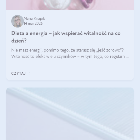
Maria Knapik
14 maj 2026
Dieta a energia – jak wspierać witalność na co
dzień?
Nie masz energii, pomimo tego, że starasz się „jeść zdrowo”?
Witalność to efekt wielu czynników – w tym tego, co regularnie
ląduje na talerzu. Zapotrzebowanie na składniki odżywcze różni
się w zależności od osoby
CZYTAJ