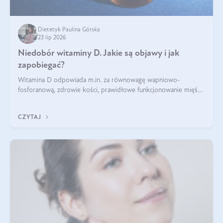
Dietetyk Paulina Górska
23 lip 2026
Niedobór witaminy D. Jakie są objawy i jak
zapobiegać?
Witamina D odpowiada m.in. za równowagę wapniowo-
fosforanową, zdrowie kości, prawidłowe funkcjonowanie mięśni
i wspieranie odporności. Mimo że organizm może ją wytwarzać
pod wpływem słońca, niedobór witaminy D pozostaje częstym
CZYTAJ
problemem.