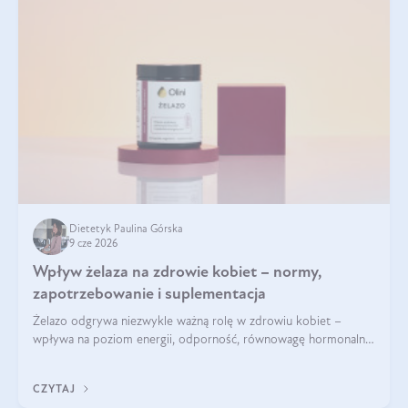
Dietetyk Paulina Górska
9 cze 2026
Wpływ żelaza na zdrowie kobiet – normy,
zapotrzebowanie i suplementacja
Żelazo odgrywa niezwykle ważną rolę w zdrowiu kobiet –
wpływa na poziom energii, odporność, równowagę hormonalną
i prawidłowy przebieg cyklu miesiączkowego oraz ciąży. Jego
niedobór może prowadzić m.in. do zmęczenia, bólów i
CZYTAJ
zawrotów głowy czy problemów z