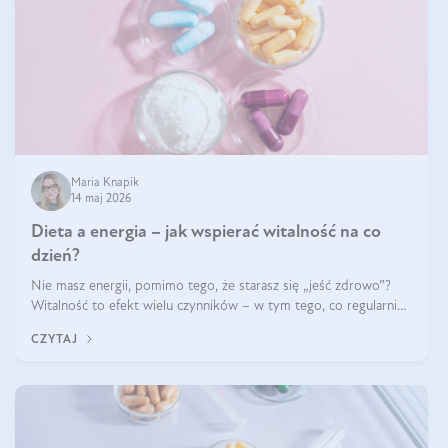
Maria Knapik
14 maj 2026
Dieta a energia – jak wspierać witalność na co
dzień?
Nie masz energii, pomimo tego, że starasz się „jeść zdrowo”?
Witalność to efekt wielu czynników – w tym tego, co regularnie
ląduje na talerzu. Zapotrzebowanie na składniki odżywcze różni
CZYTAJ
się w zależności od osoby