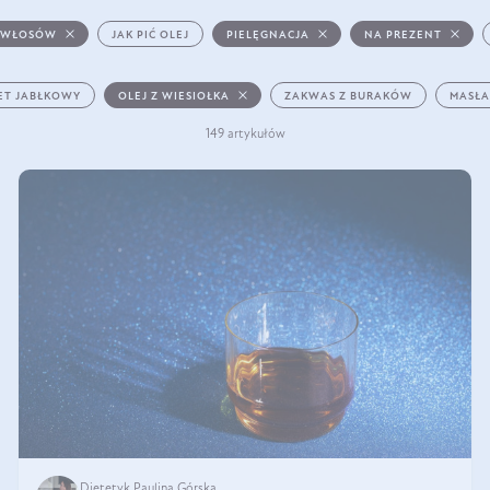
 WŁOSÓW
JAK PIĆ OLEJ
PIELĘGNACJA
NA PREZENT
ET JABŁKOWY
OLEJ Z WIESIOŁKA
ZAKWAS Z BURAKÓW
MASŁA
149 artykułów
Dietetyk Paulina Górska