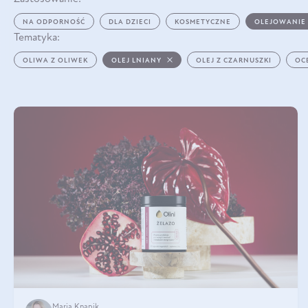
NA ODPORNOŚĆ
DLA DZIECI
KOSMETYCZNE
OLEJOWANIE
Tematyka:
OLIWA Z OLIWEK
OLEJ LNIANY
OLEJ Z CZARNUSZKI
OC
Maria Knapik