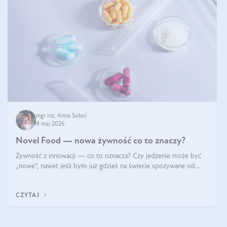
mgr inż. Anna Sobol
4 maj 2026
Novel Food — nowa żywność co to znaczy?
Żywność z innowacji — co to oznacza? Czy jedzenie może być
„nowe”, nawet jeśli było już gdzieś na świecie spożywane od
wieków? Czy w składnikach spożywczych mogą być obecne
jakieś nanomateriały? Dowiesz się tego z niniejszego artykułu:
CZYTAJ
poznasz definicję n