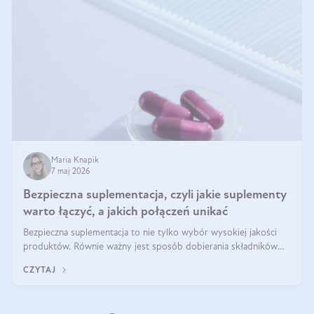
Maria Knapik
7 maj 2026
Bezpieczna suplementacja, czyli jakie suplementy
warto łączyć, a jakich połączeń unikać
Bezpieczna suplementacja to nie tylko wybór wysokiej jakości
produktów. Równie ważny jest sposób dobierania składników
aktywnych, tak żeby działały one maksymalnie skutecznie. Jak
CZYTAJ
łączyć suplementy diety? Poznaj nasze wskazówki.