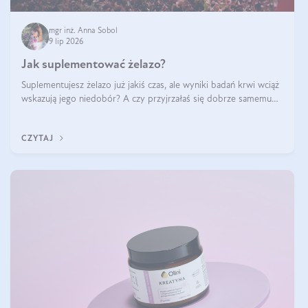
mgr inż. Anna Sobol
9 lip 2026
Jak suplementować żelazo?
Suplementujesz żelazo już jakiś czas, ale wyniki badań krwi wciąż
wskazują jego niedobór? A czy przyjrzałaś się dobrze samemu
sposobowi suplementacji tego mikroelementu? Dowiedz się, jak
uzupełnić żelazo, aby dobrze się wchłaniało.
CZYTAJ