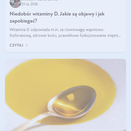
23 lip 2026
Niedobór witaminy D. Jakie są objawy i jak
zapobiegać?
Witamina D odpowiada m.in. za równowagę wapniowo-
fosforanową, zdrowie kości, prawidłowe funkcjonowanie mięśni i
wspieranie odporności. Mimo że organizm może ją wytwarzać
CZYTAJ
pod wpływem słońca, niedobór witaminy D pozostaje częstym
problemem.