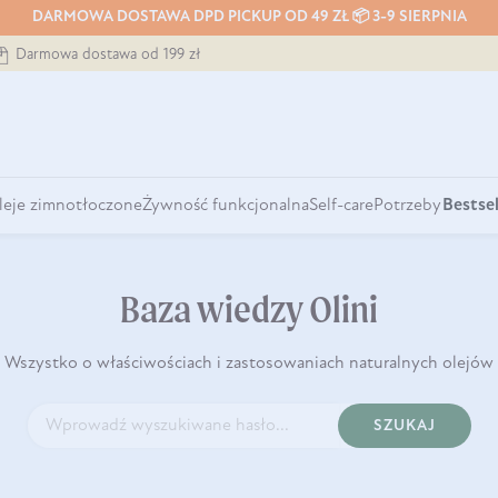
DARMOWA DOSTAWA DPD PICKUP OD 49 ZŁ 📦 3-9 SIERPNIA
Darmowa dostawa od 199 zł
leje zimnotłoczone
Żywność funkcjonalna
Self-care
Potrzeby
Bestsel
Baza wiedzy Olini
Wszystko o właściwościach i zastosowaniach naturalnych olejów
SZUKAJ