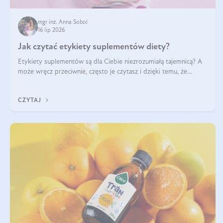
mgr inż. Anna Sobol
16 lip 2026
Jak czytać etykiety suplementów diety?
Etykiety suplementów są dla Ciebie niezrozumiałą tajemnicą? A
może wręcz przeciwnie, często je czytasz i dzięki temu, że
doskonale rozumiesz co jest na nich napisane, dokonujesz
najlepszych dla siebie decyzji zakupowych?
CZYTAJ