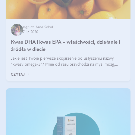
mgr inż. Anna Sobol
7 lip 2026
Kwas DHA i kwas EPA – właściwości, działanie i
źródła w diecie
Jakie jest Twoje pierwsze skojarzenie po usłyszeniu nazwy
“kwasy omega-3”? Mnie od razu przychodzi na myśl mózg,
wsparcie układu nerwowego i zdrowie skóry. W tym artykule
CZYTAJ
skupimy się głównie na dwóch kwasach z tej rodziny: DHA oraz
EPA.