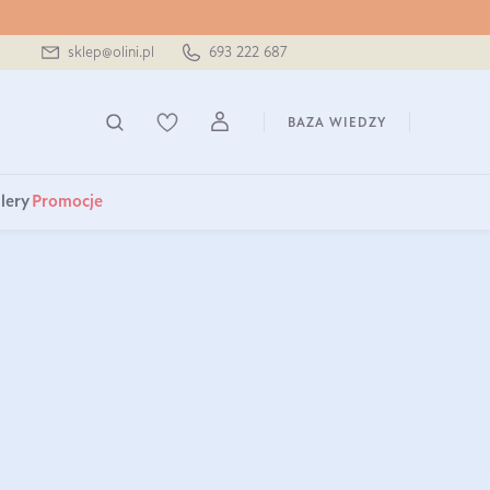
sklep@olini.pl
693 222 687
BAZA WIEDZY
lery
Promocje