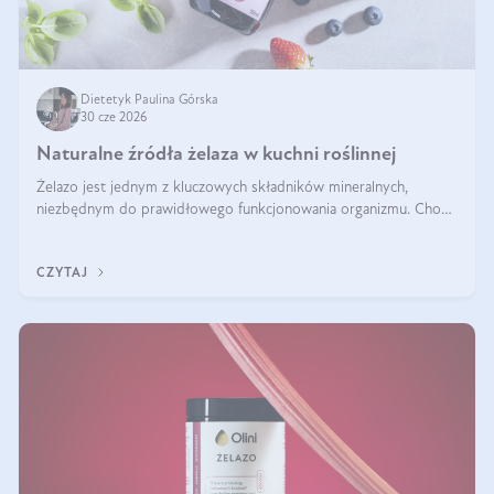
Dietetyk Paulina Górska
30 cze 2026
Naturalne źródła żelaza w kuchni roślinnej
Żelazo jest jednym z kluczowych składników mineralnych,
niezbędnym do prawidłowego funkcjonowania organizmu. Choć
często uważa się, że występuje głównie w produktach
odzwierzęcych, kuchnia roślinna oferuje wiele wartościowych
CZYTAJ
źródeł tego pierwiastka.