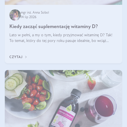
mgr inż. Anna Sobol
14 lip 2026
Kiedy zacząć suplementację witaminy D?
Lato w pełni, a my o tym, kiedy przyjmować witaminę D? Tak!
To temat, który do tej pory roku pasuje idealnie, bo wciąż
zdarza się, że suplementacja tej witaminy pozostawia
wątpliwości. Najczęstsze pytania dotyczą tego, ile trzeba być na
CZYTAJ
słońcu, aby witami