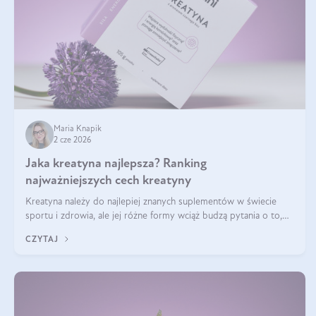
Maria Knapik
2 cze 2026
Jaka kreatyna najlepsza? Ranking
najważniejszych cech kreatyny
Kreatyna należy do najlepiej znanych suplementów w świecie
sportu i zdrowia, ale jej różne formy wciąż budzą pytania o to,
która sprawdza się najlepiej w praktyce. W tym artykule
CZYTAJ
przyglądamy się temu, jaka forma kreatyny jest najlepsza.