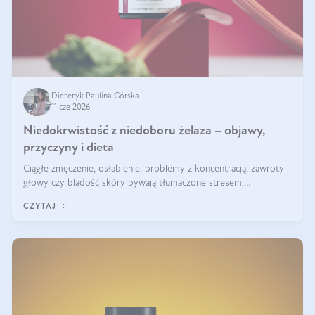
Dietetyk Paulina Górska
11 cze 2026
Niedokrwistość z niedoboru żelaza – objawy,
przyczyny i dieta
Ciągłe zmęczenie, osłabienie, problemy z koncentracją, zawroty
głowy czy bladość skóry bywają tłumaczone stresem,
przepracowaniem lub niedoborem snu. Tymczasem ich przyczyną
CZYTAJ
może być niedokrwistość z niedoboru żelaza.