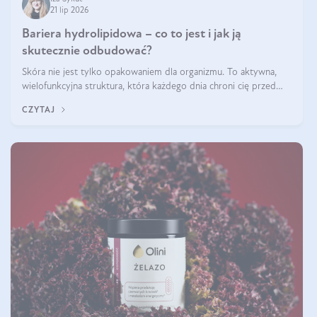
21 lip 2026
Bariera hydrolipidowa – co to jest i jak ją
skutecznie odbudować?
Skóra nie jest tylko opakowaniem dla organizmu. To aktywna,
wielofunkcyjna struktura, która każdego dnia chroni cię przed
utratą wody, wahaniami temperatury i czynnikami
CZYTAJ
środowiskowymi. Jednym z jej kluczowych elementów jest
bariera hydrolipidowa.