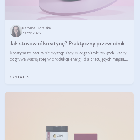
Karolina Horajska
23 cze 2026
Jak stosować kreatynę? Praktyczny przewodnik
Kreatyna to naturalnie występujący w organizmie związek, który
odgrywa ważną rolę w produkcji energii dla pracujących mięśni.
Choć przez lata kojarzono ją głównie ze sportami siłowymi, dziś
jest jednym z najlepiej przebadanych suplementów stosowanych
CZYTAJ
prze