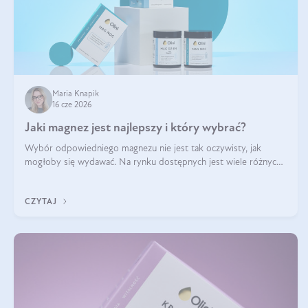
Maria Knapik
16 cze 2026
Jaki magnez jest najlepszy i który wybrać?
Wybór odpowiedniego magnezu nie jest tak oczywisty, jak
mogłoby się wydawać. Na rynku dostępnych jest wiele różnych
form tego pierwiastka, a każda z nich różni się przyswajalnością,
działaniem i tolerancją przez organizm.
CZYTAJ