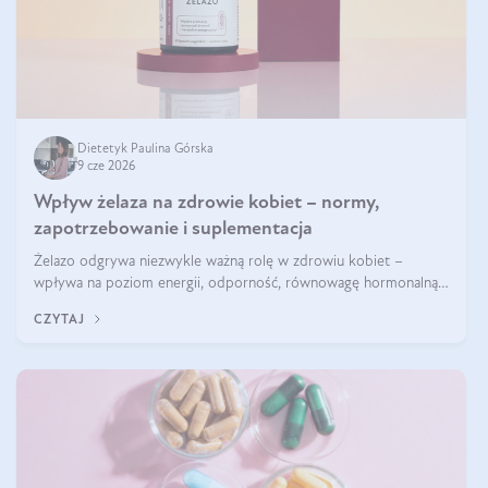
Dietetyk Paulina Górska
9 cze 2026
Wpływ żelaza na zdrowie kobiet – normy,
zapotrzebowanie i suplementacja
Żelazo odgrywa niezwykle ważną rolę w zdrowiu kobiet –
wpływa na poziom energii, odporność, równowagę hormonalną i
prawidłowy przebieg cyklu miesiączkowego oraz ciąży. Jego
CZYTAJ
niedobór może prowadzić m.in. do zmęczenia, bólów i zawrotów
głowy czy problemów z