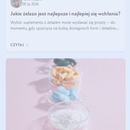
28 lip 2026
Jakie żelazo jest najlepsze i najlepiej się wchłania?
Wybór suplementu z żelazem może wydawać się prosty – do
momentu, gdy spojrzysz na liczbę dostępnych form i składów.
Lepszy będzie bisglicynian, czy siarczan? Co wpływa na
wchłanianie żelaza i jakie dodatkowe składniki powinien zawierać
CZYTAJ
suplement?