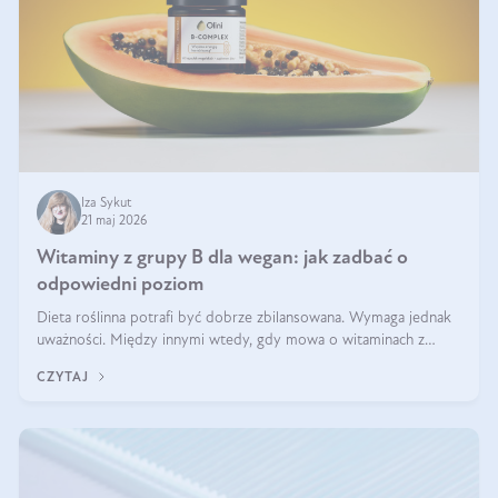
Iza Sykut
21 maj 2026
Witaminy z grupy B dla wegan: jak zadbać o
odpowiedni poziom
Dieta roślinna potrafi być dobrze zbilansowana. Wymaga jednak
uważności. Między innymi wtedy, gdy mowa o witaminach z
grupy B. Te składniki nie działają w pojedynkę. Tworzą system
CZYTAJ
naczyń połączonych.