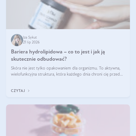
Iza Sykut
21 lip 2026
Bariera hydrolipidowa – co to jest i jak ją
skutecznie odbudować?
Skóra nie jest tylko opakowaniem dla organizmu. To aktywna,
wielofunkcyjna struktura, która każdego dnia chroni cię przed
utratą wody, wahaniami temperatury i czynnikami
środowiskowymi. Jednym z jej kluczowych elementów jest
CZYTAJ
bariera hydrolipidowa.