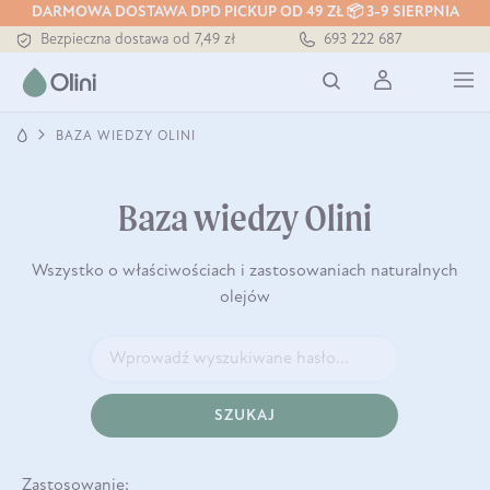
DARMOWA DOSTAWA DPD PICKUP OD 49 ZŁ 📦 3-9 SIERPNIA
Tłoczony zawsze na zimno
693 222 687
Bezpieczna dostawa od 7,49 zł
Darmowa dostawa od 199 zł
Tłoczony zawsze na zimno
BAZA WIEDZY OLINI
Baza wiedzy Olini
Wszystko o właściwościach i zastosowaniach naturalnych
olejów
SZUKAJ
Zastosowanie: