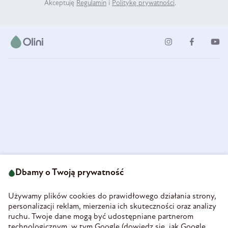
Akceptuję
Regulamin
i
Politykę prywatności
.
ul. Strzegomska 49
693 222 687
58-160 Świebodzice
Dbamy o Twoją prywatność
sklep@olini.pl
Polska
NIP 8860027066
Używamy plików cookies do prawidłowego działania strony,
REGON 890213034
personalizacji reklam, mierzenia ich skuteczności oraz analizy
ruchu. Twoje dane mogą być udostępniane partnerom
INFORMACJE
technologicznym, w tym Google (
dowiedz się, jak Google