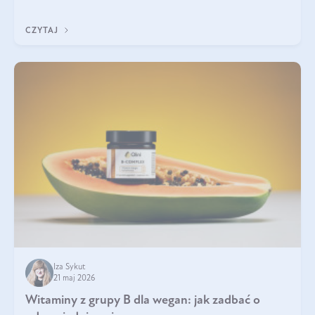
która sprawdza się najlepiej w praktyce. W tym artykule
przyglądamy się temu, jaka forma kreatyny jest najlepsza.
CZYTAJ
Iza Sykut
21 maj 2026
Witaminy z grupy B dla wegan: jak zadbać o