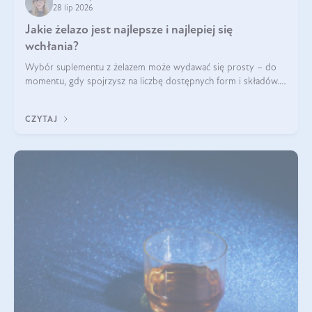
28 lip 2026
Jakie żelazo jest najlepsze i najlepiej się
wchłania?
Wybór suplementu z żelazem może wydawać się prosty – do
momentu, gdy spojrzysz na liczbę dostępnych form i składów.
Lepszy będzie bisglicynian, czy siarczan? Co wpływa na
wchłanianie żelaza i jakie dodatkowe składniki powinien
CZYTAJ
zawierać suplement?