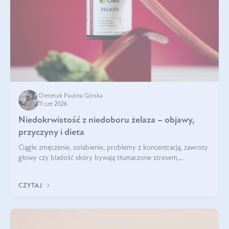
Dietetyk Paulina Górska
11 cze 2026
Niedokrwistość z niedoboru żelaza – objawy,
przyczyny i dieta
Ciągłe zmęczenie, osłabienie, problemy z koncentracją, zawroty
głowy czy bladość skóry bywają tłumaczone stresem,
przepracowaniem lub niedoborem snu. Tymczasem ich
przyczyną może być niedokrwistość z niedoboru żelaza.
CZYTAJ