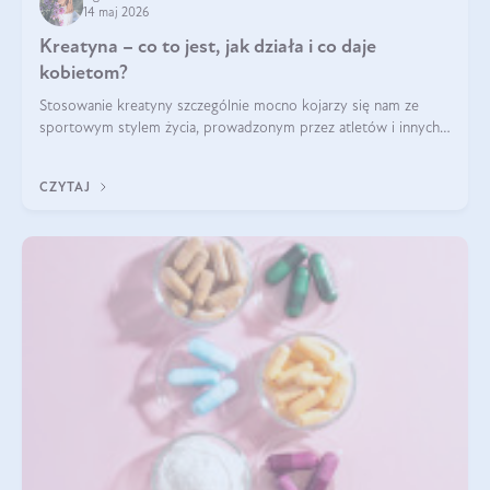
14 maj 2026
Kreatyna – co to jest, jak działa i co daje
kobietom?
Stosowanie kreatyny szczególnie mocno kojarzy się nam ze
sportowym stylem życia, prowadzonym przez atletów i innych
miłośników aktywności fizycznej. Nie bez powodu: faktycznie,
ten naturalny metabolit aminokwasów poprawia wydolność i
CZYTAJ
zwiększa masę