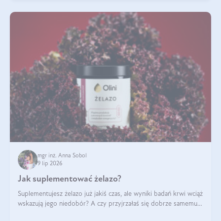
mgr inż. Anna Sobol
9 lip 2026
Jak suplementować żelazo?
Suplementujesz żelazo już jakiś czas, ale wyniki badań krwi wciąż
wskazują jego niedobór? A czy przyjrzałaś się dobrze samemu
sposobowi suplementacji tego mikroelementu? Dowiedz się, jak