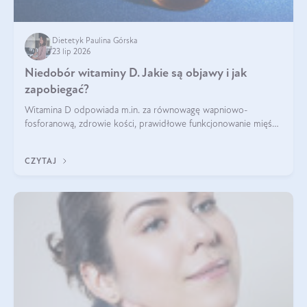
Dietetyk Paulina Górska
23 lip 2026
Niedobór witaminy D. Jakie są objawy i jak
zapobiegać?
Witamina D odpowiada m.in. za równowagę wapniowo-
fosforanową, zdrowie kości, prawidłowe funkcjonowanie mięśni
i wspieranie odporności. Mimo że organizm może ją wytwarzać
pod wpływem słońca, niedobór witaminy D pozostaje częstym
CZYTAJ
problemem.