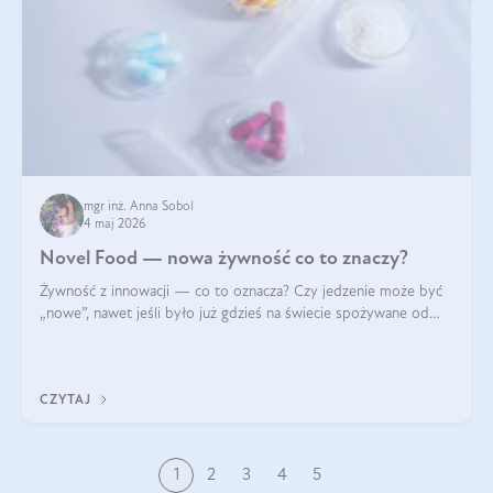
mgr inż. Anna Sobol
4 maj 2026
Novel Food — nowa żywność co to znaczy?
Żywność z innowacji — co to oznacza? Czy jedzenie może być
„nowe”, nawet jeśli było już gdzieś na świecie spożywane od
wieków? Czy w składnikach spożywczych mogą być obecne
jakieś nanomateriały? Dowiesz się tego z niniejszego artykułu:
poznasz definicję n
CZYTAJ
1
2
3
4
5