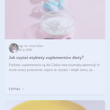
mgr inż. Anna Sobol
16 lip 2026
Jak czytać etykiety suplementów diety?
Etykiety suplementów są dla Ciebie niezrozumiałą tajemnicą? A
może wręcz przeciwnie, często je czytasz i dzięki temu, że
doskonale rozumiesz co jest na nich napisane, dokonujesz
najlepszych dla siebie decyzji zakupowych?
CZYTAJ