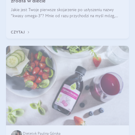
źródła w diecie
Jakie jest Twoje pierwsze skojarzenie po usłyszeniu nazwy
“kwasy omega-3”? Mnie od razu przychodzi na myśl mózg,
wsparcie układu nerwowego i zdrowie skóry. W tym artykule
skupimy się głównie na dwóch kwasach z tej rodziny: DHA oraz
CZYTAJ
EPA.
Dietetyk Paulina Górska