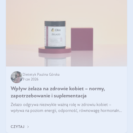
Dietetyk Paulina Górska
9 cze 2026
Wpływ żelaza na zdrowie kobiet – normy,
zapotrzebowanie i suplementacja
Żelazo odgrywa niezwykle ważną rolę w zdrowiu kobiet –
wpływa na poziom energii, odporność, równowagę hormonalną
i prawidłowy przebieg cyklu miesiączkowego oraz ciąży. Jego
niedobór może prowadzić m.in. do zmęczenia, bólów i
CZYTAJ
zawrotów głowy czy problemów z