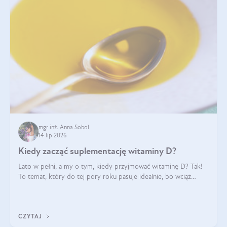
mgr inż. Anna Sobol
14 lip 2026
Kiedy zacząć suplementację witaminy D?
Lato w pełni, a my o tym, kiedy przyjmować witaminę D? Tak!
To temat, który do tej pory roku pasuje idealnie, bo wciąż
zdarza się, że suplementacja tej witaminy pozostawia
wątpliwości. Najczęstsze pytania dotyczą tego, ile trzeba być na
słońcu, aby witami
CZYTAJ