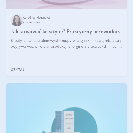
Karolina Horajska
23 cze 2026
Jak stosować kreatynę? Praktyczny przewodnik
Kreatyna to naturalnie występujący w organizmie związek, który
odgrywa ważną rolę w produkcji energii dla pracujących mięśni.
Choć przez lata kojarzono ją głównie ze sportami siłowymi, dziś
jest jednym z najlepiej przebadanych suplementów
stosowanych prze
CZYTAJ