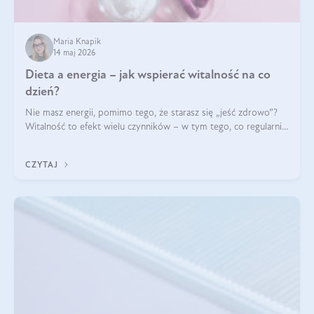
Maria Knapik
14 maj 2026
Dieta a energia – jak wspierać witalność na co
dzień?
Nie masz energii, pomimo tego, że starasz się „jeść zdrowo”?
Witalność to efekt wielu czynników – w tym tego, co regularnie
ląduje na talerzu. Zapotrzebowanie na składniki odżywcze różni
się w zależności od osoby
CZYTAJ