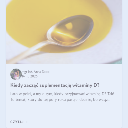
mgr inż. Anna Sobol
14 lip 2026
Kiedy zacząć suplementację witaminy D?
Lato w pełni, a my o tym, kiedy przyjmować witaminę D? Tak!
To temat, który do tej pory roku pasuje idealnie, bo wciąż
zdarza się, że suplementacja tej witaminy pozostawia
wątpliwości. Najczęstsze pytania dotyczą tego, ile trzeba być na
słońcu, aby witami
CZYTAJ