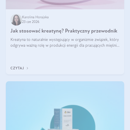
Karolina Horajska
23 cze 2026
Jak stosować kreatynę? Praktyczny przewodnik
Kreatyna to naturalnie występujący w organizmie związek, który
odgrywa ważną rolę w produkcji energii dla pracujących mięśni.
Choć przez lata kojarzono ją głównie ze sportami siłowymi, dziś
jest jednym z najlepiej przebadanych suplementów
stosowanych prze
CZYTAJ