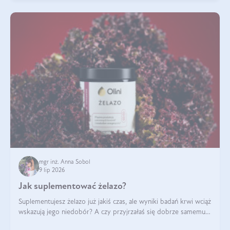
mgr inż. Anna Sobol
9 lip 2026
Jak suplementować żelazo?
Suplementujesz żelazo już jakiś czas, ale wyniki badań krwi wciąż
wskazują jego niedobór? A czy przyjrzałaś się dobrze samemu
sposobowi suplementacji tego mikroelementu? Dowiedz się, jak