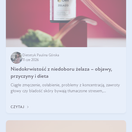
Dietetyk Paulina Górska
11 cze 2026
Niedokrwistość z niedoboru żelaza – objawy,
przyczyny i dieta
Ciągłe zmęczenie, osłabienie, problemy z koncentracją, zawroty
głowy czy bladość skóry bywają tłumaczone stresem,
przepracowaniem lub niedoborem snu. Tymczasem ich
przyczyną może być niedokrwistość z niedoboru żelaza.
CZYTAJ