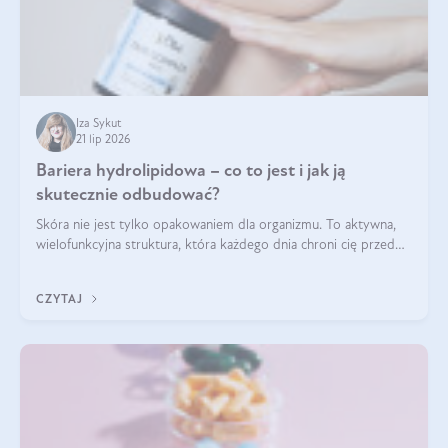
Iza Sykut
21 lip 2026
Bariera hydrolipidowa – co to jest i jak ją
skutecznie odbudować?
Skóra nie jest tylko opakowaniem dla organizmu. To aktywna,
wielofunkcyjna struktura, która każdego dnia chroni cię przed
utratą wody, wahaniami temperatury i czynnikami
środowiskowymi. Jednym z jej kluczowych elementów jest
CZYTAJ
bariera hydrolipidowa.