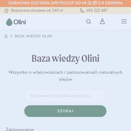
Tłoczony zawsze na zimno
DARMOWA DOSTAWA DPD PICKUP OD 49 ZŁ 📦 3-9 SIERPNIA
Bezpieczna dostawa od 7,49 zł
693 222 687
Darmowa dostawa od 199 zł
Tłoczony zawsze na zimno
BAZA WIEDZY OLINI
Baza wiedzy Olini
Wszystko o właściwościach i zastosowaniach naturalnych
olejów
SZUKAJ
Zastosowanie: