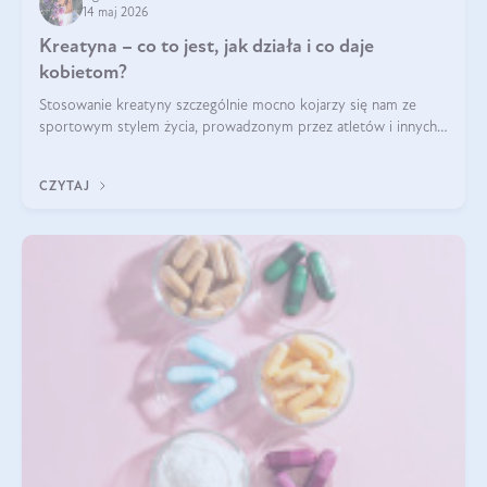
14 maj 2026
Kreatyna – co to jest, jak działa i co daje
kobietom?
Stosowanie kreatyny szczególnie mocno kojarzy się nam ze
sportowym stylem życia, prowadzonym przez atletów i innych
miłośników aktywności fizycznej. Nie bez powodu: faktycznie,
ten naturalny metabolit aminokwasów poprawia wydolność i
CZYTAJ
zwiększa masę