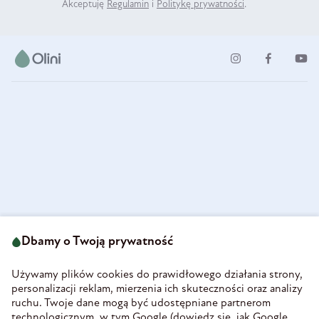
Akceptuję
Regulamin
i
Politykę prywatności
.
ul. Strzegomska 49
693 222 687
58-160 Świebodzice
Dbamy o Twoją prywatność
sklep@olini.pl
Polska
NIP 8860027066
Używamy plików cookies do prawidłowego działania strony,
REGON 890213034
personalizacji reklam, mierzenia ich skuteczności oraz analizy
ruchu. Twoje dane mogą być udostępniane partnerom
INFORMACJE
technologicznym, w tym Google (
dowiedz się, jak Google