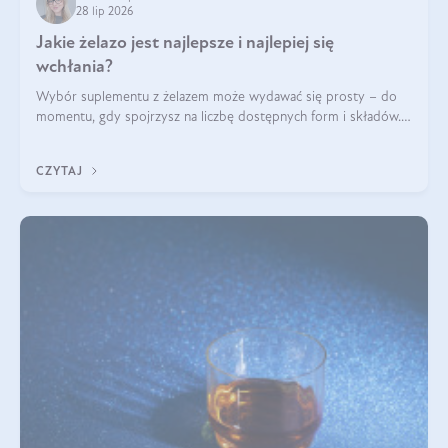
28 lip 2026
Jakie żelazo jest najlepsze i najlepiej się
wchłania?
Wybór suplementu z żelazem może wydawać się prosty – do
momentu, gdy spojrzysz na liczbę dostępnych form i składów.
Lepszy będzie bisglicynian, czy siarczan? Co wpływa na
wchłanianie żelaza i jakie dodatkowe składniki powinien
CZYTAJ
zawierać suplement?