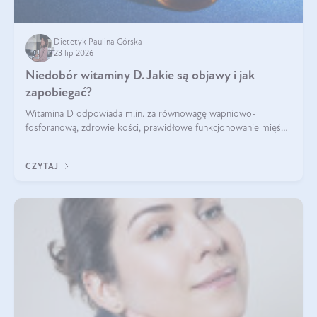
Dietetyk Paulina Górska
23 lip 2026
Niedobór witaminy D. Jakie są objawy i jak
zapobiegać?
Witamina D odpowiada m.in. za równowagę wapniowo-
fosforanową, zdrowie kości, prawidłowe funkcjonowanie mięśni
i wspieranie odporności. Mimo że organizm może ją wytwarzać
pod wpływem słońca, niedobór witaminy D pozostaje częstym
CZYTAJ
problemem.