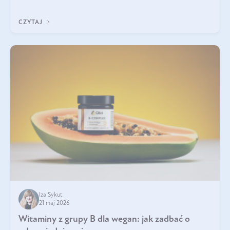
która sprawdza się najlepiej w praktyce. W tym artykule
przyglądamy się temu, jaka forma kreatyny jest najlepsza.
CZYTAJ
Iza Sykut
21 maj 2026
Witaminy z grupy B dla wegan: jak zadbać o