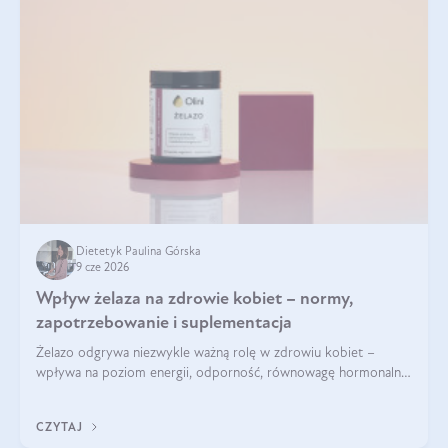
Dietetyk Paulina Górska
9 cze 2026
Wpływ żelaza na zdrowie kobiet – normy,
zapotrzebowanie i suplementacja
Żelazo odgrywa niezwykle ważną rolę w zdrowiu kobiet –
wpływa na poziom energii, odporność, równowagę hormonalną
i prawidłowy przebieg cyklu miesiączkowego oraz ciąży. Jego
niedobór może prowadzić m.in. do zmęczenia, bólów i
CZYTAJ
zawrotów głowy czy problemów z