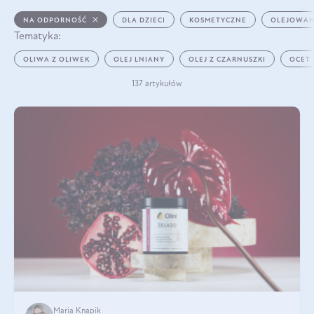
NA ODPORNOŚĆ
DLA DZIECI
KOSMETYCZNE
OLEJOWAN
Tematyka:
OLIWA Z OLIWEK
OLEJ LNIANY
OLEJ Z CZARNUSZKI
OCET
137 artykułów
Maria Knapik