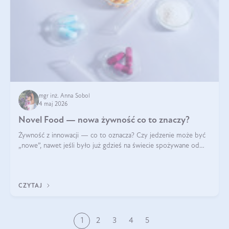
mgr inż. Anna Sobol
4 maj 2026
Novel Food — nowa żywność co to znaczy?
Żywność z innowacji — co to oznacza? Czy jedzenie może być
„nowe”, nawet jeśli było już gdzieś na świecie spożywane od
wieków? Czy w składnikach spożywczych mogą być obecne
jakieś nanomateriały? Dowiesz się tego z niniejszego artykułu:
poznasz definicję n
CZYTAJ
1
2
3
4
5