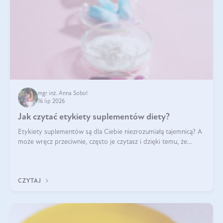
mgr inż. Anna Sobol
16 lip 2026
Jak czytać etykiety suplementów diety?
Etykiety suplementów są dla Ciebie niezrozumiałą tajemnicą? A
może wręcz przeciwnie, często je czytasz i dzięki temu, że
doskonale rozumiesz co jest na nich napisane, dokonujesz
najlepszych dla siebie decyzji zakupowych?
CZYTAJ