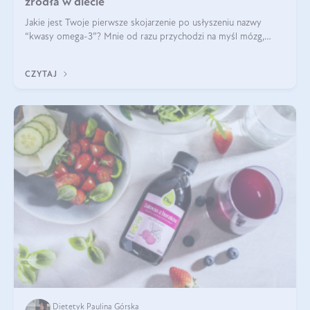
źródła w diecie
Jakie jest Twoje pierwsze skojarzenie po usłyszeniu nazwy
“kwasy omega-3”? Mnie od razu przychodzi na myśl mózg,
wsparcie układu nerwowego i zdrowie skóry. W tym artykule
skupimy się głównie na dwóch kwasach z tej rodziny: DHA oraz
CZYTAJ
EPA.
Dietetyk Paulina Górska