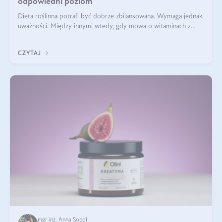
odpowiedni poziom
Dieta roślinna potrafi być dobrze zbilansowana. Wymaga jednak
uważności. Między innymi wtedy, gdy mowa o witaminach z
grupy B. Te składniki nie działają w pojedynkę. Tworzą system
naczyń połączonych.
CZYTAJ
mgr inż. Anna Sobol