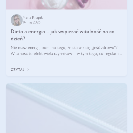
Maria Knapik
14 maj 2026
Dieta a energia – jak wspierać witalność na co
dzień?
Nie masz energii, pomimo tego, że starasz się „jeść zdrowo”?
Witalność to efekt wielu czynników – w tym tego, co regularnie
ląduje na talerzu. Zapotrzebowanie na składniki odżywcze różni
się w zależności od osoby
CZYTAJ