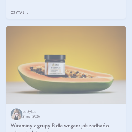
która sprawdza się najlepiej w praktyce. W tym artykule
przyglądamy się temu, jaka forma kreatyny jest najlepsza.
CZYTAJ
Iza Sykut
21 maj 2026
Witaminy z grupy B dla wegan: jak zadbać o