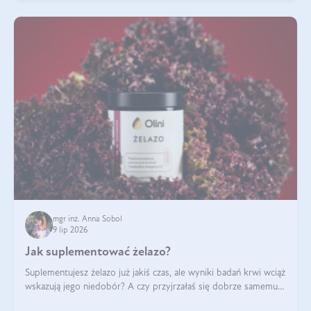
mgr inż. Anna Sobol
9 lip 2026
Jak suplementować żelazo?
Suplementujesz żelazo już jakiś czas, ale wyniki badań krwi wciąż
wskazują jego niedobór? A czy przyjrzałaś się dobrze samemu
sposobowi suplementacji tego mikroelementu? Dowiedz się, jak