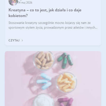
14 maj 2026
Kreatyna – co to jest, jak działa i co daje
kobietom?
Stosowanie kreatyny szczególnie mocno kojarzy się nam ze
sportowym stylem życia, prowadzonym przez atletów i innych
miłośników aktywności fizycznej. Nie bez powodu: faktycznie,
ten naturalny metabolit aminokwasów poprawia wydolność i
CZYTAJ
zwiększa masę