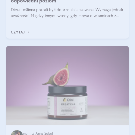
odpowiedni poziom
Dieta roślinna potrafi być dobrze zbilansowana. Wymaga jednak
uważności. Między innymi wtedy, gdy mowa o witaminach z
grupy B. Te składniki nie działają w pojedynkę. Tworzą system
naczyń połączonych.
CZYTAJ
mgr inż. Anna Sobol