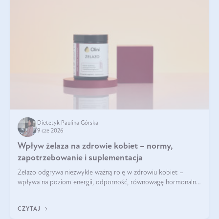
Dietetyk Paulina Górska
9 cze 2026
Wpływ żelaza na zdrowie kobiet – normy,
zapotrzebowanie i suplementacja
Żelazo odgrywa niezwykle ważną rolę w zdrowiu kobiet –
wpływa na poziom energii, odporność, równowagę hormonalną
i prawidłowy przebieg cyklu miesiączkowego oraz ciąży. Jego
niedobór może prowadzić m.in. do zmęczenia, bólów i
CZYTAJ
zawrotów głowy czy problemów z