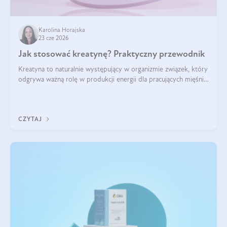
Karolina Horajska
23 cze 2026
Jak stosować kreatynę? Praktyczny przewodnik
Kreatyna to naturalnie występujący w organizmie związek, który
odgrywa ważną rolę w produkcji energii dla pracujących mięśni.
Choć przez lata kojarzono ją głównie ze sportami siłowymi, dziś
jest jednym z najlepiej przebadanych suplementów
stosowanych prze
CZYTAJ