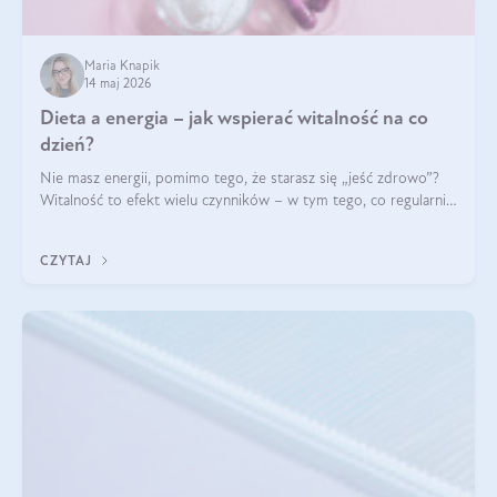
Maria Knapik
14 maj 2026
Dieta a energia – jak wspierać witalność na co
dzień?
Nie masz energii, pomimo tego, że starasz się „jeść zdrowo”?
Witalność to efekt wielu czynników – w tym tego, co regularnie
ląduje na talerzu. Zapotrzebowanie na składniki odżywcze różni
się w zależności od osoby
CZYTAJ