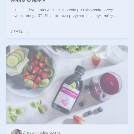
źródła w diecie
Jakie jest Twoje pierwsze skojarzenie po usłyszeniu nazwy
“kwasy omega-3”? Mnie od razu przychodzi na myśl mózg,
wsparcie układu nerwowego i zdrowie skóry. W tym artykule
skupimy się głównie na dwóch kwasach z tej rodziny: DHA oraz
CZYTAJ
EPA.
Dietetyk Paulina Górska