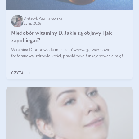
Dietetyk Paulina Górska
23 lip 2026
Niedobór witaminy D. Jakie są objawy i jak
zapobiegać?
Witamina D odpowiada m.in. za równowagę wapniowo-
fosforanową, zdrowie kości, prawidłowe funkcjonowanie mięśni
i wspieranie odporności. Mimo że organizm może ją wytwarzać
pod wpływem słońca, niedobór witaminy D pozostaje częstym
CZYTAJ
problemem.