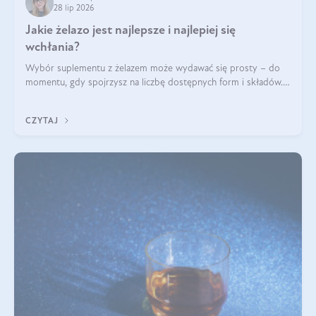
28 lip 2026
Jakie żelazo jest najlepsze i najlepiej się
wchłania?
Wybór suplementu z żelazem może wydawać się prosty – do
momentu, gdy spojrzysz na liczbę dostępnych form i składów.
Lepszy będzie bisglicynian, czy siarczan? Co wpływa na
wchłanianie żelaza i jakie dodatkowe składniki powinien
CZYTAJ
zawierać suplement?