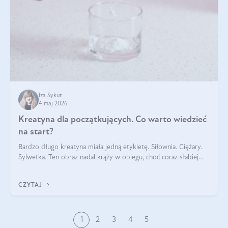
Iza Sykut
4 maj 2026
Kreatyna dla początkujących. Co warto wiedzieć
na start?
Bardzo długo kreatyna miała jedną etykietę. Siłownia. Ciężary.
Sylwetka. Ten obraz nadal krąży w obiegu, choć coraz słabiej
pasuje do tego, jak wygląda codzienność wielu osób. Bo
kreatyna nie powstała na potrzeby treningu. Jest naturalnym
CZYTAJ
składnikiem obec
1
2
3
4
5