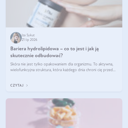
Iza Sykut
21 lip 2026
Bariera hydrolipidowa – co to jest i jak ją
skutecznie odbudować?
Skóra nie jest tylko opakowaniem dla organizmu. To aktywna,
wielofunkcyjna struktura, która każdego dnia chroni cię przed
utratą wody, wahaniami temperatury i czynnikami
środowiskowymi. Jednym z jej kluczowych elementów jest
CZYTAJ
bariera hydrolipidowa.