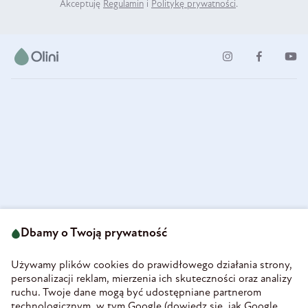
Akceptuję
Regulamin
i
Politykę prywatności
.
ul. Strzegomska 49
693 222 687
58-160 Świebodzice
Dbamy o Twoją prywatność
sklep@olini.pl
Polska
NIP 8860027066
Używamy plików cookies do prawidłowego działania strony,
REGON 890213034
personalizacji reklam, mierzenia ich skuteczności oraz analizy
ruchu. Twoje dane mogą być udostępniane partnerom
INFORMACJE
technologicznym, w tym Google (
dowiedz się, jak Google