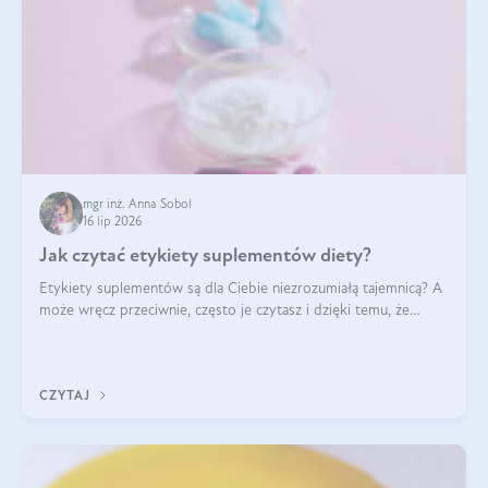
mgr inż. Anna Sobol
16 lip 2026
Jak czytać etykiety suplementów diety?
Etykiety suplementów są dla Ciebie niezrozumiałą tajemnicą? A
może wręcz przeciwnie, często je czytasz i dzięki temu, że
doskonale rozumiesz co jest na nich napisane, dokonujesz
najlepszych dla siebie decyzji zakupowych?
CZYTAJ