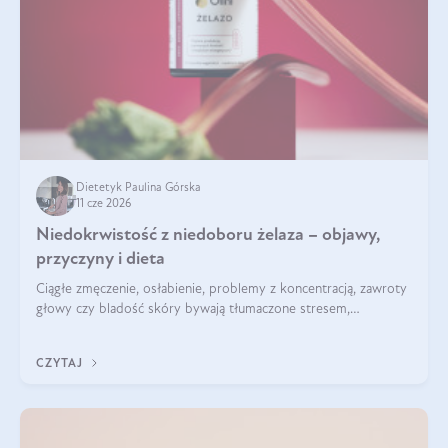
Dietetyk Paulina Górska
11 cze 2026
Niedokrwistość z niedoboru żelaza – objawy,
przyczyny i dieta
Ciągłe zmęczenie, osłabienie, problemy z koncentracją, zawroty
głowy czy bladość skóry bywają tłumaczone stresem,
przepracowaniem lub niedoborem snu. Tymczasem ich
przyczyną może być niedokrwistość z niedoboru żelaza.
CZYTAJ