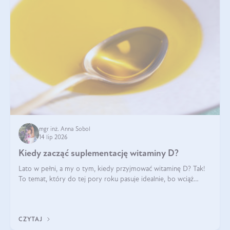
mgr inż. Anna Sobol
14 lip 2026
Kiedy zacząć suplementację witaminy D?
Lato w pełni, a my o tym, kiedy przyjmować witaminę D? Tak!
To temat, który do tej pory roku pasuje idealnie, bo wciąż
zdarza się, że suplementacja tej witaminy pozostawia
wątpliwości. Najczęstsze pytania dotyczą tego, ile trzeba być na
słońcu, aby witami
CZYTAJ