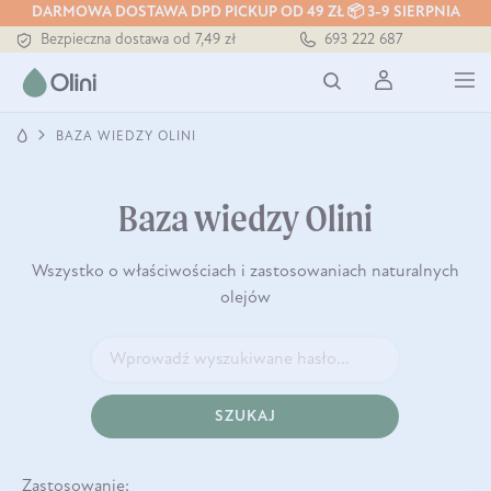
DARMOWA DOSTAWA DPD PICKUP OD 49 ZŁ 📦 3-9 SIERPNIA
Bezpieczna dostawa od 7,49 zł
693 222 687
Darmowa dostawa od 199 zł
Tłoczony zawsze na zimno
BAZA WIEDZY OLINI
Baza wiedzy Olini
Wszystko o właściwościach i zastosowaniach naturalnych
olejów
SZUKAJ
Zastosowanie: