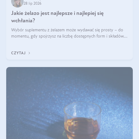
28 lip 2026
Jakie żelazo jest najlepsze i najlepiej się
wchłania?
Wybór suplementu z żelazem może wydawać się prosty – do
momentu, gdy spojrzysz na liczbę dostępnych form i składów.
Lepszy będzie bisglicynian, czy siarczan? Co wpływa na
wchłanianie żelaza i jakie dodatkowe składniki powinien
CZYTAJ
zawierać suplement?