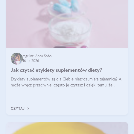
mgr inż. Anna Sobol
16 lip 2026
Jak czytać etykiety suplementów diety?
Etykiety suplementów są dla Ciebie niezrozumiałą tajemnicą? A
może wręcz przeciwnie, często je czytasz i dzięki temu, że
doskonale rozumiesz co jest na nich napisane, dokonujesz
najlepszych dla siebie decyzji zakupowych?
CZYTAJ