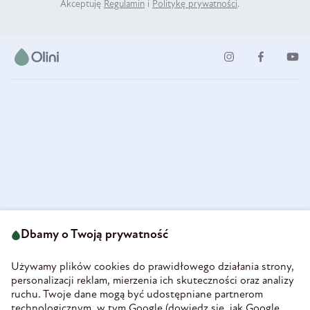
Akceptuję
Regulamin
i
Politykę prywatności
.
ul. Strzegomska 49
693 222 687
58-160 Świebodzice
Dbamy o Twoją prywatność
sklep@olini.pl
Polska
NIP 8860027066
Używamy plików cookies do prawidłowego działania strony,
REGON 890213034
personalizacji reklam, mierzenia ich skuteczności oraz analizy
ruchu. Twoje dane mogą być udostępniane partnerom
INFORMACJE
technologicznym, w tym Google (
dowiedz się, jak Google