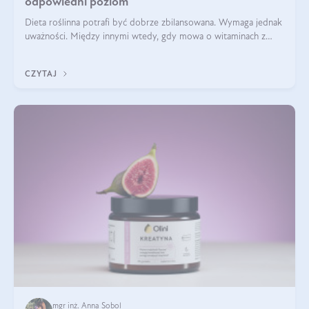
odpowiedni poziom
Dieta roślinna potrafi być dobrze zbilansowana. Wymaga jednak
uważności. Między innymi wtedy, gdy mowa o witaminach z
grupy B. Te składniki nie działają w pojedynkę. Tworzą system
naczyń połączonych.
CZYTAJ
mgr inż. Anna Sobol