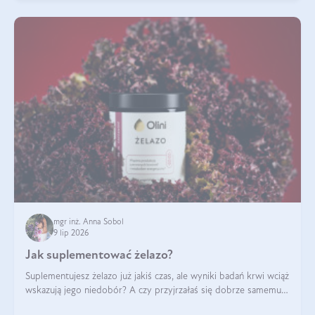
mgr inż. Anna Sobol
9 lip 2026
Jak suplementować żelazo?
Suplementujesz żelazo już jakiś czas, ale wyniki badań krwi wciąż
wskazują jego niedobór? A czy przyjrzałaś się dobrze samemu
sposobowi suplementacji tego mikroelementu? Dowiedz się, jak