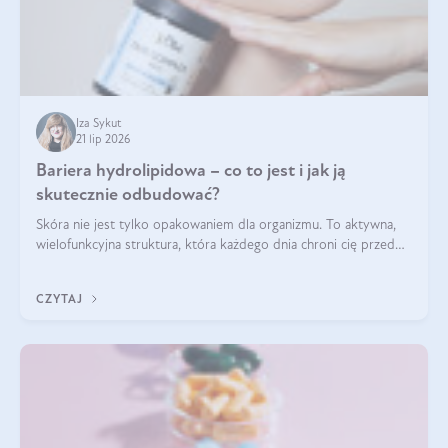
Iza Sykut
21 lip 2026
Bariera hydrolipidowa – co to jest i jak ją
skutecznie odbudować?
Skóra nie jest tylko opakowaniem dla organizmu. To aktywna,
wielofunkcyjna struktura, która każdego dnia chroni cię przed
utratą wody, wahaniami temperatury i czynnikami
środowiskowymi. Jednym z jej kluczowych elementów jest
CZYTAJ
bariera hydrolipidowa.