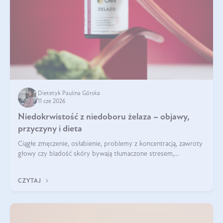
Dietetyk Paulina Górska
11 cze 2026
Niedokrwistość z niedoboru żelaza – objawy,
przyczyny i dieta
Ciągłe zmęczenie, osłabienie, problemy z koncentracją, zawroty
głowy czy bladość skóry bywają tłumaczone stresem,
przepracowaniem lub niedoborem snu. Tymczasem ich
przyczyną może być niedokrwistość z niedoboru żelaza.
CZYTAJ