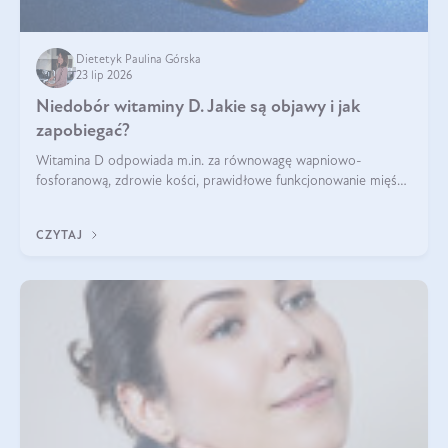
Dietetyk Paulina Górska
23 lip 2026
Niedobór witaminy D. Jakie są objawy i jak
zapobiegać?
Witamina D odpowiada m.in. za równowagę wapniowo-
fosforanową, zdrowie kości, prawidłowe funkcjonowanie mięśni
i wspieranie odporności. Mimo że organizm może ją wytwarzać
pod wpływem słońca, niedobór witaminy D pozostaje częstym
CZYTAJ
problemem.