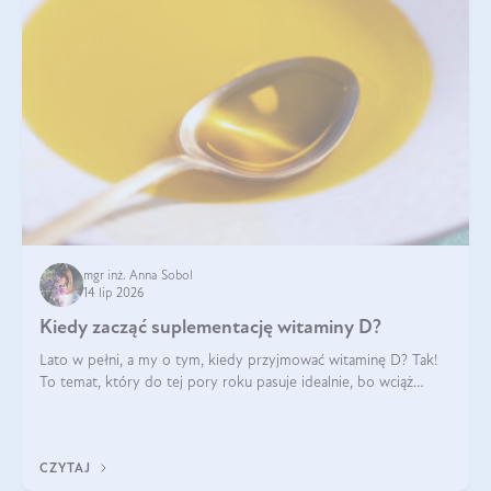
mgr inż. Anna Sobol
14 lip 2026
Kiedy zacząć suplementację witaminy D?
Lato w pełni, a my o tym, kiedy przyjmować witaminę D? Tak!
To temat, który do tej pory roku pasuje idealnie, bo wciąż
zdarza się, że suplementacja tej witaminy pozostawia
wątpliwości. Najczęstsze pytania dotyczą tego, ile trzeba być na
słońcu, aby witami
CZYTAJ