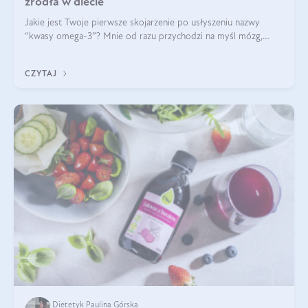
źródła w diecie
Jakie jest Twoje pierwsze skojarzenie po usłyszeniu nazwy
“kwasy omega-3”? Mnie od razu przychodzi na myśl mózg,
wsparcie układu nerwowego i zdrowie skóry. W tym artykule
skupimy się głównie na dwóch kwasach z tej rodziny: DHA oraz
CZYTAJ
EPA.
Dietetyk Paulina Górska