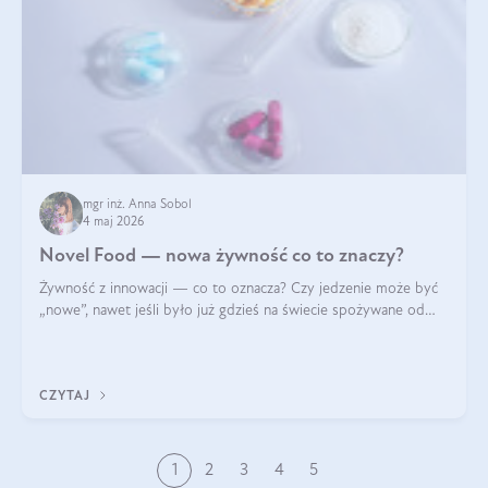
mgr inż. Anna Sobol
4 maj 2026
Novel Food — nowa żywność co to znaczy?
Żywność z innowacji — co to oznacza? Czy jedzenie może być
„nowe”, nawet jeśli było już gdzieś na świecie spożywane od
wieków? Czy w składnikach spożywczych mogą być obecne
jakieś nanomateriały? Dowiesz się tego z niniejszego artykułu:
poznasz definicję n
CZYTAJ
1
2
3
4
5