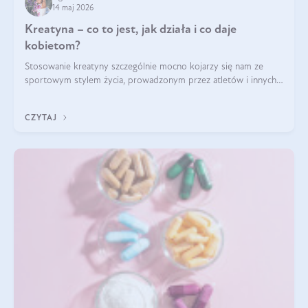
14 maj 2026
Kreatyna – co to jest, jak działa i co daje
kobietom?
Stosowanie kreatyny szczególnie mocno kojarzy się nam ze
sportowym stylem życia, prowadzonym przez atletów i innych
miłośników aktywności fizycznej. Nie bez powodu: faktycznie,
ten naturalny metabolit aminokwasów poprawia wydolność i
CZYTAJ
zwiększa masę