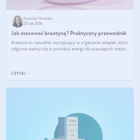
Karolina Horajska
23 cze 2026
Jak stosować kreatynę? Praktyczny przewodnik
Kreatyna to naturalnie występujący w organizmie związek, który
odgrywa ważną rolę w produkcji energii dla pracujących mięśni.
Choć przez lata kojarzono ją głównie ze sportami siłowymi, dziś
jest jednym z najlepiej przebadanych suplementów
stosowanych prze
CZYTAJ