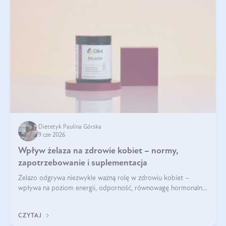
Dietetyk Paulina Górska
9 cze 2026
Wpływ żelaza na zdrowie kobiet – normy,
zapotrzebowanie i suplementacja
Żelazo odgrywa niezwykle ważną rolę w zdrowiu kobiet –
wpływa na poziom energii, odporność, równowagę hormonalną
i prawidłowy przebieg cyklu miesiączkowego oraz ciąży. Jego
niedobór może prowadzić m.in. do zmęczenia, bólów i
CZYTAJ
zawrotów głowy czy problemów z