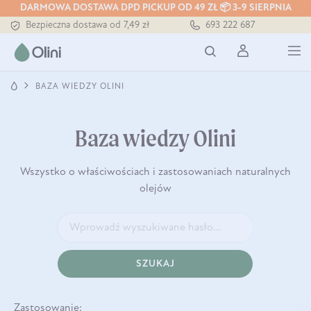
DARMOWA DOSTAWA DPD PICKUP OD 49 ZŁ 📦 3-9 SIERPNIA
Tłoczony zawsze na zimno
693 222 687
Bezpieczna dostawa od 7,49 zł
Darmowa dostawa od 199 zł
Tłoczony zawsze na zimno
BAZA WIEDZY OLINI
Baza wiedzy Olini
Wszystko o właściwościach i zastosowaniach naturalnych
olejów
SZUKAJ
Zastosowanie: