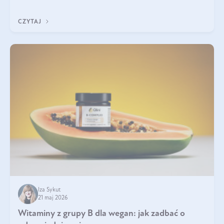
która sprawdza się najlepiej w praktyce. W tym artykule
przyglądamy się temu, jaka forma kreatyny jest najlepsza.
CZYTAJ
Iza Sykut
21 maj 2026
Witaminy z grupy B dla wegan: jak zadbać o