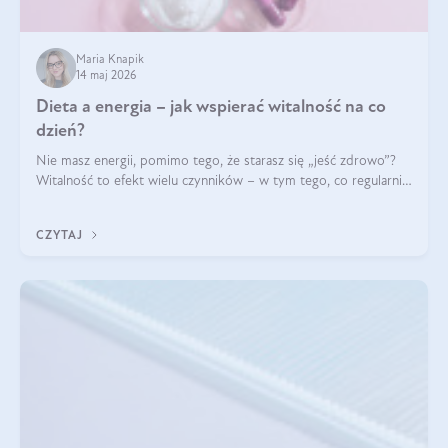
Maria Knapik
14 maj 2026
Dieta a energia – jak wspierać witalność na co
dzień?
Nie masz energii, pomimo tego, że starasz się „jeść zdrowo”?
Witalność to efekt wielu czynników – w tym tego, co regularnie
ląduje na talerzu. Zapotrzebowanie na składniki odżywcze różni
się w zależności od osoby
CZYTAJ