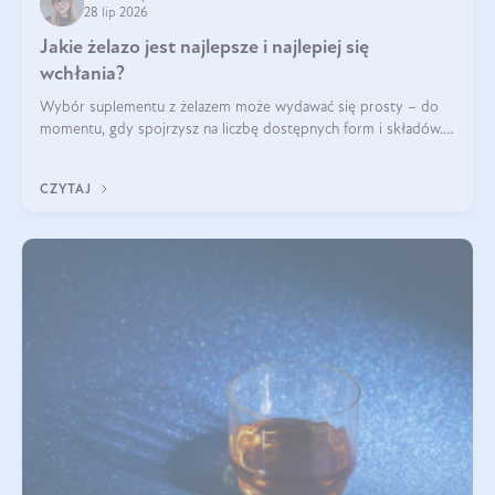
28 lip 2026
Jakie żelazo jest najlepsze i najlepiej się
wchłania?
Wybór suplementu z żelazem może wydawać się prosty – do
momentu, gdy spojrzysz na liczbę dostępnych form i składów.
Lepszy będzie bisglicynian, czy siarczan? Co wpływa na
wchłanianie żelaza i jakie dodatkowe składniki powinien
CZYTAJ
zawierać suplement?