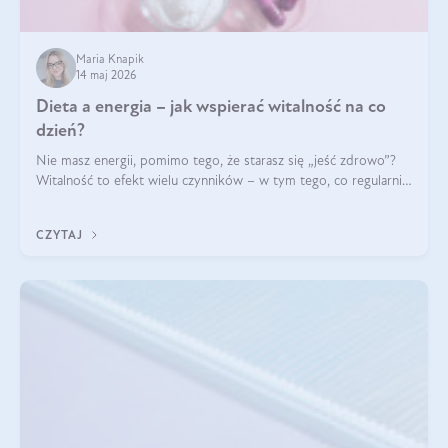
Maria Knapik
14 maj 2026
Dieta a energia – jak wspierać witalność na co
dzień?
Nie masz energii, pomimo tego, że starasz się „jeść zdrowo”?
Witalność to efekt wielu czynników – w tym tego, co regularnie
ląduje na talerzu. Zapotrzebowanie na składniki odżywcze różni
się w zależności od osoby
CZYTAJ