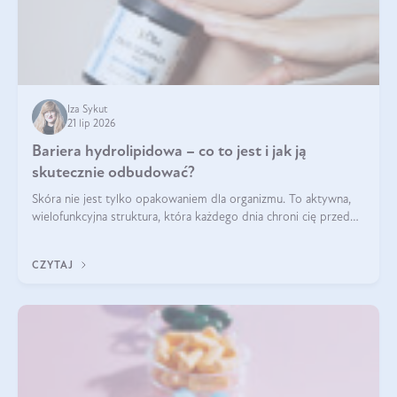
Iza Sykut
21 lip 2026
Bariera hydrolipidowa – co to jest i jak ją
skutecznie odbudować?
Skóra nie jest tylko opakowaniem dla organizmu. To aktywna,
wielofunkcyjna struktura, która każdego dnia chroni cię przed
utratą wody, wahaniami temperatury i czynnikami
środowiskowymi. Jednym z jej kluczowych elementów jest
CZYTAJ
bariera hydrolipidowa.