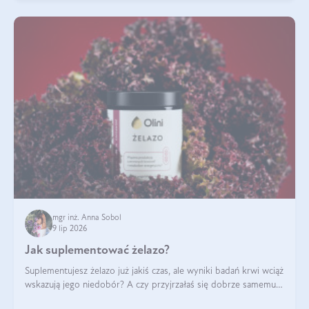
mgr inż. Anna Sobol
9 lip 2026
Jak suplementować żelazo?
Suplementujesz żelazo już jakiś czas, ale wyniki badań krwi wciąż
wskazują jego niedobór? A czy przyjrzałaś się dobrze samemu
sposobowi suplementacji tego mikroelementu? Dowiedz się, jak