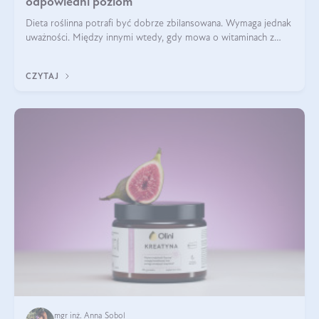
odpowiedni poziom
Dieta roślinna potrafi być dobrze zbilansowana. Wymaga jednak
uważności. Między innymi wtedy, gdy mowa o witaminach z
grupy B. Te składniki nie działają w pojedynkę. Tworzą system
naczyń połączonych.
CZYTAJ
mgr inż. Anna Sobol