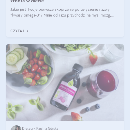
źródła w diecie
Jakie jest Twoje pierwsze skojarzenie po usłyszeniu nazwy
“kwasy omega-3”? Mnie od razu przychodzi na myśl mózg,
wsparcie układu nerwowego i zdrowie skóry. W tym artykule
skupimy się głównie na dwóch kwasach z tej rodziny: DHA oraz
CZYTAJ
EPA.
Dietetyk Paulina Górska