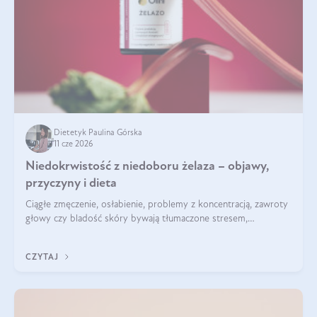
Dietetyk Paulina Górska
11 cze 2026
Niedokrwistość z niedoboru żelaza – objawy,
przyczyny i dieta
Ciągłe zmęczenie, osłabienie, problemy z koncentracją, zawroty
głowy czy bladość skóry bywają tłumaczone stresem,
przepracowaniem lub niedoborem snu. Tymczasem ich
przyczyną może być niedokrwistość z niedoboru żelaza.
CZYTAJ