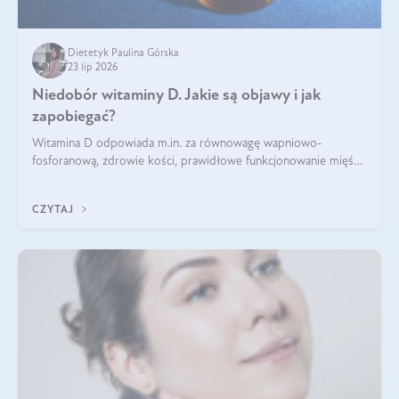
Dietetyk Paulina Górska
23 lip 2026
Niedobór witaminy D. Jakie są objawy i jak
zapobiegać?
Witamina D odpowiada m.in. za równowagę wapniowo-
fosforanową, zdrowie kości, prawidłowe funkcjonowanie mięśni
i wspieranie odporności. Mimo że organizm może ją wytwarzać
pod wpływem słońca, niedobór witaminy D pozostaje częstym
CZYTAJ
problemem.