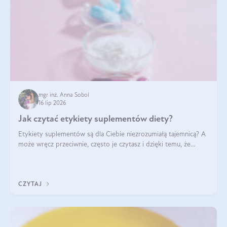
mgr inż. Anna Sobol
16 lip 2026
Jak czytać etykiety suplementów diety?
Etykiety suplementów są dla Ciebie niezrozumiałą tajemnicą? A
może wręcz przeciwnie, często je czytasz i dzięki temu, że
doskonale rozumiesz co jest na nich napisane, dokonujesz
najlepszych dla siebie decyzji zakupowych?
CZYTAJ