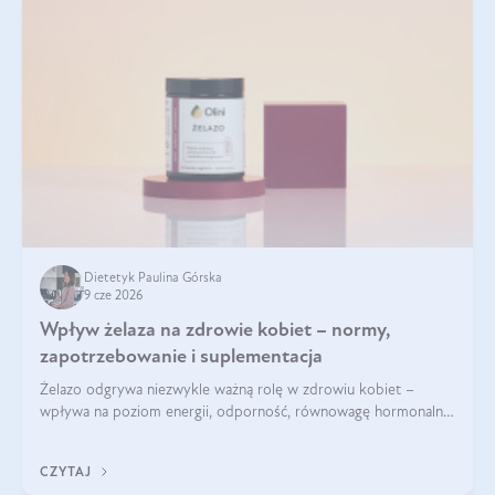
Dietetyk Paulina Górska
9 cze 2026
Wpływ żelaza na zdrowie kobiet – normy,
zapotrzebowanie i suplementacja
Żelazo odgrywa niezwykle ważną rolę w zdrowiu kobiet –
wpływa na poziom energii, odporność, równowagę hormonalną
i prawidłowy przebieg cyklu miesiączkowego oraz ciąży. Jego
niedobór może prowadzić m.in. do zmęczenia, bólów i
CZYTAJ
zawrotów głowy czy problemów z