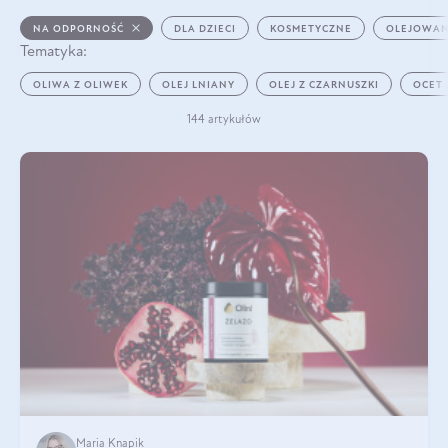
NA ODPORNOŚĆ
DLA DZIECI
KOSMETYCZNE
OLEJOWAN
Tematyka:
OLIWA Z OLIWEK
OLEJ LNIANY
OLEJ Z CZARNUSZKI
OCET
144 artykułów
Maria Knapik