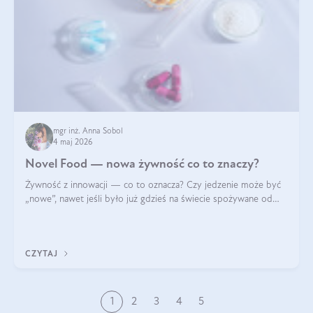
mgr inż. Anna Sobol
4 maj 2026
Novel Food — nowa żywność co to znaczy?
Żywność z innowacji — co to oznacza? Czy jedzenie może być
„nowe”, nawet jeśli było już gdzieś na świecie spożywane od
wieków? Czy w składnikach spożywczych mogą być obecne
jakieś nanomateriały? Dowiesz się tego z niniejszego artykułu:
poznasz definicję n
CZYTAJ
1
2
3
4
5