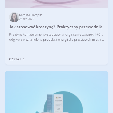
Karolina Horajska
23 cze 2026
Jak stosować kreatynę? Praktyczny przewodnik
Kreatyna to naturalnie występujący w organizmie związek, który
odgrywa ważną rolę w produkcji energii dla pracujących mięśni.
Choć przez lata kojarzono ją głównie ze sportami siłowymi, dziś
jest jednym z najlepiej przebadanych suplementów
stosowanych prze
CZYTAJ