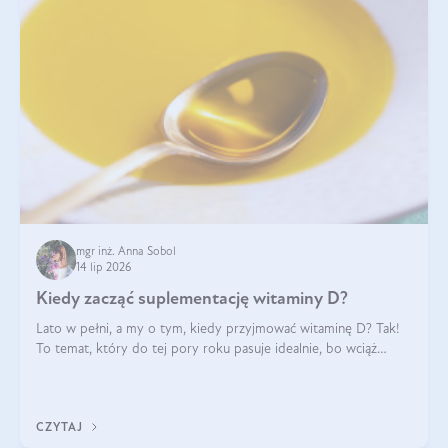
mgr inż. Anna Sobol
14 lip 2026
Kiedy zacząć suplementację witaminy D?
Lato w pełni, a my o tym, kiedy przyjmować witaminę D? Tak!
To temat, który do tej pory roku pasuje idealnie, bo wciąż
zdarza się, że suplementacja tej witaminy pozostawia
wątpliwości. Najczęstsze pytania dotyczą tego, ile trzeba być na
słońcu, aby witami
CZYTAJ