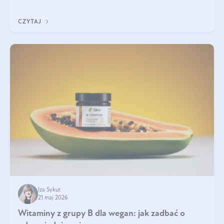
która sprawdza się najlepiej w praktyce. W tym artykule
przyglądamy się temu, jaka forma kreatyny jest najlepsza.
CZYTAJ
Iza Sykut
21 maj 2026
Witaminy z grupy B dla wegan: jak zadbać o