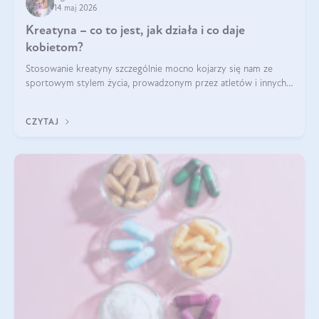
14 maj 2026
Kreatyna – co to jest, jak działa i co daje
kobietom?
Stosowanie kreatyny szczególnie mocno kojarzy się nam ze
sportowym stylem życia, prowadzonym przez atletów i innych
miłośników aktywności fizycznej. Nie bez powodu: faktycznie,
ten naturalny metabolit aminokwasów poprawia wydolność i
CZYTAJ
zwiększa masę