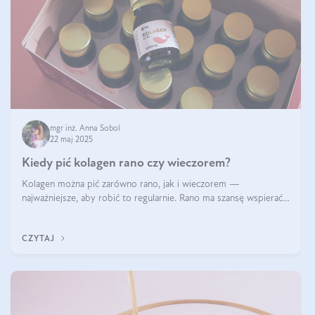
mgr inż. Anna Sobol
22 maj 2025
Kiedy pić kolagen rano czy wieczorem?
Kolagen można pić zarówno rano, jak i wieczorem —
najważniejsze, aby robić to regularnie. Rano ma szansę wspierać
energię i metabolizm, a wieczorem regenerację organizmu
podczas snu.
CZYTAJ