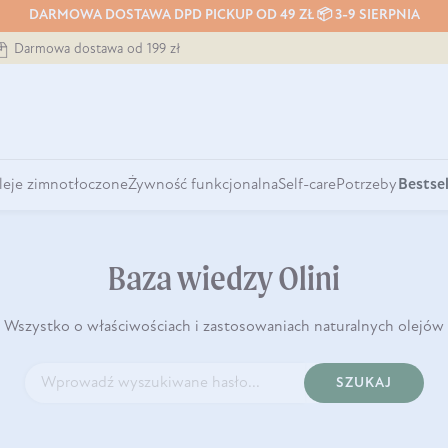
DARMOWA DOSTAWA DPD PICKUP OD 49 ZŁ 📦 3-9 SIERPNIA
Darmowa dostawa od 199 zł
leje zimnotłoczone
Żywność funkcjonalna
Self-care
Potrzeby
Bestsel
Baza wiedzy Olini
Wszystko o właściwościach i zastosowaniach naturalnych olejów
SZUKAJ