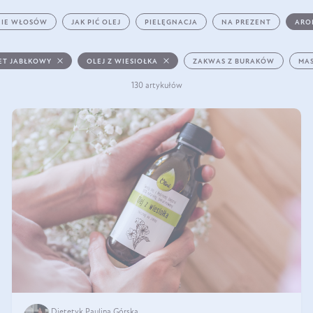
IE WŁOSÓW
JAK PIĆ OLEJ
PIELĘGNACJA
NA PREZENT
ARO
ET JABŁKOWY
OLEJ Z WIESIOŁKA
ZAKWAS Z BURAKÓW
MAS
130 artykułów
Dietetyk Paulina Górska