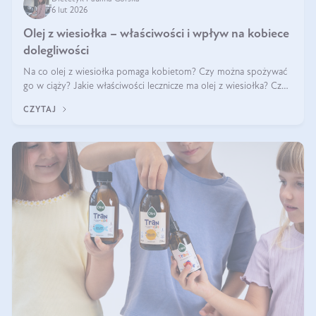
6 lut 2026
Olej z wiesiołka – właściwości i wpływ na kobiece
dolegliwości
Na co olej z wiesiołka pomaga kobietom? Czy można spożywać
go w ciąży? Jakie właściwości lecznicze ma olej z wiesiołka? Czy
jego skuteczność potwierdzają badania? Ile trzeba czekać na
CZYTAJ
efekty? Jaka jes