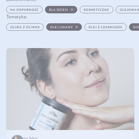
NA ODPORNOŚĆ
DLA DZIECI
KOSMETYCZNE
OLEJOWAN
Tematyka:
OLIWA Z OLIWEK
OLEJ LNIANY
OLEJ Z CZARNUSZKI
OC
Iza Sykut