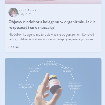
mgr inż. Anna Sobol
15 sty 2026
Objawy niedoboru kolagenu w organizmie. Jak je
rozpoznać i co oznaczają?
Niedobór kolagenu może objawiać się pogorszeniem kondycji
skóry, osłabieniem stawów oraz wolniejszą regeneracją tkanek.
Do najczęstszych sygnałów należą utrata jędrności i elastyczności
CZYTAJ
skóry, bóle stawów, łamliwość paznokci oraz osłabienie włosów.