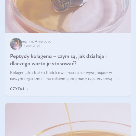
mgr inż. Anna Sobol
15 wrz 2025
Peptydy kolagenu – czym są, jak działają i
dlaczego warto je stosować?
Kolagen jako białko budulcowe, naturalnie występujące w
naszym organizmie, ma całkiem sporą masę cząsteczkową —
nawet do 300 kDa. Jeśli chcielibyśmy suplementować go w tej
CZYTAJ
formie, byłby trudno strawialny. Aby był lepiej przyswajalny i
bardziej biodostępny