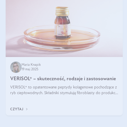
Maria Knapik
19 maj 2025
VERISOL® – skuteczność, rodzaje i zastosowanie
VERISOL® to opatentowane peptydy kolagenowe pochodzące z
ryb ciepłowodnych. Składniki stymulują fibroblasty do produkcji
kolagenu i elastyny w skórze. Kolagen VERISOL® zapewnia
wysoką biodostępność i umożliwia skuteczne dotarcie do
CZYTAJ
komórek skóry.