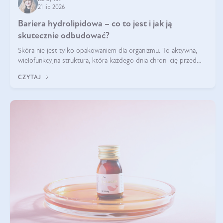
21 lip 2026
Bariera hydrolipidowa – co to jest i jak ją
skutecznie odbudować?
Skóra nie jest tylko opakowaniem dla organizmu. To aktywna,
wielofunkcyjna struktura, która każdego dnia chroni cię przed
utratą wody, wahaniami temperatury i czynnikami
CZYTAJ
środowiskowymi. Jednym z jej kluczowych elementów jest
bariera hydrolipidowa.