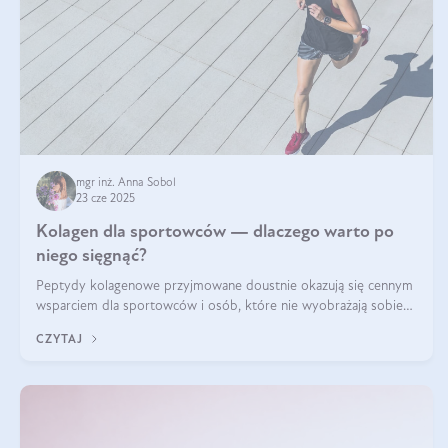
mgr inż. Anna Sobol
23 cze 2025
Kolagen dla sportowców — dlaczego warto po
niego sięgnąć?
Peptydy kolagenowe przyjmowane doustnie okazują się cennym
wsparciem dla sportowców i osób, które nie wyobrażają sobie
życia bez intensywnego ruchu.
CZYTAJ