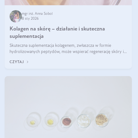
mgr inż. Anna Sobol
8 sty 2026
Kolagen na skórę – działanie i skuteczna
suplementacja
Skuteczna suplementacja kolagenem, zwłaszcza w formie
hydrolizowanych peptydów, może wspierać regenerację skóry i
poprawiać jej wygląd, jeśli jest połączona z odpowiednią dietą i
CZYTAJ
regularnością stosowania.