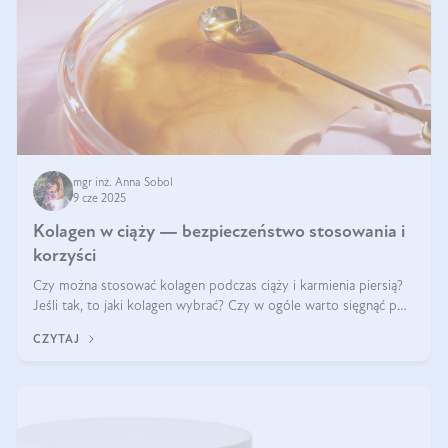
mgr inż. Anna Sobol
9 cze 2025
Kolagen w ciąży — bezpieczeństwo stosowania i
korzyści
Czy można stosować kolagen podczas ciąży i karmienia piersią?
Jeśli tak, to jaki kolagen wybrać? Czy w ogóle warto sięgnąć po
ten rodzaj suplementacji?
CZYTAJ