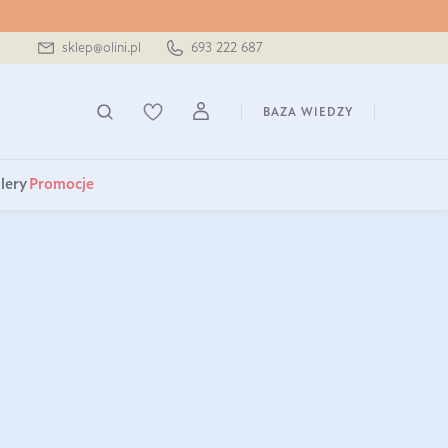
sklep@olini.pl
693 222 687
BAZA WIEDZY
lery
Promocje