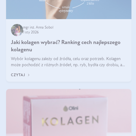
mgr inż. Anna Sobol
1 sty 2026
Jaki kolagen wybrać? Ranking cech najlepszego
kolagenu
Wybór kolagenu zależy od źródła, celu oraz potrzeb. Kolagen
może pochodzić z różnych źródeł, np. ryb, bydła czy drobiu, a
każdy typ ma swoje unikatowe właściwości. Dla skóry najlepiej
CZYTAJ
sprawdza się kolagen rybi, a dla wspierania stawów — kolagen
bydlęcy.