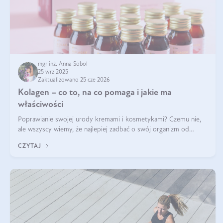
mgr inż. Anna Sobol
25 wrz 2025
Zaktualizowano 25 cze 2026
Kolagen – co to, na co pomaga i jakie ma
właściwości
Poprawianie swojej urody kremami i kosmetykami? Czemu nie,
ale wszyscy wiemy, że najlepiej zadbać o swój organizm od
wewnątrz — to solidna podstawa do tego, by nasz wygląd
CZYTAJ
zewnętrzny prezentował się zdrowo i atrakcyjnie. Stosowanie
wysokiej jakości suplem