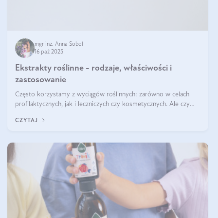
mgr inż. Anna Sobol
16 paź 2025
Ekstrakty roślinne - rodzaje, właściwości i
zastosowanie
Często korzystamy z wyciągów roślinnych: zarówno w celach
profilaktycznych, jak i leczniczych czy kosmetycznych. Ale czy
zastanawialiście się, na czym polega cały proces wydobywania
CZYTAJ
tych substancji z roślin?