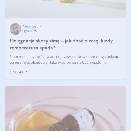
Maria Knapik
2 gru 2025
Pielęgnacja skóry zimą – jak dbać o cerę, kiedy
temperatura spada?
Naprzemienny mróz, wiatr i ogrzewane powietrze mogą osłabić
barierę hydrolipidową. Jaka więc powinna być świadoma
pielęgnacja w okresie chłodnych miesięcy?
CZYTAJ