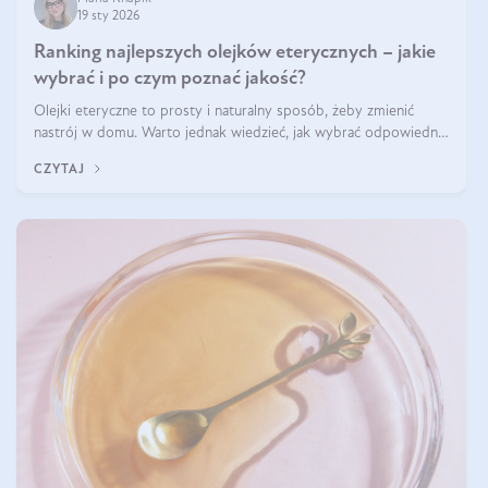
19 sty 2026
Ranking najlepszych olejków eterycznych – jakie
wybrać i po czym poznać jakość?
Olejki eteryczne to prosty i naturalny sposób, żeby zmienić
nastrój w domu. Warto jednak wiedzieć, jak wybrać odpowiednie
produkty. Po czym poznać, że są one dobrej jakości? Jakie olejki
CZYTAJ
eteryczne są najlepsze? Poznaj najważniejsze kryteria wyboru!