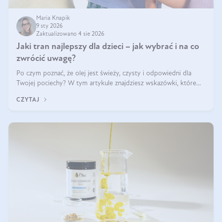
Maria Knapik
9 sty 2026
Zaktualizowano 4 sie 2026
Jaki tran najlepszy dla dzieci – jak wybrać i na co
zwrócić uwagę?
Po czym poznać, że olej jest świeży, czysty i odpowiedni dla
Twojej pociechy? W tym artykule znajdziesz wskazówki, które
pomogą wybrać najlepszy tran dla dzieci.
CZYTAJ