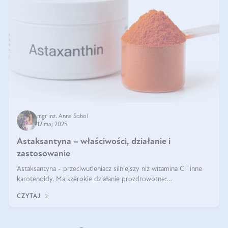
mgr inż. Anna Sobol
12 maj 2025
Astaksantyna – właściwości, działanie i
zastosowanie
Astaksantyna - przeciwutleniacz silniejszy niż witamina C i inne
karotenoidy. Ma szerokie działanie prozdrowotne:
przeciwzapalne, przeciwnowotworowe i immunomodulacyjne.
CZYTAJ