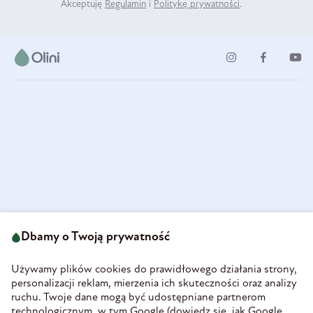
Akceptuję
Regulamin
i
Politykę prywatności
.
ul. Strzegomska 49
693 222 687
58-160 Świebodzice
Dbamy o Twoją prywatność
sklep@olini.pl
Polska
NIP 8860027066
Używamy plików cookies do prawidłowego działania strony,
REGON 890213034
personalizacji reklam, mierzenia ich skuteczności oraz analizy
ruchu. Twoje dane mogą być udostępniane partnerom
INFORMACJE
technologicznym, w tym Google (
dowiedz się, jak Google