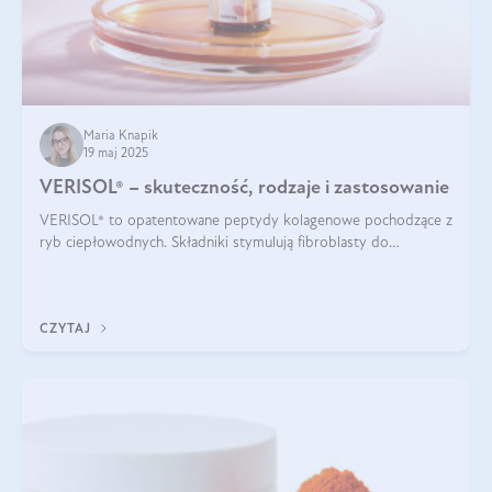
Maria Knapik
19 maj 2025
VERISOL® – skuteczność, rodzaje i zastosowanie
VERISOL® to opatentowane peptydy kolagenowe pochodzące z
ryb ciepłowodnych. Składniki stymulują fibroblasty do
produkcji kolagenu i elastyny w skórze. Kolagen VERISOL®
zapewnia wysoką biodostępność i umożliwia skuteczne dotarcie
do komórek skóry.
CZYTAJ