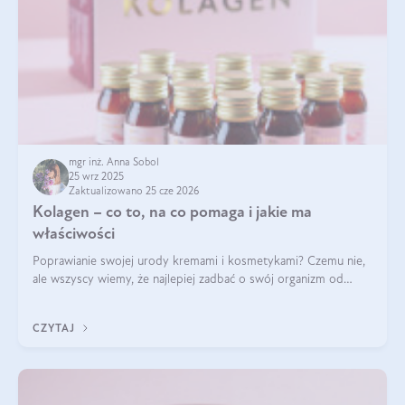
mgr inż. Anna Sobol
25 wrz 2025
Zaktualizowano 25 cze 2026
Kolagen – co to, na co pomaga i jakie ma
właściwości
Poprawianie swojej urody kremami i kosmetykami? Czemu nie,
ale wszyscy wiemy, że najlepiej zadbać o swój organizm od
wewnątrz — to solidna podstawa do tego, by nasz wygląd
zewnętrzny prezentował się zdrowo i atrakcyjnie. Stosowanie
CZYTAJ
wysokiej jakości suplem