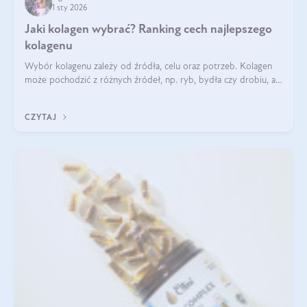
1 sty 2026
Jaki kolagen wybrać? Ranking cech najlepszego
kolagenu
Wybór kolagenu zależy od źródła, celu oraz potrzeb. Kolagen
może pochodzić z różnych źródeł, np. ryb, bydła czy drobiu, a
każdy typ ma swoje unikatowe właściwości. Dla skóry najlepiej
sprawdza się kolagen rybi, a dla wspierania stawów — kolagen
CZYTAJ
bydlęcy.