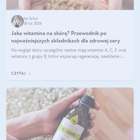
Iza Sykut
26 lut 2026
Jaka witamina na skórę? Przewodnik po
najważniejszych składnikach dla zdrowej cery
Na wygląd skóry szczególny wpływ mają witaminy A, C, E oraz
witaminy z grupy B, które wspierają regenerację, nawilżenie i
ochronę przed stresem oksydacyjnym. Odpowiednia podaż
tych witamin wspiera elastyczność skóry i jej naturalny blask.
CZYTAJ