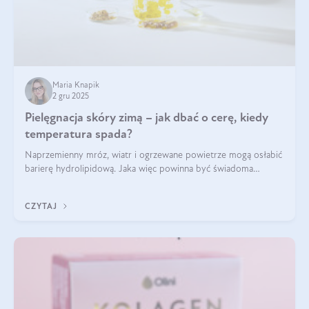
Maria Knapik
2 gru 2025
Pielęgnacja skóry zimą – jak dbać o cerę, kiedy
temperatura spada?
Naprzemienny mróz, wiatr i ogrzewane powietrze mogą osłabić
barierę hydrolipidową. Jaka więc powinna być świadoma
pielęgnacja w okresie chłodnych miesięcy?
CZYTAJ