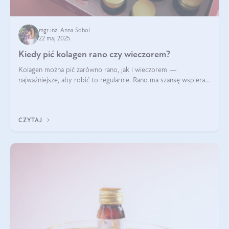
mgr inż. Anna Sobol
22 maj 2025
Kiedy pić kolagen rano czy wieczorem?
Kolagen można pić zarówno rano, jak i wieczorem —
najważniejsze, aby robić to regularnie. Rano ma szansę wspierać
energię i metabolizm, a wieczorem regenerację organizmu
podczas snu.
CZYTAJ