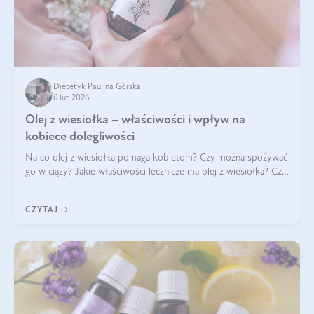
Dietetyk Paulina Górska
6 lut 2026
Olej z wiesiołka – właściwości i wpływ na
kobiece dolegliwości
Na co olej z wiesiołka pomaga kobietom? Czy można spożywać
go w ciąży? Jakie właściwości lecznicze ma olej z wiesiołka? Czy
jego skuteczność potwierdzają badania? Ile trzeba czekać na
efekty? Jaka jes
CZYTAJ