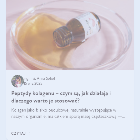
mgr inż. Anna Sobol
15 wrz 2025
Peptydy kolagenu – czym są, jak działają i
dlaczego warto je stosować?
Kolagen jako białko budulcowe, naturalnie występujące w
naszym organizmie, ma całkiem sporą masę cząsteczkową —
nawet do 300 kDa. Jeśli chcielibyśmy suplementować go w tej
formie, byłby trudno strawialny. Aby był lepiej przyswajalny i
CZYTAJ
bardziej biodostępny