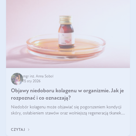
mgr inż. Anna Sobol
15 sty 2026
Objawy niedoboru kolagenu w organizmie. Jak je
rozpoznać i co oznaczają?
Niedobór kolagenu może objawiać się pogorszeniem kondycji
skóry, osłabieniem stawów oraz wolniejszą regeneracją tkanek.
Do najczęstszych sygnałów należą utrata jędrności i
elastyczności skóry, bóle stawów, łamliwość paznokci oraz
CZYTAJ
osłabienie włosów.