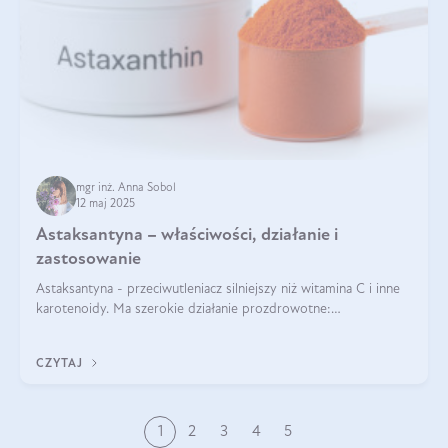
mgr inż. Anna Sobol
12 maj 2025
Astaksantyna – właściwości, działanie i
zastosowanie
Astaksantyna - przeciwutleniacz silniejszy niż witamina C i inne
karotenoidy. Ma szerokie działanie prozdrowotne:
przeciwzapalne, przeciwnowotworowe i immunomodulacyjne.
CZYTAJ
1
2
3
4
5