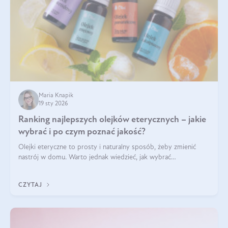
Maria Knapik
19 sty 2026
Ranking najlepszych olejków eterycznych – jakie
wybrać i po czym poznać jakość?
Olejki eteryczne to prosty i naturalny sposób, żeby zmienić
nastrój w domu. Warto jednak wiedzieć, jak wybrać
odpowiednie produkty. Po czym poznać, że są one dobrej
jakości? Jakie olejki eteryczne są najlepsze? Poznaj najważniejsze
CZYTAJ
kryteria wyboru!