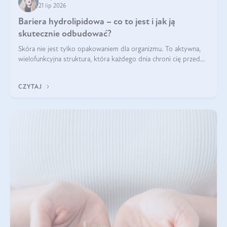
21 lip 2026
Bariera hydrolipidowa – co to jest i jak ją
skutecznie odbudować?
Skóra nie jest tylko opakowaniem dla organizmu. To aktywna,
wielofunkcyjna struktura, która każdego dnia chroni cię przed
utratą wody, wahaniami temperatury i czynnikami
środowiskowymi. Jednym z jej kluczowych elementów jest
CZYTAJ
bariera hydrolipidowa.