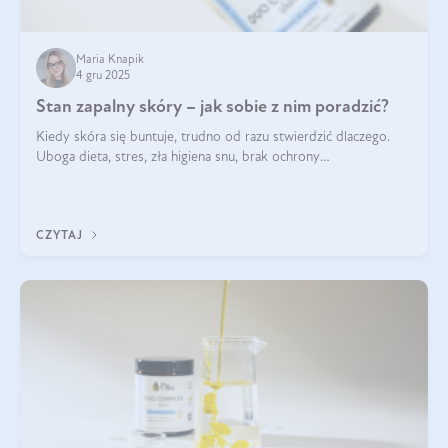
Maria Knapik
4 gru 2025
Stan zapalny skóry – jak sobie z nim poradzić?
Kiedy skóra się buntuje, trudno od razu stwierdzić dlaczego.
Uboga dieta, stres, zła higiena snu, brak ochrony
przeciwsłonecznej – powodów nasilenia stanów zapalnych może
być wiele. Jak poradzić sobie z ich przyczynami i skutkami?
CZYTAJ