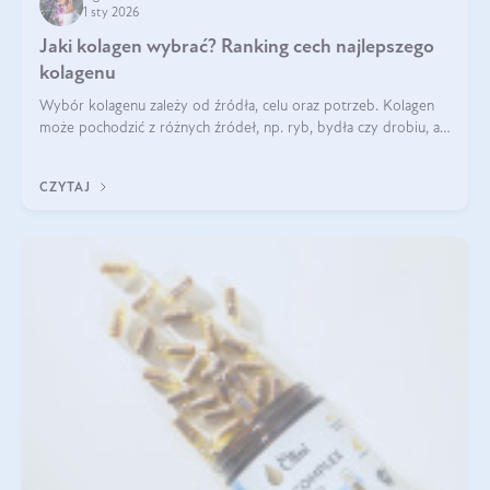
1 sty 2026
Jaki kolagen wybrać? Ranking cech najlepszego
kolagenu
Wybór kolagenu zależy od źródła, celu oraz potrzeb. Kolagen
może pochodzić z różnych źródeł, np. ryb, bydła czy drobiu, a
każdy typ ma swoje unikatowe właściwości. Dla skóry najlepiej
sprawdza się kolagen rybi, a dla wspierania stawów — kolagen
CZYTAJ
bydlęcy.