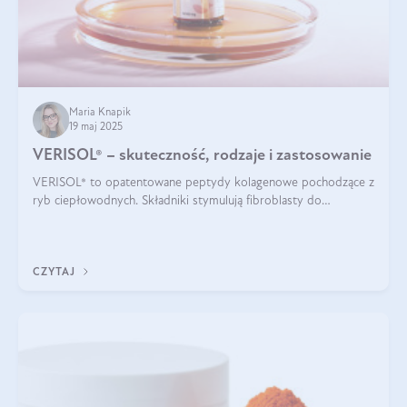
Maria Knapik
19 maj 2025
VERISOL® – skuteczność, rodzaje i zastosowanie
VERISOL® to opatentowane peptydy kolagenowe pochodzące z
ryb ciepłowodnych. Składniki stymulują fibroblasty do
produkcji kolagenu i elastyny w skórze. Kolagen VERISOL®
zapewnia wysoką biodostępność i umożliwia skuteczne dotarcie
do komórek skóry.
CZYTAJ