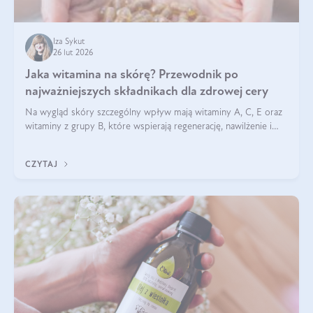
Iza Sykut
26 lut 2026
Jaka witamina na skórę? Przewodnik po
najważniejszych składnikach dla zdrowej cery
Na wygląd skóry szczególny wpływ mają witaminy A, C, E oraz
witaminy z grupy B, które wspierają regenerację, nawilżenie i
ochronę przed stresem oksydacyjnym. Odpowiednia podaż
tych witamin wspiera elastyczność skóry i jej naturalny blask.
CZYTAJ