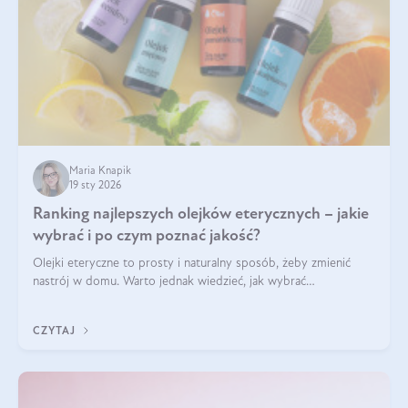
Maria Knapik
19 sty 2026
Ranking najlepszych olejków eterycznych – jakie
wybrać i po czym poznać jakość?
Olejki eteryczne to prosty i naturalny sposób, żeby zmienić
nastrój w domu. Warto jednak wiedzieć, jak wybrać
odpowiednie produkty. Po czym poznać, że są one dobrej
jakości? Jakie olejki eteryczne są najlepsze? Poznaj najważniejsze
CZYTAJ
kryteria wyboru!