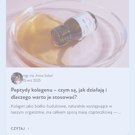
mgr inż. Anna Sobol
15 wrz 2025
Peptydy kolagenu – czym są, jak działają i
dlaczego warto je stosować?
Kolagen jako białko budulcowe, naturalnie występujące w
naszym organizmie, ma całkiem sporą masę cząsteczkową —
nawet do 300 kDa. Jeśli chcielibyśmy suplementować go w tej
formie, byłby trudno strawialny. Aby był lepiej przyswajalny i
CZYTAJ
bardziej biodostępny