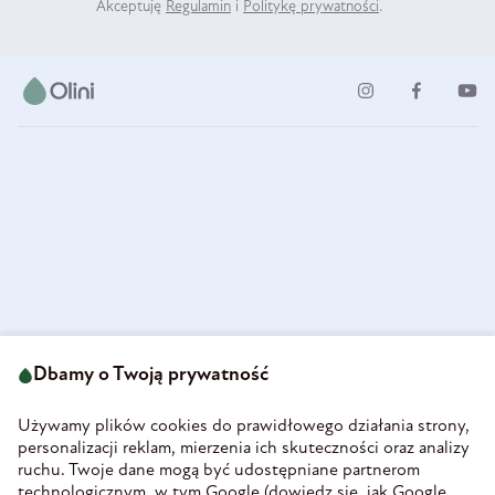
Akceptuję
Regulamin
i
Politykę prywatności
.
ul. Strzegomska 49
693 222 687
58-160 Świebodzice
Dbamy o Twoją prywatność
sklep@olini.pl
Polska
NIP 8860027066
Używamy plików cookies do prawidłowego działania strony,
REGON 890213034
personalizacji reklam, mierzenia ich skuteczności oraz analizy
ruchu. Twoje dane mogą być udostępniane partnerom
INFORMACJE
technologicznym, w tym Google (
dowiedz się, jak Google