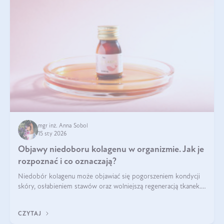
mgr inż. Anna Sobol
15 sty 2026
Objawy niedoboru kolagenu w organizmie. Jak je
rozpoznać i co oznaczają?
Niedobór kolagenu może objawiać się pogorszeniem kondycji
skóry, osłabieniem stawów oraz wolniejszą regeneracją tkanek.
Do najczęstszych sygnałów należą utrata jędrności i
elastyczności skóry, bóle stawów, łamliwość paznokci oraz
CZYTAJ
osłabienie włosów.