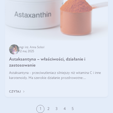
mgr inż. Anna Sobol
12 maj 2025
Astaksantyna – właściwości, działanie i
zastosowanie
Astaksantyna - przeciwutleniacz silniejszy niż witamina C i inne
karotenoidy. Ma szerokie działanie prozdrowotne:
przeciwzapalne, przeciwnowotworowe i immunomodulacyjne.
CZYTAJ
1
2
3
4
5