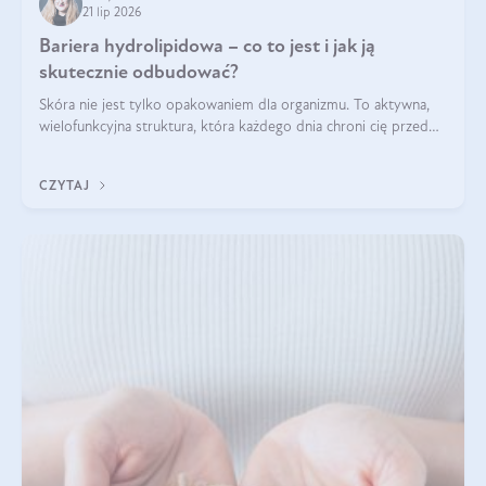
21 lip 2026
Bariera hydrolipidowa – co to jest i jak ją
skutecznie odbudować?
Skóra nie jest tylko opakowaniem dla organizmu. To aktywna,
wielofunkcyjna struktura, która każdego dnia chroni cię przed
utratą wody, wahaniami temperatury i czynnikami
środowiskowymi. Jednym z jej kluczowych elementów jest
CZYTAJ
bariera hydrolipidowa.