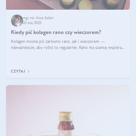
mgr inż. Anna Sobol
22 maj 2025
Kiedy pić kolagen rano czy wieczorem?
Kolagen można pić zarówno rano, jak i wieczorem —
najważniejsze, aby robić to regularnie. Rano ma szansę wspierać
energię i metabolizm, a wieczorem regenerację organizmu
podczas snu.
CZYTAJ