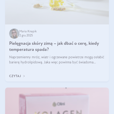
Maria Knapik
2 gru 2025
Pielęgnacja skóry zimą – jak dbać o cerę, kiedy
temperatura spada?
Naprzemienny mróz, wiatr i ogrzewane powietrze mogą osłabić
barierę hydrolipidową. Jaka więc powinna być świadoma
pielęgnacja w okresie chłodnych miesięcy?
CZYTAJ