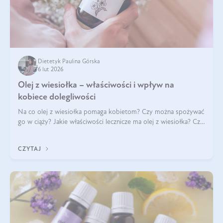
Dietetyk Paulina Górska
6 lut 2026
Olej z wiesiołka – właściwości i wpływ na
kobiece dolegliwości
Na co olej z wiesiołka pomaga kobietom? Czy można spożywać
go w ciąży? Jakie właściwości lecznicze ma olej z wiesiołka? Czy
jego skuteczność potwierdzają badania? Ile trzeba czekać na
efekty? Jaka jes
CZYTAJ