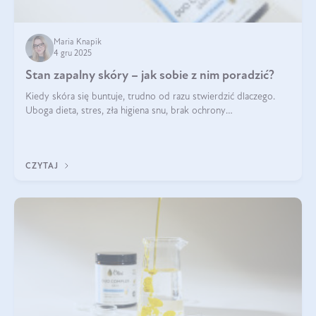
Maria Knapik
4 gru 2025
Stan zapalny skóry – jak sobie z nim poradzić?
Kiedy skóra się buntuje, trudno od razu stwierdzić dlaczego.
Uboga dieta, stres, zła higiena snu, brak ochrony
przeciwsłonecznej – powodów nasilenia stanów zapalnych może
być wiele. Jak poradzić sobie z ich przyczynami i skutkami?
CZYTAJ