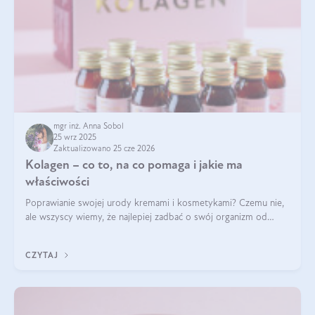
mgr inż. Anna Sobol
25 wrz 2025
Zaktualizowano 25 cze 2026
Kolagen – co to, na co pomaga i jakie ma
właściwości
Poprawianie swojej urody kremami i kosmetykami? Czemu nie,
ale wszyscy wiemy, że najlepiej zadbać o swój organizm od
wewnątrz — to solidna podstawa do tego, by nasz wygląd
zewnętrzny prezentował się zdrowo i atrakcyjnie. Stosowanie
CZYTAJ
wysokiej jakości suplem