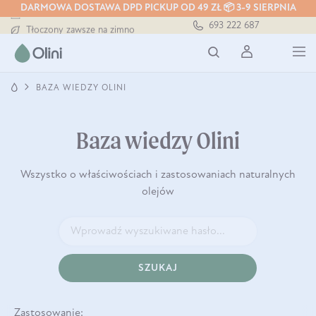
DARMOWA DOSTAWA DPD PICKUP OD 49 ZŁ 📦 3-9 SIERPNIA
Darmowa dostawa od 199 zł
693 222 687
Tłoczony zawsze na zimno
Bezpieczna dostawa od 7,49 zł
Darmowa dostawa od 199 zł
Tłoczony zawsze na zimno
BAZA WIEDZY OLINI
Baza wiedzy Olini
Wszystko o właściwościach i zastosowaniach naturalnych
olejów
SZUKAJ
Zastosowanie: