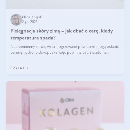
Maria Knapik
2 gru 2025
Pielęgnacja skóry zimą – jak dbać o cerę, kiedy
temperatura spada?
Naprzemienny mróz, wiatr i ogrzewane powietrze mogą osłabić
barierę hydrolipidową. Jaka więc powinna być świadoma
pielęgnacja w okresie chłodnych miesięcy?
CZYTAJ