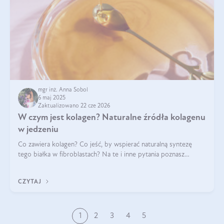
mgr inż. Anna Sobol
6 maj 2025
Zaktualizowano 22 cze 2026
W czym jest kolagen? Naturalne źródła kolagenu
w jedzeniu
Co zawiera kolagen? Co jeść, by wspierać naturalną syntezę
tego białka w fibroblastach? Na te i inne pytania poznasz
odpowiedź w tym artykule.
CZYTAJ
1
2
3
4
5