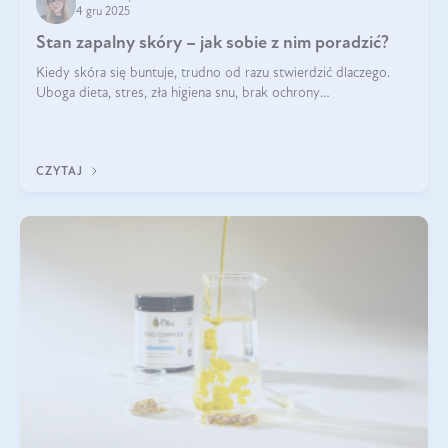
4 gru 2025
Stan zapalny skóry – jak sobie z nim poradzić?
Kiedy skóra się buntuje, trudno od razu stwierdzić dlaczego.
Uboga dieta, stres, zła higiena snu, brak ochrony
przeciwsłonecznej – powodów nasilenia stanów zapalnych może
być wiele. Jak poradzić sobie z ich przyczynami i skutkami?
CZYTAJ