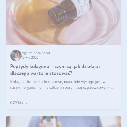
mgr inż. Anna Sobol
15 wrz 2025
Peptydy kolagenu – czym są, jak działają i
dlaczego warto je stosować?
Kolagen jako białko budulcowe, naturalnie występujące w
naszym organizmie, ma całkiem sporą masę cząsteczkową —
nawet do 300 kDa. Jeśli chcielibyśmy suplementować go w tej
formie, byłby trudno strawialny. Aby był lepiej przyswajalny i
CZYTAJ
bardziej biodostępny