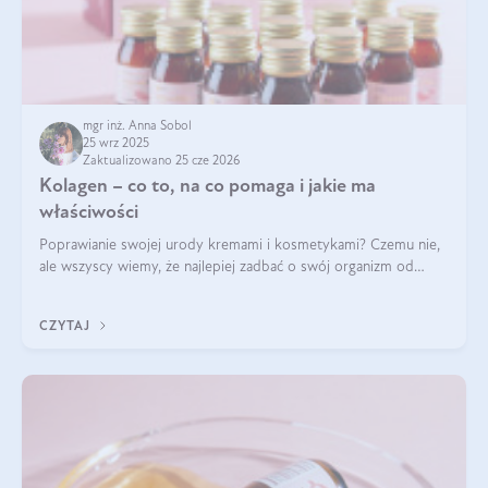
mgr inż. Anna Sobol
25 wrz 2025
Zaktualizowano 25 cze 2026
Kolagen – co to, na co pomaga i jakie ma
właściwości
Poprawianie swojej urody kremami i kosmetykami? Czemu nie,
ale wszyscy wiemy, że najlepiej zadbać o swój organizm od
wewnątrz — to solidna podstawa do tego, by nasz wygląd
zewnętrzny prezentował się zdrowo i atrakcyjnie. Stosowanie
CZYTAJ
wysokiej jakości suplem