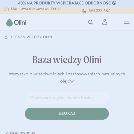
-10% NA PRODUKTY WSPIERAJĄCE ODPORNOŚĆ 🤧
Darmowa dostawa od 199 zł
693 222 687
Tłoczony zawsze na zimno
Bezpieczna dostawa od 7,49 zł
Darmowa dostawa od 199 zł
Tłoczony zawsze na zimno
BAZA WIEDZY OLINI
Baza wiedzy Olini
Wszystko o właściwościach i zastosowaniach naturalnych
olejów
SZUKAJ
Zastosowanie: