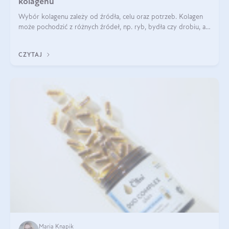
kolagenu
Wybór kolagenu zależy od źródła, celu oraz potrzeb. Kolagen
może pochodzić z różnych źródeł, np. ryb, bydła czy drobiu, a
każdy typ ma swoje unikatowe właściwości. Dla skóry najlepiej
sprawdza się kolagen rybi, a dla wspierania stawów — kolagen
CZYTAJ
bydlęcy.
Maria Knapik