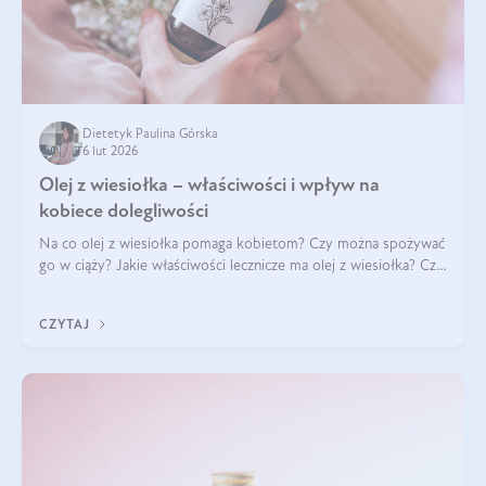
Dietetyk Paulina Górska
6 lut 2026
Olej z wiesiołka – właściwości i wpływ na
kobiece dolegliwości
Na co olej z wiesiołka pomaga kobietom? Czy można spożywać
go w ciąży? Jakie właściwości lecznicze ma olej z wiesiołka? Czy
jego skuteczność potwierdzają badania? Ile trzeba czekać na
efekty? Jaka jes
CZYTAJ