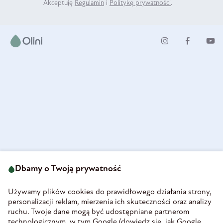
Akceptuję
Regulamin
i
Politykę prywatności
.
ul. Strzegomska 49
693 222 687
58-160 Świebodzice
Dbamy o Twoją prywatność
sklep@olini.pl
Polska
NIP 8860027066
Używamy plików cookies do prawidłowego działania strony,
REGON 890213034
personalizacji reklam, mierzenia ich skuteczności oraz analizy
ruchu. Twoje dane mogą być udostępniane partnerom
INFORMACJE
technologicznym, w tym Google (
dowiedz się, jak Google