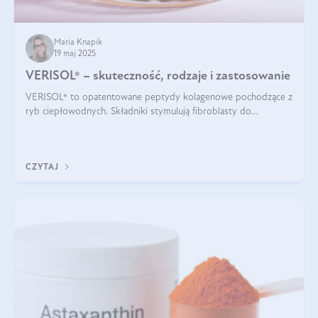
Maria Knapik
19 maj 2025
VERISOL® – skuteczność, rodzaje i zastosowanie
VERISOL® to opatentowane peptydy kolagenowe pochodzące z
ryb ciepłowodnych. Składniki stymulują fibroblasty do
produkcji kolagenu i elastyny w skórze. Kolagen VERISOL®
zapewnia wysoką biodostępność i umożliwia skuteczne dotarcie
do komórek skóry.
CZYTAJ