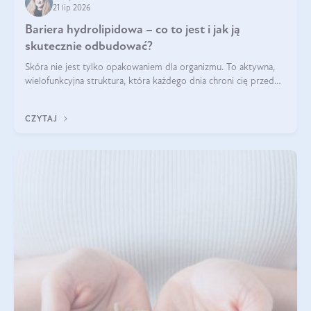
21 lip 2026
Bariera hydrolipidowa – co to jest i jak ją
skutecznie odbudować?
Skóra nie jest tylko opakowaniem dla organizmu. To aktywna,
wielofunkcyjna struktura, która każdego dnia chroni cię przed
utratą wody, wahaniami temperatury i czynnikami
środowiskowymi. Jednym z jej kluczowych elementów jest
CZYTAJ
bariera hydrolipidowa.