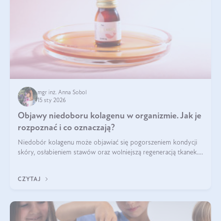
mgr inż. Anna Sobol
15 sty 2026
Objawy niedoboru kolagenu w organizmie. Jak je
rozpoznać i co oznaczają?
Niedobór kolagenu może objawiać się pogorszeniem kondycji
skóry, osłabieniem stawów oraz wolniejszą regeneracją tkanek.
Do najczęstszych sygnałów należą utrata jędrności i
elastyczności skóry, bóle stawów, łamliwość paznokci oraz
CZYTAJ
osłabienie włosów.