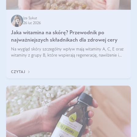
Iza Sykut
26 lut 2026
Jaka witamina na skórę? Przewodnik po
najważniejszych składnikach dla zdrowej cery
Na wygląd skóry szczególny wpływ mają witaminy A, C, E oraz
witaminy z grupy B, które wspierają regenerację, nawilżenie i
ochronę przed stresem oksydacyjnym. Odpowiednia podaż
tych witamin wspiera elastyczność skóry i jej naturalny blask.
CZYTAJ