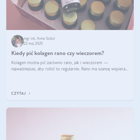
mgr inż. Anna Sobol
22 maj 2025
Kiedy pić kolagen rano czy wieczorem?
Kolagen można pić zarówno rano, jak i wieczorem —
najważniejsze, aby robić to regularnie. Rano ma szansę wspierać
energię i metabolizm, a wieczorem regenerację organizmu
podczas snu.
CZYTAJ