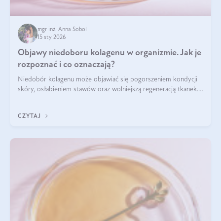
mgr inż. Anna Sobol
15 sty 2026
Objawy niedoboru kolagenu w organizmie. Jak je
rozpoznać i co oznaczają?
Niedobór kolagenu może objawiać się pogorszeniem kondycji
skóry, osłabieniem stawów oraz wolniejszą regeneracją tkanek.
Do najczęstszych sygnałów należą utrata jędrności i
elastyczności skóry, bóle stawów, łamliwość paznokci oraz
CZYTAJ
osłabienie włosów.