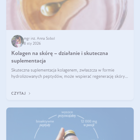
mgr inż. Anna Sobol
8 sty 2026
Kolagen na skórę – działanie i skuteczna
suplementacja
Skuteczna suplementacja kolagenem, zwłaszcza w formie
hydrolizowanych peptydów, może wspierać regenerację skóry i
poprawiać jej wygląd, jeśli jest połączona z odpowiednią dietą i
regularnością stosowania.
CZYTAJ