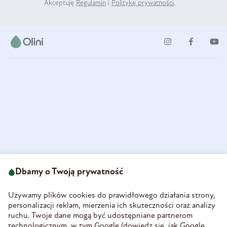
Akceptuję
Regulamin
i
Politykę prywatności
.
ul. Strzegomska 49
693 222 687
58-160 Świebodzice
Dbamy o Twoją prywatność
sklep@olini.pl
Polska
NIP 8860027066
Używamy plików cookies do prawidłowego działania strony,
REGON 890213034
personalizacji reklam, mierzenia ich skuteczności oraz analizy
ruchu. Twoje dane mogą być udostępniane partnerom
INFORMACJE
technologicznym, w tym Google (
dowiedz się, jak Google