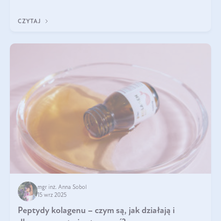
wewnątrz — to solidna podstawa do tego, by nasz wygląd
zewnętrzny prezentował się zdrowo i atrakcyjnie. Stosowanie
CZYTAJ
wysokiej jakości suplem
mgr inż. Anna Sobol
15 wrz 2025
Peptydy kolagenu – czym są, jak działają i