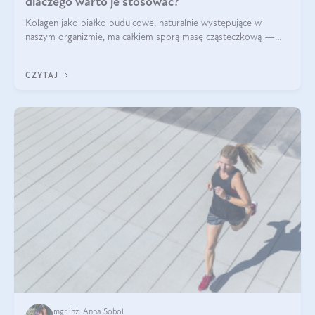
dlaczego warto je stosować?
Kolagen jako białko budulcowe, naturalnie występujące w
naszym organizmie, ma całkiem sporą masę cząsteczkową —
nawet do 300 kDa. Jeśli chcielibyśmy suplementować go w tej
formie, byłby trudno strawialny. Aby był lepiej przyswajalny i
CZYTAJ
bardziej biodostępny
mgr inż. Anna Sobol