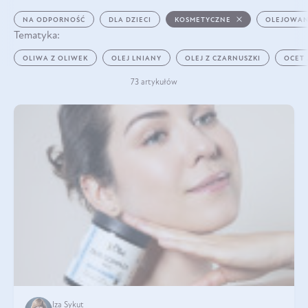
NA ODPORNOŚĆ
DLA DZIECI
KOSMETYCZNE
OLEJOWAN
Tematyka:
OLIWA Z OLIWEK
OLEJ LNIANY
OLEJ Z CZARNUSZKI
OCET
73 artykułów
Iza Sykut