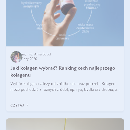
mgr inż. Anna Sobol
1 sty 2026
Jaki kolagen wybrać? Ranking cech najlepszego
kolagenu
Wybór kolagenu zależy od źródła, celu oraz potrzeb. Kolagen
może pochodzić z różnych źródeł, np. ryb, bydła czy drobiu, a
każdy typ ma swoje unikatowe właściwości. Dla skóry najlepiej
sprawdza się kolagen rybi, a dla wspierania stawów — kolagen
CZYTAJ
bydlęcy.