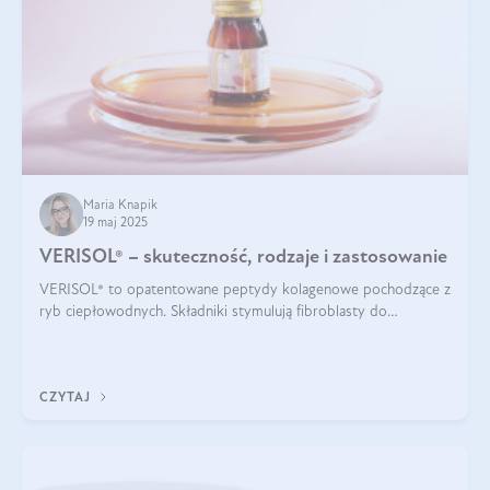
Maria Knapik
19 maj 2025
VERISOL® – skuteczność, rodzaje i zastosowanie
VERISOL® to opatentowane peptydy kolagenowe pochodzące z
ryb ciepłowodnych. Składniki stymulują fibroblasty do
produkcji kolagenu i elastyny w skórze. Kolagen VERISOL®
zapewnia wysoką biodostępność i umożliwia skuteczne dotarcie
do komórek skóry.
CZYTAJ