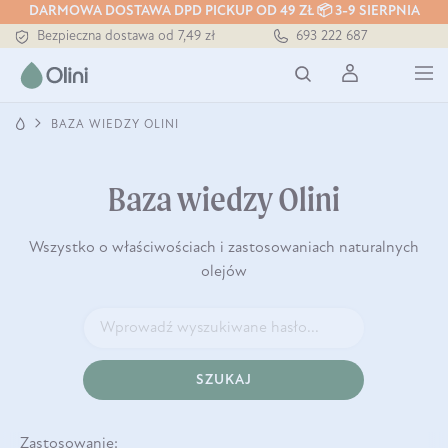
Tłoczony zawsze na zimno
DARMOWA DOSTAWA DPD PICKUP OD 49 ZŁ 📦 3-9 SIERPNIA
Bezpieczna dostawa od 7,49 zł
693 222 687
Darmowa dostawa od 199 zł
Tłoczony zawsze na zimno
BAZA WIEDZY OLINI
Baza wiedzy Olini
Wszystko o właściwościach i zastosowaniach naturalnych
olejów
SZUKAJ
Zastosowanie: