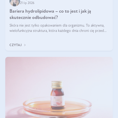
21 lip 2026
Bariera hydrolipidowa – co to jest i jak ją
skutecznie odbudować?
Skóra nie jest tylko opakowaniem dla organizmu. To aktywna,
wielofunkcyjna struktura, która każdego dnia chroni cię przed
utratą wody, wahaniami temperatury i czynnikami
środowiskowymi. Jednym z jej kluczowych elementów jest
CZYTAJ
bariera hydrolipidowa.