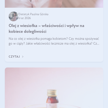
Dietetyk Paulina Górska
6 lut 2026
Olej z wiesiołka – właściwości i wpływ na
kobiece dolegliwości
Na co olej z wiesiołka pomaga kobietom? Czy można spożywać
go w ciąży? Jakie właściwości lecznicze ma olej z wiesiołka? Czy
jego skuteczność potwierdzają badania? Ile trzeba czekać na
efekty? Jaka jes
CZYTAJ