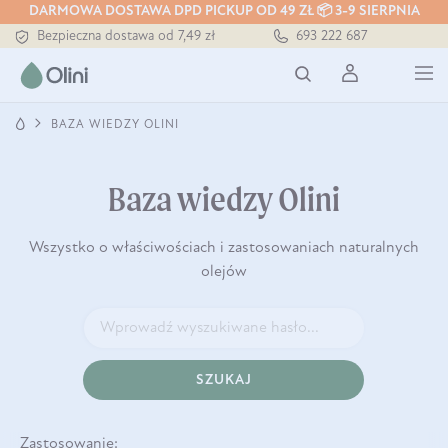
DARMOWA DOSTAWA DPD PICKUP OD 49 ZŁ 📦 3-9 SIERPNIA
Bezpieczna dostawa od 7,49 zł
693 222 687
Darmowa dostawa od 199 zł
Tłoczony zawsze na zimno
BAZA WIEDZY OLINI
Baza wiedzy Olini
Wszystko o właściwościach i zastosowaniach naturalnych
olejów
SZUKAJ
Zastosowanie: