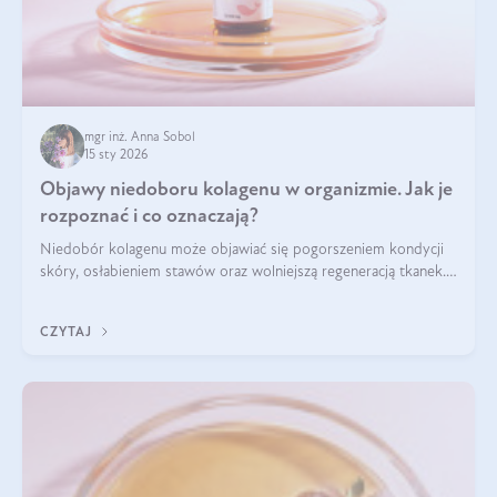
mgr inż. Anna Sobol
15 sty 2026
Objawy niedoboru kolagenu w organizmie. Jak je
rozpoznać i co oznaczają?
Niedobór kolagenu może objawiać się pogorszeniem kondycji
skóry, osłabieniem stawów oraz wolniejszą regeneracją tkanek.
Do najczęstszych sygnałów należą utrata jędrności i
elastyczności skóry, bóle stawów, łamliwość paznokci oraz
CZYTAJ
osłabienie włosów.