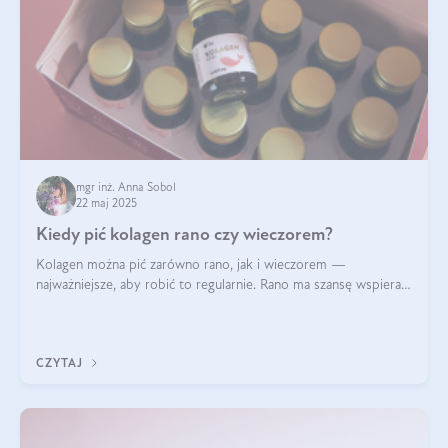
mgr inż. Anna Sobol
22 maj 2025
Kiedy pić kolagen rano czy wieczorem?
Kolagen można pić zarówno rano, jak i wieczorem —
najważniejsze, aby robić to regularnie. Rano ma szansę wspierać
energię i metabolizm, a wieczorem regenerację organizmu
podczas snu.
CZYTAJ