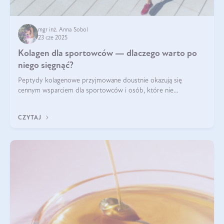
mgr inż. Anna Sobol
23 cze 2025
Kolagen dla sportowców — dlaczego warto po
niego sięgnąć?
Peptydy kolagenowe przyjmowane doustnie okazują się
cennym wsparciem dla sportowców i osób, które nie
wyobrażają sobie życia bez intensywnego ruchu.
CZYTAJ