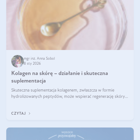
mgr inż. Anna Sobol
8 sty 2026
Kolagen na skórę – działanie i skuteczna
suplementacja
Skuteczna suplementacja kolagenem, zwłaszcza w formie
hydrolizowanych peptydów, może wspierać regenerację skóry i
poprawiać jej wygląd, jeśli jest połączona z odpowiednią dietą i
regularnością stosowania.
CZYTAJ