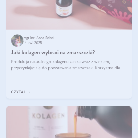
mgr inż. Anna Sobol
14 kwi 2025
Jaki kolagen wybrać na zmarszczki?
Produkcja naturalnego kolagenu zanika wraz z wiekiem,
przyczyniając się do powstawania zmarszczek. Korzystne dla
skóry efekty stosowania kolagenu w formie preparatów
doustnych potwierdzone zostały przez badania naukowe.
CZYTAJ