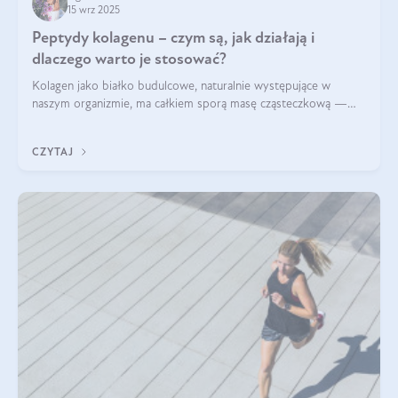
15 wrz 2025
Peptydy kolagenu – czym są, jak działają i
dlaczego warto je stosować?
Kolagen jako białko budulcowe, naturalnie występujące w
naszym organizmie, ma całkiem sporą masę cząsteczkową —
nawet do 300 kDa. Jeśli chcielibyśmy suplementować go w tej
formie, byłby trudno strawialny. Aby był lepiej przyswajalny i
CZYTAJ
bardziej biodostępny