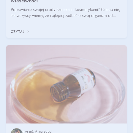
właściwości
Poprawianie swojej urody kremami i kosmetykami? Czemu nie,
ale wszyscy wiemy, że najlepiej zadbać o swój organizm od
wewnątrz — to solidna podstawa do tego, by nasz wygląd
zewnętrzny prezentował się zdrowo i atrakcyjnie. Stosowanie
CZYTAJ
wysokiej jakości suplem
mgr inż. Anna Sobol