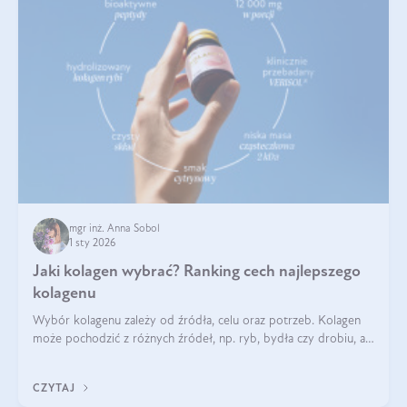
mgr inż. Anna Sobol
1 sty 2026
Jaki kolagen wybrać? Ranking cech najlepszego
kolagenu
Wybór kolagenu zależy od źródła, celu oraz potrzeb. Kolagen
może pochodzić z różnych źródeł, np. ryb, bydła czy drobiu, a
każdy typ ma swoje unikatowe właściwości. Dla skóry najlepiej
sprawdza się kolagen rybi, a dla wspierania stawów — kolagen
CZYTAJ
bydlęcy.