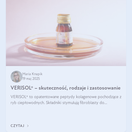
Maria Knapik
19 maj 2025
VERISOL® – skuteczność, rodzaje i zastosowanie
VERISOL® to opatentowane peptydy kolagenowe pochodzące z
ryb ciepłowodnych. Składniki stymulują fibroblasty do
produkcji kolagenu i elastyny w skórze. Kolagen VERISOL®
zapewnia wysoką biodostępność i umożliwia skuteczne dotarcie
do komórek skóry.
CZYTAJ