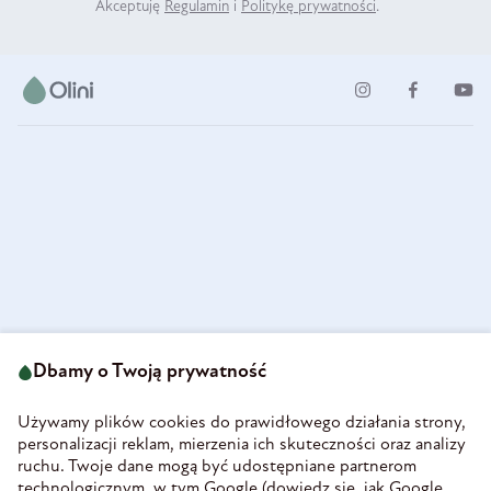
Akceptuję
Regulamin
i
Politykę prywatności
.
ul. Strzegomska 49
693 222 687
58-160 Świebodzice
Dbamy o Twoją prywatność
sklep@olini.pl
Polska
NIP 8860027066
Używamy plików cookies do prawidłowego działania strony,
REGON 890213034
personalizacji reklam, mierzenia ich skuteczności oraz analizy
ruchu. Twoje dane mogą być udostępniane partnerom
INFORMACJE
technologicznym, w tym Google (
dowiedz się, jak Google