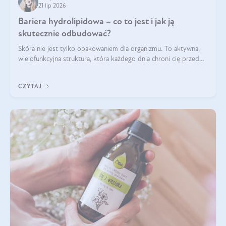
21 lip 2026
Bariera hydrolipidowa – co to jest i jak ją
skutecznie odbudować?
Skóra nie jest tylko opakowaniem dla organizmu. To aktywna,
wielofunkcyjna struktura, która każdego dnia chroni cię przed
utratą wody, wahaniami temperatury i czynnikami
środowiskowymi. Jednym z jej kluczowych elementów jest
CZYTAJ
bariera hydrolipidowa.