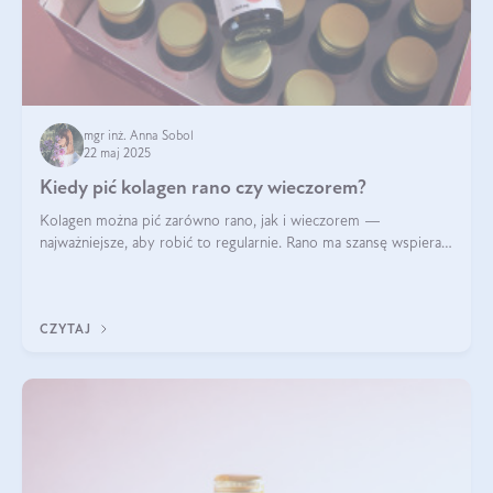
mgr inż. Anna Sobol
22 maj 2025
Kiedy pić kolagen rano czy wieczorem?
Kolagen można pić zarówno rano, jak i wieczorem —
najważniejsze, aby robić to regularnie. Rano ma szansę wspierać
energię i metabolizm, a wieczorem regenerację organizmu
podczas snu.
CZYTAJ