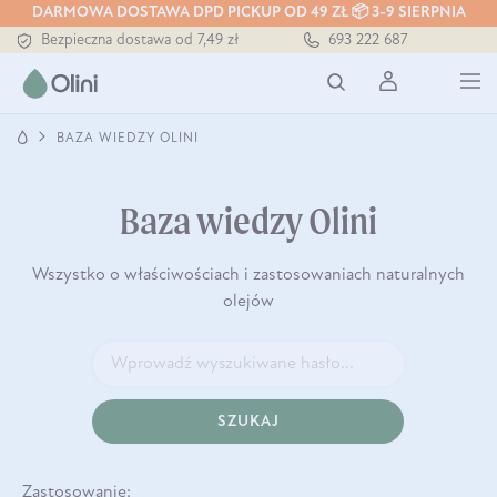
DARMOWA DOSTAWA DPD PICKUP OD 49 ZŁ 📦 3-9 SIERPNIA
Bezpieczna dostawa od 7,49 zł
693 222 687
Darmowa dostawa od 199 zł
Tłoczony zawsze na zimno
BAZA WIEDZY OLINI
Baza wiedzy Olini
Wszystko o właściwościach i zastosowaniach naturalnych
olejów
SZUKAJ
Zastosowanie: