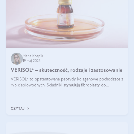
Maria Knapik
19 maj 2025
VERISOL® – skuteczność, rodzaje i zastosowanie
VERISOL® to opatentowane peptydy kolagenowe pochodzące z
ryb ciepłowodnych. Składniki stymulują fibroblasty do
produkcji kolagenu i elastyny w skórze. Kolagen VERISOL®
zapewnia wysoką biodostępność i umożliwia skuteczne dotarcie
do komórek skóry.
CZYTAJ