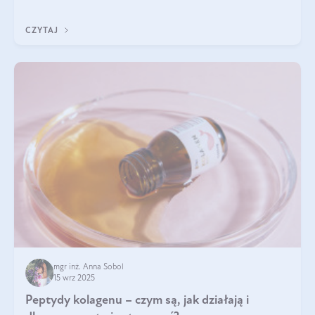
wewnątrz — to solidna podstawa do tego, by nasz wygląd
zewnętrzny prezentował się zdrowo i atrakcyjnie. Stosowanie
CZYTAJ
wysokiej jakości suplem
mgr inż. Anna Sobol
15 wrz 2025
Peptydy kolagenu – czym są, jak działają i