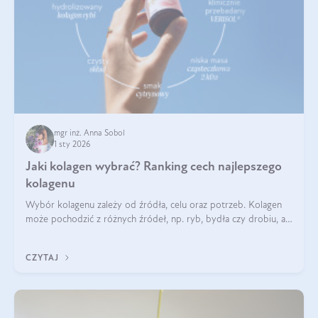
mgr inż. Anna Sobol
1 sty 2026
Jaki kolagen wybrać? Ranking cech najlepszego
kolagenu
Wybór kolagenu zależy od źródła, celu oraz potrzeb. Kolagen
może pochodzić z różnych źródeł, np. ryb, bydła czy drobiu, a
każdy typ ma swoje unikatowe właściwości. Dla skóry najlepiej
sprawdza się kolagen rybi, a dla wspierania stawów — kolagen
CZYTAJ
bydlęcy.