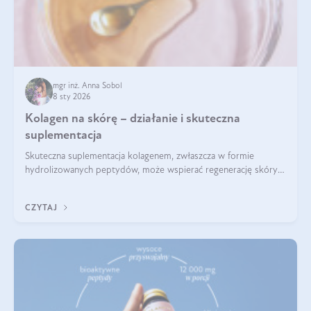
mgr inż. Anna Sobol
8 sty 2026
Kolagen na skórę – działanie i skuteczna
suplementacja
Skuteczna suplementacja kolagenem, zwłaszcza w formie
hydrolizowanych peptydów, może wspierać regenerację skóry i
poprawiać jej wygląd, jeśli jest połączona z odpowiednią dietą i
regularnością stosowania.
CZYTAJ