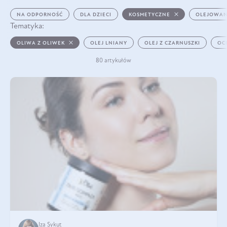
NA ODPORNOŚĆ
DLA DZIECI
KOSMETYCZNE
OLEJOWAN
Tematyka:
OLIWA Z OLIWEK
OLEJ LNIANY
OLEJ Z CZARNUSZKI
OC
80 artykułów
Iza Sykut