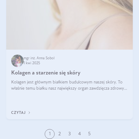
mgr inż. Anna Sobol
1 kwi 2025
Kolagen a starzenie się skóry
Kolagen jest głównym białkiem budulcowym naszej skóry. To
właśnie temu białku nasz największy organ zawdzięcza zdrowy
wygląd, odpowiednie nawilżenie i prawidłowe funkcjonowanie.tt
CZYTAJ
1
2
3
4
5