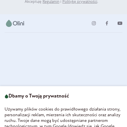
Akceptuję
Regulamin
i
Politykę prywatności
.
ul. Strzegomska 49
693 222 687
58-160 Świebodzice
Dbamy o Twoją prywatność
sklep@olini.pl
Polska
NIP 8860027066
Używamy plików cookies do prawidłowego działania strony,
REGON 890213034
personalizacji reklam, mierzenia ich skuteczności oraz analizy
ruchu. Twoje dane mogą być udostępniane partnerom
INFORMACJE
technologicznym, w tym Google (
dowiedz się, jak Google