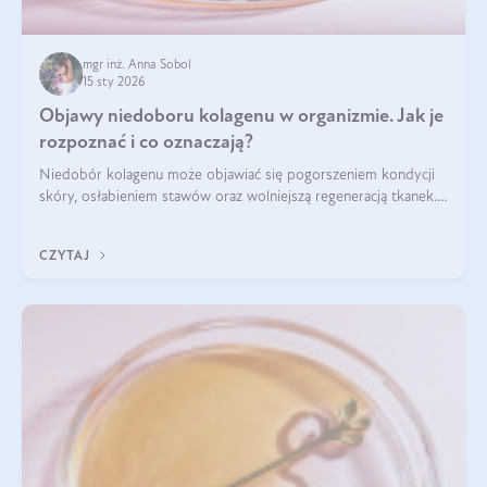
mgr inż. Anna Sobol
15 sty 2026
Objawy niedoboru kolagenu w organizmie. Jak je
rozpoznać i co oznaczają?
Niedobór kolagenu może objawiać się pogorszeniem kondycji
skóry, osłabieniem stawów oraz wolniejszą regeneracją tkanek.
Do najczęstszych sygnałów należą utrata jędrności i
elastyczności skóry, bóle stawów, łamliwość paznokci oraz
CZYTAJ
osłabienie włosów.