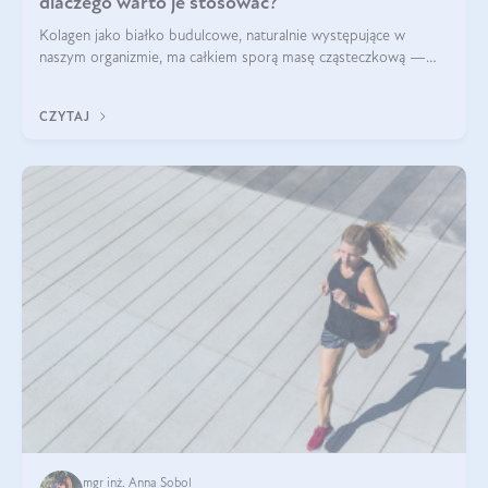
dlaczego warto je stosować?
Kolagen jako białko budulcowe, naturalnie występujące w
naszym organizmie, ma całkiem sporą masę cząsteczkową —
nawet do 300 kDa. Jeśli chcielibyśmy suplementować go w tej
formie, byłby trudno strawialny. Aby był lepiej przyswajalny i
CZYTAJ
bardziej biodostępny
mgr inż. Anna Sobol