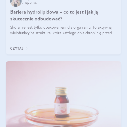
21 lip 2026
Bariera hydrolipidowa – co to jest i jak ją
skutecznie odbudować?
Skóra nie jest tylko opakowaniem dla organizmu. To aktywna,
wielofunkcyjna struktura, która każdego dnia chroni cię przed
utratą wody, wahaniami temperatury i czynnikami
środowiskowymi. Jednym z jej kluczowych elementów jest
CZYTAJ
bariera hydrolipidowa.