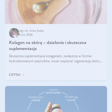
mgr inż. Anna Sobol
8 sty 2026
Kolagen na skórę – działanie i skuteczna
suplementacja
Skuteczna suplementacja kolagenem, zwłaszcza w formie
hydrolizowanych peptydów, może wspierać regenerację skóry i
poprawiać jej wygląd, jeśli jest połączona z odpowiednią dietą i
regularnością stosowania.
CZYTAJ