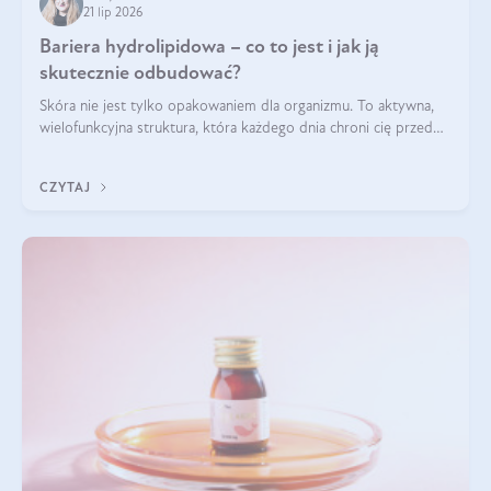
21 lip 2026
Bariera hydrolipidowa – co to jest i jak ją
skutecznie odbudować?
Skóra nie jest tylko opakowaniem dla organizmu. To aktywna,
wielofunkcyjna struktura, która każdego dnia chroni cię przed
utratą wody, wahaniami temperatury i czynnikami
środowiskowymi. Jednym z jej kluczowych elementów jest
CZYTAJ
bariera hydrolipidowa.