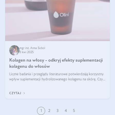
mgr inż. Anna Sobol
3 kwi 2025
Kolagen na włosy - odkryj efekty suplementacji
kolagenu do włosów
Liczne badania i przeglądy literaturowe potwierdzają korzystny
wpływ suplementacji hydrolizowanego kolagenu na skórę. Czy
tak samo jest w przypadku włosów?
CZYTAJ
1
2
3
4
5