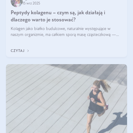
15 wrz 2025
Peptydy kolagenu – czym są, jak działają i
dlaczego warto je stosować?
Kolagen jako białko budulcowe, naturalnie występujące w
naszym organizmie, ma całkiem sporą masę cząsteczkową —
nawet do 300 kDa. Jeśli chcielibyśmy suplementować go w tej
formie, byłby trudno strawialny. Aby był lepiej przyswajalny i
CZYTAJ
bardziej biodostępny