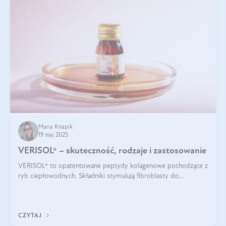
Maria Knapik
19 maj 2025
VERISOL® – skuteczność, rodzaje i zastosowanie
VERISOL® to opatentowane peptydy kolagenowe pochodzące z
ryb ciepłowodnych. Składniki stymulują fibroblasty do
produkcji kolagenu i elastyny w skórze. Kolagen VERISOL®
zapewnia wysoką biodostępność i umożliwia skuteczne dotarcie
do komórek skóry.
CZYTAJ