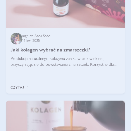
mgr inż. Anna Sobol
14 kwi 2025
Jaki kolagen wybrać na zmarszczki?
Produkcja naturalnego kolagenu zanika wraz z wiekiem,
przyczyniając się do powstawania zmarszczek. Korzystne dla
skóry efekty stosowania kolagenu w formie preparatów
doustnych potwierdzone zostały przez badania naukowe.
CZYTAJ