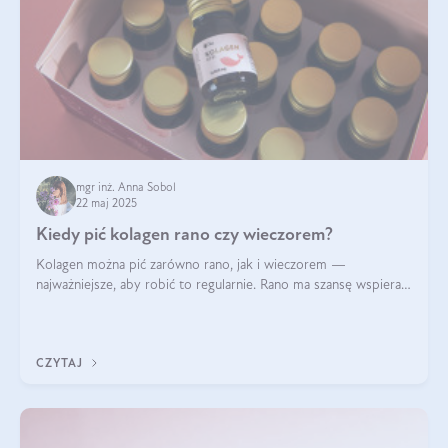
mgr inż. Anna Sobol
22 maj 2025
Kiedy pić kolagen rano czy wieczorem?
Kolagen można pić zarówno rano, jak i wieczorem —
najważniejsze, aby robić to regularnie. Rano ma szansę wspierać
energię i metabolizm, a wieczorem regenerację organizmu
podczas snu.
CZYTAJ