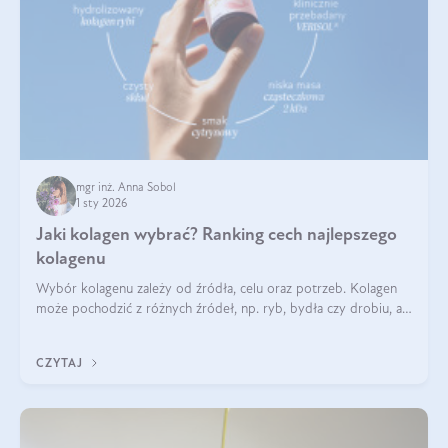
mgr inż. Anna Sobol
1 sty 2026
Jaki kolagen wybrać? Ranking cech najlepszego
kolagenu
Wybór kolagenu zależy od źródła, celu oraz potrzeb. Kolagen
może pochodzić z różnych źródeł, np. ryb, bydła czy drobiu, a
każdy typ ma swoje unikatowe właściwości. Dla skóry najlepiej
sprawdza się kolagen rybi, a dla wspierania stawów — kolagen
CZYTAJ
bydlęcy.