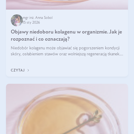
mgr inż. Anna Sobol
15 sty 2026
Objawy niedoboru kolagenu w organizmie. Jak je
rozpoznać i co oznaczają?
Niedobór kolagenu może objawiać się pogorszeniem kondycji
skóry, osłabieniem stawów oraz wolniejszą regeneracją tkanek.
Do najczęstszych sygnałów należą utrata jędrności i
elastyczności skóry, bóle stawów, łamliwość paznokci oraz
CZYTAJ
osłabienie włosów.