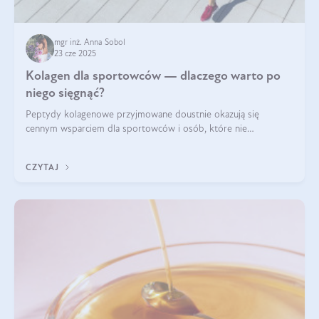
mgr inż. Anna Sobol
23 cze 2025
Kolagen dla sportowców — dlaczego warto po
niego sięgnąć?
Peptydy kolagenowe przyjmowane doustnie okazują się
cennym wsparciem dla sportowców i osób, które nie
wyobrażają sobie życia bez intensywnego ruchu.
CZYTAJ