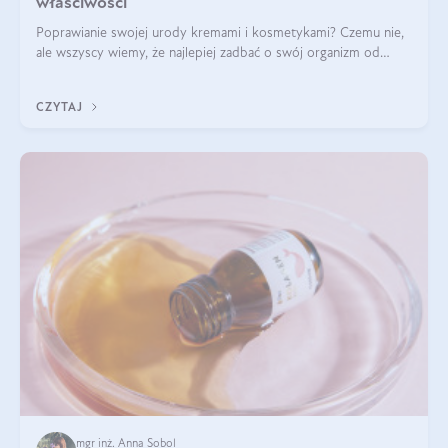
właściwości
Poprawianie swojej urody kremami i kosmetykami? Czemu nie,
ale wszyscy wiemy, że najlepiej zadbać o swój organizm od
wewnątrz — to solidna podstawa do tego, by nasz wygląd
zewnętrzny prezentował się zdrowo i atrakcyjnie. Stosowanie
CZYTAJ
wysokiej jakości suplem
mgr inż. Anna Sobol