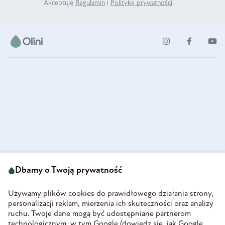
Akceptuję
Regulamin
i
Politykę prywatności
.
ul. Strzegomska 49
693 222 687
58-160 Świebodzice
Dbamy o Twoją prywatność
sklep@olini.pl
Polska
NIP 8860027066
Używamy plików cookies do prawidłowego działania strony,
REGON 890213034
personalizacji reklam, mierzenia ich skuteczności oraz analizy
ruchu. Twoje dane mogą być udostępniane partnerom
INFORMACJE
technologicznym, w tym Google (
dowiedz się, jak Google