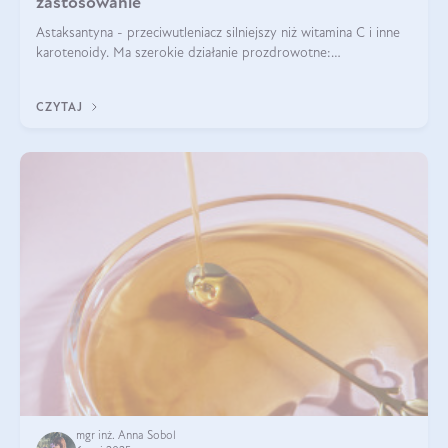
zastosowanie
Astaksantyna - przeciwutleniacz silniejszy niż witamina C i inne
karotenoidy. Ma szerokie działanie prozdrowotne:
przeciwzapalne, przeciwnowotworowe i immunomodulacyjne.
CZYTAJ
mgr inż. Anna Sobol