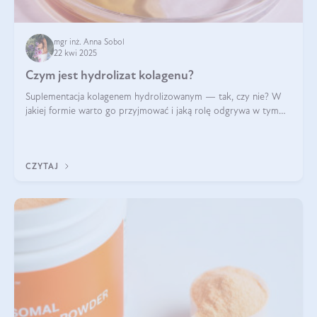
mgr inż. Anna Sobol
22 kwi 2025
Czym jest hydrolizat kolagenu?
Suplementacja kolagenem hydrolizowanym — tak, czy nie? W
jakiej formie warto go przyjmować i jaką rolę odgrywa w tym
wszystkim jego hydroliza czy liofilizacja?
CZYTAJ