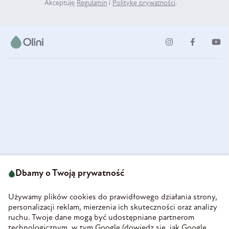
Akceptuję
Regulamin
i
Politykę prywatności
.
ul. Strzegomska 49
693 222 687
58-160 Świebodzice
Dbamy o Twoją prywatność
sklep@olini.pl
Polska
NIP 8860027066
Używamy plików cookies do prawidłowego działania strony,
REGON 890213034
personalizacji reklam, mierzenia ich skuteczności oraz analizy
ruchu. Twoje dane mogą być udostępniane partnerom
INFORMACJE
technologicznym, w tym Google (
dowiedz się, jak Google