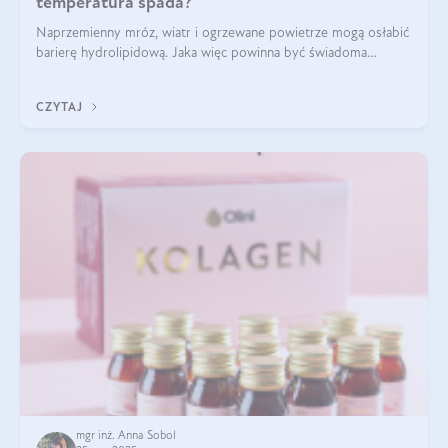
temperatura spada?
Naprzemienny mróz, wiatr i ogrzewane powietrze mogą osłabić
barierę hydrolipidową. Jaka więc powinna być świadoma
pielęgnacja w okresie chłodnych miesięcy?
CZYTAJ
mgr inż. Anna Sobol