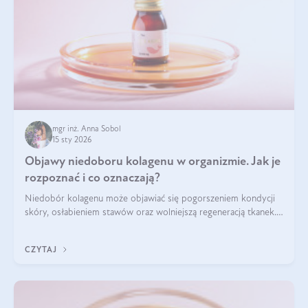
mgr inż. Anna Sobol
15 sty 2026
Objawy niedoboru kolagenu w organizmie. Jak je
rozpoznać i co oznaczają?
Niedobór kolagenu może objawiać się pogorszeniem kondycji
skóry, osłabieniem stawów oraz wolniejszą regeneracją tkanek.
Do najczęstszych sygnałów należą utrata jędrności i
elastyczności skóry, bóle stawów, łamliwość paznokci oraz
CZYTAJ
osłabienie włosów.