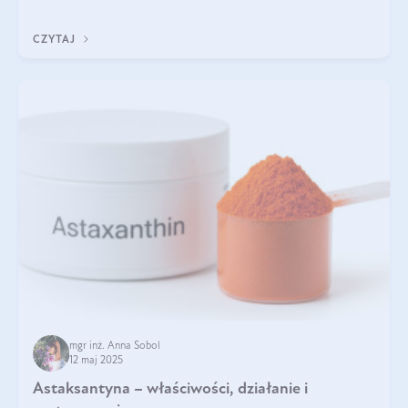
zapewnia wysoką biodostępność i umożliwia skuteczne dotarcie
do komórek skóry.
CZYTAJ
mgr inż. Anna Sobol
12 maj 2025
Astaksantyna – właściwości, działanie i