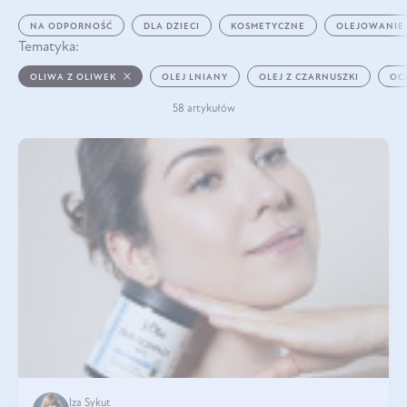
NA ODPORNOŚĆ
DLA DZIECI
KOSMETYCZNE
OLEJOWANIE
Tematyka:
OLIWA Z OLIWEK
OLEJ LNIANY
OLEJ Z CZARNUSZKI
OC
58 artykułów
Iza Sykut