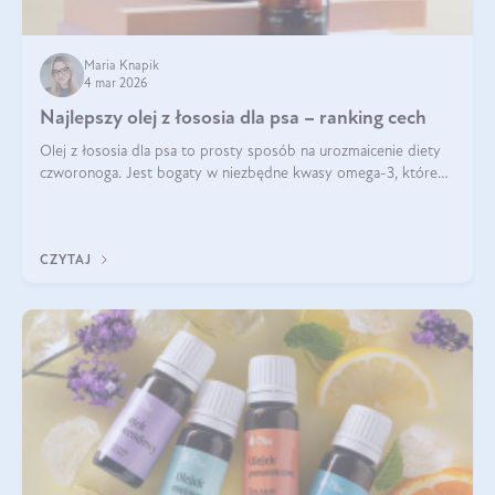
Maria Knapik
4 mar 2026
Najlepszy olej z łososia dla psa – ranking cech
Olej z łososia dla psa to prosty sposób na urozmaicenie diety
czworonoga. Jest bogaty w niezbędne kwasy omega-3, które
mogą pozytywnie wpłynąć na ogólną formę pupila. Na jakie
właściwości tego oleju rybiego warto w szczególności zwrócić
uwagę?
CZYTAJ