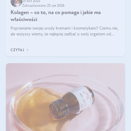
25 wrz 2025
Zaktualizowano 25 cze 2026
Kolagen – co to, na co pomaga i jakie ma
właściwości
Poprawianie swojej urody kremami i kosmetykami? Czemu nie,
ale wszyscy wiemy, że najlepiej zadbać o swój organizm od
wewnątrz — to solidna podstawa do tego, by nasz wygląd
zewnętrzny prezentował się zdrowo i atrakcyjnie. Stosowanie
CZYTAJ
wysokiej jakości suplem