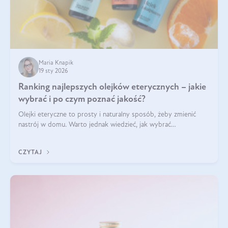
Maria Knapik
19 sty 2026
Ranking najlepszych olejków eterycznych – jakie
wybrać i po czym poznać jakość?
Olejki eteryczne to prosty i naturalny sposób, żeby zmienić
nastrój w domu. Warto jednak wiedzieć, jak wybrać
odpowiednie produkty. Po czym poznać, że są one dobrej
jakości? Jakie olejki eteryczne są najlepsze? Poznaj najważniejsze
CZYTAJ
kryteria wyboru!