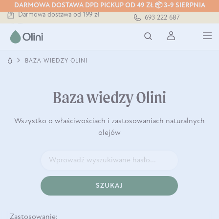
DARMOWA DOSTAWA DPD PICKUP OD 49 ZŁ 📦 3-9 SIERPNIA
Darmowa dostawa od 199 zł
693 222 687
Tłoczony zawsze na zimno
Bezpieczna dostawa od 7,49 zł
Darmowa dostawa od 199 zł
Tłoczony zawsze na zimno
BAZA WIEDZY OLINI
Baza wiedzy Olini
Wszystko o właściwościach i zastosowaniach naturalnych
olejów
SZUKAJ
Zastosowanie: