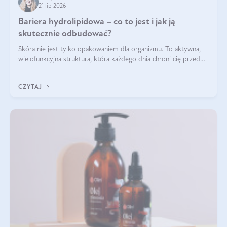
21 lip 2026
Bariera hydrolipidowa – co to jest i jak ją
skutecznie odbudować?
Skóra nie jest tylko opakowaniem dla organizmu. To aktywna,
wielofunkcyjna struktura, która każdego dnia chroni cię przed
utratą wody, wahaniami temperatury i czynnikami
środowiskowymi. Jednym z jej kluczowych elementów jest
CZYTAJ
bariera hydrolipidowa.