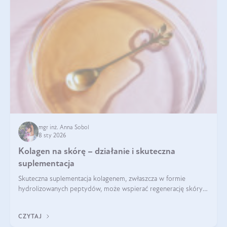
mgr inż. Anna Sobol
8 sty 2026
Kolagen na skórę – działanie i skuteczna
suplementacja
Skuteczna suplementacja kolagenem, zwłaszcza w formie
hydrolizowanych peptydów, może wspierać regenerację skóry i
poprawiać jej wygląd, jeśli jest połączona z odpowiednią dietą i
regularnością stosowania.
CZYTAJ