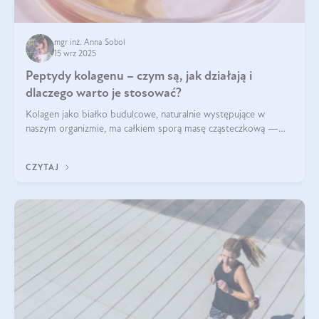
mgr inż. Anna Sobol
15 wrz 2025
Peptydy kolagenu – czym są, jak działają i
dlaczego warto je stosować?
Kolagen jako białko budulcowe, naturalnie występujące w
naszym organizmie, ma całkiem sporą masę cząsteczkową —
nawet do 300 kDa. Jeśli chcielibyśmy suplementować go w tej
formie, byłby trudno strawialny. Aby był lepiej przyswajalny i
CZYTAJ
bardziej biodostępny