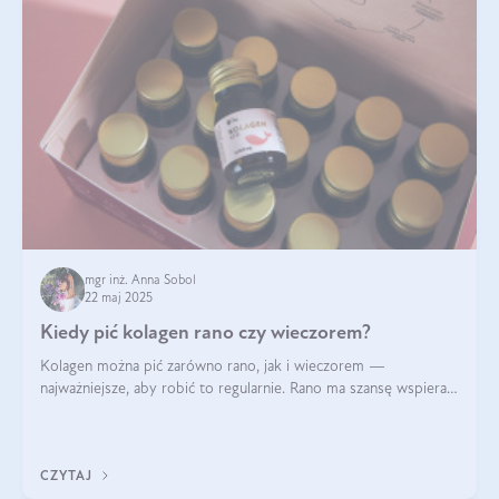
mgr inż. Anna Sobol
22 maj 2025
Kiedy pić kolagen rano czy wieczorem?
Kolagen można pić zarówno rano, jak i wieczorem —
najważniejsze, aby robić to regularnie. Rano ma szansę wspierać
energię i metabolizm, a wieczorem regenerację organizmu
podczas snu.
CZYTAJ