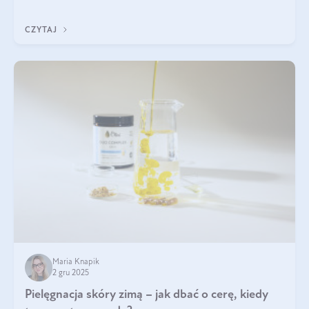
każdy typ ma swoje unikatowe właściwości. Dla skóry najlepiej
sprawdza się kolagen rybi, a dla wspierania stawów — kolagen
CZYTAJ
bydlęcy.
Maria Knapik
2 gru 2025
Pielęgnacja skóry zimą – jak dbać o cerę, kiedy