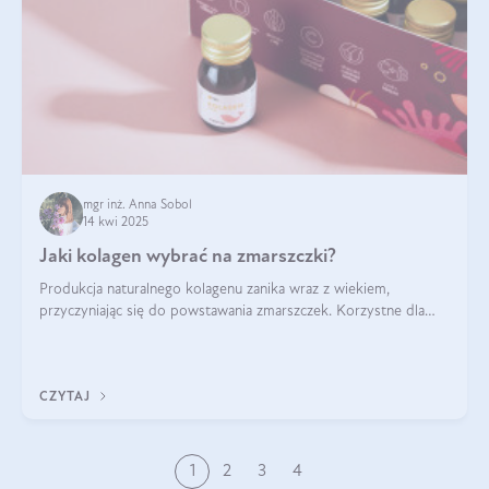
mgr inż. Anna Sobol
14 kwi 2025
Jaki kolagen wybrać na zmarszczki?
Produkcja naturalnego kolagenu zanika wraz z wiekiem,
przyczyniając się do powstawania zmarszczek. Korzystne dla
skóry efekty stosowania kolagenu w formie preparatów
doustnych potwierdzone zostały przez badania naukowe.
CZYTAJ
1
2
3
4