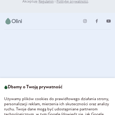
Akceptuję
Regulamin
i
Politykę prywatności
.
ul. Strzegomska 49
693 222 687
58-160 Świebodzice
Dbamy o Twoją prywatność
sklep@olini.pl
Polska
NIP 8860027066
Używamy plików cookies do prawidłowego działania strony,
REGON 890213034
personalizacji reklam, mierzenia ich skuteczności oraz analizy
ruchu. Twoje dane mogą być udostępniane partnerom
INFORMACJE
technologicznym, w tym Google (
dowiedz się, jak Google