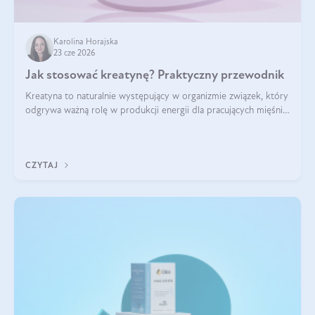
Karolina Horajska
23 cze 2026
Jak stosować kreatynę? Praktyczny przewodnik
Kreatyna to naturalnie występujący w organizmie związek, który
odgrywa ważną rolę w produkcji energii dla pracujących mięśni.
Choć przez lata kojarzono ją głównie ze sportami siłowymi, dziś
jest jednym z najlepiej przebadanych suplementów
stosowanych prze
CZYTAJ