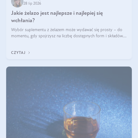
28 lip 2026
Jakie żelazo jest najlepsze i najlepiej się
wchłania?
Wybór suplementu z żelazem może wydawać się prosty – do
momentu, gdy spojrzysz na liczbę dostępnych form i składów.
Lepszy będzie bisglicynian, czy siarczan? Co wpływa na
wchłanianie żelaza i jakie dodatkowe składniki powinien
CZYTAJ
zawierać suplement?