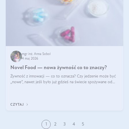
mgr inż. Anna Sobol
4 maj 2026
Novel Food — nowa żywność co to znaczy?
Żywność z innowacji — co to oznacza? Czy jedzenie może być
„nowe”, nawet jeśli było już gdzieś na świecie spożywane od
wieków? Czy w składnikach spożywczych mogą być obecne
jakieś nanomateriały? Dowiesz się tego z niniejszego artykułu:
poznasz definicję n
CZYTAJ
1
2
3
4
5