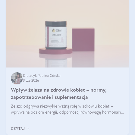
Dietetyk Paulina Górska
9 cze 2026
Wpływ żelaza na zdrowie kobiet – normy,
zapotrzebowanie i suplementacja
Żelazo odgrywa niezwykle ważną rolę w zdrowiu kobiet –
wpływa na poziom energii, odporność, równowagę hormonalną
i prawidłowy przebieg cyklu miesiączkowego oraz ciąży. Jego
niedobór może prowadzić m.in. do zmęczenia, bólów i
CZYTAJ
zawrotów głowy czy problemów z