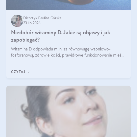
Dietetyk Paulina Górska
23 lip 2026
Niedobór witaminy D. Jakie są objawy i jak
zapobiegać?
Witamina D odpowiada m.in. za równowagę wapniowo-
fosforanową, zdrowie kości, prawidłowe funkcjonowanie mięśni
i wspieranie odporności. Mimo że organizm może ją wytwarzać
pod wpływem słońca, niedobór witaminy D pozostaje częstym
CZYTAJ
problemem.