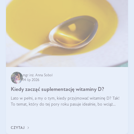
mgr inż. Anna Sobol
14 lip 2026
Kiedy zacząć suplementację witaminy D?
Lato w pełni, a my o tym, kiedy przyjmować witaminę D? Tak!
To temat, który do tej pory roku pasuje idealnie, bo wciąż
zdarza się, że suplementacja tej witaminy pozostawia
wątpliwości. Najczęstsze pytania dotyczą tego, ile trzeba być na
słońcu, aby witami
CZYTAJ