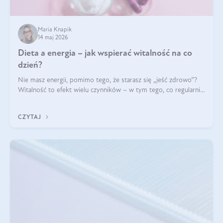
Maria Knapik
14 maj 2026
Dieta a energia – jak wspierać witalność na co
dzień?
Nie masz energii, pomimo tego, że starasz się „jeść zdrowo”?
Witalność to efekt wielu czynników – w tym tego, co regularnie
ląduje na talerzu. Zapotrzebowanie na składniki odżywcze różni
się w zależności od osoby
CZYTAJ