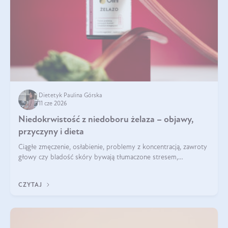
Dietetyk Paulina Górska
11 cze 2026
Niedokrwistość z niedoboru żelaza – objawy,
przyczyny i dieta
Ciągłe zmęczenie, osłabienie, problemy z koncentracją, zawroty
głowy czy bladość skóry bywają tłumaczone stresem,
przepracowaniem lub niedoborem snu. Tymczasem ich
przyczyną może być niedokrwistość z niedoboru żelaza.
CZYTAJ