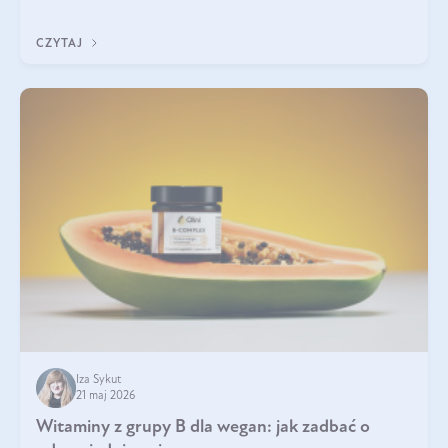
która sprawdza się najlepiej w praktyce. W tym artykule
przyglądamy się temu, jaka forma kreatyny jest najlepsza.
CZYTAJ
Iza Sykut
21 maj 2026
Witaminy z grupy B dla wegan: jak zadbać o