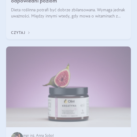
odpowiedni poziom
Dieta roślinna potrafi być dobrze zbilansowana. Wymaga jednak
uważności. Między innymi wtedy, gdy mowa o witaminach z
grupy B. Te składniki nie działają w pojedynkę. Tworzą system
naczyń połączonych.
CZYTAJ
mgr inż. Anna Sobol