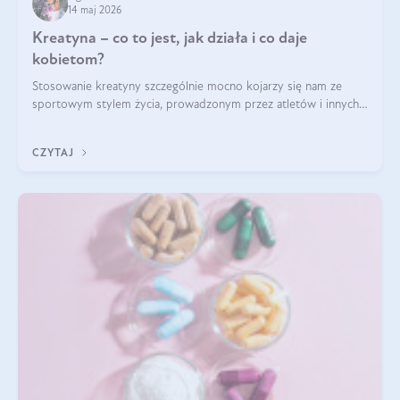
14 maj 2026
Kreatyna – co to jest, jak działa i co daje
kobietom?
Stosowanie kreatyny szczególnie mocno kojarzy się nam ze
sportowym stylem życia, prowadzonym przez atletów i innych
miłośników aktywności fizycznej. Nie bez powodu: faktycznie,
ten naturalny metabolit aminokwasów poprawia wydolność i
CZYTAJ
zwiększa masę