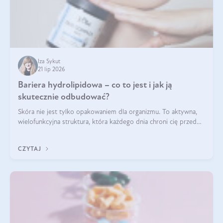
Iza Sykut
21 lip 2026
Bariera hydrolipidowa – co to jest i jak ją
skutecznie odbudować?
Skóra nie jest tylko opakowaniem dla organizmu. To aktywna,
wielofunkcyjna struktura, która każdego dnia chroni cię przed
utratą wody, wahaniami temperatury i czynnikami
środowiskowymi. Jednym z jej kluczowych elementów jest
CZYTAJ
bariera hydrolipidowa.