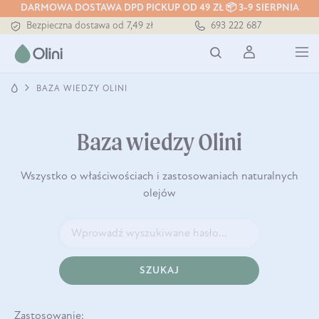
DARMOWA DOSTAWA DPD PICKUP OD 49 ZŁ 📦 3-9 SIERPNIA
Tłoczony zawsze na zimno
693 222 687
Bezpieczna dostawa od 7,49 zł
Darmowa dostawa od 199 zł
Tłoczony zawsze na zimno
BAZA WIEDZY OLINI
Baza wiedzy Olini
Wszystko o właściwościach i zastosowaniach naturalnych
olejów
SZUKAJ
Zastosowanie: