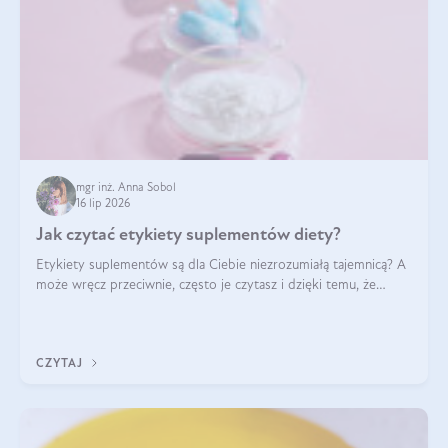
mgr inż. Anna Sobol
16 lip 2026
Jak czytać etykiety suplementów diety?
Etykiety suplementów są dla Ciebie niezrozumiałą tajemnicą? A
może wręcz przeciwnie, często je czytasz i dzięki temu, że
doskonale rozumiesz co jest na nich napisane, dokonujesz
najlepszych dla siebie decyzji zakupowych?
CZYTAJ