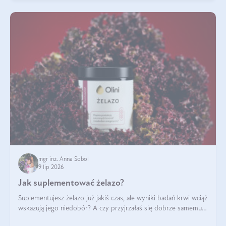
mgr inż. Anna Sobol
9 lip 2026
Jak suplementować żelazo?
Suplementujesz żelazo już jakiś czas, ale wyniki badań krwi wciąż
wskazują jego niedobór? A czy przyjrzałaś się dobrze samemu
sposobowi suplementacji tego mikroelementu? Dowiedz się, jak