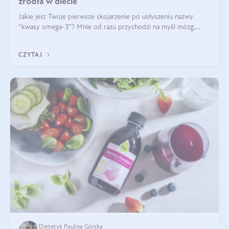
źródła w diecie
Jakie jest Twoje pierwsze skojarzenie po usłyszeniu nazwy
“kwasy omega-3”? Mnie od razu przychodzi na myśl mózg,
wsparcie układu nerwowego i zdrowie skóry. W tym artykule
skupimy się głównie na dwóch kwasach z tej rodziny: DHA oraz
CZYTAJ
EPA.
Dietetyk Paulina Górska