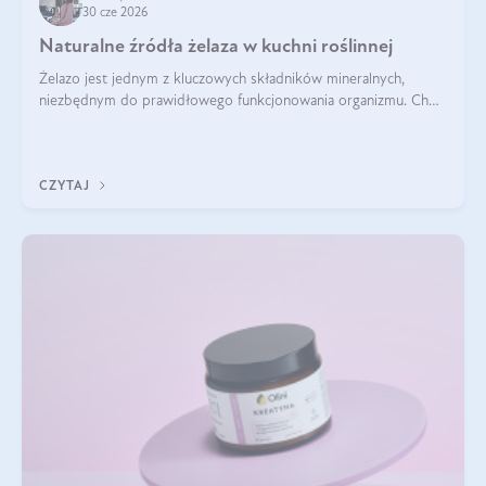
30 cze 2026
Naturalne źródła żelaza w kuchni roślinnej
Żelazo jest jednym z kluczowych składników mineralnych,
niezbędnym do prawidłowego funkcjonowania organizmu. Choć
często uważa się, że występuje głównie w produktach
odzwierzęcych, kuchnia roślinna oferuje wiele wartościowych
źródeł tego pierwiastka.
CZYTAJ