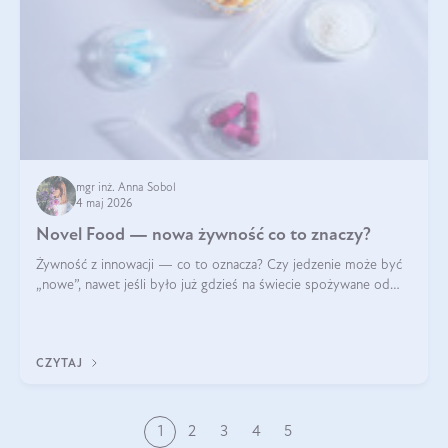
mgr inż. Anna Sobol
4 maj 2026
Novel Food — nowa żywność co to znaczy?
Żywność z innowacji — co to oznacza? Czy jedzenie może być
„nowe”, nawet jeśli było już gdzieś na świecie spożywane od
wieków? Czy w składnikach spożywczych mogą być obecne
jakieś nanomateriały? Dowiesz się tego z niniejszego artykułu:
poznasz definicję n
CZYTAJ
1
2
3
4
5