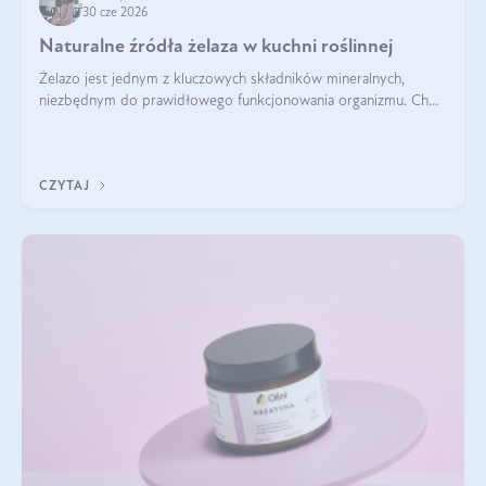
30 cze 2026
Naturalne źródła żelaza w kuchni roślinnej
Żelazo jest jednym z kluczowych składników mineralnych,
niezbędnym do prawidłowego funkcjonowania organizmu. Choć
często uważa się, że występuje głównie w produktach
odzwierzęcych, kuchnia roślinna oferuje wiele wartościowych
źródeł tego pierwiastka.
CZYTAJ