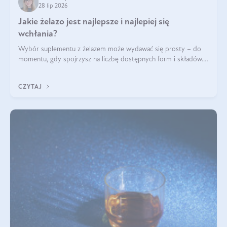
28 lip 2026
Jakie żelazo jest najlepsze i najlepiej się
wchłania?
Wybór suplementu z żelazem może wydawać się prosty – do
momentu, gdy spojrzysz na liczbę dostępnych form i składów.
Lepszy będzie bisglicynian, czy siarczan? Co wpływa na
wchłanianie żelaza i jakie dodatkowe składniki powinien
CZYTAJ
zawierać suplement?