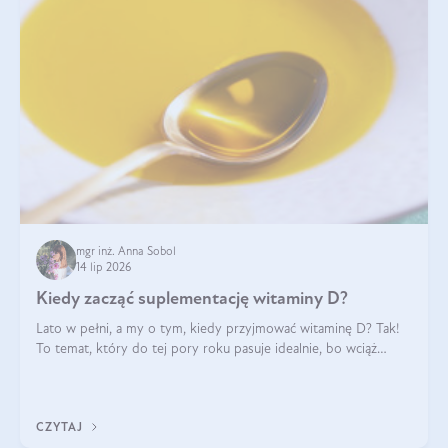
mgr inż. Anna Sobol
14 lip 2026
Kiedy zacząć suplementację witaminy D?
Lato w pełni, a my o tym, kiedy przyjmować witaminę D? Tak!
To temat, który do tej pory roku pasuje idealnie, bo wciąż
zdarza się, że suplementacja tej witaminy pozostawia
wątpliwości. Najczęstsze pytania dotyczą tego, ile trzeba być na
słońcu, aby witami
CZYTAJ