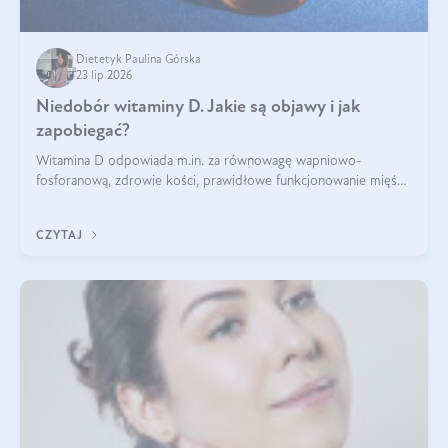
Dietetyk Paulina Górska
23 lip 2026
Niedobór witaminy D. Jakie są objawy i jak
zapobiegać?
Witamina D odpowiada m.in. za równowagę wapniowo-
fosforanową, zdrowie kości, prawidłowe funkcjonowanie mięśni
i wspieranie odporności. Mimo że organizm może ją wytwarzać
pod wpływem słońca, niedobór witaminy D pozostaje częstym
CZYTAJ
problemem.