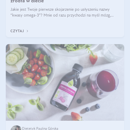
źródła w diecie
Jakie jest Twoje pierwsze skojarzenie po usłyszeniu nazwy
“kwasy omega-3”? Mnie od razu przychodzi na myśl mózg,
wsparcie układu nerwowego i zdrowie skóry. W tym artykule
skupimy się głównie na dwóch kwasach z tej rodziny: DHA oraz
CZYTAJ
EPA.
Dietetyk Paulina Górska