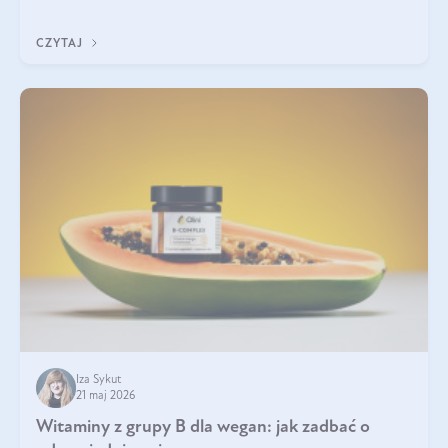
która sprawdza się najlepiej w praktyce. W tym artykule
przyglądamy się temu, jaka forma kreatyny jest najlepsza.
CZYTAJ
Iza Sykut
21 maj 2026
Witaminy z grupy B dla wegan: jak zadbać o