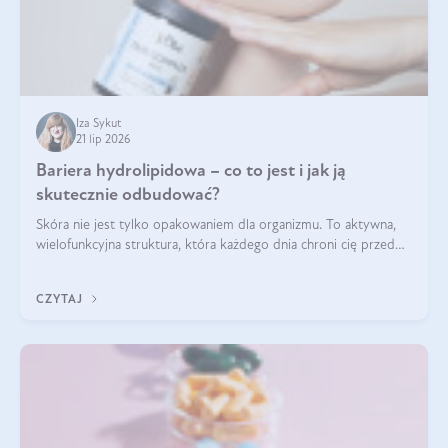
Iza Sykut
21 lip 2026
Bariera hydrolipidowa – co to jest i jak ją
skutecznie odbudować?
Skóra nie jest tylko opakowaniem dla organizmu. To aktywna,
wielofunkcyjna struktura, która każdego dnia chroni cię przed
utratą wody, wahaniami temperatury i czynnikami
środowiskowymi. Jednym z jej kluczowych elementów jest
CZYTAJ
bariera hydrolipidowa.