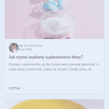
mgr inż. Anna Sobol
16 lip 2026
Jak czytać etykiety suplementów diety?
Etykiety suplementów są dla Ciebie niezrozumiałą tajemnicą? A
może wręcz przeciwnie, często je czytasz i dzięki temu, że
doskonale rozumiesz co jest na nich napisane, dokonujesz
najlepszych dla siebie decyzji zakupowych?
CZYTAJ