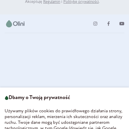
Akceptuję
Regulamin
i
Politykę prywatności
.
ul. Strzegomska 49
693 222 687
58-160 Świebodzice
Dbamy o Twoją prywatność
sklep@olini.pl
Polska
NIP 8860027066
Używamy plików cookies do prawidłowego działania strony,
REGON 890213034
personalizacji reklam, mierzenia ich skuteczności oraz analizy
ruchu. Twoje dane mogą być udostępniane partnerom
INFORMACJE
technologicznym, w tym Google (
dowiedz się, jak Google