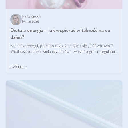
Maria Knapik
14 maj 2026
Dieta a energia – jak wspierać witalność na co
dzień?
Nie masz energii, pomimo tego, że starasz się „jeść zdrowo”?
Witalność to efekt wielu czynników – w tym tego, co regularnie
ląduje na talerzu. Zapotrzebowanie na składniki odżywcze różni
się w zależności od osoby
CZYTAJ