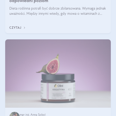
odpowiedni poziom
Dieta roślinna potrafi być dobrze zbilansowana. Wymaga jednak
uważności. Między innymi wtedy, gdy mowa o witaminach z
grupy B. Te składniki nie działają w pojedynkę. Tworzą system
naczyń połączonych.
CZYTAJ
mgr inż. Anna Sobol