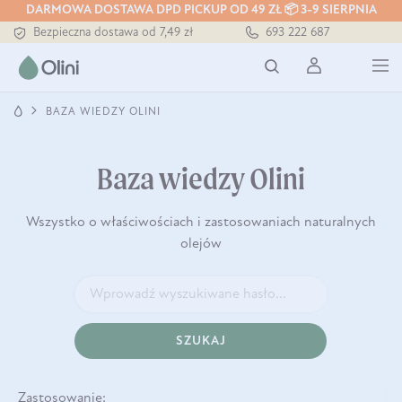
DARMOWA DOSTAWA DPD PICKUP OD 49 ZŁ 📦 3-9 SIERPNIA
Tłoczony zawsze na zimno
693 222 687
Bezpieczna dostawa od 7,49 zł
Darmowa dostawa od 199 zł
Tłoczony zawsze na zimno
BAZA WIEDZY OLINI
Baza wiedzy Olini
Wszystko o właściwościach i zastosowaniach naturalnych
olejów
SZUKAJ
Zastosowanie: