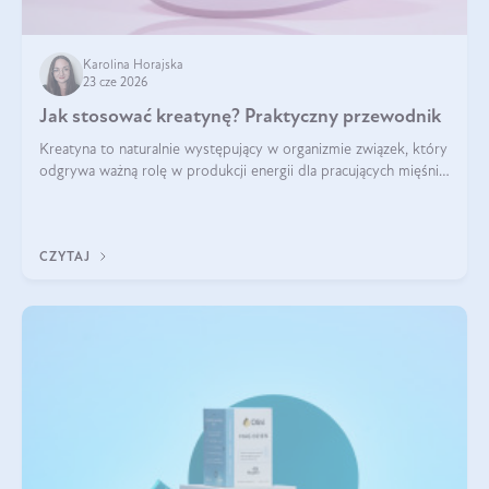
Karolina Horajska
23 cze 2026
Jak stosować kreatynę? Praktyczny przewodnik
Kreatyna to naturalnie występujący w organizmie związek, który
odgrywa ważną rolę w produkcji energii dla pracujących mięśni.
Choć przez lata kojarzono ją głównie ze sportami siłowymi, dziś
jest jednym z najlepiej przebadanych suplementów
stosowanych prze
CZYTAJ