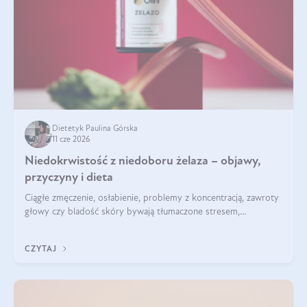
Dietetyk Paulina Górska
11 cze 2026
Niedokrwistość z niedoboru żelaza – objawy,
przyczyny i dieta
Ciągłe zmęczenie, osłabienie, problemy z koncentracją, zawroty
głowy czy bladość skóry bywają tłumaczone stresem,
przepracowaniem lub niedoborem snu. Tymczasem ich
przyczyną może być niedokrwistość z niedoboru żelaza.
CZYTAJ