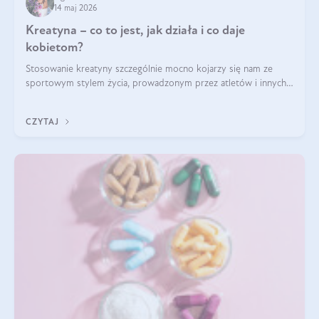
14 maj 2026
Kreatyna – co to jest, jak działa i co daje
kobietom?
Stosowanie kreatyny szczególnie mocno kojarzy się nam ze
sportowym stylem życia, prowadzonym przez atletów i innych
miłośników aktywności fizycznej. Nie bez powodu: faktycznie,
ten naturalny metabolit aminokwasów poprawia wydolność i
CZYTAJ
zwiększa masę