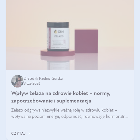
Dietetyk Paulina Górska
9 cze 2026
Wpływ żelaza na zdrowie kobiet – normy,
zapotrzebowanie i suplementacja
Żelazo odgrywa niezwykle ważną rolę w zdrowiu kobiet –
wpływa na poziom energii, odporność, równowagę hormonalną
i prawidłowy przebieg cyklu miesiączkowego oraz ciąży. Jego
niedobór może prowadzić m.in. do zmęczenia, bólów i
CZYTAJ
zawrotów głowy czy problemów z