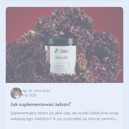
mgr inż. Anna Sobol
9 lip 2026
Jak suplementować żelazo?
Suplementujesz żelazo już jakiś czas, ale wyniki badań krwi wciąż
wskazują jego niedobór? A czy przyjrzałaś się dobrze samemu
sposobowi suplementacji tego mikroelementu? Dowiedz się, jak