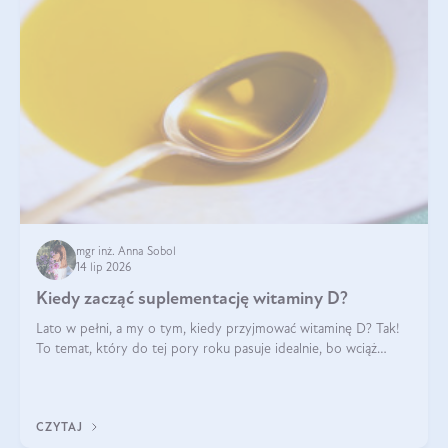
mgr inż. Anna Sobol
14 lip 2026
Kiedy zacząć suplementację witaminy D?
Lato w pełni, a my o tym, kiedy przyjmować witaminę D? Tak!
To temat, który do tej pory roku pasuje idealnie, bo wciąż
zdarza się, że suplementacja tej witaminy pozostawia
wątpliwości. Najczęstsze pytania dotyczą tego, ile trzeba być na
słońcu, aby witami
CZYTAJ