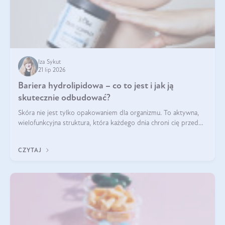
Iza Sykut
21 lip 2026
Bariera hydrolipidowa – co to jest i jak ją
skutecznie odbudować?
Skóra nie jest tylko opakowaniem dla organizmu. To aktywna,
wielofunkcyjna struktura, która każdego dnia chroni cię przed
utratą wody, wahaniami temperatury i czynnikami
środowiskowymi. Jednym z jej kluczowych elementów jest
CZYTAJ
bariera hydrolipidowa.