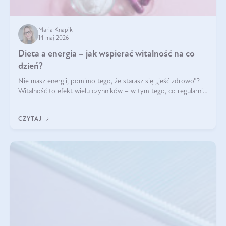
Maria Knapik
14 maj 2026
Dieta a energia – jak wspierać witalność na co
dzień?
Nie masz energii, pomimo tego, że starasz się „jeść zdrowo”?
Witalność to efekt wielu czynników – w tym tego, co regularnie
ląduje na talerzu. Zapotrzebowanie na składniki odżywcze różni
się w zależności od osoby
CZYTAJ