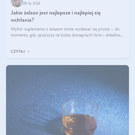
28 lip 2026
Jakie żelazo jest najlepsze i najlepiej się
wchłania?
Wybór suplementu z żelazem może wydawać się prosty – do
momentu, gdy spojrzysz na liczbę dostępnych form i składów.
Lepszy będzie bisglicynian, czy siarczan? Co wpływa na
wchłanianie żelaza i jakie dodatkowe składniki powinien
CZYTAJ
zawierać suplement?