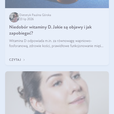
Dietetyk Paulina Górska
23 lip 2026
Niedobór witaminy D. Jakie są objawy i jak
zapobiegać?
Witamina D odpowiada m.in. za równowagę wapniowo-
fosforanową, zdrowie kości, prawidłowe funkcjonowanie mięśni
i wspieranie odporności. Mimo że organizm może ją wytwarzać
pod wpływem słońca, niedobór witaminy D pozostaje częstym
CZYTAJ
problemem.