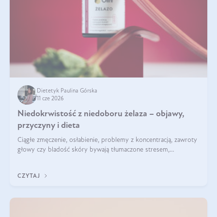
Dietetyk Paulina Górska
11 cze 2026
Niedokrwistość z niedoboru żelaza – objawy,
przyczyny i dieta
Ciągłe zmęczenie, osłabienie, problemy z koncentracją, zawroty
głowy czy bladość skóry bywają tłumaczone stresem,
przepracowaniem lub niedoborem snu. Tymczasem ich
przyczyną może być niedokrwistość z niedoboru żelaza.
CZYTAJ