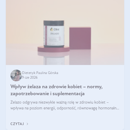
Dietetyk Paulina Górska
9 cze 2026
Wpływ żelaza na zdrowie kobiet – normy,
zapotrzebowanie i suplementacja
Żelazo odgrywa niezwykle ważną rolę w zdrowiu kobiet –
wpływa na poziom energii, odporność, równowagę hormonalną
i prawidłowy przebieg cyklu miesiączkowego oraz ciąży. Jego
niedobór może prowadzić m.in. do zmęczenia, bólów i
CZYTAJ
zawrotów głowy czy problemów z