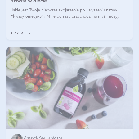
źródła w diecie
Jakie jest Twoje pierwsze skojarzenie po usłyszeniu nazwy
“kwasy omega-3”? Mnie od razu przychodzi na myśl mózg,
wsparcie układu nerwowego i zdrowie skóry. W tym artykule
skupimy się głównie na dwóch kwasach z tej rodziny: DHA oraz
CZYTAJ
EPA.
Dietetyk Paulina Górska