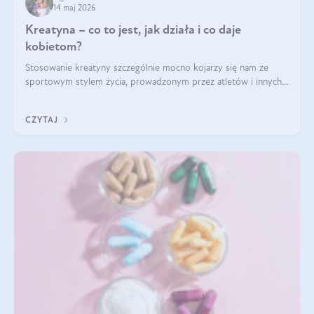
14 maj 2026
Kreatyna – co to jest, jak działa i co daje
kobietom?
Stosowanie kreatyny szczególnie mocno kojarzy się nam ze
sportowym stylem życia, prowadzonym przez atletów i innych
miłośników aktywności fizycznej. Nie bez powodu: faktycznie,
ten naturalny metabolit aminokwasów poprawia wydolność i
CZYTAJ
zwiększa masę