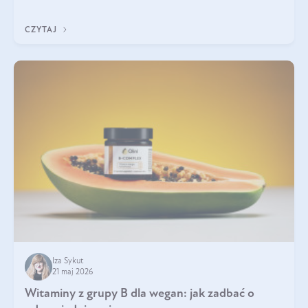
która sprawdza się najlepiej w praktyce. W tym artykule
przyglądamy się temu, jaka forma kreatyny jest najlepsza.
CZYTAJ
Iza Sykut
21 maj 2026
Witaminy z grupy B dla wegan: jak zadbać o