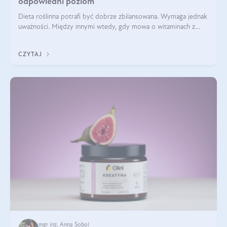
odpowiedni poziom
Dieta roślinna potrafi być dobrze zbilansowana. Wymaga jednak
uważności. Między innymi wtedy, gdy mowa o witaminach z
grupy B. Te składniki nie działają w pojedynkę. Tworzą system
naczyń połączonych.
CZYTAJ
mgr inż. Anna Sobol