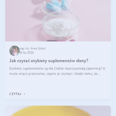
mgr inż. Anna Sobol
16 lip 2026
Jak czytać etykiety suplementów diety?
Etykiety suplementów są dla Ciebie niezrozumiałą tajemnicą? A
może wręcz przeciwnie, często je czytasz i dzięki temu, że
doskonale rozumiesz co jest na nich napisane, dokonujesz
najlepszych dla siebie decyzji zakupowych?
CZYTAJ