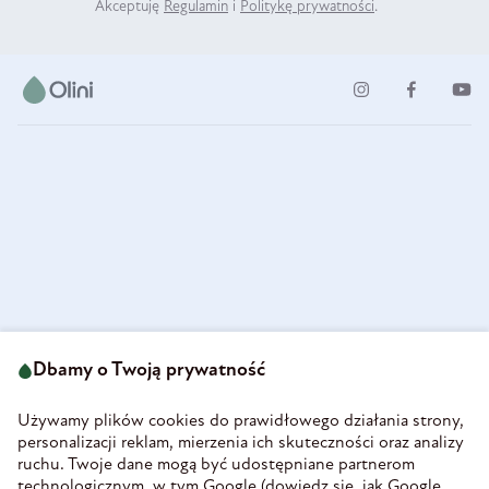
Akceptuję
Regulamin
i
Politykę prywatności
.
ul. Strzegomska 49
693 222 687
58-160 Świebodzice
Dbamy o Twoją prywatność
sklep@olini.pl
Polska
NIP 8860027066
Używamy plików cookies do prawidłowego działania strony,
REGON 890213034
personalizacji reklam, mierzenia ich skuteczności oraz analizy
ruchu. Twoje dane mogą być udostępniane partnerom
INFORMACJE
technologicznym, w tym Google (
dowiedz się, jak Google