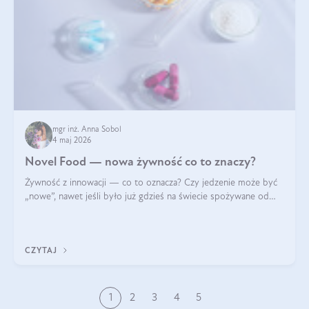
mgr inż. Anna Sobol
4 maj 2026
Novel Food — nowa żywność co to znaczy?
Żywność z innowacji — co to oznacza? Czy jedzenie może być
„nowe”, nawet jeśli było już gdzieś na świecie spożywane od
wieków? Czy w składnikach spożywczych mogą być obecne
jakieś nanomateriały? Dowiesz się tego z niniejszego artykułu:
poznasz definicję n
CZYTAJ
1
2
3
4
5