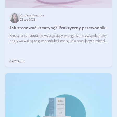
Karolina Horajska
23 cze 2026
Jak stosować kreatynę? Praktyczny przewodnik
Kreatyna to naturalnie występujący w organizmie związek, który
odgrywa ważną rolę w produkcji energii dla pracujących mięśni.
Choć przez lata kojarzono ją głównie ze sportami siłowymi, dziś
jest jednym z najlepiej przebadanych suplementów
stosowanych prze
CZYTAJ