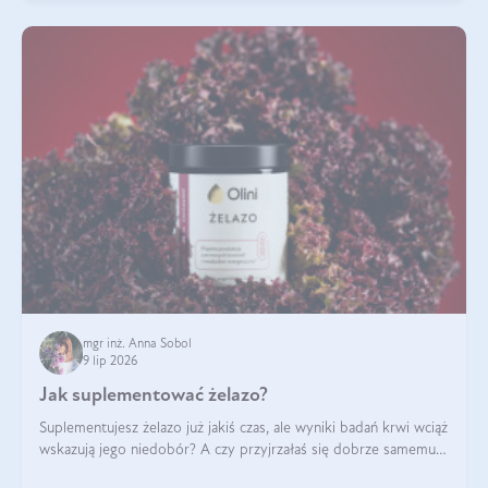
mgr inż. Anna Sobol
9 lip 2026
Jak suplementować żelazo?
Suplementujesz żelazo już jakiś czas, ale wyniki badań krwi wciąż
wskazują jego niedobór? A czy przyjrzałaś się dobrze samemu
sposobowi suplementacji tego mikroelementu? Dowiedz się, jak