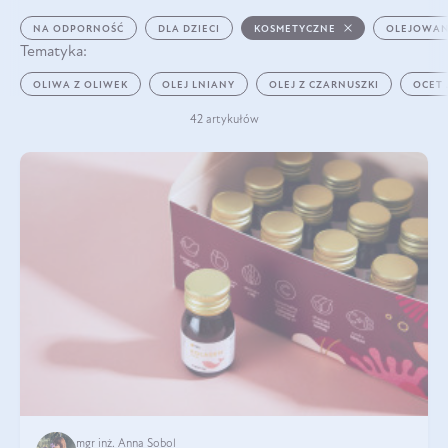
NA ODPORNOŚĆ
DLA DZIECI
KOSMETYCZNE
OLEJOWAN
Tematyka:
OLIWA Z OLIWEK
OLEJ LNIANY
OLEJ Z CZARNUSZKI
OCET
42 artykułów
mgr inż. Anna Sobol