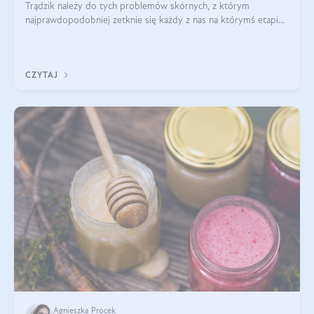
Trądzik należy do tych problemów skórnych, z którym
najprawdopodobniej zetknie się każdy z nas na którymś etapie
swojego życia. Jest to także stan przewlekły, ze skłonnością do
nawrotów, o złożonym
CZYTAJ
Agnieszka Procek