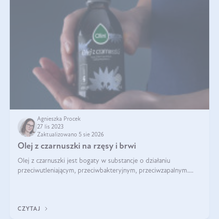
Agnieszka Procek
27 lis 2023
Zaktualizowano 5 sie 2026
Olej z czarnuszki na rzęsy i brwi
Olej z czarnuszki jest bogaty w substancje o działaniu
przeciwutleniającym, przeciwbakteryjnym, przeciwzapalnym.
Kwasy tłuszczowe pełnią także rolę pielęgnacyjną i odżywczą.
Nic więc dziwnego, że był
CZYTAJ