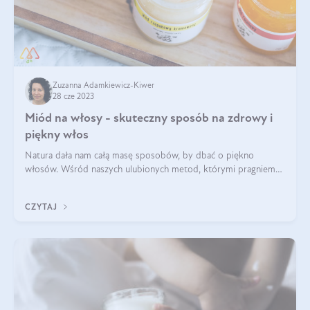
Zuzanna Adamkiewicz-Kiwer
28 cze 2023
Miód na włosy - skuteczny sposób na zdrowy i
piękny włos
Natura dała nam całą masę sposobów, by dbać o piękno
włosów. Wśród naszych ulubionych metod, którymi pragniemy
się z Wami dzisiaj podzielić, jest miodowanie włosów. Miód na
włosy to kosmetyk, który
CZYTAJ