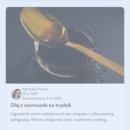
Agnieszka Procek
22 lis 2023
Zaktualizowano 5 sie 2026
Olej z czarnuszki na trądzik
Łagodzenie zmian trądzikowych jest związane z odpowiednią
pielęgnacją. Wbrew obiegowej opinii, nadmierny peeling,
oczyszczanie agresywnymi środkami myjącymi, przesuszanie