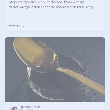
Atopowe zapalenie skóry to choroba, która wymaga
długotrwałego leczenia i dobrze dobranej pielęgnacji skóry.
Głównym objawem AZS jest przesuszona skóra, która jest
wynikiem nadmiernego odparowywania
CZYTAJ
Agnieszka Procek