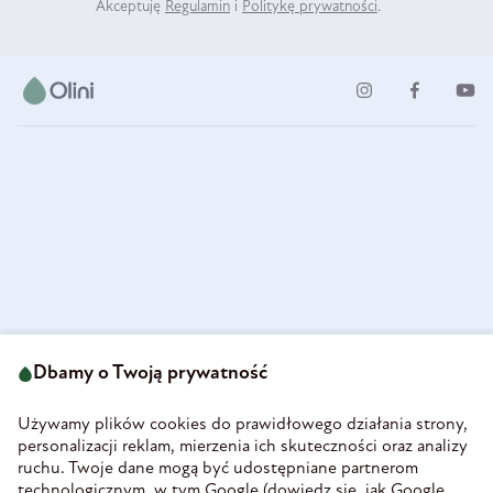
Akceptuję
Regulamin
i
Politykę prywatności
.
ul. Strzegomska 49
693 222 687
58-160 Świebodzice
Dbamy o Twoją prywatność
sklep@olini.pl
Polska
NIP 8860027066
Używamy plików cookies do prawidłowego działania strony,
REGON 890213034
personalizacji reklam, mierzenia ich skuteczności oraz analizy
ruchu. Twoje dane mogą być udostępniane partnerom
INFORMACJE
technologicznym, w tym Google (
dowiedz się, jak Google