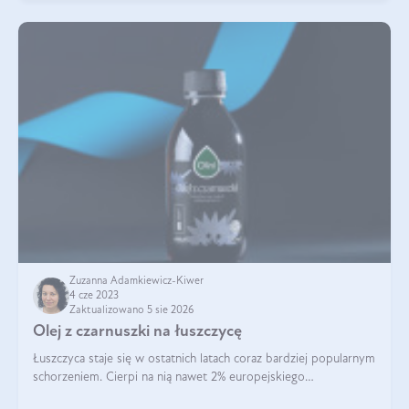
Zuzanna Adamkiewicz-Kiwer
4 cze 2023
Zaktualizowano 5 sie 2026
Olej z czarnuszki na łuszczycę
Łuszczyca staje się w ostatnich latach coraz bardziej popularnym
schorzeniem. Cierpi na nią nawet 2% europejskiego
społeczeństwa. To znacznie więcej niż choroba skóry.