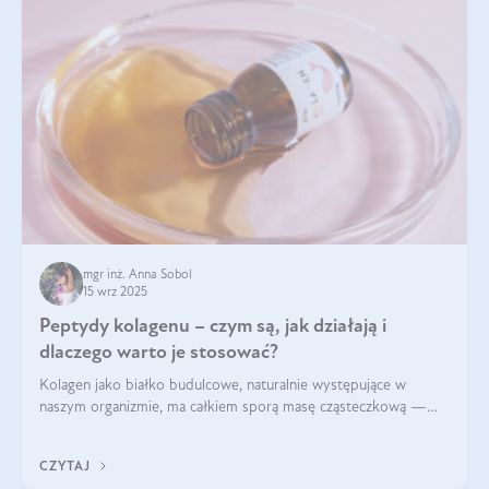
mgr inż. Anna Sobol
15 wrz 2025
Peptydy kolagenu – czym są, jak działają i
dlaczego warto je stosować?
Kolagen jako białko budulcowe, naturalnie występujące w
naszym organizmie, ma całkiem sporą masę cząsteczkową —
nawet do 300 kDa. Jeśli chcielibyśmy suplementować go w tej
formie, byłby trudno strawialny. Aby był lepiej przyswajalny i
CZYTAJ
bardziej biodostępny