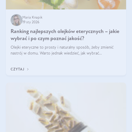
Maria Knapik
19 sty 2026
Ranking najlepszych olejków eterycznych – jakie
wybrać i po czym poznać jakość?
Olejki eteryczne to prosty i naturalny sposób, żeby zmienić
nastrój w domu. Warto jednak wiedzieć, jak wybrać
odpowiednie produkty. Po czym poznać, że są one dobrej
jakości? Jakie olejki eteryczne są najlepsze? Poznaj najważniejsze
CZYTAJ
kryteria wyboru!