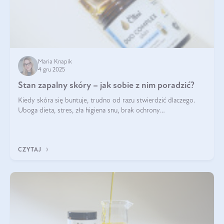
Maria Knapik
4 gru 2025
Stan zapalny skóry – jak sobie z nim poradzić?
Kiedy skóra się buntuje, trudno od razu stwierdzić dlaczego.
Uboga dieta, stres, zła higiena snu, brak ochrony
przeciwsłonecznej – powodów nasilenia stanów zapalnych może
być wiele. Jak poradzić sobie z ich przyczynami i skutkami?
CZYTAJ