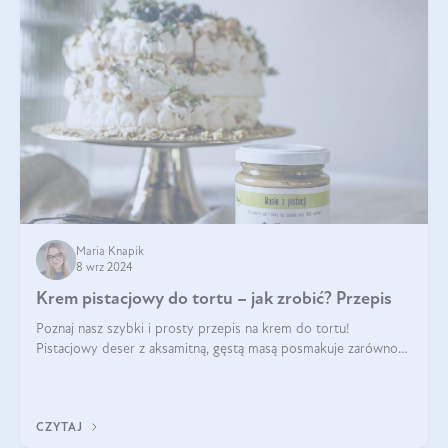
Maria Knapik
8 wrz 2024
Krem pistacjowy do tortu – jak zrobić? Przepis
Poznaj nasz szybki i prosty przepis na krem do tortu!
Pistacjowy deser z aksamitną, gęstą masą posmakuje zarówno
domownikom, jak i gościom. Dzięki niemu każdy kawałek ciasta
będzie prawdziwą ucztą dla
CZYTAJ