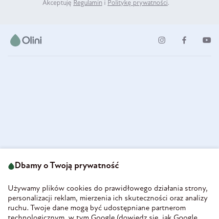
Akceptuję
Regulamin
i
Politykę prywatności
.
ul. Strzegomska 49
693 222 687
58-160 Świebodzice
Dbamy o Twoją prywatność
sklep@olini.pl
Polska
NIP 8860027066
Używamy plików cookies do prawidłowego działania strony,
REGON 890213034
personalizacji reklam, mierzenia ich skuteczności oraz analizy
ruchu. Twoje dane mogą być udostępniane partnerom
INFORMACJE
technologicznym, w tym Google (
dowiedz się, jak Google