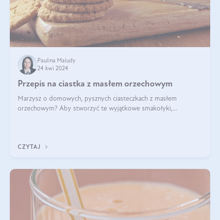
Paulina Maludy
24 kwi 2024
Przepis na ciastka z masłem orzechowym
Marzysz o domowych, pysznych ciasteczkach z masłem
orzechowym? Aby stworzyć te wyjątkowe smakołyki,
potrzebujesz kilku prostych składników takich jak masło
orzechowe, jajko, kawałki orzechów, mąka psz
CZYTAJ