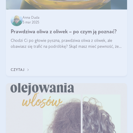
Anna Duda
5 mar 2025
Prawdziwa oliwa z oliwek – po czym ją poznać?
Chodzi Ci po głowie pyszna, prawdziwa oliwa z oliwek, ale
obawiasz się trafić na podróbkę? Skąd masz mieć pewność, że
produkt, który kupujesz, powstał z owoców z oliwnych gajów?
A do tego jest śwież
CZYTAJ