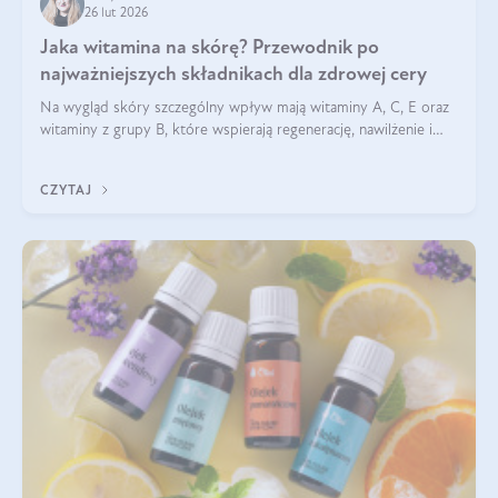
26 lut 2026
Jaka witamina na skórę? Przewodnik po
najważniejszych składnikach dla zdrowej cery
Na wygląd skóry szczególny wpływ mają witaminy A, C, E oraz
witaminy z grupy B, które wspierają regenerację, nawilżenie i
ochronę przed stresem oksydacyjnym. Odpowiednia podaż
tych witamin wspiera elastyczność skóry i jej naturalny blask.
CZYTAJ