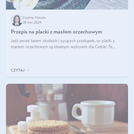
Paulina Maludy
28 kwi 2024
Przepis na placki z masłem orzechowym
Jeśli jesteś fanem słodkich i sycących przekąsek, to placki z
masłem orzechowym są idealnym wyborem dla Ciebie! Te
pyszne placuszki, idealne na śniadanie lub podwieczorek z
pewnością dostarczą Ci ener
CZYTAJ