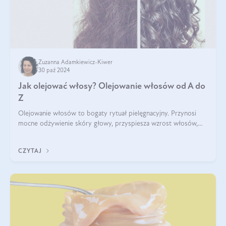
Zuzanna Adamkiewicz-Kiwer
30 paź 2024
Jak olejować włosy? Olejowanie włosów od A do
Z
Olejowanie włosów to bogaty rytuał pielęgnacyjny. Przynosi
mocne odżywienie skóry głowy, przyspiesza wzrost włosów,
wspiera przy walce z łupieżem i ŁZS, zamyka nawilżenie we
wnętrzu włosa. Brzmi ekskl
CZYTAJ