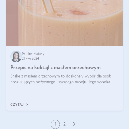
Paulina Maludy
21 kwi 2024
Przepis na koktajl z masłem orzechowym
Shake z masłem orzechowym to doskonały wybór dla osób
poszukujących pożywnego i sycącego napoju. Jego wysoka
zawartość białka sprawia, że jest idealnym uzupełnieniem diety,
szczególnie dla osób aktywn
CZYTAJ
1
2
3