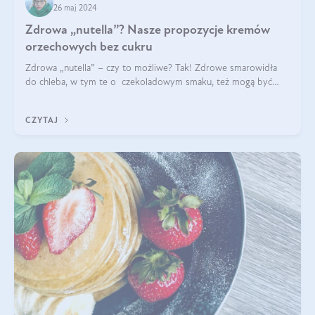
26 maj 2024
Zdrowa „nutella”? Nasze propozycje kremów
orzechowych bez cukru
Zdrowa „nutella” – czy to możliwe? Tak! Zdrowe smarowidła
do chleba, w tym te o czekoladowym smaku, też mogą być
pyszne. Przeczytaj nasz artykuł i dowiedz się więcej!
CZYTAJ