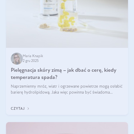
Maria Knapik
2 gru 2025
Pielęgnacja skóry zimą – jak dbać o cerę, kiedy
temperatura spada?
Naprzemienny mróz, wiatr i ogrzewane powietrze mogą osłabić
barierę hydrolipidową. Jaka więc powinna być świadoma
pielęgnacja w okresie chłodnych miesięcy?
CZYTAJ