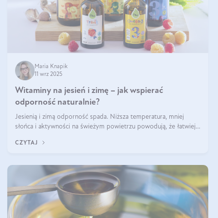
Maria Knapik
11 wrz 2025
Witaminy na jesień i zimę – jak wspierać
odporność naturalnie?
Jesienią i zimą odporność spada. Niższa temperatura, mniej
słońca i aktywności na świeżym powietrzu powodują, że łatwiej
się przeziębiamy. Dlatego szczególnie w tym okresie powinniśmy
CZYTAJ
wspierać układ immunologiczny. Co warto suplementować
jesienią i zimą?