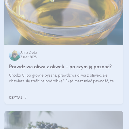
Anna Duda
5 mar 2025
Prawdziwa oliwa z oliwek – po czym ją poznać?
Chodzi Ci po głowie pyszna, prawdziwa oliwa z oliwek, ale
obawiasz się trafić na podróbkę? Skąd masz mieć pewność, że
produkt, który kupujesz, powstał z owoców z oliwnych gajów?
A do tego jest śwież
CZYTAJ