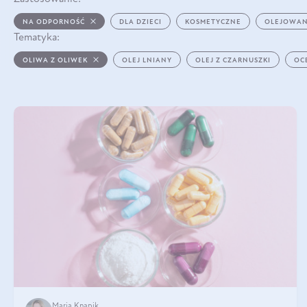
NA ODPORNOŚĆ
DLA DZIECI
KOSMETYCZNE
OLEJOWAN
Tematyka:
OLIWA Z OLIWEK
OLEJ LNIANY
OLEJ Z CZARNUSZKI
OC
Maria Knapik