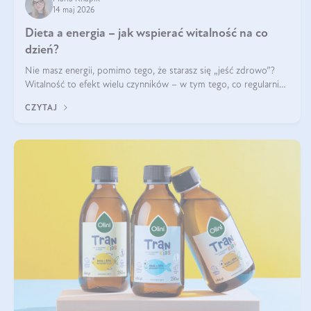
14 maj 2026
Dieta a energia – jak wspierać witalność na co
dzień?
Nie masz energii, pomimo tego, że starasz się „jeść zdrowo”?
Witalność to efekt wielu czynników – w tym tego, co regularnie
ląduje na talerzu. Zapotrzebowanie na składniki odżywcze różni
CZYTAJ
się w zależności od osoby