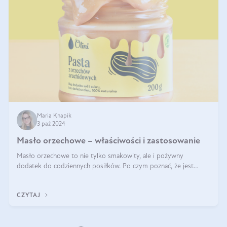
Maria Knapik
3 paź 2024
Masło orzechowe – właściwości i zastosowanie
Masło orzechowe to nie tylko smakowity, ale i pożywny
dodatek do codziennych posiłków. Po czym poznać, że jest
wysokiej jakości? Do jakich przepisów najlepiej je wykorzystać?
Czym różni się od pasty
CZYTAJ