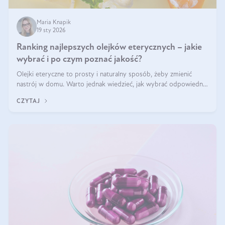
Maria Knapik
19 sty 2026
Ranking najlepszych olejków eterycznych – jakie
wybrać i po czym poznać jakość?
Olejki eteryczne to prosty i naturalny sposób, żeby zmienić
nastrój w domu. Warto jednak wiedzieć, jak wybrać odpowiednie
produkty. Po czym poznać, że są one dobrej jakości? Jakie olejki
CZYTAJ
eteryczne są najlepsze? Poznaj najważniejsze kryteria wyboru!