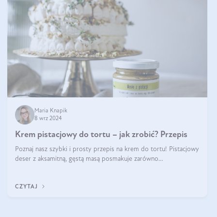
Maria Knapik
8 wrz 2024
Krem pistacjowy do tortu – jak zrobić? Przepis
Poznaj nasz szybki i prosty przepis na krem do tortu! Pistacjowy
deser z aksamitną, gęstą masą posmakuje zarówno
domownikom, jak i gościom. Dzięki niemu każdy kawałek ciasta
będzie prawdziwą ucztą dla
CZYTAJ