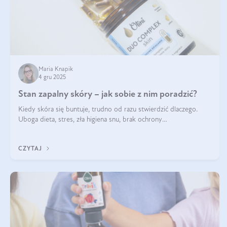
Maria Knapik
4 gru 2025
Stan zapalny skóry – jak sobie z nim poradzić?
Kiedy skóra się buntuje, trudno od razu stwierdzić dlaczego.
Uboga dieta, stres, zła higiena snu, brak ochrony
przeciwsłonecznej – powodów nasilenia stanów zapalnych może
być wiele. Jak poradzić sobie z ich przyczynami i skutkami?
CZYTAJ