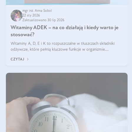
mgr inż. Anna Sobol
22 sty 2026
Zaktualizowano 30 lip 2026
Witaminy ADEK – na co działają i kiedy warto je
stosować?
Witaminy A, D, E i K to rozpuszczalne w tłuszczach składniki
odżywcze, które pełnią kluczowe funkcje w organizmie.
Wspierają zdrowie skóry i wzroku, odporność, prawidłową
CZYTAJ
krzepliwość krwi oraz mineralizację kości.