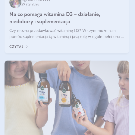
29 sty 2026
Na co pomaga witamina D3 – działanie,
niedobory i suplementacja
Czy można przedawkować witaminę D3? W czym może nam
pomóc suplementacja tą witaminą i jaką rolę w ogóle pełni ona w
naszym ciele? Powszechnie wiadomo, że jej przyjmowanie
CZYTAJ
zalecane jest jesienią i zimą, ale czy wiesz, dlaczego warto to
robić?