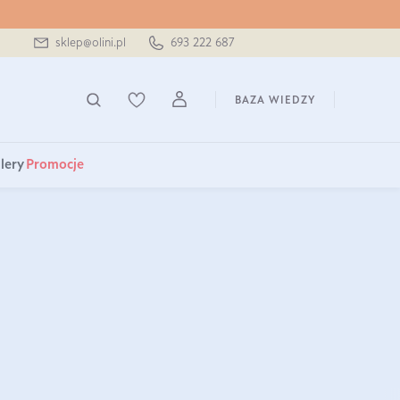
sklep@olini.pl
693 222 687
BAZA WIEDZY
lery
Promocje