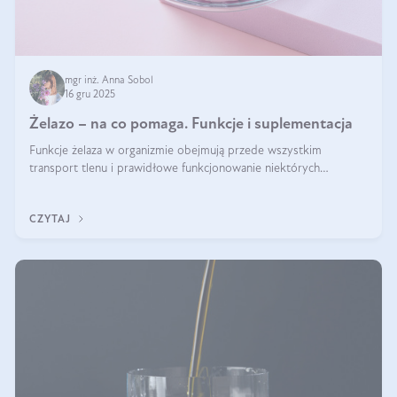
mgr inż. Anna Sobol
16 gru 2025
Żelazo – na co pomaga. Funkcje i suplementacja
Funkcje żelaza w organizmie obejmują przede wszystkim
transport tlenu i prawidłowe funkcjonowanie niektórych
enzymów. Żelazo odpowiada też za działanie układu
immunologicznego i nerwowego, szczególnie na wczesnym
CZYTAJ
etapie życia.