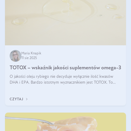
Maria Knapik
11 sie 2025
TOTOX – wskaźnik jakości suplementów omega-3
O jakości oleju rybiego nie decyduje wyłącznie ilość kwasów
DHA i EPA. Bardzo istotnym wyznacznikiem jest TOTOX. To
wskaźnik, który pokazuje skuteczność, świeżość oraz
bezpieczeństwo suplementu?
CZYTAJ