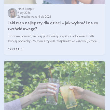
Maria Knapik
9 sty 2026
Zaktualizowano 4 sie 2026
Jaki tran najlepszy dla dzieci – jak wybrać i na co
zwrócić uwagę?
Po czym poznać, że olej jest świeży, czysty i odpowiedni dla
Twojej pociechy? W tym artykule znajdziesz wskazówki, które
pomogą wybrać najlepszy tran dla dzieci.
CZYTAJ