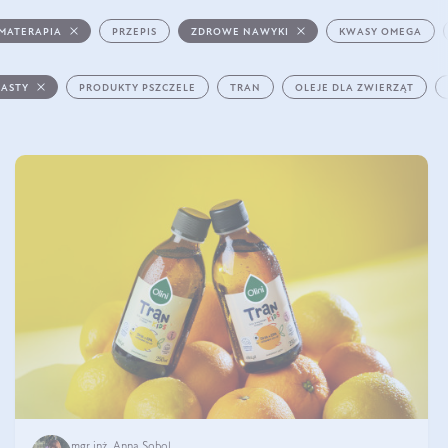
MATERAPIA
PRZEPIS
ZDROWE NAWYKI
KWASY OMEGA
PASTY
PRODUKTY PSZCZELE
TRAN
OLEJE DLA ZWIERZĄT
mgr inż. Anna Sobol