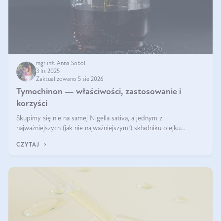
mgr inż. Anna Sobol
3 lis 2025
Zaktualizowano 5 sie 2026
Tymochinon — właściwości, zastosowanie i
korzyści
Skupimy się nie na samej Nigella sativa, a jednym z
najważniejszych (jak nie najważniejszym!) składniku olejku
eterycznego z czarnuszki: tymochinonie.
CZYTAJ