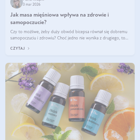
3 mar 2026
Jak masa mięśniowa wpływa na zdrowie i
samopoczucie?
Czy to możliwe, żeby duży obwód bicepsa równał się dobremu
samopoczuciu i zdrowiu? Choć jedno nie wynika z drugiego, to
jest między nimi powiązanie – masa mięśniowa może znacznie
CZYTAJ
poprawić jakość życia. W jaki sposób? W tym wpisie wszystko
wyjaśnimy.