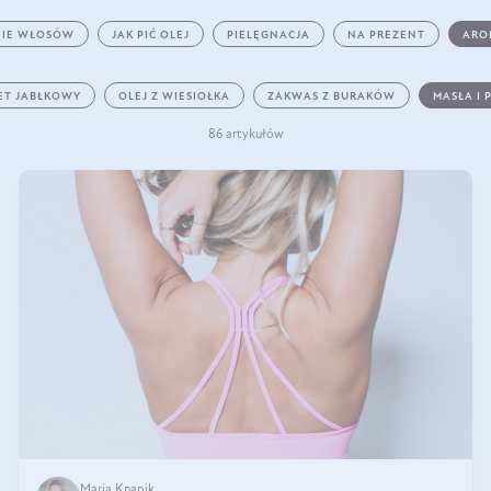
IE WŁOSÓW
JAK PIĆ OLEJ
PIELĘGNACJA
NA PREZENT
ARO
ET JABŁKOWY
OLEJ Z WIESIOŁKA
ZAKWAS Z BURAKÓW
MASŁA I 
86 artykułów
Maria Knapik