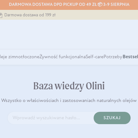
DARMOWA DOSTAWA DPD PICKUP OD 49 ZŁ 📦 3-9 SIERPNIA
Darmowa dostawa od 199 zł
leje zimnotłoczone
Żywność funkcjonalna
Self-care
Potrzeby
Bestsel
Baza wiedzy Olini
Wszystko o właściwościach i zastosowaniach naturalnych olejów
SZUKAJ