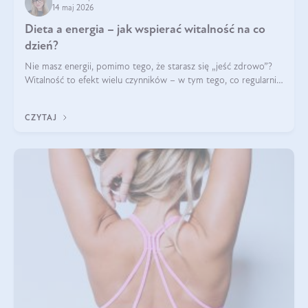
14 maj 2026
Dieta a energia – jak wspierać witalność na co
dzień?
Nie masz energii, pomimo tego, że starasz się „jeść zdrowo”?
Witalność to efekt wielu czynników – w tym tego, co regularnie
ląduje na talerzu. Zapotrzebowanie na składniki odżywcze różni
się w zależności od osoby
CZYTAJ