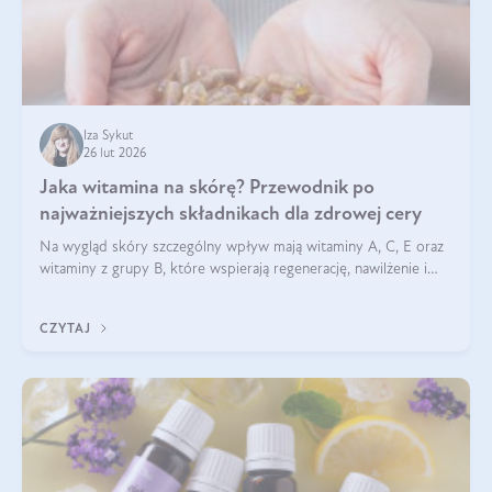
Iza Sykut
26 lut 2026
Jaka witamina na skórę? Przewodnik po
najważniejszych składnikach dla zdrowej cery
Na wygląd skóry szczególny wpływ mają witaminy A, C, E oraz
witaminy z grupy B, które wspierają regenerację, nawilżenie i
ochronę przed stresem oksydacyjnym. Odpowiednia podaż
tych witamin wspiera elastyczność skóry i jej naturalny blask.
CZYTAJ