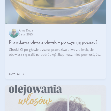
Anna Duda
5 mar 2025
Prawdziwa oliwa z oliwek – po czym ją poznać?
Chodzi Ci po głowie pyszna, prawdziwa oliwa z oliwek, ale
obawiasz się trafić na podróbkę? Skąd masz mieć pewność, że
produkt, który kupujesz, powstał z owoców z oliwnych gajów?
A do tego jest śwież
CZYTAJ