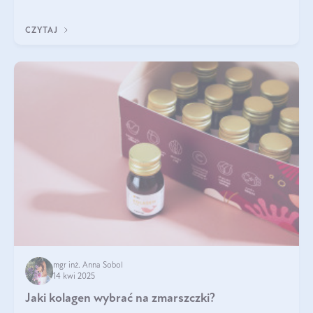
nawet do 300 kDa. Jeśli chcielibyśmy suplementować go w tej
formie, byłby trudno strawialny. Aby był lepiej przyswajalny i
CZYTAJ
bardziej biodostępny
mgr inż. Anna Sobol
14 kwi 2025
Jaki kolagen wybrać na zmarszczki?