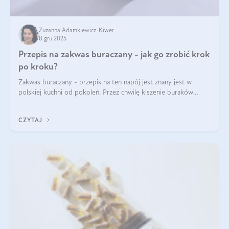
Zuzanna Adamkiewicz-Kiwer
8 gru 2025
Przepis na zakwas buraczany - jak go zrobić krok
po kroku?
Zakwas buraczany - przepis na ten napój jest znany jest w
polskiej kuchni od pokoleń. Przez chwilę kiszenie buraków
czerwonych zostało zapomniane, by w ostatnim czasie powrócić
na fali popularności na
CZYTAJ