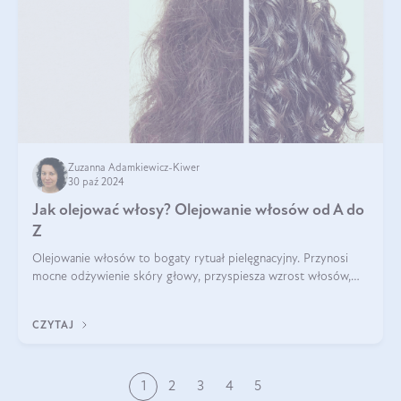
Zuzanna Adamkiewicz-Kiwer
30 paź 2024
Jak olejować włosy? Olejowanie włosów od A do
Z
Olejowanie włosów to bogaty rytuał pielęgnacyjny. Przynosi
mocne odżywienie skóry głowy, przyspiesza wzrost włosów,
wspiera przy walce z łupieżem i ŁZS, zamyka nawilżenie we
wnętrzu włosa. Brzmi ekskl
CZYTAJ
1
2
3
4
5