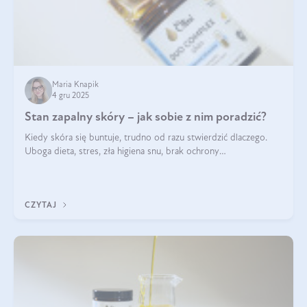
Maria Knapik
4 gru 2025
Stan zapalny skóry – jak sobie z nim poradzić?
Kiedy skóra się buntuje, trudno od razu stwierdzić dlaczego.
Uboga dieta, stres, zła higiena snu, brak ochrony
przeciwsłonecznej – powodów nasilenia stanów zapalnych może
być wiele. Jak poradzić sobie z ich przyczynami i skutkami?
CZYTAJ