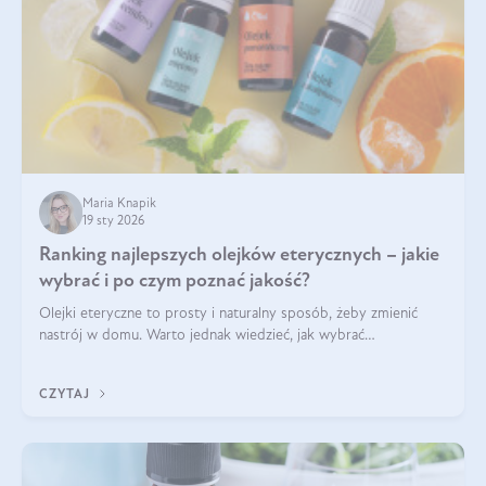
Maria Knapik
19 sty 2026
Ranking najlepszych olejków eterycznych – jakie
wybrać i po czym poznać jakość?
Olejki eteryczne to prosty i naturalny sposób, żeby zmienić
nastrój w domu. Warto jednak wiedzieć, jak wybrać
odpowiednie produkty. Po czym poznać, że są one dobrej
jakości? Jakie olejki eteryczne są najlepsze? Poznaj najważniejsze
CZYTAJ
kryteria wyboru!