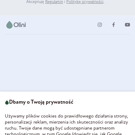
Akceptuję
Regulamin
i
Politykę prywatności
.
ul. Strzegomska 49
693 222 687
58-160 Świebodzice
Dbamy o Twoją prywatność
sklep@olini.pl
Polska
NIP 8860027066
Używamy plików cookies do prawidłowego działania strony,
REGON 890213034
personalizacji reklam, mierzenia ich skuteczności oraz analizy
ruchu. Twoje dane mogą być udostępniane partnerom
INFORMACJE
technologicznym, w tym Google (
dowiedz się, jak Google