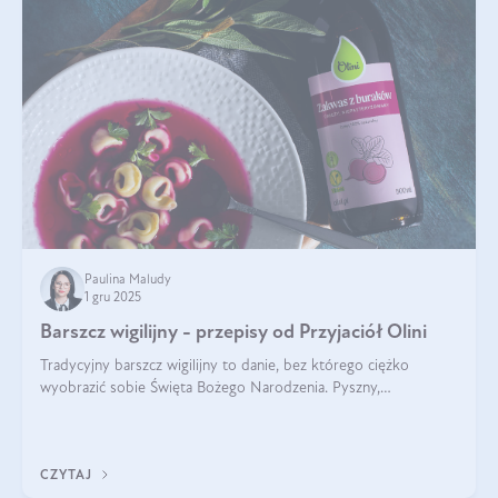
Paulina Maludy
1 gru 2025
Barszcz wigilijny - przepisy od Przyjaciół Olini
Tradycyjny barszcz wigilijny to danie, bez którego ciężko
wyobrazić sobie Święta Bożego Narodzenia. Pyszny,
aromatyczny, esencjonalny, pachnący grzybami, o pięknym
klarownym kolorze. W czym tkwi tajem
CZYTAJ