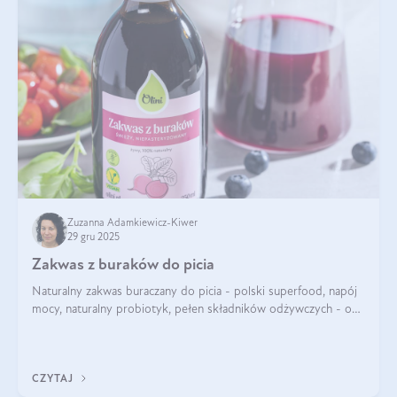
Zuzanna Adamkiewicz-Kiwer
29 gru 2025
Zakwas z buraków do picia
Naturalny zakwas buraczany do picia - polski superfood, napój
mocy, naturalny probiotyk, pełen składników odżywczych - o
zakwasie z buraka mówi się w samych superlatywach. Niektórzy
z Was usłyszeli o
CZYTAJ