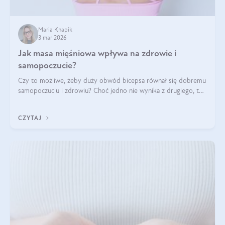
Maria Knapik
3 mar 2026
Jak masa mięśniowa wpływa na zdrowie i
samopoczucie?
Czy to możliwe, żeby duży obwód bicepsa równał się dobremu
samopoczuciu i zdrowiu? Choć jedno nie wynika z drugiego, to
jest między nimi powiązanie – masa mięśniowa może znacznie
poprawić jakość życia. W jaki sposób? W tym wpisie wszystko
CZYTAJ
wyjaśnimy.