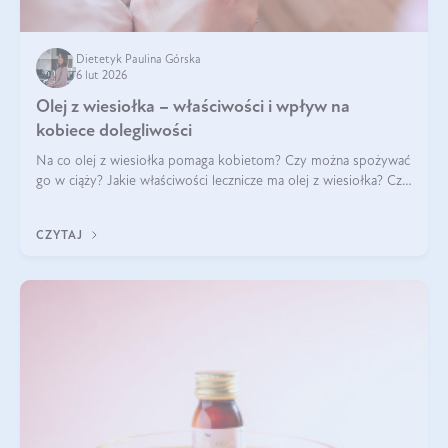
Dietetyk Paulina Górska
6 lut 2026
Olej z wiesiołka – właściwości i wpływ na
kobiece dolegliwości
Na co olej z wiesiołka pomaga kobietom? Czy można spożywać
go w ciąży? Jakie właściwości lecznicze ma olej z wiesiołka? Czy
jego skuteczność potwierdzają badania? Ile trzeba czekać na
efekty? Jaka jes
CZYTAJ