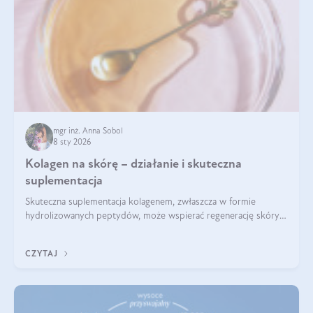
mgr inż. Anna Sobol
8 sty 2026
Kolagen na skórę – działanie i skuteczna
suplementacja
Skuteczna suplementacja kolagenem, zwłaszcza w formie
hydrolizowanych peptydów, może wspierać regenerację skóry i
poprawiać jej wygląd, jeśli jest połączona z odpowiednią dietą i
regularnością stosowania.
CZYTAJ