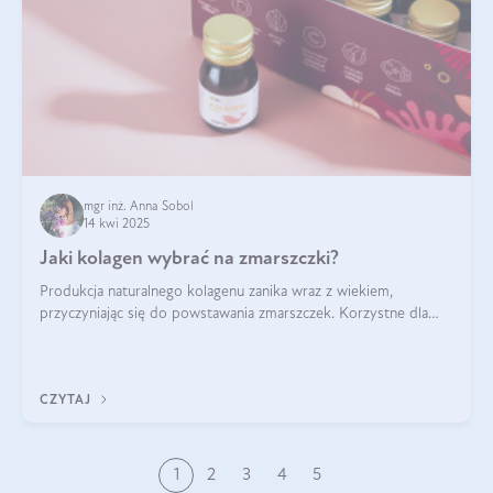
mgr inż. Anna Sobol
14 kwi 2025
Jaki kolagen wybrać na zmarszczki?
Produkcja naturalnego kolagenu zanika wraz z wiekiem,
przyczyniając się do powstawania zmarszczek. Korzystne dla
skóry efekty stosowania kolagenu w formie preparatów
doustnych potwierdzone zostały przez badania naukowe.
CZYTAJ
1
2
3
4
5