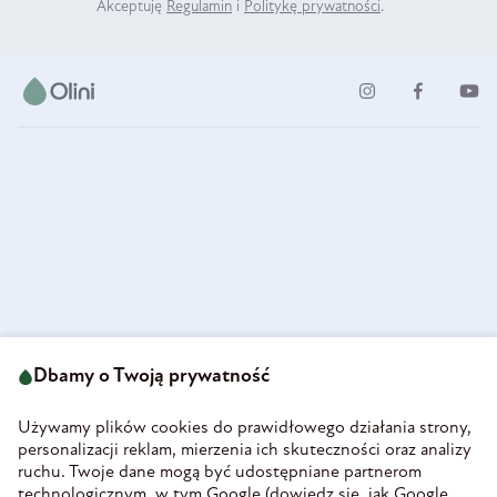
Akceptuję
Regulamin
i
Politykę prywatności
.
ul. Strzegomska 49
693 222 687
58-160 Świebodzice
Dbamy o Twoją prywatność
sklep@olini.pl
Polska
NIP 8860027066
Używamy plików cookies do prawidłowego działania strony,
REGON 890213034
personalizacji reklam, mierzenia ich skuteczności oraz analizy
ruchu. Twoje dane mogą być udostępniane partnerom
INFORMACJE
technologicznym, w tym Google (
dowiedz się, jak Google