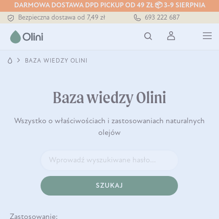
DARMOWA DOSTAWA DPD PICKUP OD 49 ZŁ 📦 3-9 SIERPNIA
Bezpieczna dostawa od 7,49 zł
693 222 687
Darmowa dostawa od 199 zł
Tłoczony zawsze na zimno
BAZA WIEDZY OLINI
Baza wiedzy Olini
Wszystko o właściwościach i zastosowaniach naturalnych
olejów
SZUKAJ
Zastosowanie: