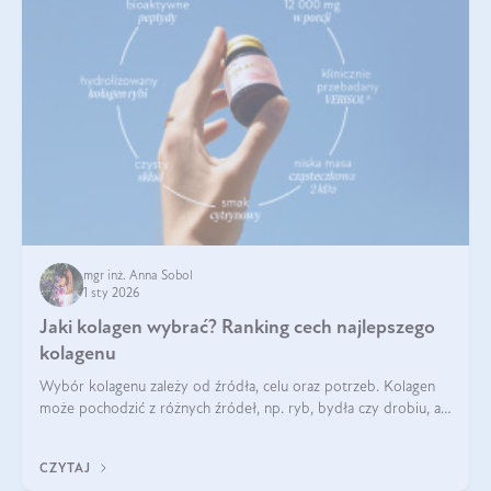
mgr inż. Anna Sobol
1 sty 2026
Jaki kolagen wybrać? Ranking cech najlepszego
kolagenu
Wybór kolagenu zależy od źródła, celu oraz potrzeb. Kolagen
może pochodzić z różnych źródeł, np. ryb, bydła czy drobiu, a
każdy typ ma swoje unikatowe właściwości. Dla skóry najlepiej
sprawdza się kolagen rybi, a dla wspierania stawów — kolagen
CZYTAJ
bydlęcy.