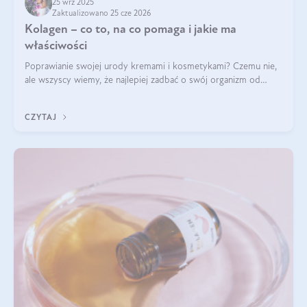
25 wrz 2025
Zaktualizowano 25 cze 2026
Kolagen – co to, na co pomaga i jakie ma
właściwości
Poprawianie swojej urody kremami i kosmetykami? Czemu nie,
ale wszyscy wiemy, że najlepiej zadbać o swój organizm od
wewnątrz — to solidna podstawa do tego, by nasz wygląd
zewnętrzny prezentował się zdrowo i atrakcyjnie. Stosowanie
CZYTAJ
wysokiej jakości suplem