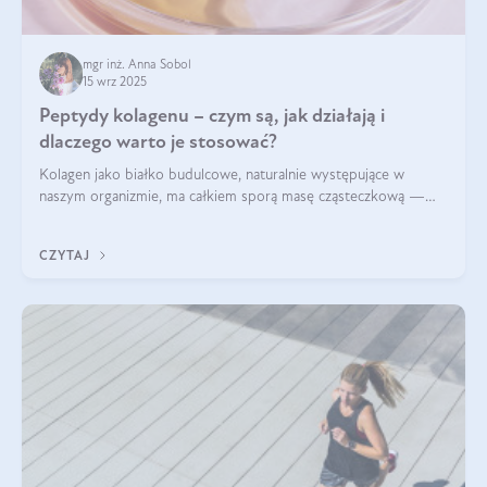
mgr inż. Anna Sobol
15 wrz 2025
Peptydy kolagenu – czym są, jak działają i
dlaczego warto je stosować?
Kolagen jako białko budulcowe, naturalnie występujące w
naszym organizmie, ma całkiem sporą masę cząsteczkową —
nawet do 300 kDa. Jeśli chcielibyśmy suplementować go w tej
formie, byłby trudno strawialny. Aby był lepiej przyswajalny i
CZYTAJ
bardziej biodostępny