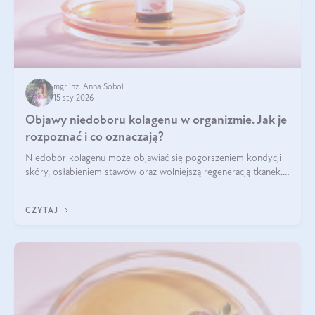
mgr inż. Anna Sobol
15 sty 2026
Objawy niedoboru kolagenu w organizmie. Jak je
rozpoznać i co oznaczają?
Niedobór kolagenu może objawiać się pogorszeniem kondycji
skóry, osłabieniem stawów oraz wolniejszą regeneracją tkanek.
Do najczęstszych sygnałów należą utrata jędrności i
elastyczności skóry, bóle stawów, łamliwość paznokci oraz
CZYTAJ
osłabienie włosów.