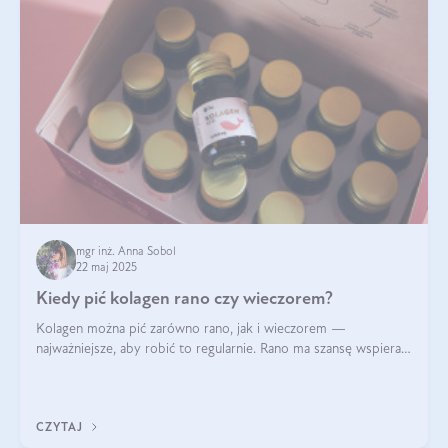
mgr inż. Anna Sobol
22 maj 2025
Kiedy pić kolagen rano czy wieczorem?
Kolagen można pić zarówno rano, jak i wieczorem —
najważniejsze, aby robić to regularnie. Rano ma szansę wspierać
energię i metabolizm, a wieczorem regenerację organizmu
podczas snu.
CZYTAJ