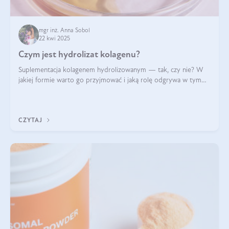
mgr inż. Anna Sobol
22 kwi 2025
Czym jest hydrolizat kolagenu?
Suplementacja kolagenem hydrolizowanym — tak, czy nie? W
jakiej formie warto go przyjmować i jaką rolę odgrywa w tym
wszystkim jego hydroliza czy liofilizacja?
CZYTAJ