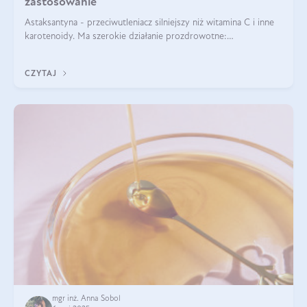
zastosowanie
Astaksantyna - przeciwutleniacz silniejszy niż witamina C i inne
karotenoidy. Ma szerokie działanie prozdrowotne:
przeciwzapalne, przeciwnowotworowe i immunomodulacyjne.
CZYTAJ
mgr inż. Anna Sobol