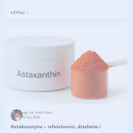
zapewnia wysoką biodostępność i umożliwia skuteczne dotarcie
do komórek skóry.
CZYTAJ
mgr inż. Anna Sobol
12 maj 2025
Astaksantyna – właściwości, działanie i