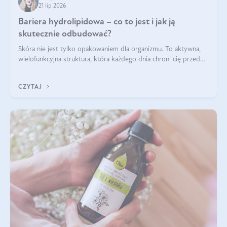
21 lip 2026
Bariera hydrolipidowa – co to jest i jak ją
skutecznie odbudować?
Skóra nie jest tylko opakowaniem dla organizmu. To aktywna,
wielofunkcyjna struktura, która każdego dnia chroni cię przed
utratą wody, wahaniami temperatury i czynnikami
środowiskowymi. Jednym z jej kluczowych elementów jest
CZYTAJ
bariera hydrolipidowa.