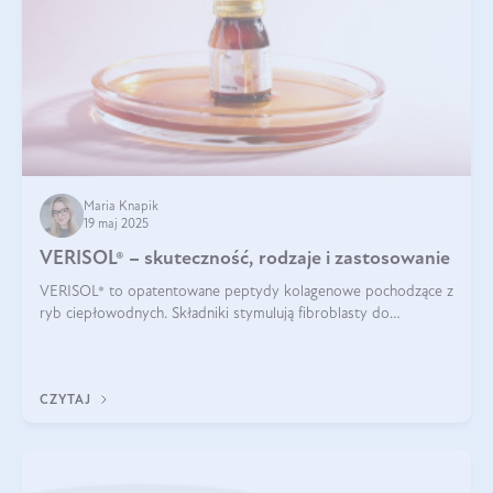
Maria Knapik
19 maj 2025
VERISOL® – skuteczność, rodzaje i zastosowanie
VERISOL® to opatentowane peptydy kolagenowe pochodzące z
ryb ciepłowodnych. Składniki stymulują fibroblasty do
produkcji kolagenu i elastyny w skórze. Kolagen VERISOL®
zapewnia wysoką biodostępność i umożliwia skuteczne dotarcie
do komórek skóry.
CZYTAJ