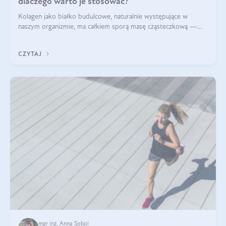
dlaczego warto je stosować?
Kolagen jako białko budulcowe, naturalnie występujące w
naszym organizmie, ma całkiem sporą masę cząsteczkową —
nawet do 300 kDa. Jeśli chcielibyśmy suplementować go w tej
formie, byłby trudno strawialny. Aby był lepiej przyswajalny i
CZYTAJ
bardziej biodostępny
mgr inż. Anna Sobol