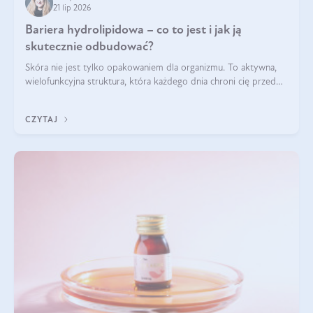
21 lip 2026
Bariera hydrolipidowa – co to jest i jak ją
skutecznie odbudować?
Skóra nie jest tylko opakowaniem dla organizmu. To aktywna,
wielofunkcyjna struktura, która każdego dnia chroni cię przed
utratą wody, wahaniami temperatury i czynnikami
środowiskowymi. Jednym z jej kluczowych elementów jest
CZYTAJ
bariera hydrolipidowa.