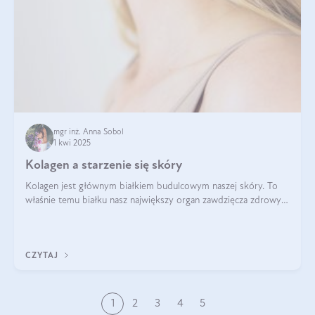
mgr inż. Anna Sobol
1 kwi 2025
Kolagen a starzenie się skóry
Kolagen jest głównym białkiem budulcowym naszej skóry. To
właśnie temu białku nasz największy organ zawdzięcza zdrowy
wygląd, odpowiednie nawilżenie i prawidłowe funkcjonowanie.tt
CZYTAJ
1
2
3
4
5