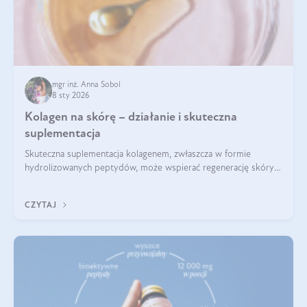
mgr inż. Anna Sobol
8 sty 2026
Kolagen na skórę – działanie i skuteczna
suplementacja
Skuteczna suplementacja kolagenem, zwłaszcza w formie
hydrolizowanych peptydów, może wspierać regenerację skóry i
poprawiać jej wygląd, jeśli jest połączona z odpowiednią dietą i
regularnością stosowania.
CZYTAJ