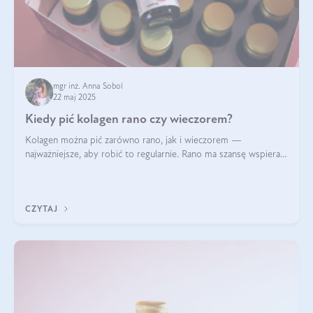
mgr inż. Anna Sobol
22 maj 2025
Kiedy pić kolagen rano czy wieczorem?
Kolagen można pić zarówno rano, jak i wieczorem —
najważniejsze, aby robić to regularnie. Rano ma szansę wspierać
energię i metabolizm, a wieczorem regenerację organizmu
podczas snu.
CZYTAJ