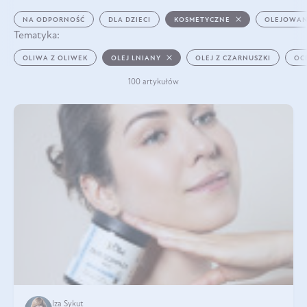
NA ODPORNOŚĆ
DLA DZIECI
KOSMETYCZNE
OLEJOWAN
Tematyka:
OLIWA Z OLIWEK
OLEJ LNIANY
OLEJ Z CZARNUSZKI
OC
100 artykułów
Iza Sykut