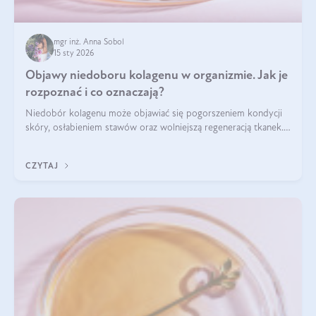
mgr inż. Anna Sobol
15 sty 2026
Objawy niedoboru kolagenu w organizmie. Jak je
rozpoznać i co oznaczają?
Niedobór kolagenu może objawiać się pogorszeniem kondycji
skóry, osłabieniem stawów oraz wolniejszą regeneracją tkanek.
Do najczęstszych sygnałów należą utrata jędrności i
elastyczności skóry, bóle stawów, łamliwość paznokci oraz
CZYTAJ
osłabienie włosów.