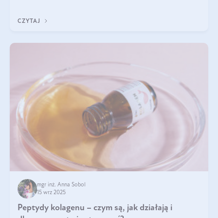
wewnątrz — to solidna podstawa do tego, by nasz wygląd
zewnętrzny prezentował się zdrowo i atrakcyjnie. Stosowanie
CZYTAJ
wysokiej jakości suplem
mgr inż. Anna Sobol
15 wrz 2025
Peptydy kolagenu – czym są, jak działają i