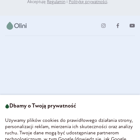
Akceptuję
Regulamin
i
Politykę prywatności
.
ul. Strzegomska 49
693 222 687
58-160 Świebodzice
Dbamy o Twoją prywatność
sklep@olini.pl
Polska
NIP 8860027066
Używamy plików cookies do prawidłowego działania strony,
REGON 890213034
personalizacji reklam, mierzenia ich skuteczności oraz analizy
ruchu. Twoje dane mogą być udostępniane partnerom
INFORMACJE
technologicznym, w tym Google (
dowiedz się, jak Google