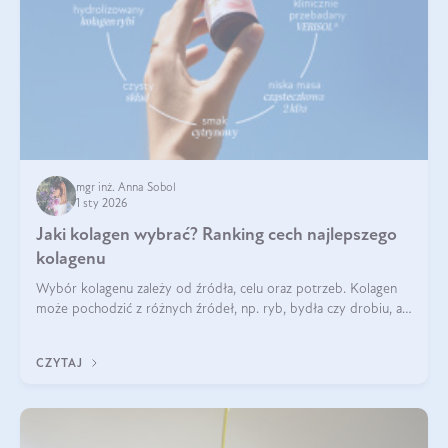
mgr inż. Anna Sobol
1 sty 2026
Jaki kolagen wybrać? Ranking cech najlepszego
kolagenu
Wybór kolagenu zależy od źródła, celu oraz potrzeb. Kolagen
może pochodzić z różnych źródeł, np. ryb, bydła czy drobiu, a
każdy typ ma swoje unikatowe właściwości. Dla skóry najlepiej
sprawdza się kolagen rybi, a dla wspierania stawów — kolagen
CZYTAJ
bydlęcy.