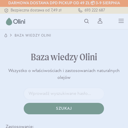
DARMOWA DOSTAWA DPD PICKUP OD 49 ZŁ 📦 3-9 SIERPNIA
Bezpieczna dostawa od 7,49 zł
693 222 687
Darmowa dostawa od 199 zł
Tłoczony zawsze na zimno
BAZA WIEDZY OLINI
Baza wiedzy Olini
Wszystko o właściwościach i zastosowaniach naturalnych
olejów
SZUKAJ
Zastosowanie: