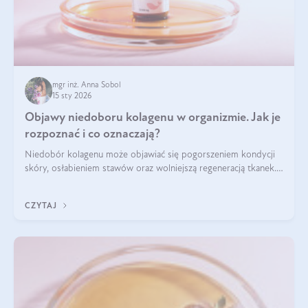
mgr inż. Anna Sobol
15 sty 2026
Objawy niedoboru kolagenu w organizmie. Jak je
rozpoznać i co oznaczają?
Niedobór kolagenu może objawiać się pogorszeniem kondycji
skóry, osłabieniem stawów oraz wolniejszą regeneracją tkanek.
Do najczęstszych sygnałów należą utrata jędrności i
elastyczności skóry, bóle stawów, łamliwość paznokci oraz
CZYTAJ
osłabienie włosów.