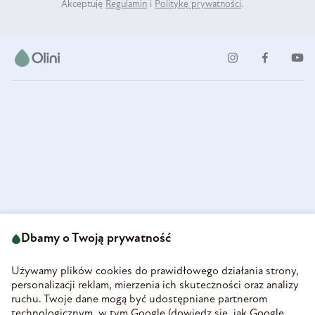
Akceptuję
Regulamin
i
Politykę prywatności
.
ul. Strzegomska 49
693 222 687
58-160 Świebodzice
Dbamy o Twoją prywatność
sklep@olini.pl
Polska
NIP 8860027066
Używamy plików cookies do prawidłowego działania strony,
REGON 890213034
personalizacji reklam, mierzenia ich skuteczności oraz analizy
ruchu. Twoje dane mogą być udostępniane partnerom
INFORMACJE
technologicznym, w tym Google (
dowiedz się, jak Google