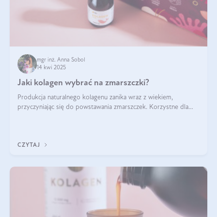
mgr inż. Anna Sobol
14 kwi 2025
Jaki kolagen wybrać na zmarszczki?
Produkcja naturalnego kolagenu zanika wraz z wiekiem,
przyczyniając się do powstawania zmarszczek. Korzystne dla
skóry efekty stosowania kolagenu w formie preparatów
doustnych potwierdzone zostały przez badania naukowe.
CZYTAJ