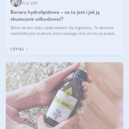
21 lip 2026
Bariera hydrolipidowa – co to jest i jak ją
skutecznie odbudować?
Skóra nie jest tylko opakowaniem dla organizmu. To aktywna,
wielofunkcyjna struktura, która każdego dnia chroni cię przed
utratą wody, wahaniami temperatury i czynnikami
środowiskowymi. Jednym z jej kluczowych elementów jest
CZYTAJ
bariera hydrolipidowa.