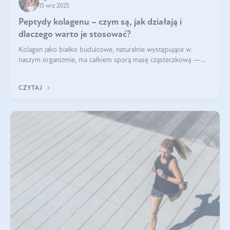
15 wrz 2025
Peptydy kolagenu – czym są, jak działają i
dlaczego warto je stosować?
Kolagen jako białko budulcowe, naturalnie występujące w
naszym organizmie, ma całkiem sporą masę cząsteczkową —
nawet do 300 kDa. Jeśli chcielibyśmy suplementować go w tej
formie, byłby trudno strawialny. Aby był lepiej przyswajalny i
CZYTAJ
bardziej biodostępny