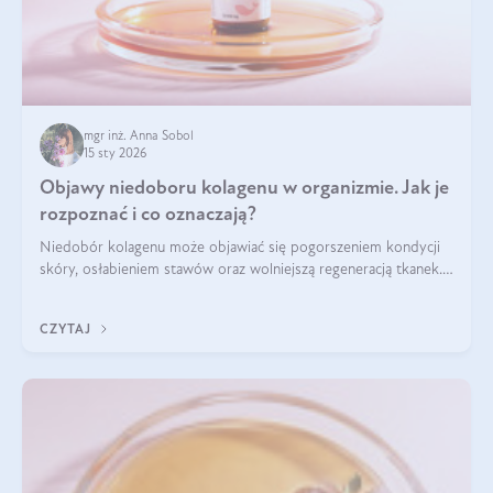
mgr inż. Anna Sobol
15 sty 2026
Objawy niedoboru kolagenu w organizmie. Jak je
rozpoznać i co oznaczają?
Niedobór kolagenu może objawiać się pogorszeniem kondycji
skóry, osłabieniem stawów oraz wolniejszą regeneracją tkanek.
Do najczęstszych sygnałów należą utrata jędrności i
elastyczności skóry, bóle stawów, łamliwość paznokci oraz
CZYTAJ
osłabienie włosów.