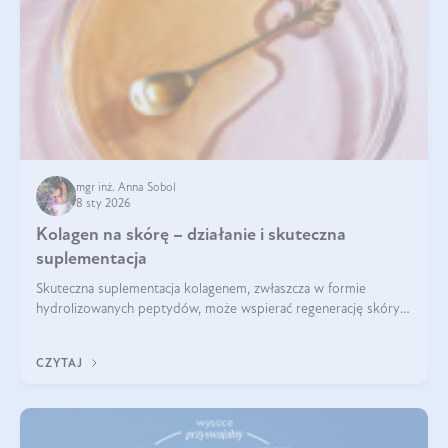
mgr inż. Anna Sobol
8 sty 2026
Kolagen na skórę – działanie i skuteczna
suplementacja
Skuteczna suplementacja kolagenem, zwłaszcza w formie
hydrolizowanych peptydów, może wspierać regenerację skóry i
poprawiać jej wygląd, jeśli jest połączona z odpowiednią dietą i
regularnością stosowania.
CZYTAJ