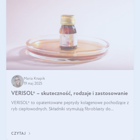
Maria Knapik
19 maj 2025
VERISOL® – skuteczność, rodzaje i zastosowanie
VERISOL® to opatentowane peptydy kolagenowe pochodzące z
ryb ciepłowodnych. Składniki stymulują fibroblasty do
produkcji kolagenu i elastyny w skórze. Kolagen VERISOL®
zapewnia wysoką biodostępność i umożliwia skuteczne dotarcie
do komórek skóry.
CZYTAJ