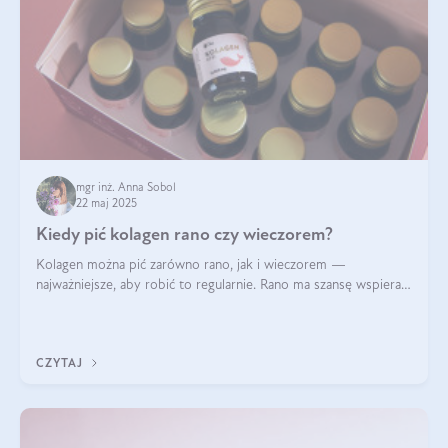
mgr inż. Anna Sobol
22 maj 2025
Kiedy pić kolagen rano czy wieczorem?
Kolagen można pić zarówno rano, jak i wieczorem —
najważniejsze, aby robić to regularnie. Rano ma szansę wspierać
energię i metabolizm, a wieczorem regenerację organizmu
podczas snu.
CZYTAJ