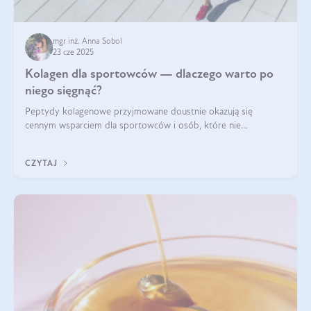
mgr inż. Anna Sobol
23 cze 2025
Kolagen dla sportowców — dlaczego warto po
niego sięgnąć?
Peptydy kolagenowe przyjmowane doustnie okazują się
cennym wsparciem dla sportowców i osób, które nie
wyobrażają sobie życia bez intensywnego ruchu.
CZYTAJ