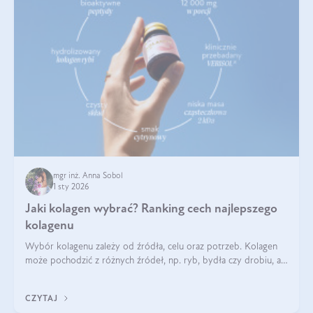
mgr inż. Anna Sobol
1 sty 2026
Jaki kolagen wybrać? Ranking cech najlepszego
kolagenu
Wybór kolagenu zależy od źródła, celu oraz potrzeb. Kolagen
może pochodzić z różnych źródeł, np. ryb, bydła czy drobiu, a
każdy typ ma swoje unikatowe właściwości. Dla skóry najlepiej
sprawdza się kolagen rybi, a dla wspierania stawów — kolagen
CZYTAJ
bydlęcy.