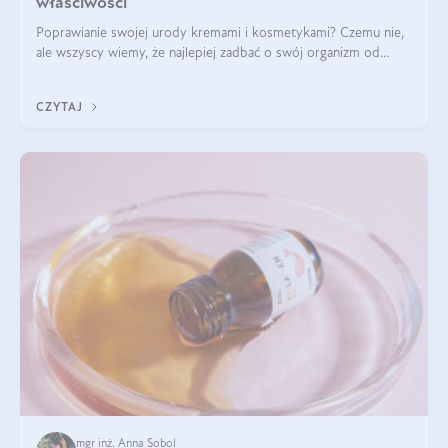
właściwości
Poprawianie swojej urody kremami i kosmetykami? Czemu nie,
ale wszyscy wiemy, że najlepiej zadbać o swój organizm od
wewnątrz — to solidna podstawa do tego, by nasz wygląd
zewnętrzny prezentował się zdrowo i atrakcyjnie. Stosowanie
CZYTAJ
wysokiej jakości suplem
mgr inż. Anna Sobol