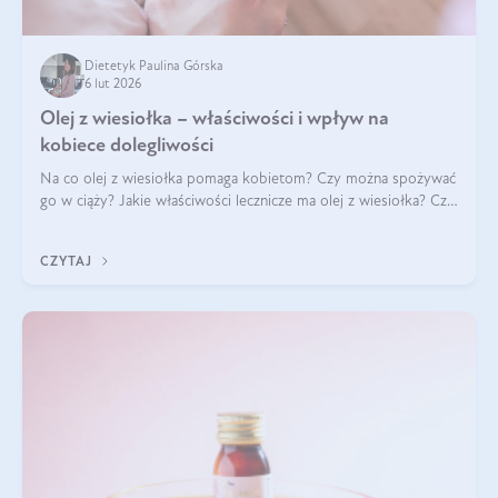
Dietetyk Paulina Górska
6 lut 2026
Olej z wiesiołka – właściwości i wpływ na
kobiece dolegliwości
Na co olej z wiesiołka pomaga kobietom? Czy można spożywać
go w ciąży? Jakie właściwości lecznicze ma olej z wiesiołka? Czy
jego skuteczność potwierdzają badania? Ile trzeba czekać na
efekty? Jaka jes
CZYTAJ