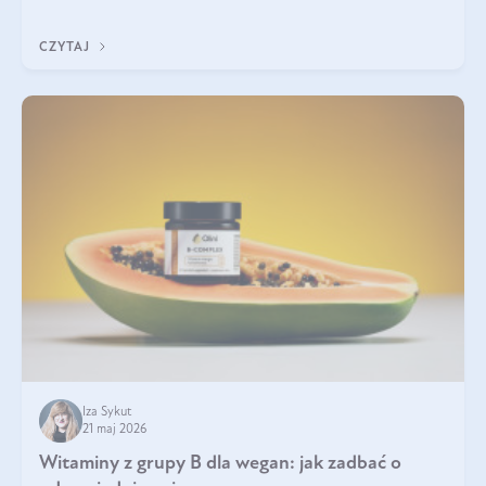
która sprawdza się najlepiej w praktyce. W tym artykule
przyglądamy się temu, jaka forma kreatyny jest najlepsza.
CZYTAJ
Iza Sykut
21 maj 2026
Witaminy z grupy B dla wegan: jak zadbać o