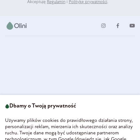
Akceptuję
Regulamin
i
Politykę prywatności
.
ul. Strzegomska 49
693 222 687
58-160 Świebodzice
Dbamy o Twoją prywatność
sklep@olini.pl
Polska
NIP 8860027066
Używamy plików cookies do prawidłowego działania strony,
REGON 890213034
personalizacji reklam, mierzenia ich skuteczności oraz analizy
ruchu. Twoje dane mogą być udostępniane partnerom
INFORMACJE
technologicznym, w tym Google (
dowiedz się, jak Google