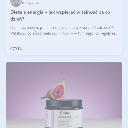
14 maj 2026
Dieta a energia – jak wspierać witalność na co
dzień?
Nie masz energii, pomimo tego, że starasz się „jeść zdrowo”?
Witalność to efekt wielu czynników – w tym tego, co regularnie
ląduje na talerzu. Zapotrzebowanie na składniki odżywcze różni
się w zależności od osoby
CZYTAJ