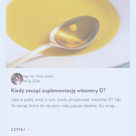
mgr inż. Anna Sobol
14 lip 2026
Kiedy zacząć suplementację witaminy D?
Lato w pełni, a my o tym, kiedy przyjmować witaminę D? Tak!
To temat, który do tej pory roku pasuje idealnie, bo wciąż
zdarza się, że suplementacja tej witaminy pozostawia
wątpliwości. Najczęstsze pytania dotyczą tego, ile trzeba być na
słońcu, aby witami
CZYTAJ