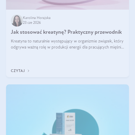
Karolina Horajska
23 cze 2026
Jak stosować kreatynę? Praktyczny przewodnik
Kreatyna to naturalnie występujący w organizmie związek, który
odgrywa ważną rolę w produkcji energii dla pracujących mięśni.
Choć przez lata kojarzono ją głównie ze sportami siłowymi, dziś
jest jednym z najlepiej przebadanych suplementów
stosowanych prze
CZYTAJ