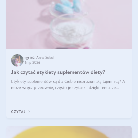
mgr inż. Anna Sobol
16 lip 2026
Jak czytać etykiety suplementów diety?
Etykiety suplementów są dla Ciebie niezrozumiałą tajemnicą? A
może wręcz przeciwnie, często je czytasz i dzięki temu, że
doskonale rozumiesz co jest na nich napisane, dokonujesz
najlepszych dla siebie decyzji zakupowych?
CZYTAJ