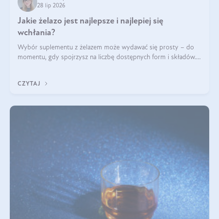
28 lip 2026
Jakie żelazo jest najlepsze i najlepiej się
wchłania?
Wybór suplementu z żelazem może wydawać się prosty – do
momentu, gdy spojrzysz na liczbę dostępnych form i składów.
Lepszy będzie bisglicynian, czy siarczan? Co wpływa na
wchłanianie żelaza i jakie dodatkowe składniki powinien
CZYTAJ
zawierać suplement?