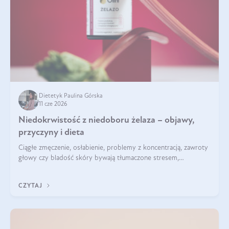
Dietetyk Paulina Górska
11 cze 2026
Niedokrwistość z niedoboru żelaza – objawy,
przyczyny i dieta
Ciągłe zmęczenie, osłabienie, problemy z koncentracją, zawroty
głowy czy bladość skóry bywają tłumaczone stresem,
przepracowaniem lub niedoborem snu. Tymczasem ich
przyczyną może być niedokrwistość z niedoboru żelaza.
CZYTAJ