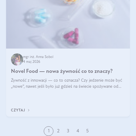
mgr inż. Anna Sobol
4 maj 2026
Novel Food — nowa żywność co to znaczy?
Żywność z innowacji — co to oznacza? Czy jedzenie może być
„nowe”, nawet jeśli było już gdzieś na świecie spożywane od
wieków? Czy w składnikach spożywczych mogą być obecne
jakieś nanomateriały? Dowiesz się tego z niniejszego artykułu:
poznasz definicję n
CZYTAJ
1
2
3
4
5