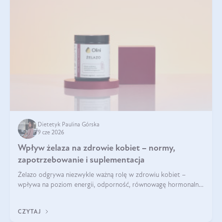
Dietetyk Paulina Górska
9 cze 2026
Wpływ żelaza na zdrowie kobiet – normy,
zapotrzebowanie i suplementacja
Żelazo odgrywa niezwykle ważną rolę w zdrowiu kobiet –
wpływa na poziom energii, odporność, równowagę hormonalną
i prawidłowy przebieg cyklu miesiączkowego oraz ciąży. Jego
niedobór może prowadzić m.in. do zmęczenia, bólów i
CZYTAJ
zawrotów głowy czy problemów z