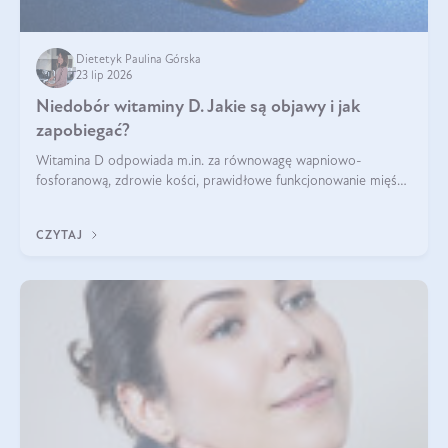
Dietetyk Paulina Górska
23 lip 2026
Niedobór witaminy D. Jakie są objawy i jak
zapobiegać?
Witamina D odpowiada m.in. za równowagę wapniowo-
fosforanową, zdrowie kości, prawidłowe funkcjonowanie mięśni
i wspieranie odporności. Mimo że organizm może ją wytwarzać
pod wpływem słońca, niedobór witaminy D pozostaje częstym
CZYTAJ
problemem.