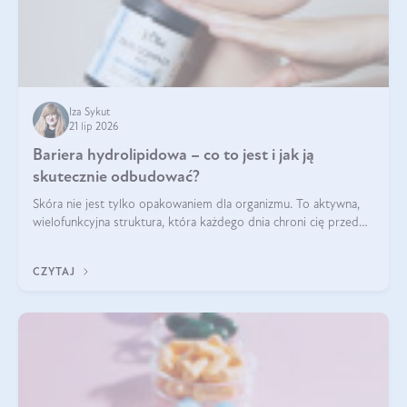
Iza Sykut
21 lip 2026
Bariera hydrolipidowa – co to jest i jak ją
skutecznie odbudować?
Skóra nie jest tylko opakowaniem dla organizmu. To aktywna,
wielofunkcyjna struktura, która każdego dnia chroni cię przed
utratą wody, wahaniami temperatury i czynnikami
środowiskowymi. Jednym z jej kluczowych elementów jest
CZYTAJ
bariera hydrolipidowa.