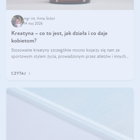
mgr inż. Anna Sobol
14 maj 2026
Kreatyna – co to jest, jak działa i co daje
kobietom?
Stosowanie kreatyny szczególnie mocno kojarzy się nam ze
sportowym stylem życia, prowadzonym przez atletów i innych
miłośników aktywności fizycznej. Nie bez powodu: faktycznie,
ten naturalny metabolit aminokwasów poprawia wydolność i
CZYTAJ
zwiększa masę