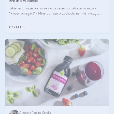
źródła w diecie
Jakie jest Twoje pierwsze skojarzenie po usłyszeniu nazwy
“kwasy omega-3”? Mnie od razu przychodzi na myśl mózg,
wsparcie układu nerwowego i zdrowie skóry. W tym artykule
skupimy się głównie na dwóch kwasach z tej rodziny: DHA oraz
CZYTAJ
EPA.
Dietetyk Paulina Górska