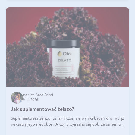
mgr inż. Anna Sobol
9 lip 2026
Jak suplementować żelazo?
Suplementujesz żelazo już jakiś czas, ale wyniki badań krwi wciąż
wskazują jego niedobór? A czy przyjrzałaś się dobrze samemu
sposobowi suplementacji tego mikroelementu? Dowiedz się, jak