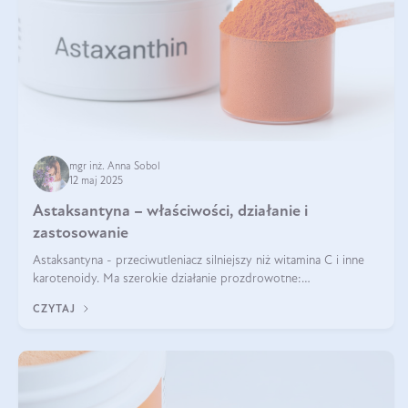
mgr inż. Anna Sobol
12 maj 2025
Astaksantyna – właściwości, działanie i
zastosowanie
Astaksantyna - przeciwutleniacz silniejszy niż witamina C i inne
karotenoidy. Ma szerokie działanie prozdrowotne:
przeciwzapalne, przeciwnowotworowe i immunomodulacyjne.
CZYTAJ