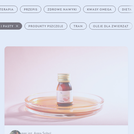
TERAPIA
PRZEPIS
ZDROWE NAWYKI
KWASY OMEGA
DIETA
 I PASTY
PRODUKTY PSZCZELE
TRAN
OLEJE DLA ZWIERZĄT
mgr inż. Anna Sobol