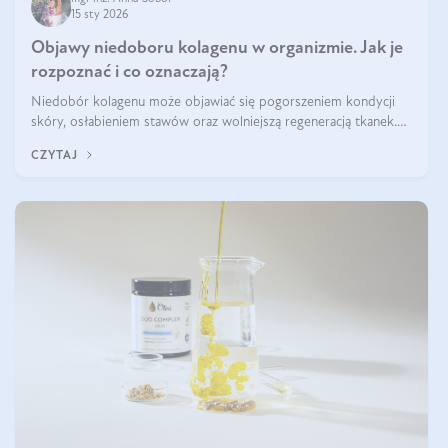
15 sty 2026
Objawy niedoboru kolagenu w organizmie. Jak je
rozpoznać i co oznaczają?
Niedobór kolagenu może objawiać się pogorszeniem kondycji
skóry, osłabieniem stawów oraz wolniejszą regeneracją tkanek.
Do najczęstszych sygnałów należą utrata jędrności i elastyczności
CZYTAJ
skóry, bóle stawów, łamliwość paznokci oraz osłabienie włosów.