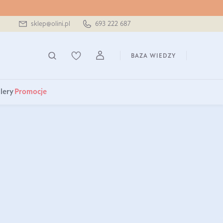
sklep@olini.pl
693 222 687
BAZA WIEDZY
lery
Promocje