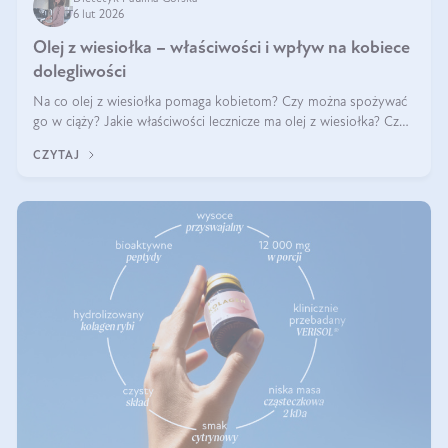
6 lut 2026
Olej z wiesiołka – właściwości i wpływ na kobiece
dolegliwości
Na co olej z wiesiołka pomaga kobietom? Czy można spożywać
go w ciąży? Jakie właściwości lecznicze ma olej z wiesiołka? Czy
jego skuteczność potwierdzają badania? Ile trzeba czekać na
CZYTAJ
efekty? Jaka jes