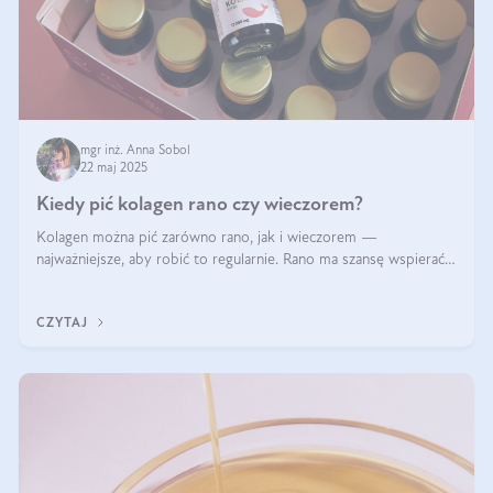
mgr inż. Anna Sobol
22 maj 2025
Kiedy pić kolagen rano czy wieczorem?
Kolagen można pić zarówno rano, jak i wieczorem —
najważniejsze, aby robić to regularnie. Rano ma szansę wspierać
energię i metabolizm, a wieczorem regenerację organizmu
podczas snu.
CZYTAJ