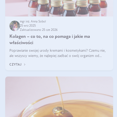
mgr inż. Anna Sobol
25 wrz 2025
Zaktualizowano 25 cze 2026
Kolagen – co to, na co pomaga i jakie ma
właściwości
Poprawianie swojej urody kremami i kosmetykami? Czemu nie,
ale wszyscy wiemy, że najlepiej zadbać o swój organizm od
wewnątrz — to solidna podstawa do tego, by nasz wygląd
CZYTAJ
zewnętrzny prezentował się zdrowo i atrakcyjnie. Stosowanie
wysokiej jakości suplem