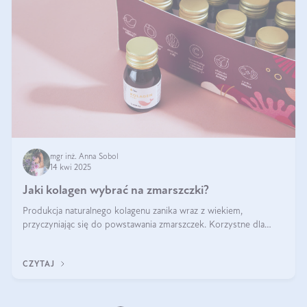
mgr inż. Anna Sobol
14 kwi 2025
Jaki kolagen wybrać na zmarszczki?
Produkcja naturalnego kolagenu zanika wraz z wiekiem,
przyczyniając się do powstawania zmarszczek. Korzystne dla
skóry efekty stosowania kolagenu w formie preparatów
doustnych potwierdzone zostały przez badania naukowe.
CZYTAJ