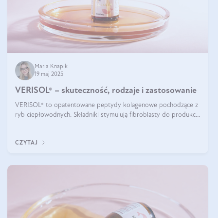
Maria Knapik
19 maj 2025
VERISOL® – skuteczność, rodzaje i zastosowanie
VERISOL® to opatentowane peptydy kolagenowe pochodzące z
ryb ciepłowodnych. Składniki stymulują fibroblasty do produkcji
kolagenu i elastyny w skórze. Kolagen VERISOL® zapewnia
wysoką biodostępność i umożliwia skuteczne dotarcie do
CZYTAJ
komórek skóry.