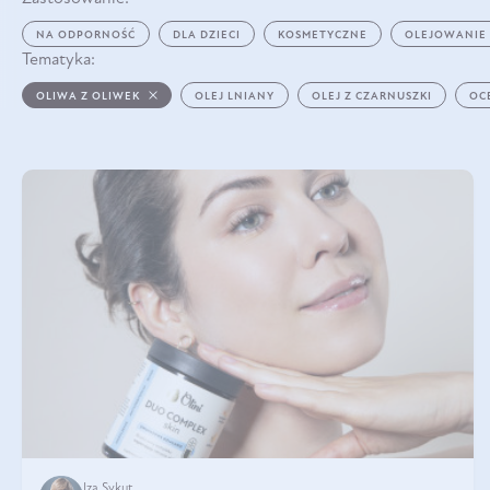
NA ODPORNOŚĆ
DLA DZIECI
KOSMETYCZNE
OLEJOWANIE
Tematyka:
OLIWA Z OLIWEK
OLEJ LNIANY
OLEJ Z CZARNUSZKI
OC
Iza Sykut