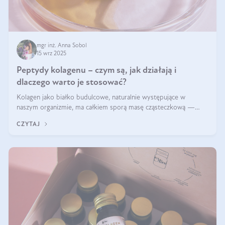
mgr inż. Anna Sobol
15 wrz 2025
Peptydy kolagenu – czym są, jak działają i
dlaczego warto je stosować?
Kolagen jako białko budulcowe, naturalnie występujące w
naszym organizmie, ma całkiem sporą masę cząsteczkową —
nawet do 300 kDa. Jeśli chcielibyśmy suplementować go w tej
CZYTAJ
formie, byłby trudno strawialny. Aby był lepiej przyswajalny i
bardziej biodostępny