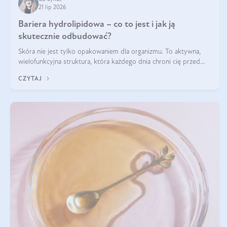
21 lip 2026
Bariera hydrolipidowa – co to jest i jak ją
skutecznie odbudować?
Skóra nie jest tylko opakowaniem dla organizmu. To aktywna,
wielofunkcyjna struktura, która każdego dnia chroni cię przed
utratą wody, wahaniami temperatury i czynnikami
CZYTAJ
środowiskowymi. Jednym z jej kluczowych elementów jest
bariera hydrolipidowa.