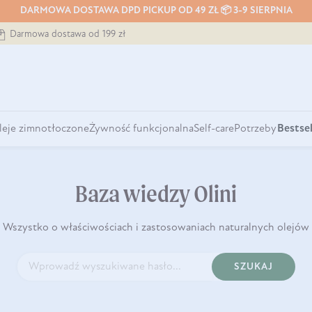
DARMOWA DOSTAWA DPD PICKUP OD 49 ZŁ 📦 3-9 SIERPNIA
Darmowa dostawa od 199 zł
leje zimnotłoczone
Żywność funkcjonalna
Self-care
Potrzeby
Bestsel
Baza wiedzy Olini
Wszystko o właściwościach i zastosowaniach naturalnych olejów
SZUKAJ