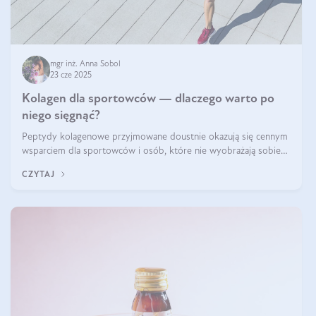
mgr inż. Anna Sobol
23 cze 2025
Kolagen dla sportowców — dlaczego warto po
niego sięgnąć?
Peptydy kolagenowe przyjmowane doustnie okazują się cennym
wsparciem dla sportowców i osób, które nie wyobrażają sobie
życia bez intensywnego ruchu.
CZYTAJ