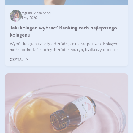
mgr inż. Anna Sobol
1 sty 2026
Jaki kolagen wybrać? Ranking cech najlepszego
kolagenu
Wybór kolagenu zależy od źródła, celu oraz potrzeb. Kolagen
może pochodzić z różnych źródeł, np. ryb, bydła czy drobiu, a
każdy typ ma swoje unikatowe właściwości. Dla skóry najlepiej
CZYTAJ
sprawdza się kolagen rybi, a dla wspierania stawów — kolagen
bydlęcy.