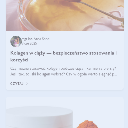
mgr inż. Anna Sobol
9 cze 2025
Kolagen w ciąży — bezpieczeństwo stosowania i
korzyści
Czy można stosować kolagen podczas ciąży i karmienia piersią?
Jeśli tak, to jaki kolagen wybrać? Czy w ogóle warto sięgnąć po
ten rodzaj suplementacji?
CZYTAJ