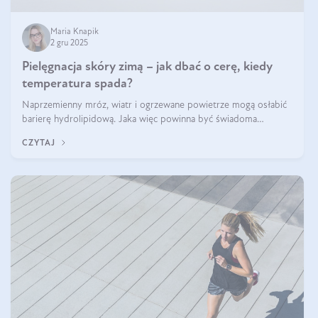
Maria Knapik
2 gru 2025
Pielęgnacja skóry zimą – jak dbać o cerę, kiedy
temperatura spada?
Naprzemienny mróz, wiatr i ogrzewane powietrze mogą osłabić
barierę hydrolipidową. Jaka więc powinna być świadoma
pielęgnacja w okresie chłodnych miesięcy?
CZYTAJ