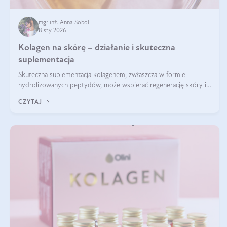
mgr inż. Anna Sobol
8 sty 2026
Kolagen na skórę – działanie i skuteczna
suplementacja
Skuteczna suplementacja kolagenem, zwłaszcza w formie
hydrolizowanych peptydów, może wspierać regenerację skóry i
poprawiać jej wygląd, jeśli jest połączona z odpowiednią dietą i
CZYTAJ
regularnością stosowania.