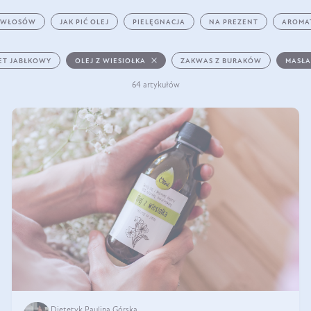
 WŁOSÓW
JAK PIĆ OLEJ
PIELĘGNACJA
NA PREZENT
AROMA
ET JABŁKOWY
OLEJ Z WIESIOŁKA
ZAKWAS Z BURAKÓW
MASŁA
64 artykułów
Dietetyk Paulina Górska