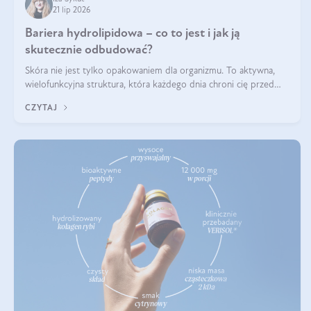
21 lip 2026
Bariera hydrolipidowa – co to jest i jak ją
skutecznie odbudować?
Skóra nie jest tylko opakowaniem dla organizmu. To aktywna,
wielofunkcyjna struktura, która każdego dnia chroni cię przed
utratą wody, wahaniami temperatury i czynnikami
CZYTAJ
środowiskowymi. Jednym z jej kluczowych elementów jest
bariera hydrolipidowa.