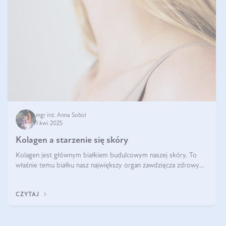
mgr inż. Anna Sobol
1 kwi 2025
Kolagen a starzenie się skóry
Kolagen jest głównym białkiem budulcowym naszej skóry. To
właśnie temu białku nasz największy organ zawdzięcza zdrowy
wygląd, odpowiednie nawilżenie i prawidłowe funkcjonowanie.tt
CZYTAJ