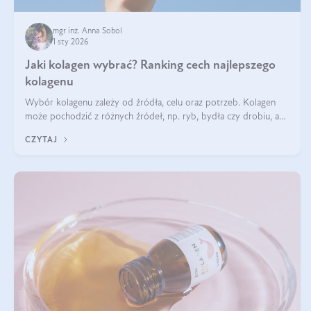
mgr inż. Anna Sobol
1 sty 2026
Jaki kolagen wybrać? Ranking cech najlepszego
kolagenu
Wybór kolagenu zależy od źródła, celu oraz potrzeb. Kolagen
może pochodzić z różnych źródeł, np. ryb, bydła czy drobiu, a
każdy typ ma swoje unikatowe właściwości. Dla skóry najlepiej
CZYTAJ
sprawdza się kolagen rybi, a dla wspierania stawów — kolagen
bydlęcy.