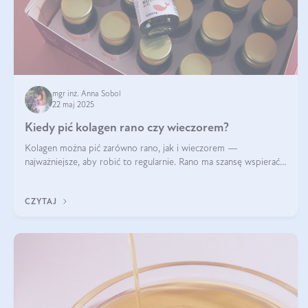
mgr inż. Anna Sobol
22 maj 2025
Kiedy pić kolagen rano czy wieczorem?
Kolagen można pić zarówno rano, jak i wieczorem —
najważniejsze, aby robić to regularnie. Rano ma szansę wspierać
energię i metabolizm, a wieczorem regenerację organizmu
podczas snu.
CZYTAJ