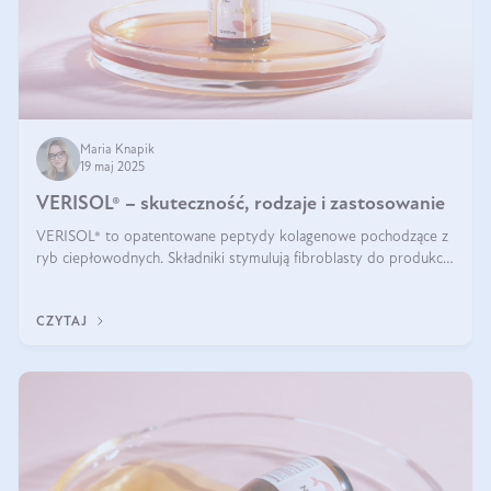
Maria Knapik
19 maj 2025
VERISOL® – skuteczność, rodzaje i zastosowanie
VERISOL® to opatentowane peptydy kolagenowe pochodzące z
ryb ciepłowodnych. Składniki stymulują fibroblasty do produkcji
kolagenu i elastyny w skórze. Kolagen VERISOL® zapewnia
wysoką biodostępność i umożliwia skuteczne dotarcie do
CZYTAJ
komórek skóry.