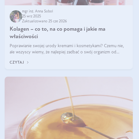
mgr inż. Anna Sobol
25 wrz 2025
Zaktualizowano 25 cze 2026
Kolagen – co to, na co pomaga i jakie ma
właściwości
Poprawianie swojej urody kremami i kosmetykami? Czemu nie,
ale wszyscy wiemy, że najlepiej zadbać o swój organizm od
wewnątrz — to solidna podstawa do tego, by nasz wygląd
CZYTAJ
zewnętrzny prezentował się zdrowo i atrakcyjnie. Stosowanie
wysokiej jakości suplem