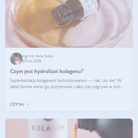
mgr inż. Anna Sobol
22 kwi 2025
Czym jest hydrolizat kolagenu?
Suplementacja kolagenem hydrolizowanym — tak, czy nie? W
jakiej formie warto go przyjmować i jaką rolę odgrywa w tym
wszystkim jego hydroliza czy liofilizacja?
CZYTAJ