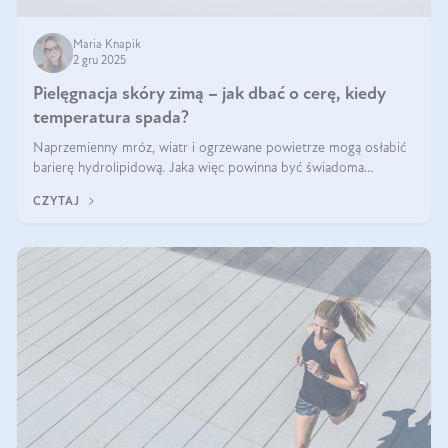
Maria Knapik
2 gru 2025
Pielęgnacja skóry zimą – jak dbać o cerę, kiedy
temperatura spada?
Naprzemienny mróz, wiatr i ogrzewane powietrze mogą osłabić
barierę hydrolipidową. Jaka więc powinna być świadoma
pielęgnacja w okresie chłodnych miesięcy?
CZYTAJ