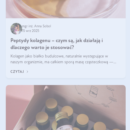
mgr inż. Anna Sobol
15 wrz 2025
Peptydy kolagenu – czym są, jak działają i
dlaczego warto je stosować?
Kolagen jako białko budulcowe, naturalnie występujące w
naszym organizmie, ma całkiem sporą masę cząsteczkową —
nawet do 300 kDa. Jeśli chcielibyśmy suplementować go w tej
CZYTAJ
formie, byłby trudno strawialny. Aby był lepiej przyswajalny i
bardziej biodostępny