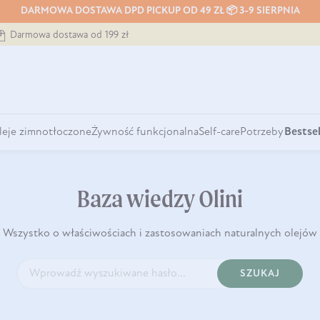
DARMOWA DOSTAWA DPD PICKUP OD 49 ZŁ 📦 3-9 SIERPNIA
Darmowa dostawa od 199 zł
leje zimnotłoczone
Żywność funkcjonalna
Self-care
Potrzeby
Bestsel
Baza wiedzy Olini
Wszystko o właściwościach i zastosowaniach naturalnych olejów
SZUKAJ