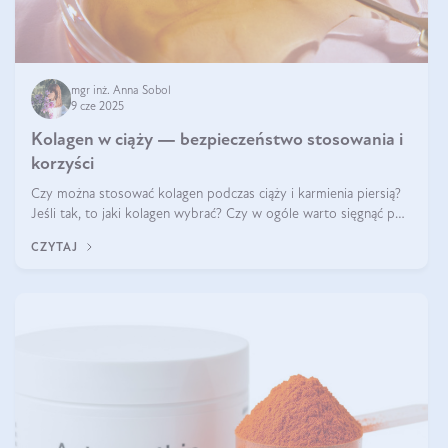
mgr inż. Anna Sobol
9 cze 2025
Kolagen w ciąży — bezpieczeństwo stosowania i
korzyści
Czy można stosować kolagen podczas ciąży i karmienia piersią?
Jeśli tak, to jaki kolagen wybrać? Czy w ogóle warto sięgnąć po
ten rodzaj suplementacji?
CZYTAJ