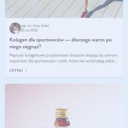
mgr inż. Anna Sobol
23 cze 2025
Kolagen dla sportowców — dlaczego warto po
niego sięgnąć?
Peptydy kolagenowe przyjmowane doustnie okazują się cennym
wsparciem dla sportowców i osób, które nie wyobrażają sobie
życia bez intensywnego ruchu.
CZYTAJ