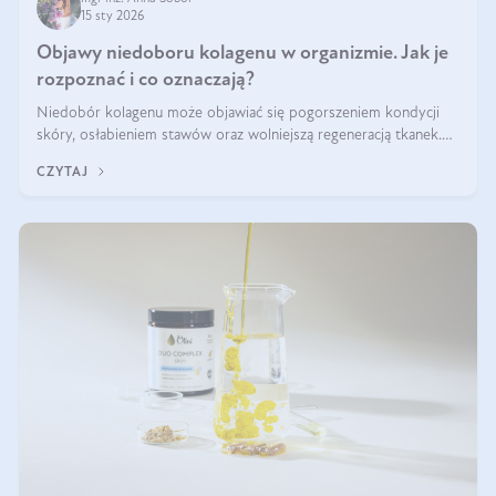
15 sty 2026
Objawy niedoboru kolagenu w organizmie. Jak je
rozpoznać i co oznaczają?
Niedobór kolagenu może objawiać się pogorszeniem kondycji
skóry, osłabieniem stawów oraz wolniejszą regeneracją tkanek.
Do najczęstszych sygnałów należą utrata jędrności i elastyczności
CZYTAJ
skóry, bóle stawów, łamliwość paznokci oraz osłabienie włosów.