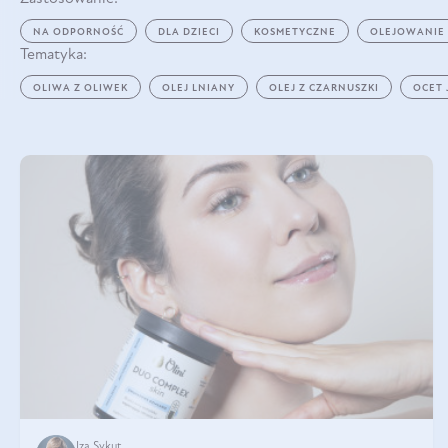
NA ODPORNOŚĆ
DLA DZIECI
KOSMETYCZNE
OLEJOWANIE
Tematyka:
OLIWA Z OLIWEK
OLEJ LNIANY
OLEJ Z CZARNUSZKI
OCET
Iza Sykut