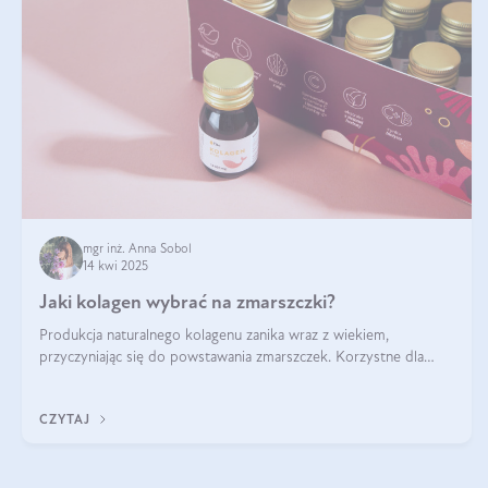
mgr inż. Anna Sobol
14 kwi 2025
Jaki kolagen wybrać na zmarszczki?
Produkcja naturalnego kolagenu zanika wraz z wiekiem,
przyczyniając się do powstawania zmarszczek. Korzystne dla
skóry efekty stosowania kolagenu w formie preparatów
doustnych potwierdzone zostały przez badania naukowe.
CZYTAJ