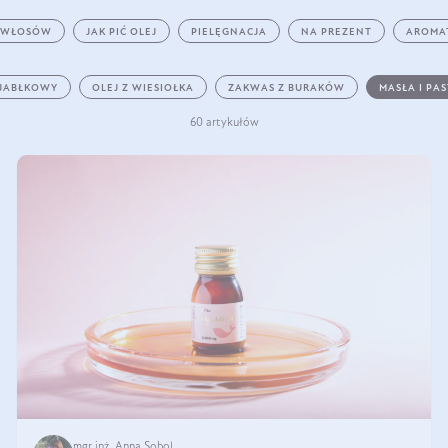
 WŁOSÓW
JAK PIĆ OLEJ
PIELĘGNACJA
NA PREZENT
AROMA
 JABŁKOWY
OLEJ Z WIESIOŁKA
ZAKWAS Z BURAKÓW
MASŁA I PA
60 artykułów
mgr inż. Anna Sobol