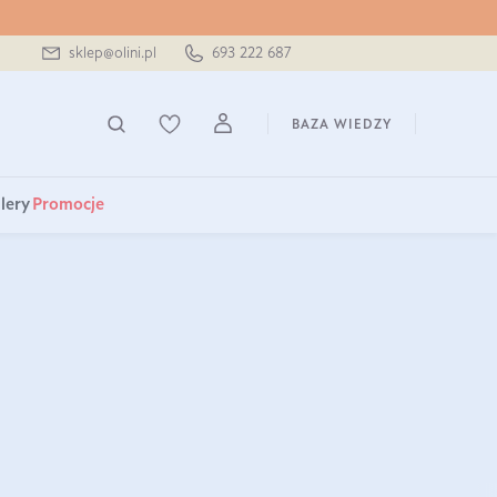
sklep@olini.pl
693 222 687
BAZA WIEDZY
lery
Promocje