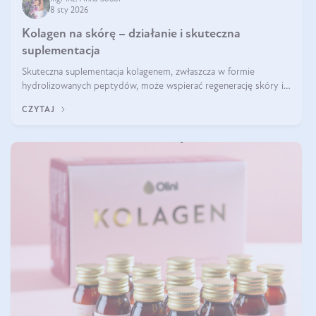
8 sty 2026
Kolagen na skórę – działanie i skuteczna
suplementacja
Skuteczna suplementacja kolagenem, zwłaszcza w formie
hydrolizowanych peptydów, może wspierać regenerację skóry i
poprawiać jej wygląd, jeśli jest połączona z odpowiednią dietą i
CZYTAJ
regularnością stosowania.