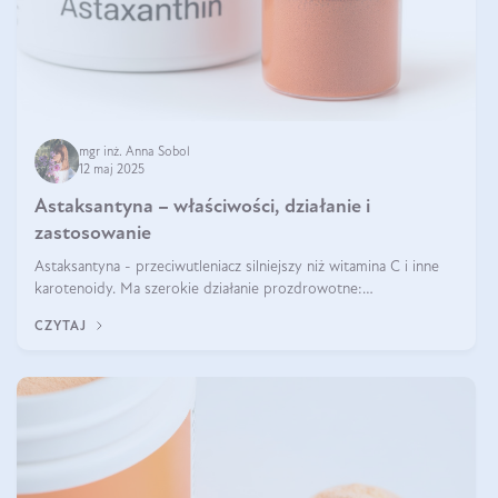
mgr inż. Anna Sobol
12 maj 2025
Astaksantyna – właściwości, działanie i
zastosowanie
Astaksantyna - przeciwutleniacz silniejszy niż witamina C i inne
karotenoidy. Ma szerokie działanie prozdrowotne:
przeciwzapalne, przeciwnowotworowe i immunomodulacyjne.
CZYTAJ