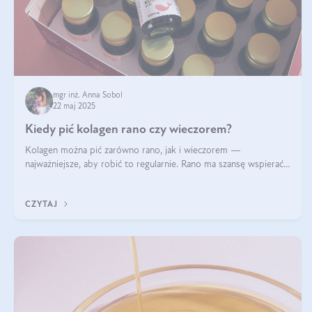
mgr inż. Anna Sobol
22 maj 2025
Kiedy pić kolagen rano czy wieczorem?
Kolagen można pić zarówno rano, jak i wieczorem —
najważniejsze, aby robić to regularnie. Rano ma szansę wspierać
energię i metabolizm, a wieczorem regenerację organizmu
podczas snu.
CZYTAJ