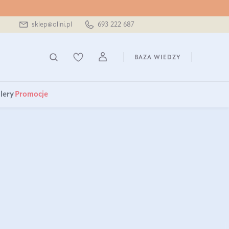
sklep@olini.pl
693 222 687
BAZA WIEDZY
lery
Promocje