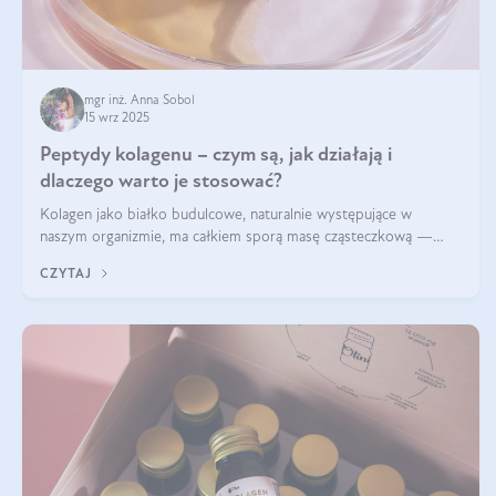
mgr inż. Anna Sobol
15 wrz 2025
Peptydy kolagenu – czym są, jak działają i
dlaczego warto je stosować?
Kolagen jako białko budulcowe, naturalnie występujące w
naszym organizmie, ma całkiem sporą masę cząsteczkową —
nawet do 300 kDa. Jeśli chcielibyśmy suplementować go w tej
CZYTAJ
formie, byłby trudno strawialny. Aby był lepiej przyswajalny i
bardziej biodostępny