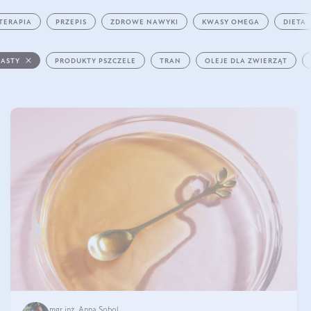
TERAPIA
PRZEPIS
ZDROWE NAWYKI
KWASY OMEGA
DIETA
PASTY
PRODUKTY PSZCZELE
TRAN
OLEJE DLA ZWIERZĄT
mgr inż. Anna Sobol