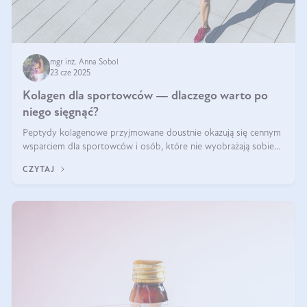
mgr inż. Anna Sobol
23 cze 2025
Kolagen dla sportowców — dlaczego warto po
niego sięgnąć?
Peptydy kolagenowe przyjmowane doustnie okazują się cennym
wsparciem dla sportowców i osób, które nie wyobrażają sobie
życia bez intensywnego ruchu.
CZYTAJ