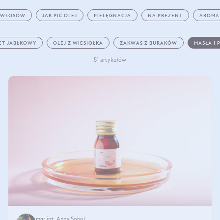
 WŁOSÓW
JAK PIĆ OLEJ
PIELĘGNACJA
NA PREZENT
AROMA
ET JABŁKOWY
OLEJ Z WIESIOŁKA
ZAKWAS Z BURAKÓW
MASŁA I 
51 artykułów
mgr inż. Anna Sobol