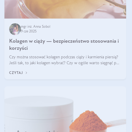
mgr inż. Anna Sobol
9 cze 2025
Kolagen w ciąży — bezpieczeństwo stosowania i
korzyści
Czy można stosować kolagen podczas ciąży i karmienia piersią?
Jeśli tak, to jaki kolagen wybrać? Czy w ogóle warto sięgnąć po
ten rodzaj suplementacji?
CZYTAJ