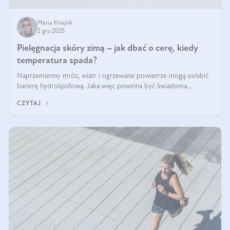
Maria Knapik
2 gru 2025
Pielęgnacja skóry zimą – jak dbać o cerę, kiedy
temperatura spada?
Naprzemienny mróz, wiatr i ogrzewane powietrze mogą osłabić
barierę hydrolipidową. Jaka więc powinna być świadoma
pielęgnacja w okresie chłodnych miesięcy?
CZYTAJ