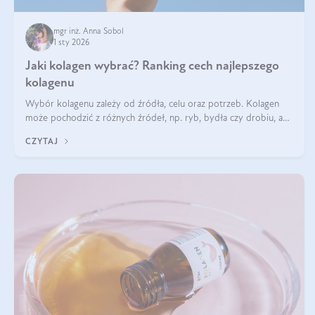
mgr inż. Anna Sobol
1 sty 2026
Jaki kolagen wybrać? Ranking cech najlepszego
kolagenu
Wybór kolagenu zależy od źródła, celu oraz potrzeb. Kolagen
może pochodzić z różnych źródeł, np. ryb, bydła czy drobiu, a
każdy typ ma swoje unikatowe właściwości. Dla skóry najlepiej
CZYTAJ
sprawdza się kolagen rybi, a dla wspierania stawów — kolagen
bydlęcy.