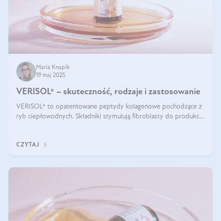
Maria Knapik
19 maj 2025
VERISOL® – skuteczność, rodzaje i zastosowanie
VERISOL® to opatentowane peptydy kolagenowe pochodzące z
ryb ciepłowodnych. Składniki stymulują fibroblasty do produkcji
kolagenu i elastyny w skórze. Kolagen VERISOL® zapewnia
wysoką biodostępność i umożliwia skuteczne dotarcie do
CZYTAJ
komórek skóry.