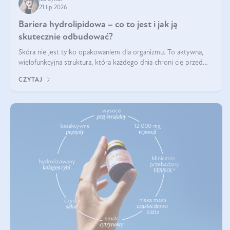
21 lip 2026
Bariera hydrolipidowa – co to jest i jak ją
skutecznie odbudować?
Skóra nie jest tylko opakowaniem dla organizmu. To aktywna,
wielofunkcyjna struktura, która każdego dnia chroni cię przed
utratą wody, wahaniami temperatury i czynnikami
CZYTAJ
środowiskowymi. Jednym z jej kluczowych elementów jest
bariera hydrolipidowa.