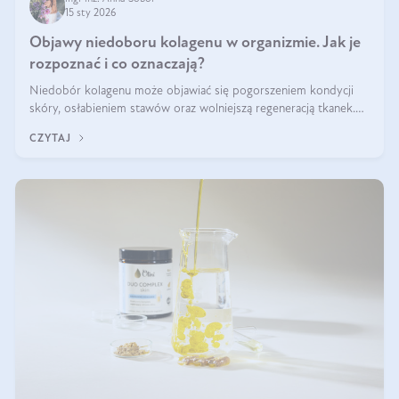
15 sty 2026
Objawy niedoboru kolagenu w organizmie. Jak je
rozpoznać i co oznaczają?
Niedobór kolagenu może objawiać się pogorszeniem kondycji
skóry, osłabieniem stawów oraz wolniejszą regeneracją tkanek.
Do najczęstszych sygnałów należą utrata jędrności i elastyczności
CZYTAJ
skóry, bóle stawów, łamliwość paznokci oraz osłabienie włosów.