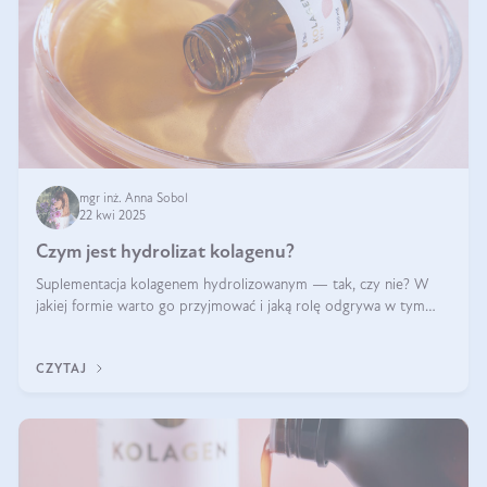
mgr inż. Anna Sobol
22 kwi 2025
Czym jest hydrolizat kolagenu?
Suplementacja kolagenem hydrolizowanym — tak, czy nie? W
jakiej formie warto go przyjmować i jaką rolę odgrywa w tym
wszystkim jego hydroliza czy liofilizacja?
CZYTAJ