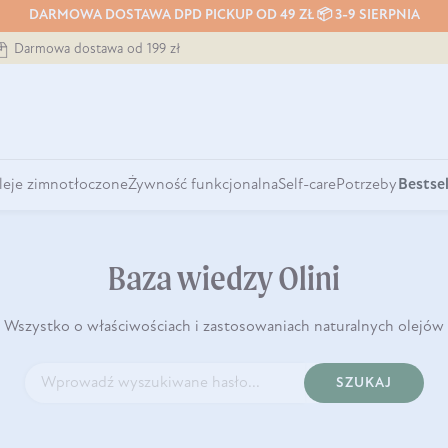
DARMOWA DOSTAWA DPD PICKUP OD 49 ZŁ 📦 3-9 SIERPNIA
Darmowa dostawa od 199 zł
leje zimnotłoczone
Żywność funkcjonalna
Self-care
Potrzeby
Bestsel
Baza wiedzy Olini
Wszystko o właściwościach i zastosowaniach naturalnych olejów
SZUKAJ