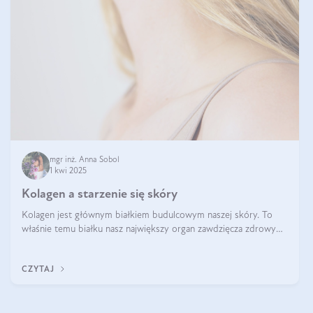
mgr inż. Anna Sobol
1 kwi 2025
Kolagen a starzenie się skóry
Kolagen jest głównym białkiem budulcowym naszej skóry. To
właśnie temu białku nasz największy organ zawdzięcza zdrowy
wygląd, odpowiednie nawilżenie i prawidłowe funkcjonowanie.tt
CZYTAJ