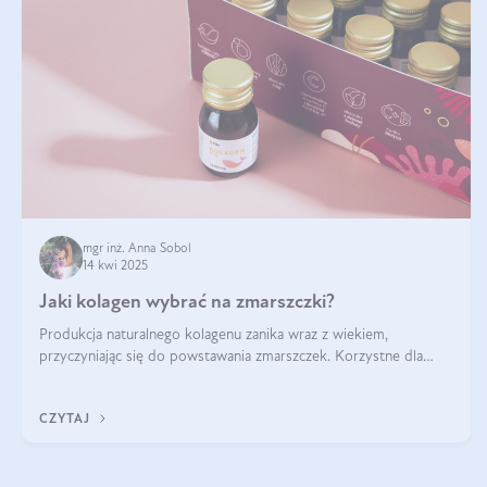
mgr inż. Anna Sobol
14 kwi 2025
Jaki kolagen wybrać na zmarszczki?
Produkcja naturalnego kolagenu zanika wraz z wiekiem,
przyczyniając się do powstawania zmarszczek. Korzystne dla
skóry efekty stosowania kolagenu w formie preparatów
doustnych potwierdzone zostały przez badania naukowe.
CZYTAJ