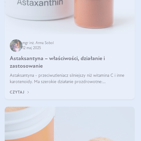
mgr inż. Anna Sobol
12 maj 2025
Astaksantyna – właściwości, działanie i
zastosowanie
Astaksantyna - przeciwutleniacz silniejszy niż witamina C i inne
karotenoidy. Ma szerokie działanie prozdrowotne:
przeciwzapalne, przeciwnowotworowe i immunomodulacyjne.
CZYTAJ