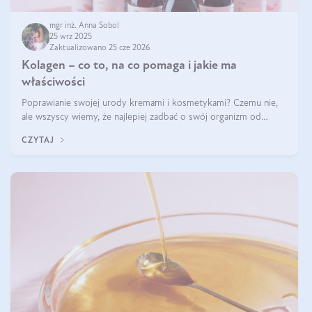
mgr inż. Anna Sobol
25 wrz 2025
Zaktualizowano 25 cze 2026
Kolagen – co to, na co pomaga i jakie ma
właściwości
Poprawianie swojej urody kremami i kosmetykami? Czemu nie,
ale wszyscy wiemy, że najlepiej zadbać o swój organizm od
wewnątrz — to solidna podstawa do tego, by nasz wygląd
CZYTAJ
zewnętrzny prezentował się zdrowo i atrakcyjnie. Stosowanie
wysokiej jakości suplem