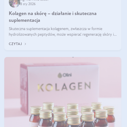
8 sty 2026
Kolagen na skórę – działanie i skuteczna
suplementacja
Skuteczna suplementacja kolagenem, zwłaszcza w formie
hydrolizowanych peptydów, może wspierać regenerację skóry i
poprawiać jej wygląd, jeśli jest połączona z odpowiednią dietą i
CZYTAJ
regularnością stosowania.