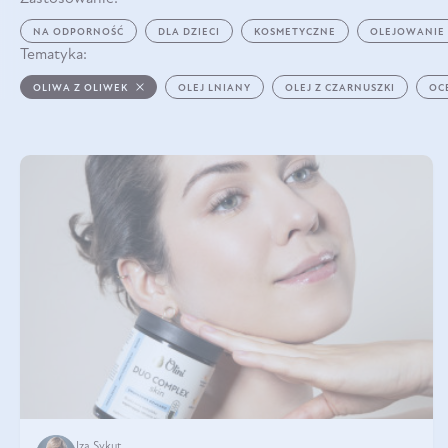
NA ODPORNOŚĆ
DLA DZIECI
KOSMETYCZNE
OLEJOWANIE
Tematyka:
OLIWA Z OLIWEK
OLEJ LNIANY
OLEJ Z CZARNUSZKI
OC
Iza Sykut