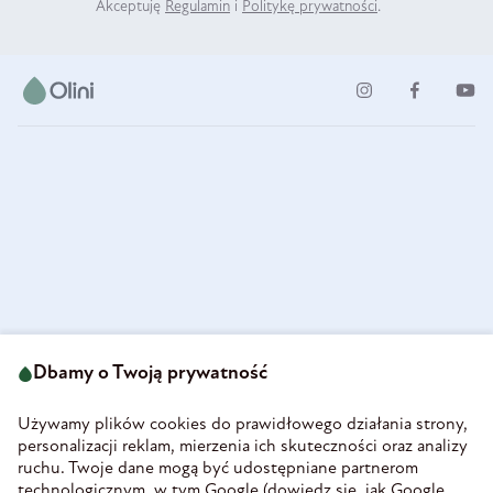
Akceptuję
Regulamin
i
Politykę prywatności
.
ul. Strzegomska 49
693 222 687
58-160 Świebodzice
Dbamy o Twoją prywatność
sklep@olini.pl
Polska
NIP 8860027066
Używamy plików cookies do prawidłowego działania strony,
REGON 890213034
personalizacji reklam, mierzenia ich skuteczności oraz analizy
ruchu. Twoje dane mogą być udostępniane partnerom
INFORMACJE
technologicznym, w tym Google (
dowiedz się, jak Google