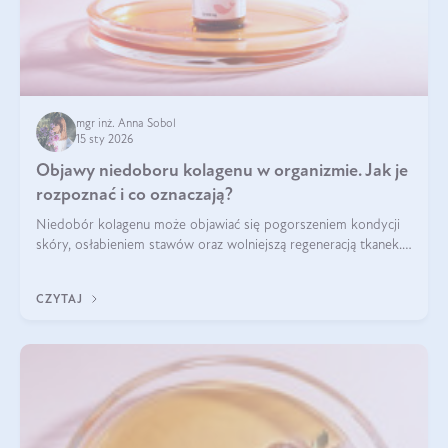
mgr inż. Anna Sobol
15 sty 2026
Objawy niedoboru kolagenu w organizmie. Jak je
rozpoznać i co oznaczają?
Niedobór kolagenu może objawiać się pogorszeniem kondycji
skóry, osłabieniem stawów oraz wolniejszą regeneracją tkanek.
Do najczęstszych sygnałów należą utrata jędrności i
elastyczności skóry, bóle stawów, łamliwość paznokci oraz
CZYTAJ
osłabienie włosów.