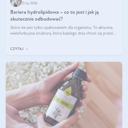
21 lip 2026
Bariera hydrolipidowa – co to jest i jak ją
skutecznie odbudować?
Skóra nie jest tylko opakowaniem dla organizmu. To aktywna,
wielofunkcyjna struktura, która każdego dnia chroni cię przed
utratą wody, wahaniami temperatury i czynnikami
środowiskowymi. Jednym z jej kluczowych elementów jest
CZYTAJ
bariera hydrolipidowa.