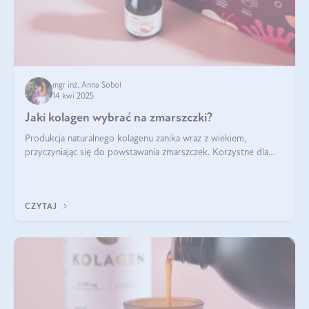
mgr inż. Anna Sobol
14 kwi 2025
Jaki kolagen wybrać na zmarszczki?
Produkcja naturalnego kolagenu zanika wraz z wiekiem,
przyczyniając się do powstawania zmarszczek. Korzystne dla
skóry efekty stosowania kolagenu w formie preparatów
doustnych potwierdzone zostały przez badania naukowe.
CZYTAJ