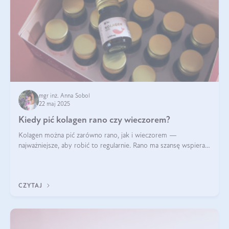
mgr inż. Anna Sobol
22 maj 2025
Kiedy pić kolagen rano czy wieczorem?
Kolagen można pić zarówno rano, jak i wieczorem —
najważniejsze, aby robić to regularnie. Rano ma szansę wspierać
energię i metabolizm, a wieczorem regenerację organizmu
podczas snu.
CZYTAJ