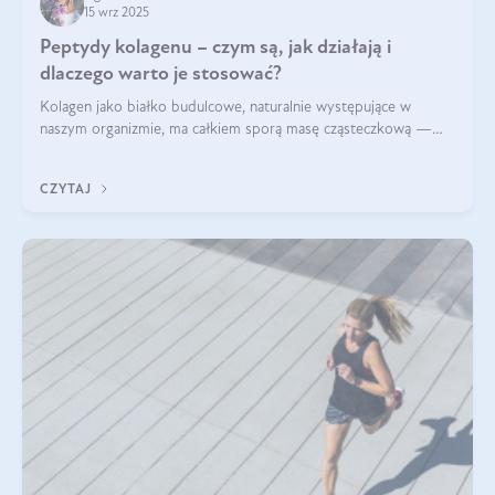
15 wrz 2025
Peptydy kolagenu – czym są, jak działają i
dlaczego warto je stosować?
Kolagen jako białko budulcowe, naturalnie występujące w
naszym organizmie, ma całkiem sporą masę cząsteczkową —
nawet do 300 kDa. Jeśli chcielibyśmy suplementować go w tej
formie, byłby trudno strawialny. Aby był lepiej przyswajalny i
CZYTAJ
bardziej biodostępny