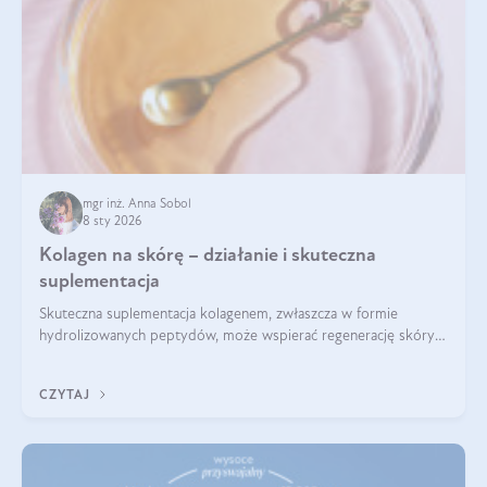
mgr inż. Anna Sobol
8 sty 2026
Kolagen na skórę – działanie i skuteczna
suplementacja
Skuteczna suplementacja kolagenem, zwłaszcza w formie
hydrolizowanych peptydów, może wspierać regenerację skóry i
poprawiać jej wygląd, jeśli jest połączona z odpowiednią dietą i
regularnością stosowania.
CZYTAJ