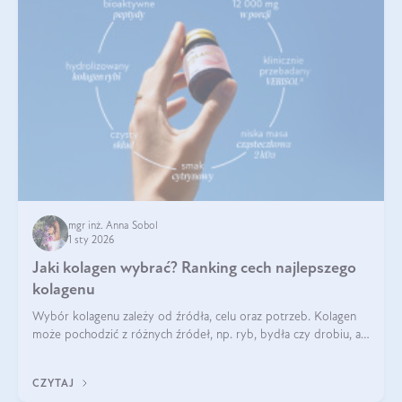
mgr inż. Anna Sobol
1 sty 2026
Jaki kolagen wybrać? Ranking cech najlepszego
kolagenu
Wybór kolagenu zależy od źródła, celu oraz potrzeb. Kolagen
może pochodzić z różnych źródeł, np. ryb, bydła czy drobiu, a
każdy typ ma swoje unikatowe właściwości. Dla skóry najlepiej
sprawdza się kolagen rybi, a dla wspierania stawów — kolagen
CZYTAJ
bydlęcy.