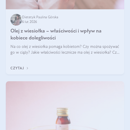
Dietetyk Paulina Górska
6 lut 2026
Olej z wiesiołka – właściwości i wpływ na
kobiece dolegliwości
Na co olej z wiesiołka pomaga kobietom? Czy można spożywać
go w ciąży? Jakie właściwości lecznicze ma olej z wiesiołka? Czy
jego skuteczność potwierdzają badania? Ile trzeba czekać na
efekty? Jaka jes
CZYTAJ