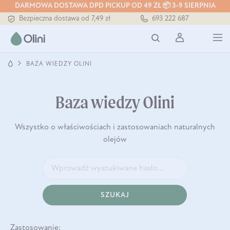
DARMOWA DOSTAWA DPD PICKUP OD 49 ZŁ 📦 3-9 SIERPNIA
Tłoczony zawsze na zimno
693 222 687
Bezpieczna dostawa od 7,49 zł
Darmowa dostawa od 199 zł
Tłoczony zawsze na zimno
BAZA WIEDZY OLINI
Baza wiedzy Olini
Wszystko o właściwościach i zastosowaniach naturalnych
olejów
SZUKAJ
Zastosowanie: