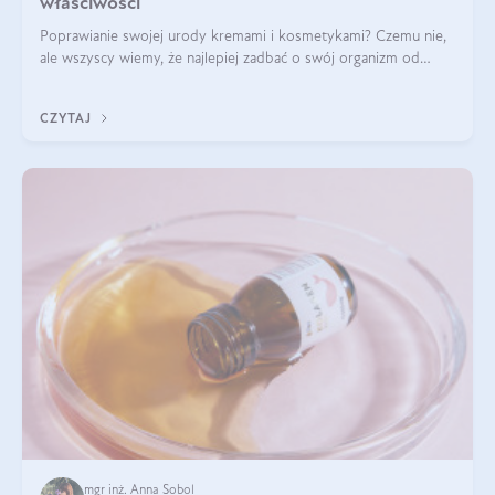
właściwości
Poprawianie swojej urody kremami i kosmetykami? Czemu nie,
ale wszyscy wiemy, że najlepiej zadbać o swój organizm od
wewnątrz — to solidna podstawa do tego, by nasz wygląd
zewnętrzny prezentował się zdrowo i atrakcyjnie. Stosowanie
CZYTAJ
wysokiej jakości suplem
mgr inż. Anna Sobol