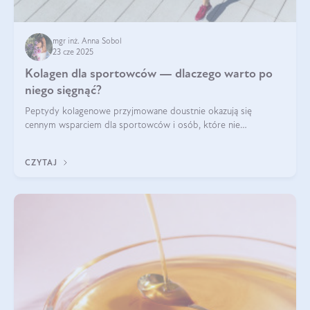
mgr inż. Anna Sobol
23 cze 2025
Kolagen dla sportowców — dlaczego warto po
niego sięgnąć?
Peptydy kolagenowe przyjmowane doustnie okazują się
cennym wsparciem dla sportowców i osób, które nie
wyobrażają sobie życia bez intensywnego ruchu.
CZYTAJ