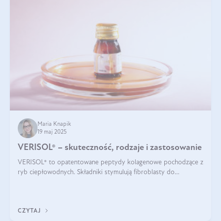
Maria Knapik
19 maj 2025
VERISOL® – skuteczność, rodzaje i zastosowanie
VERISOL® to opatentowane peptydy kolagenowe pochodzące z
ryb ciepłowodnych. Składniki stymulują fibroblasty do
produkcji kolagenu i elastyny w skórze. Kolagen VERISOL®
zapewnia wysoką biodostępność i umożliwia skuteczne dotarcie
do komórek skóry.
CZYTAJ