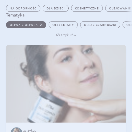
NA ODPORNOŚĆ
DLA DZIECI
KOSMETYCZNE
OLEJOWANIE
Tematyka:
OLIWA Z OLIWEK
OLEJ LNIANY
OLEJ Z CZARNUSZKI
OC
68 artykułów
Iza Sykut