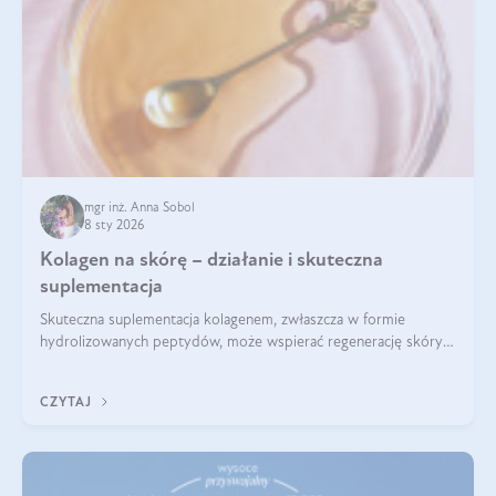
mgr inż. Anna Sobol
8 sty 2026
Kolagen na skórę – działanie i skuteczna
suplementacja
Skuteczna suplementacja kolagenem, zwłaszcza w formie
hydrolizowanych peptydów, może wspierać regenerację skóry i
poprawiać jej wygląd, jeśli jest połączona z odpowiednią dietą i
regularnością stosowania.
CZYTAJ