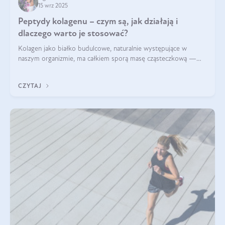
15 wrz 2025
Peptydy kolagenu – czym są, jak działają i
dlaczego warto je stosować?
Kolagen jako białko budulcowe, naturalnie występujące w
naszym organizmie, ma całkiem sporą masę cząsteczkową —
nawet do 300 kDa. Jeśli chcielibyśmy suplementować go w tej
formie, byłby trudno strawialny. Aby był lepiej przyswajalny i
CZYTAJ
bardziej biodostępny