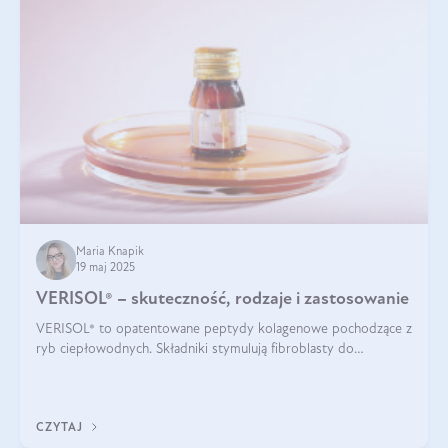
Maria Knapik
19 maj 2025
VERISOL® – skuteczność, rodzaje i zastosowanie
VERISOL® to opatentowane peptydy kolagenowe pochodzące z
ryb ciepłowodnych. Składniki stymulują fibroblasty do
produkcji kolagenu i elastyny w skórze. Kolagen VERISOL®
zapewnia wysoką biodostępność i umożliwia skuteczne dotarcie
do komórek skóry.
CZYTAJ