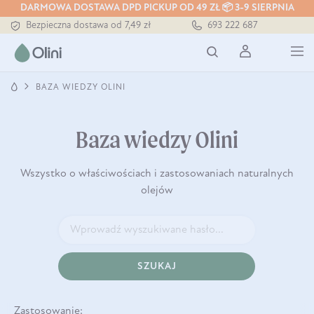
Tłoczony zawsze na zimno
DARMOWA DOSTAWA DPD PICKUP OD 49 ZŁ 📦 3-9 SIERPNIA
Bezpieczna dostawa od 7,49 zł
693 222 687
Darmowa dostawa od 199 zł
Tłoczony zawsze na zimno
BAZA WIEDZY OLINI
Baza wiedzy Olini
Wszystko o właściwościach i zastosowaniach naturalnych
olejów
SZUKAJ
Zastosowanie: