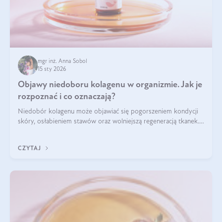
mgr inż. Anna Sobol
15 sty 2026
Objawy niedoboru kolagenu w organizmie. Jak je
rozpoznać i co oznaczają?
Niedobór kolagenu może objawiać się pogorszeniem kondycji
skóry, osłabieniem stawów oraz wolniejszą regeneracją tkanek.
Do najczęstszych sygnałów należą utrata jędrności i
elastyczności skóry, bóle stawów, łamliwość paznokci oraz
CZYTAJ
osłabienie włosów.