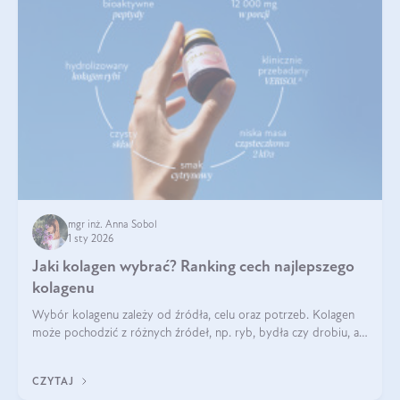
mgr inż. Anna Sobol
1 sty 2026
Jaki kolagen wybrać? Ranking cech najlepszego
kolagenu
Wybór kolagenu zależy od źródła, celu oraz potrzeb. Kolagen
może pochodzić z różnych źródeł, np. ryb, bydła czy drobiu, a
każdy typ ma swoje unikatowe właściwości. Dla skóry najlepiej
sprawdza się kolagen rybi, a dla wspierania stawów — kolagen
CZYTAJ
bydlęcy.