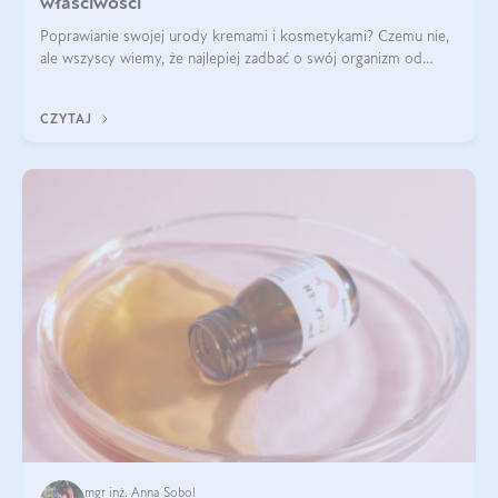
właściwości
Poprawianie swojej urody kremami i kosmetykami? Czemu nie,
ale wszyscy wiemy, że najlepiej zadbać o swój organizm od
wewnątrz — to solidna podstawa do tego, by nasz wygląd
zewnętrzny prezentował się zdrowo i atrakcyjnie. Stosowanie
CZYTAJ
wysokiej jakości suplem
mgr inż. Anna Sobol