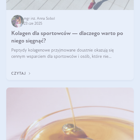
mgr inż. Anna Sobol
23 cze 2025
Kolagen dla sportowców — dlaczego warto po
niego sięgnąć?
Peptydy kolagenowe przyjmowane doustnie okazują się
cennym wsparciem dla sportowców i osób, które nie
wyobrażają sobie życia bez intensywnego ruchu.
CZYTAJ