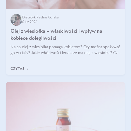
Dietetyk Paulina Górska
6 lut 2026
Olej z wiesiołka – właściwości i wpływ na
kobiece dolegliwości
Na co olej z wiesiołka pomaga kobietom? Czy można spożywać
go w ciąży? Jakie właściwości lecznicze ma olej z wiesiołka? Czy
jego skuteczność potwierdzają badania? Ile trzeba czekać na
efekty? Jaka jes
CZYTAJ