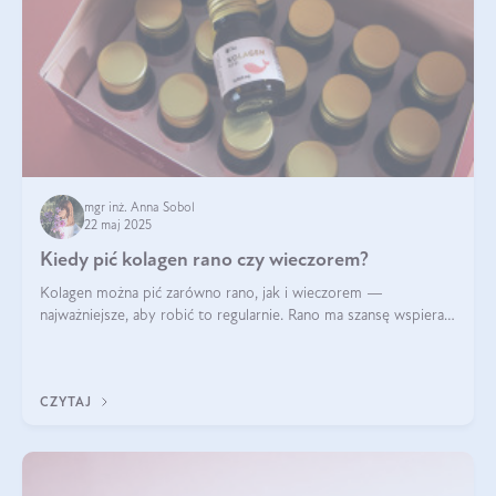
mgr inż. Anna Sobol
22 maj 2025
Kiedy pić kolagen rano czy wieczorem?
Kolagen można pić zarówno rano, jak i wieczorem —
najważniejsze, aby robić to regularnie. Rano ma szansę wspierać
energię i metabolizm, a wieczorem regenerację organizmu
podczas snu.
CZYTAJ