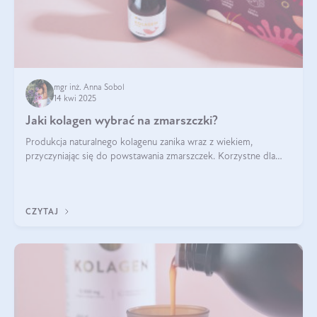
mgr inż. Anna Sobol
14 kwi 2025
Jaki kolagen wybrać na zmarszczki?
Produkcja naturalnego kolagenu zanika wraz z wiekiem,
przyczyniając się do powstawania zmarszczek. Korzystne dla
skóry efekty stosowania kolagenu w formie preparatów
doustnych potwierdzone zostały przez badania naukowe.
CZYTAJ