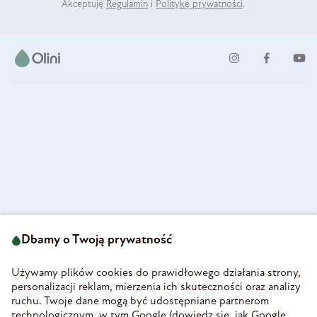
Akceptuję
Regulamin
i
Politykę prywatności
.
ul. Strzegomska 49
693 222 687
58-160 Świebodzice
Dbamy o Twoją prywatność
sklep@olini.pl
Polska
NIP 8860027066
Używamy plików cookies do prawidłowego działania strony,
REGON 890213034
personalizacji reklam, mierzenia ich skuteczności oraz analizy
ruchu. Twoje dane mogą być udostępniane partnerom
INFORMACJE
technologicznym, w tym Google (
dowiedz się, jak Google