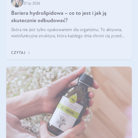
21 lip 2026
Bariera hydrolipidowa – co to jest i jak ją
skutecznie odbudować?
Skóra nie jest tylko opakowaniem dla organizmu. To aktywna,
wielofunkcyjna struktura, która każdego dnia chroni cię przed
utratą wody, wahaniami temperatury i czynnikami
środowiskowymi. Jednym z jej kluczowych elementów jest
CZYTAJ
bariera hydrolipidowa.