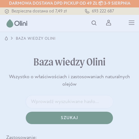
Tłoczony zawsze na zimno
DARMOWA DOSTAWA DPD PICKUP OD 49 ZŁ 📦 3-9 SIERPNIA
Bezpieczna dostawa od 7,49 zł
693 222 687
Darmowa dostawa od 199 zł
Tłoczony zawsze na zimno
BAZA WIEDZY OLINI
Baza wiedzy Olini
Wszystko o właściwościach i zastosowaniach naturalnych
olejów
SZUKAJ
Zastosowanie: