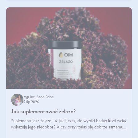
mgr inż. Anna Sobol
9 lip 2026
Jak suplementować żelazo?
Suplementujesz żelazo już jakiś czas, ale wyniki badań krwi wciąż
wskazują jego niedobór? A czy przyjrzałaś się dobrze samemu
sposobowi suplementacji tego mikroelementu? Dowiedz się, jak