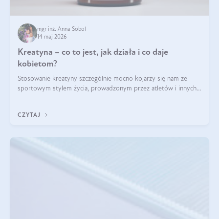
mgr inż. Anna Sobol
14 maj 2026
Kreatyna – co to jest, jak działa i co daje
kobietom?
Stosowanie kreatyny szczególnie mocno kojarzy się nam ze
sportowym stylem życia, prowadzonym przez atletów i innych
miłośników aktywności fizycznej. Nie bez powodu: faktycznie,
ten naturalny metabolit aminokwasów poprawia wydolność i
CZYTAJ
zwiększa masę