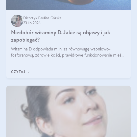
Dietetyk Paulina Górska
23 lip 2026
Niedobór witaminy D. Jakie są objawy i jak
zapobiegać?
Witamina D odpowiada m.in. za równowagę wapniowo-
fosforanową, zdrowie kości, prawidłowe funkcjonowanie mięśni
i wspieranie odporności. Mimo że organizm może ją wytwarzać
pod wpływem słońca, niedobór witaminy D pozostaje częstym
CZYTAJ
problemem.