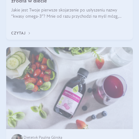
źródła w diecie
Jakie jest Twoje pierwsze skojarzenie po usłyszeniu nazwy
“kwasy omega-3”? Mnie od razu przychodzi na myśl mózg,
wsparcie układu nerwowego i zdrowie skóry. W tym artykule
skupimy się głównie na dwóch kwasach z tej rodziny: DHA oraz
CZYTAJ
EPA.
Dietetyk Paulina Górska