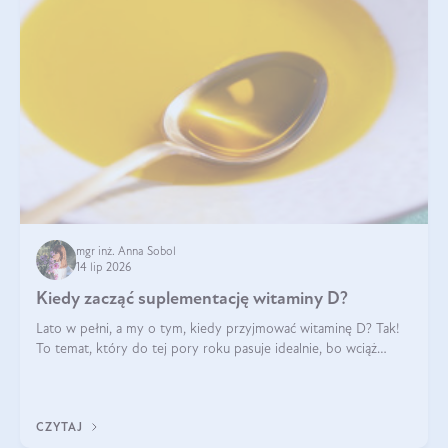
mgr inż. Anna Sobol
14 lip 2026
Kiedy zacząć suplementację witaminy D?
Lato w pełni, a my o tym, kiedy przyjmować witaminę D? Tak!
To temat, który do tej pory roku pasuje idealnie, bo wciąż
zdarza się, że suplementacja tej witaminy pozostawia
wątpliwości. Najczęstsze pytania dotyczą tego, ile trzeba być na
słońcu, aby witami
CZYTAJ