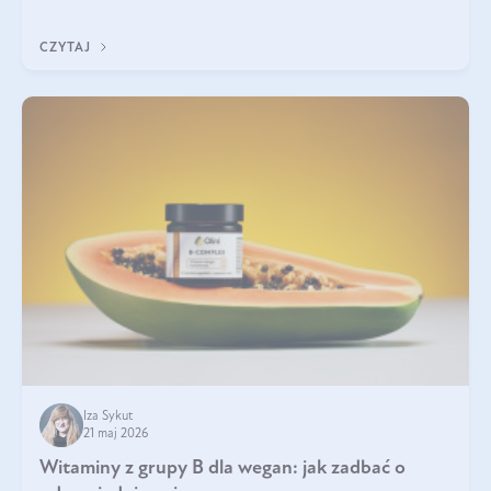
która sprawdza się najlepiej w praktyce. W tym artykule
przyglądamy się temu, jaka forma kreatyny jest najlepsza.
CZYTAJ
Iza Sykut
21 maj 2026
Witaminy z grupy B dla wegan: jak zadbać o