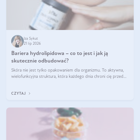
Iza Sykut
21 lip 2026
Bariera hydrolipidowa – co to jest i jak ją
skutecznie odbudować?
Skóra nie jest tylko opakowaniem dla organizmu. To aktywna,
wielofunkcyjna struktura, która każdego dnia chroni cię przed
utratą wody, wahaniami temperatury i czynnikami
środowiskowymi. Jednym z jej kluczowych elementów jest
CZYTAJ
bariera hydrolipidowa.