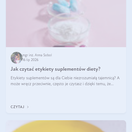
mgr inż. Anna Sobol
16 lip 2026
Jak czytać etykiety suplementów diety?
Etykiety suplementów są dla Ciebie niezrozumiałą tajemnicą? A
może wręcz przeciwnie, często je czytasz i dzięki temu, że
doskonale rozumiesz co jest na nich napisane, dokonujesz
najlepszych dla siebie decyzji zakupowych?
CZYTAJ