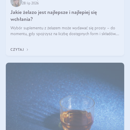
28 lip 2026
Jakie żelazo jest najlepsze i najlepiej się
wchłania?
Wybór suplementu z żelazem może wydawać się prosty – do
momentu, gdy spojrzysz na liczbę dostępnych form i składów.
Lepszy będzie bisglicynian, czy siarczan? Co wpływa na
wchłanianie żelaza i jakie dodatkowe składniki powinien
CZYTAJ
zawierać suplement?