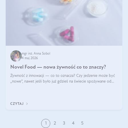
mgr inż. Anna Sobol
4 maj 2026
Novel Food — nowa żywność co to znaczy?
Żywność z innowacji — co to oznacza? Czy jedzenie może być
„nowe”, nawet jeśli było już gdzieś na świecie spożywane od
wieków? Czy w składnikach spożywczych mogą być obecne
jakieś nanomateriały? Dowiesz się tego z niniejszego artykułu:
poznasz definicję n
CZYTAJ
1
2
3
4
5