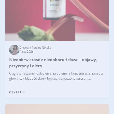
Dietetyk Paulina Górska
11 cze 2026
Niedokrwistość z niedoboru żelaza – objawy,
przyczyny i dieta
Ciągłe zmęczenie, osłabienie, problemy z koncentracją, zawroty
głowy czy bladość skóry bywają tłumaczone stresem,
przepracowaniem lub niedoborem snu. Tymczasem ich
przyczyną może być niedokrwistość z niedoboru żelaza.
CZYTAJ