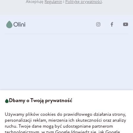
Akceptuję
Regulamin
i
Politykę prywatności
.
ul. Strzegomska 49
693 222 687
58-160 Świebodzice
Dbamy o Twoją prywatność
sklep@olini.pl
Polska
NIP 8860027066
Używamy plików cookies do prawidłowego działania strony,
REGON 890213034
personalizacji reklam, mierzenia ich skuteczności oraz analizy
ruchu. Twoje dane mogą być udostępniane partnerom
INFORMACJE
technologicznym, w tym Google (
dowiedz się, jak Google