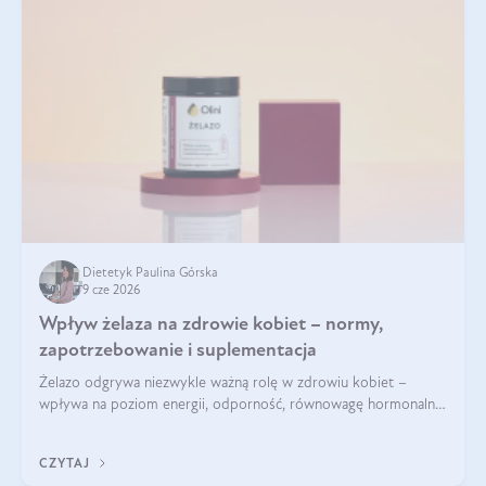
Dietetyk Paulina Górska
9 cze 2026
Wpływ żelaza na zdrowie kobiet – normy,
zapotrzebowanie i suplementacja
Żelazo odgrywa niezwykle ważną rolę w zdrowiu kobiet –
wpływa na poziom energii, odporność, równowagę hormonalną
i prawidłowy przebieg cyklu miesiączkowego oraz ciąży. Jego
niedobór może prowadzić m.in. do zmęczenia, bólów i
CZYTAJ
zawrotów głowy czy problemów z