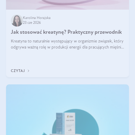
Karolina Horajska
23 cze 2026
Jak stosować kreatynę? Praktyczny przewodnik
Kreatyna to naturalnie występujący w organizmie związek, który
odgrywa ważną rolę w produkcji energii dla pracujących mięśni.
Choć przez lata kojarzono ją głównie ze sportami siłowymi, dziś
jest jednym z najlepiej przebadanych suplementów
stosowanych prze
CZYTAJ