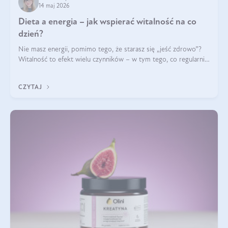
14 maj 2026
Dieta a energia – jak wspierać witalność na co
dzień?
Nie masz energii, pomimo tego, że starasz się „jeść zdrowo”?
Witalność to efekt wielu czynników – w tym tego, co regularnie
ląduje na talerzu. Zapotrzebowanie na składniki odżywcze różni
się w zależności od osoby
CZYTAJ