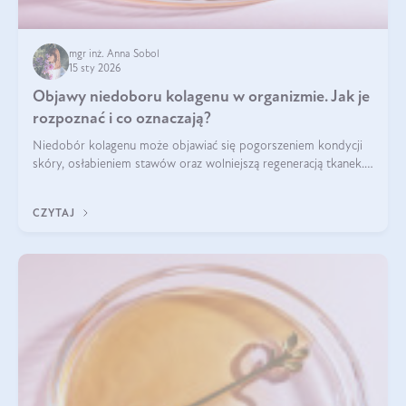
mgr inż. Anna Sobol
15 sty 2026
Objawy niedoboru kolagenu w organizmie. Jak je
rozpoznać i co oznaczają?
Niedobór kolagenu może objawiać się pogorszeniem kondycji
skóry, osłabieniem stawów oraz wolniejszą regeneracją tkanek.
Do najczęstszych sygnałów należą utrata jędrności i
elastyczności skóry, bóle stawów, łamliwość paznokci oraz
CZYTAJ
osłabienie włosów.