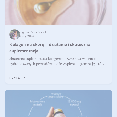
mgr inż. Anna Sobol
8 sty 2026
Kolagen na skórę – działanie i skuteczna
suplementacja
Skuteczna suplementacja kolagenem, zwłaszcza w formie
hydrolizowanych peptydów, może wspierać regenerację skóry i
poprawiać jej wygląd, jeśli jest połączona z odpowiednią dietą i
regularnością stosowania.
CZYTAJ