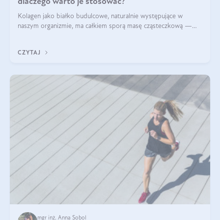
dlaczego warto je stosować?
Kolagen jako białko budulcowe, naturalnie występujące w
naszym organizmie, ma całkiem sporą masę cząsteczkową —
nawet do 300 kDa. Jeśli chcielibyśmy suplementować go w tej
formie, byłby trudno strawialny. Aby był lepiej przyswajalny i
CZYTAJ
bardziej biodostępny
mgr inż. Anna Sobol