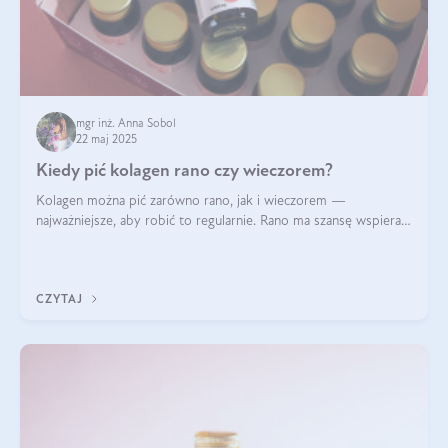
mgr inż. Anna Sobol
22 maj 2025
Kiedy pić kolagen rano czy wieczorem?
Kolagen można pić zarówno rano, jak i wieczorem —
najważniejsze, aby robić to regularnie. Rano ma szansę wspierać
energię i metabolizm, a wieczorem regenerację organizmu
podczas snu.
CZYTAJ