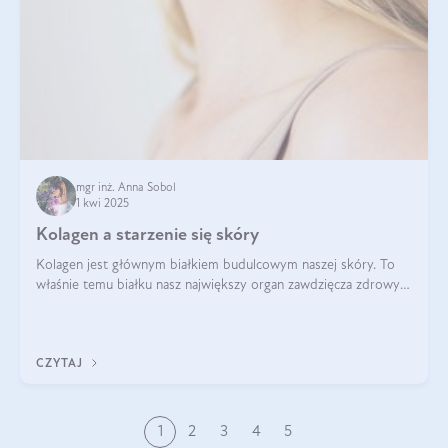
mgr inż. Anna Sobol
1 kwi 2025
Kolagen a starzenie się skóry
Kolagen jest głównym białkiem budulcowym naszej skóry. To
właśnie temu białku nasz największy organ zawdzięcza zdrowy
wygląd, odpowiednie nawilżenie i prawidłowe funkcjonowanie.tt
CZYTAJ
1
2
3
4
5