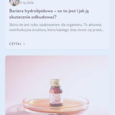
21 lip 2026
Bariera hydrolipidowa – co to jest i jak ją
skutecznie odbudować?
Skóra nie jest tylko opakowaniem dla organizmu. To aktywna,
wielofunkcyjna struktura, która każdego dnia chroni cię przed
utratą wody, wahaniami temperatury i czynnikami
środowiskowymi. Jednym z jej kluczowych elementów jest
CZYTAJ
bariera hydrolipidowa.