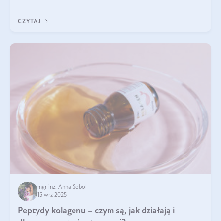
wewnątrz — to solidna podstawa do tego, by nasz wygląd
zewnętrzny prezentował się zdrowo i atrakcyjnie. Stosowanie
CZYTAJ
wysokiej jakości suplem
mgr inż. Anna Sobol
15 wrz 2025
Peptydy kolagenu – czym są, jak działają i