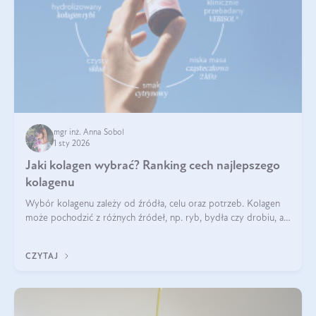
mgr inż. Anna Sobol
1 sty 2026
Jaki kolagen wybrać? Ranking cech najlepszego
kolagenu
Wybór kolagenu zależy od źródła, celu oraz potrzeb. Kolagen
może pochodzić z różnych źródeł, np. ryb, bydła czy drobiu, a
każdy typ ma swoje unikatowe właściwości. Dla skóry najlepiej
sprawdza się kolagen rybi, a dla wspierania stawów — kolagen
CZYTAJ
bydlęcy.