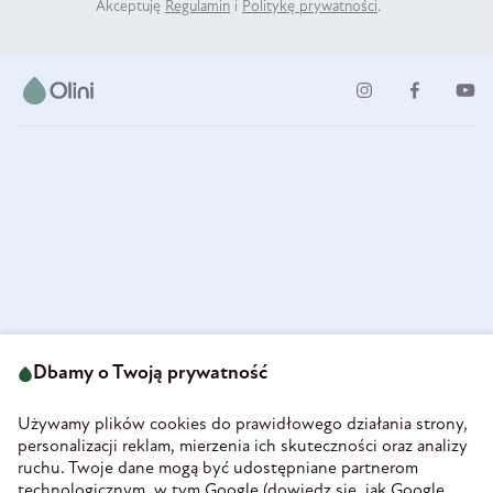
Akceptuję
Regulamin
i
Politykę prywatności
.
ul. Strzegomska 49
693 222 687
58-160 Świebodzice
Dbamy o Twoją prywatność
sklep@olini.pl
Polska
NIP 8860027066
Używamy plików cookies do prawidłowego działania strony,
REGON 890213034
personalizacji reklam, mierzenia ich skuteczności oraz analizy
ruchu. Twoje dane mogą być udostępniane partnerom
INFORMACJE
technologicznym, w tym Google (
dowiedz się, jak Google