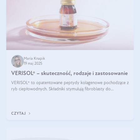
Maria Knapik
19 maj 2025
VERISOL® – skuteczność, rodzaje i zastosowanie
VERISOL® to opatentowane peptydy kolagenowe pochodzące z
ryb ciepłowodnych. Składniki stymulują fibroblasty do
produkcji kolagenu i elastyny w skórze. Kolagen VERISOL®
zapewnia wysoką biodostępność i umożliwia skuteczne dotarcie
do komórek skóry.
CZYTAJ