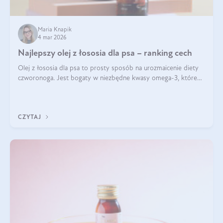
Maria Knapik
4 mar 2026
Najlepszy olej z łososia dla psa – ranking cech
Olej z łososia dla psa to prosty sposób na urozmaicenie diety
czworonoga. Jest bogaty w niezbędne kwasy omega-3, które
mogą pozytywnie wpłynąć na ogólną formę pupila. Na jakie
właściwości tego oleju rybiego warto w szczególności zwrócić
uwagę?
CZYTAJ