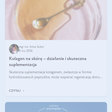
mgr inż. Anna Sobol
8 sty 2026
Kolagen na skórę – działanie i skuteczna
suplementacja
Skuteczna suplementacja kolagenem, zwłaszcza w formie
hydrolizowanych peptydów, może wspierać regenerację skóry i
poprawiać jej wygląd, jeśli jest połączona z odpowiednią dietą i
regularnością stosowania.
CZYTAJ