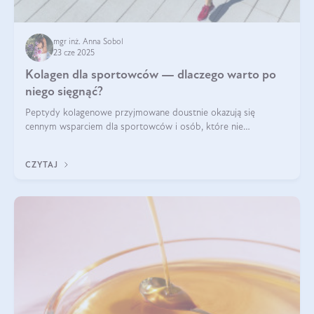
mgr inż. Anna Sobol
23 cze 2025
Kolagen dla sportowców — dlaczego warto po
niego sięgnąć?
Peptydy kolagenowe przyjmowane doustnie okazują się
cennym wsparciem dla sportowców i osób, które nie
wyobrażają sobie życia bez intensywnego ruchu.
CZYTAJ