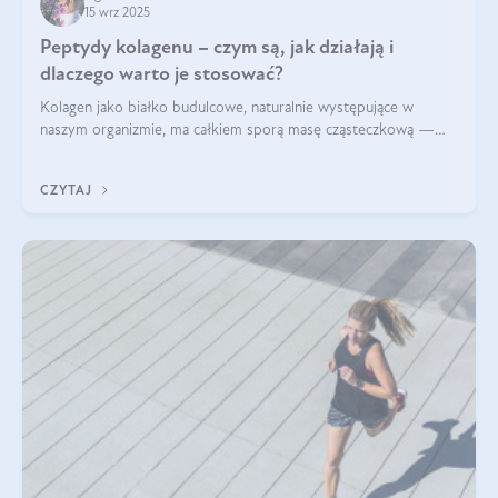
15 wrz 2025
Peptydy kolagenu – czym są, jak działają i
dlaczego warto je stosować?
Kolagen jako białko budulcowe, naturalnie występujące w
naszym organizmie, ma całkiem sporą masę cząsteczkową —
nawet do 300 kDa. Jeśli chcielibyśmy suplementować go w tej
formie, byłby trudno strawialny. Aby był lepiej przyswajalny i
CZYTAJ
bardziej biodostępny