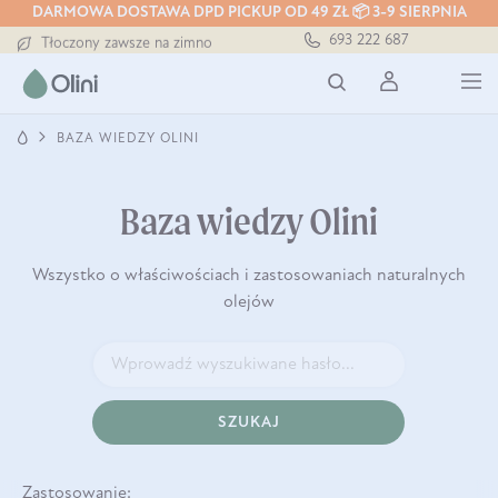
DARMOWA DOSTAWA DPD PICKUP OD 49 ZŁ 📦 3-9 SIERPNIA
Darmowa dostawa od 199 zł
693 222 687
Tłoczony zawsze na zimno
Bezpieczna dostawa od 7,49 zł
Darmowa dostawa od 199 zł
Tłoczony zawsze na zimno
BAZA WIEDZY OLINI
Baza wiedzy Olini
Wszystko o właściwościach i zastosowaniach naturalnych
olejów
SZUKAJ
Zastosowanie: