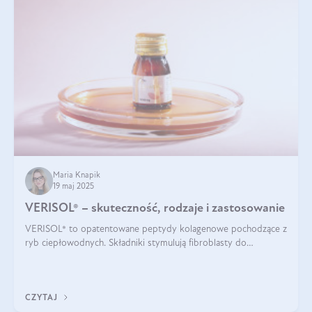
Maria Knapik
19 maj 2025
VERISOL® – skuteczność, rodzaje i zastosowanie
VERISOL® to opatentowane peptydy kolagenowe pochodzące z
ryb ciepłowodnych. Składniki stymulują fibroblasty do
produkcji kolagenu i elastyny w skórze. Kolagen VERISOL®
zapewnia wysoką biodostępność i umożliwia skuteczne dotarcie
do komórek skóry.
CZYTAJ