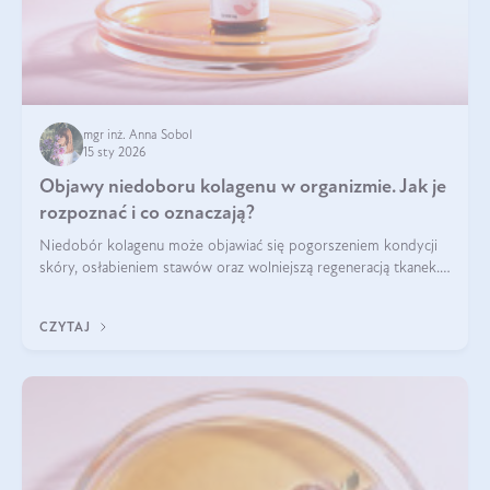
mgr inż. Anna Sobol
15 sty 2026
Objawy niedoboru kolagenu w organizmie. Jak je
rozpoznać i co oznaczają?
Niedobór kolagenu może objawiać się pogorszeniem kondycji
skóry, osłabieniem stawów oraz wolniejszą regeneracją tkanek.
Do najczęstszych sygnałów należą utrata jędrności i
elastyczności skóry, bóle stawów, łamliwość paznokci oraz
CZYTAJ
osłabienie włosów.