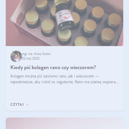
mgr inż. Anna Sobol
22 maj 2025
Kiedy pić kolagen rano czy wieczorem?
Kolagen można pić zarówno rano, jak i wieczorem —
najważniejsze, aby robić to regularnie. Rano ma szansę wspierać
energię i metabolizm, a wieczorem regenerację organizmu
podczas snu.
CZYTAJ