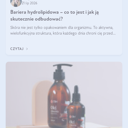
21 lip 2026
Bariera hydrolipidowa – co to jest i jak ją
skutecznie odbudować?
Skóra nie jest tylko opakowaniem dla organizmu. To aktywna,
wielofunkcyjna struktura, która każdego dnia chroni cię przed
utratą wody, wahaniami temperatury i czynnikami
środowiskowymi. Jednym z jej kluczowych elementów jest
CZYTAJ
bariera hydrolipidowa.