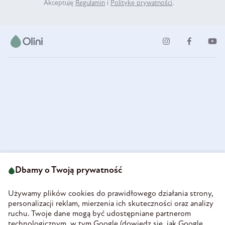
Akceptuję
Regulamin
i
Politykę prywatności
.
ul. Strzegomska 49
693 222 687
58-160 Świebodzice
Dbamy o Twoją prywatność
sklep@olini.pl
Polska
NIP 8860027066
Używamy plików cookies do prawidłowego działania strony,
REGON 890213034
personalizacji reklam, mierzenia ich skuteczności oraz analizy
ruchu. Twoje dane mogą być udostępniane partnerom
INFORMACJE
technologicznym, w tym Google (
dowiedz się, jak Google