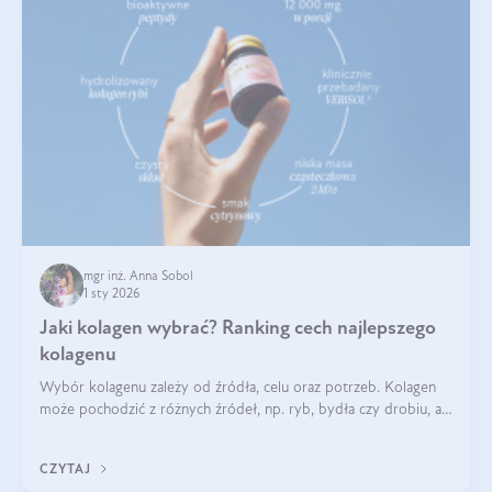
mgr inż. Anna Sobol
1 sty 2026
Jaki kolagen wybrać? Ranking cech najlepszego
kolagenu
Wybór kolagenu zależy od źródła, celu oraz potrzeb. Kolagen
może pochodzić z różnych źródeł, np. ryb, bydła czy drobiu, a
każdy typ ma swoje unikatowe właściwości. Dla skóry najlepiej
sprawdza się kolagen rybi, a dla wspierania stawów — kolagen
CZYTAJ
bydlęcy.