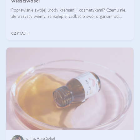
właściwości
Poprawianie swojej urody kremami i kosmetykami? Czemu nie,
ale wszyscy wiemy, że najlepiej zadbać o swój organizm od
wewnątrz — to solidna podstawa do tego, by nasz wygląd
zewnętrzny prezentował się zdrowo i atrakcyjnie. Stosowanie
CZYTAJ
wysokiej jakości suplem
mgr inż. Anna Sobol