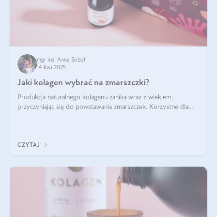
mgr inż. Anna Sobol
14 kwi 2025
Jaki kolagen wybrać na zmarszczki?
Produkcja naturalnego kolagenu zanika wraz z wiekiem,
przyczyniając się do powstawania zmarszczek. Korzystne dla
skóry efekty stosowania kolagenu w formie preparatów
doustnych potwierdzone zostały przez badania naukowe.
CZYTAJ