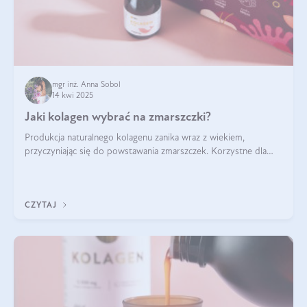
mgr inż. Anna Sobol
14 kwi 2025
Jaki kolagen wybrać na zmarszczki?
Produkcja naturalnego kolagenu zanika wraz z wiekiem,
przyczyniając się do powstawania zmarszczek. Korzystne dla
skóry efekty stosowania kolagenu w formie preparatów
doustnych potwierdzone zostały przez badania naukowe.
CZYTAJ