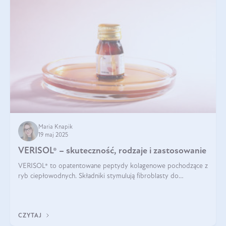
Maria Knapik
19 maj 2025
VERISOL® – skuteczność, rodzaje i zastosowanie
VERISOL® to opatentowane peptydy kolagenowe pochodzące z
ryb ciepłowodnych. Składniki stymulują fibroblasty do
produkcji kolagenu i elastyny w skórze. Kolagen VERISOL®
zapewnia wysoką biodostępność i umożliwia skuteczne dotarcie
do komórek skóry.
CZYTAJ