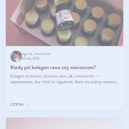
mgr inż. Anna Sobol
22 maj 2025
Kiedy pić kolagen rano czy wieczorem?
Kolagen można pić zarówno rano, jak i wieczorem —
najważniejsze, aby robić to regularnie. Rano ma szansę wspierać
energię i metabolizm, a wieczorem regenerację organizmu
podczas snu.
CZYTAJ