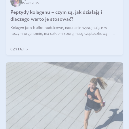
15 wrz 2025
Peptydy kolagenu – czym są, jak działają i
dlaczego warto je stosować?
Kolagen jako białko budulcowe, naturalnie występujące w
naszym organizmie, ma całkiem sporą masę cząsteczkową —
nawet do 300 kDa. Jeśli chcielibyśmy suplementować go w tej
formie, byłby trudno strawialny. Aby był lepiej przyswajalny i
CZYTAJ
bardziej biodostępny