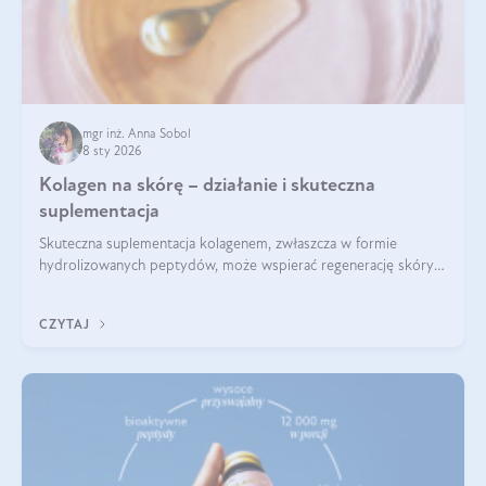
mgr inż. Anna Sobol
8 sty 2026
Kolagen na skórę – działanie i skuteczna
suplementacja
Skuteczna suplementacja kolagenem, zwłaszcza w formie
hydrolizowanych peptydów, może wspierać regenerację skóry i
poprawiać jej wygląd, jeśli jest połączona z odpowiednią dietą i
regularnością stosowania.
CZYTAJ