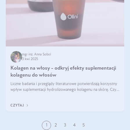
mgr inż. Anna Sobol
3 kwi 2025
Kolagen na włosy - odkryj efekty suplementacji
kolagenu do włosów
Liczne badania i przeglądy literaturowe potwierdzają korzystny
wpływ suplementacji hydrolizowanego kolagenu na skórę. Czy
tak samo jest w przypadku włosów?
CZYTAJ
1
2
3
4
5