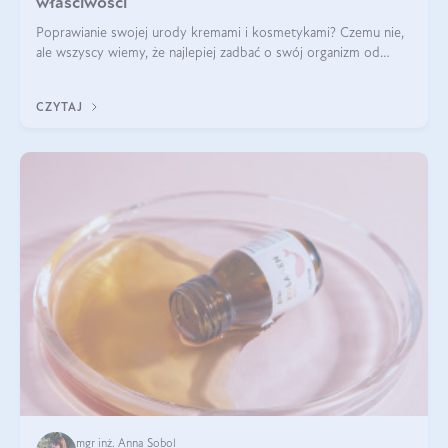
właściwości
Poprawianie swojej urody kremami i kosmetykami? Czemu nie,
ale wszyscy wiemy, że najlepiej zadbać o swój organizm od
wewnątrz — to solidna podstawa do tego, by nasz wygląd
zewnętrzny prezentował się zdrowo i atrakcyjnie. Stosowanie
CZYTAJ
wysokiej jakości suplem
mgr inż. Anna Sobol