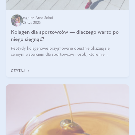
mgr inż. Anna Sobol
23 cze 2025
Kolagen dla sportowców — dlaczego warto po
niego sięgnąć?
Peptydy kolagenowe przyjmowane doustnie okazują się
cennym wsparciem dla sportowców i osób, które nie
wyobrażają sobie życia bez intensywnego ruchu.
CZYTAJ