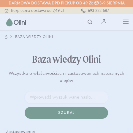
Tłoczony zawsze na zimno
DARMOWA DOSTAWA DPD PICKUP OD 49 ZŁ 📦 3-9 SIERPNIA
Bezpieczna dostawa od 7,49 zł
693 222 687
Darmowa dostawa od 199 zł
Tłoczony zawsze na zimno
BAZA WIEDZY OLINI
Baza wiedzy Olini
Wszystko o właściwościach i zastosowaniach naturalnych
olejów
SZUKAJ
Zastosowanie: