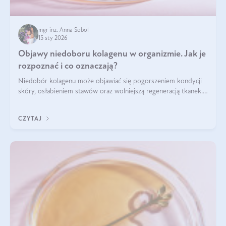
mgr inż. Anna Sobol
15 sty 2026
Objawy niedoboru kolagenu w organizmie. Jak je
rozpoznać i co oznaczają?
Niedobór kolagenu może objawiać się pogorszeniem kondycji
skóry, osłabieniem stawów oraz wolniejszą regeneracją tkanek.
Do najczęstszych sygnałów należą utrata jędrności i
elastyczności skóry, bóle stawów, łamliwość paznokci oraz
CZYTAJ
osłabienie włosów.