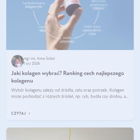
mgr inż. Anna Sobol
1 sty 2026
Jaki kolagen wybrać? Ranking cech najlepszego
kolagenu
Wybór kolagenu zależy od źródła, celu oraz potrzeb. Kolagen
może pochodzić z różnych źródeł, np. ryb, bydła czy drobiu, a
każdy typ ma swoje unikatowe właściwości. Dla skóry najlepiej
sprawdza się kolagen rybi, a dla wspierania stawów — kolagen
CZYTAJ
bydlęcy.