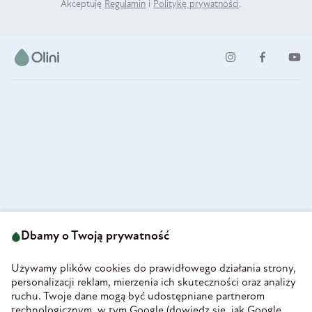
Akceptuję
Regulamin
i
Politykę prywatności
.
ul. Strzegomska 49
693 222 687
58-160 Świebodzice
Dbamy o Twoją prywatność
sklep@olini.pl
Polska
NIP 8860027066
Używamy plików cookies do prawidłowego działania strony,
REGON 890213034
personalizacji reklam, mierzenia ich skuteczności oraz analizy
ruchu. Twoje dane mogą być udostępniane partnerom
INFORMACJE
technologicznym, w tym Google (
dowiedz się, jak Google