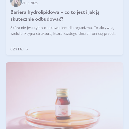
21 lip 2026
Bariera hydrolipidowa – co to jest i jak ją
skutecznie odbudować?
Skóra nie jest tylko opakowaniem dla organizmu. To aktywna,
wielofunkcyjna struktura, która każdego dnia chroni cię przed
utratą wody, wahaniami temperatury i czynnikami
środowiskowymi. Jednym z jej kluczowych elementów jest
CZYTAJ
bariera hydrolipidowa.