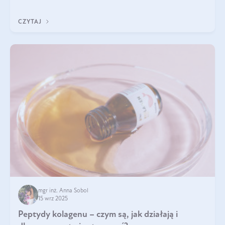
wewnątrz — to solidna podstawa do tego, by nasz wygląd
zewnętrzny prezentował się zdrowo i atrakcyjnie. Stosowanie
CZYTAJ
wysokiej jakości suplem
mgr inż. Anna Sobol
15 wrz 2025
Peptydy kolagenu – czym są, jak działają i