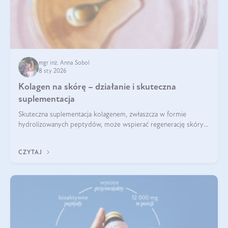
mgr inż. Anna Sobol
8 sty 2026
Kolagen na skórę – działanie i skuteczna
suplementacja
Skuteczna suplementacja kolagenem, zwłaszcza w formie
hydrolizowanych peptydów, może wspierać regenerację skóry i
poprawiać jej wygląd, jeśli jest połączona z odpowiednią dietą i
regularnością stosowania.
CZYTAJ