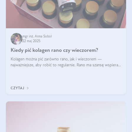
mgr inż. Anna Sobol
22 maj 2025
Kiedy pić kolagen rano czy wieczorem?
Kolagen można pić zarówno rano, jak i wieczorem —
najważniejsze, aby robić to regularnie. Rano ma szansę wspierać
energię i metabolizm, a wieczorem regenerację organizmu
podczas snu.
CZYTAJ