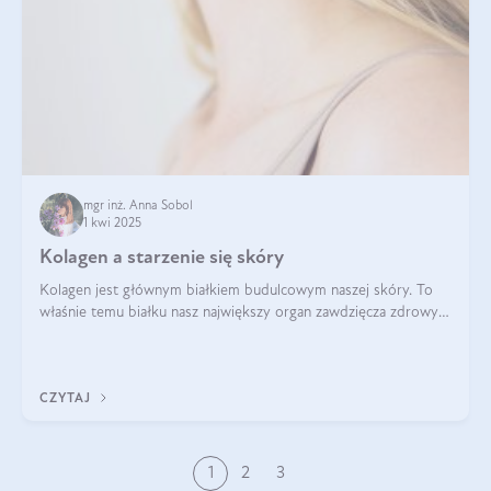
mgr inż. Anna Sobol
1 kwi 2025
Kolagen a starzenie się skóry
Kolagen jest głównym białkiem budulcowym naszej skóry. To
właśnie temu białku nasz największy organ zawdzięcza zdrowy
wygląd, odpowiednie nawilżenie i prawidłowe funkcjonowanie.tt
CZYTAJ
1
2
3