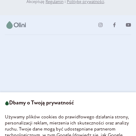
Akceptuję
Regulamin
i
Politykę prywatności
.
ul. Strzegomska 49
693 222 687
58-160 Świebodzice
Dbamy o Twoją prywatność
sklep@olini.pl
Polska
NIP 8860027066
Używamy plików cookies do prawidłowego działania strony,
REGON 890213034
personalizacji reklam, mierzenia ich skuteczności oraz analizy
ruchu. Twoje dane mogą być udostępniane partnerom
INFORMACJE
technologicznym, w tym Google (
dowiedz się, jak Google