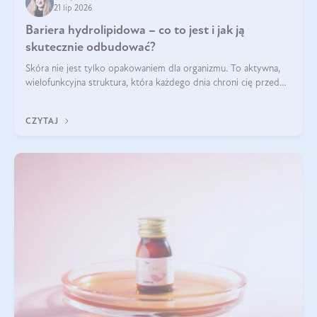
21 lip 2026
Bariera hydrolipidowa – co to jest i jak ją
skutecznie odbudować?
Skóra nie jest tylko opakowaniem dla organizmu. To aktywna,
wielofunkcyjna struktura, która każdego dnia chroni cię przed
utratą wody, wahaniami temperatury i czynnikami
środowiskowymi. Jednym z jej kluczowych elementów jest
CZYTAJ
bariera hydrolipidowa.