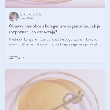
mgr inż. Anna Sobol
15 sty 2026
Objawy niedoboru kolagenu w organizmie. Jak je
rozpoznać i co oznaczają?
Niedobór kolagenu może objawiać się pogorszeniem kondycji
skóry, osłabieniem stawów oraz wolniejszą regeneracją tkanek.
Do najczęstszych sygnałów należą utrata jędrności i
elastyczności skóry, bóle stawów, łamliwość paznokci oraz
CZYTAJ
osłabienie włosów.