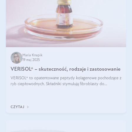
Maria Knapik
19 maj 2025
VERISOL® – skuteczność, rodzaje i zastosowanie
VERISOL® to opatentowane peptydy kolagenowe pochodzące z
ryb ciepłowodnych. Składniki stymulują fibroblasty do
produkcji kolagenu i elastyny w skórze. Kolagen VERISOL®
zapewnia wysoką biodostępność i umożliwia skuteczne dotarcie
do komórek skóry.
CZYTAJ