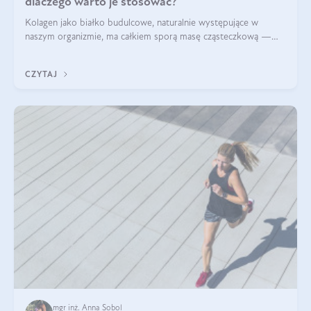
dlaczego warto je stosować?
Kolagen jako białko budulcowe, naturalnie występujące w
naszym organizmie, ma całkiem sporą masę cząsteczkową —
nawet do 300 kDa. Jeśli chcielibyśmy suplementować go w tej
formie, byłby trudno strawialny. Aby był lepiej przyswajalny i
CZYTAJ
bardziej biodostępny
mgr inż. Anna Sobol