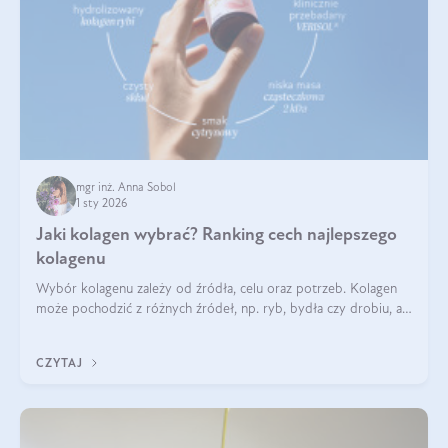
mgr inż. Anna Sobol
1 sty 2026
Jaki kolagen wybrać? Ranking cech najlepszego
kolagenu
Wybór kolagenu zależy od źródła, celu oraz potrzeb. Kolagen
może pochodzić z różnych źródeł, np. ryb, bydła czy drobiu, a
każdy typ ma swoje unikatowe właściwości. Dla skóry najlepiej
sprawdza się kolagen rybi, a dla wspierania stawów — kolagen
CZYTAJ
bydlęcy.