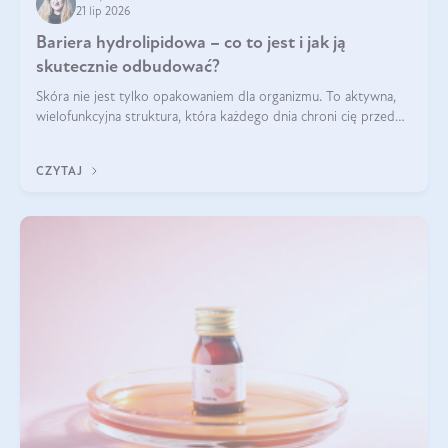
21 lip 2026
Bariera hydrolipidowa – co to jest i jak ją
skutecznie odbudować?
Skóra nie jest tylko opakowaniem dla organizmu. To aktywna,
wielofunkcyjna struktura, która każdego dnia chroni cię przed
utratą wody, wahaniami temperatury i czynnikami
środowiskowymi. Jednym z jej kluczowych elementów jest
CZYTAJ
bariera hydrolipidowa.