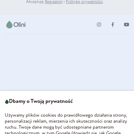
Akceptuję
Regulamin
i
Politykę prywatności
.
ul. Strzegomska 49
693 222 687
58-160 Świebodzice
Dbamy o Twoją prywatność
sklep@olini.pl
Polska
NIP 8860027066
Używamy plików cookies do prawidłowego działania strony,
REGON 890213034
personalizacji reklam, mierzenia ich skuteczności oraz analizy
ruchu. Twoje dane mogą być udostępniane partnerom
INFORMACJE
technologicznym, w tym Google (
dowiedz się, jak Google