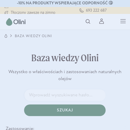
-10% NA PRODUKTY WSPIERAJĄCE ODPORNOŚĆ 🤧
Darmowa dostawa od 199 zł
693 222 687
Tłoczony zawsze na zimno
Bezpieczna dostawa od 7,49 zł
Darmowa dostawa od 199 zł
Tłoczony zawsze na zimno
BAZA WIEDZY OLINI
Baza wiedzy Olini
Wszystko o właściwościach i zastosowaniach naturalnych
olejów
SZUKAJ
Zastosowanie: