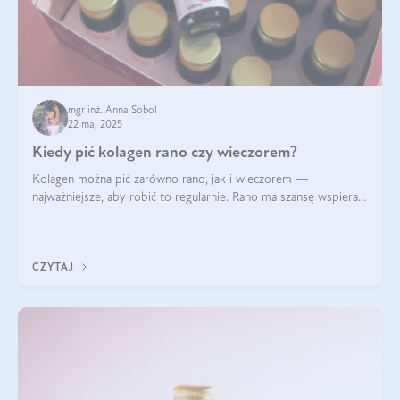
mgr inż. Anna Sobol
22 maj 2025
Kiedy pić kolagen rano czy wieczorem?
Kolagen można pić zarówno rano, jak i wieczorem —
najważniejsze, aby robić to regularnie. Rano ma szansę wspierać
energię i metabolizm, a wieczorem regenerację organizmu
podczas snu.
CZYTAJ