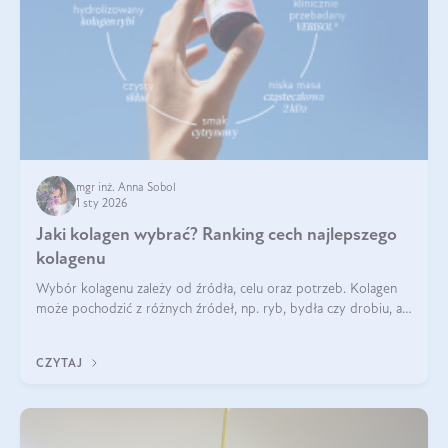
mgr inż. Anna Sobol
1 sty 2026
Jaki kolagen wybrać? Ranking cech najlepszego
kolagenu
Wybór kolagenu zależy od źródła, celu oraz potrzeb. Kolagen
może pochodzić z różnych źródeł, np. ryb, bydła czy drobiu, a
każdy typ ma swoje unikatowe właściwości. Dla skóry najlepiej
sprawdza się kolagen rybi, a dla wspierania stawów — kolagen
CZYTAJ
bydlęcy.