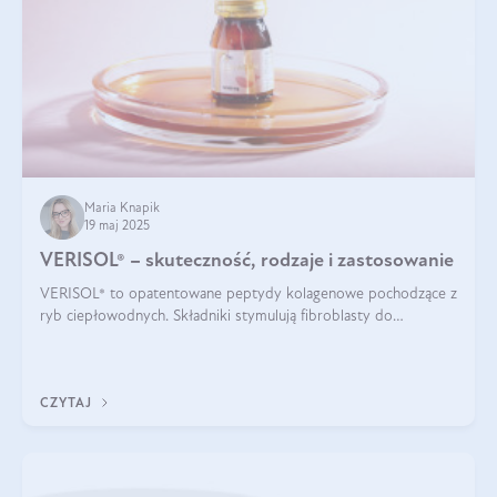
Maria Knapik
19 maj 2025
VERISOL® – skuteczność, rodzaje i zastosowanie
VERISOL® to opatentowane peptydy kolagenowe pochodzące z
ryb ciepłowodnych. Składniki stymulują fibroblasty do
produkcji kolagenu i elastyny w skórze. Kolagen VERISOL®
zapewnia wysoką biodostępność i umożliwia skuteczne dotarcie
do komórek skóry.
CZYTAJ