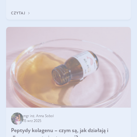
wewnątrz — to solidna podstawa do tego, by nasz wygląd
zewnętrzny prezentował się zdrowo i atrakcyjnie. Stosowanie
CZYTAJ
wysokiej jakości suplem
mgr inż. Anna Sobol
15 wrz 2025
Peptydy kolagenu – czym są, jak działają i