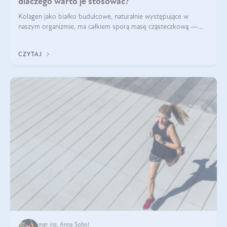
dlaczego warto je stosować?
Kolagen jako białko budulcowe, naturalnie występujące w
naszym organizmie, ma całkiem sporą masę cząsteczkową —
nawet do 300 kDa. Jeśli chcielibyśmy suplementować go w tej
formie, byłby trudno strawialny. Aby był lepiej przyswajalny i
CZYTAJ
bardziej biodostępny
mgr inż. Anna Sobol