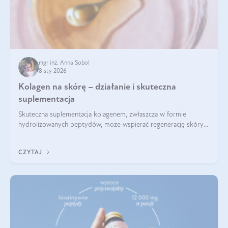
mgr inż. Anna Sobol
8 sty 2026
Kolagen na skórę – działanie i skuteczna
suplementacja
Skuteczna suplementacja kolagenem, zwłaszcza w formie
hydrolizowanych peptydów, może wspierać regenerację skóry i
poprawiać jej wygląd, jeśli jest połączona z odpowiednią dietą i
regularnością stosowania.
CZYTAJ