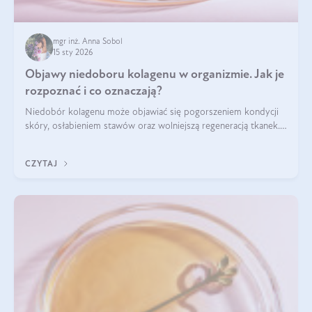
mgr inż. Anna Sobol
15 sty 2026
Objawy niedoboru kolagenu w organizmie. Jak je
rozpoznać i co oznaczają?
Niedobór kolagenu może objawiać się pogorszeniem kondycji
skóry, osłabieniem stawów oraz wolniejszą regeneracją tkanek.
Do najczęstszych sygnałów należą utrata jędrności i
elastyczności skóry, bóle stawów, łamliwość paznokci oraz
CZYTAJ
osłabienie włosów.