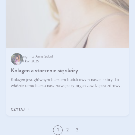
mgr inż. Anna Sobol
1 kwi 2025
Kolagen a starzenie się skóry
Kolagen jest głównym białkiem budulcowym naszej skóry. To
właśnie temu białku nasz największy organ zawdzięcza zdrowy
wygląd, odpowiednie nawilżenie i prawidłowe funkcjonowanie.tt
CZYTAJ
1
2
3