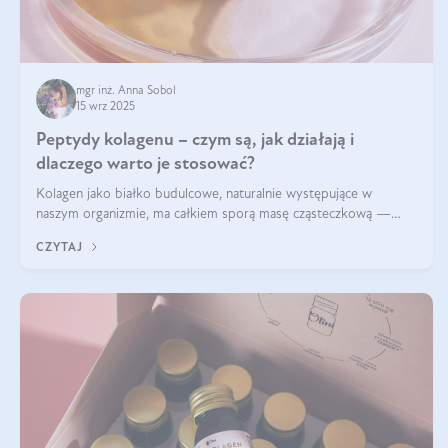
mgr inż. Anna Sobol
15 wrz 2025
Peptydy kolagenu – czym są, jak działają i
dlaczego warto je stosować?
Kolagen jako białko budulcowe, naturalnie występujące w
naszym organizmie, ma całkiem sporą masę cząsteczkową —
nawet do 300 kDa. Jeśli chcielibyśmy suplementować go w tej
CZYTAJ
formie, byłby trudno strawialny. Aby był lepiej przyswajalny i
bardziej biodostępny