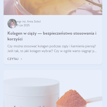
mgr inż. Anna Sobol
9 cze 2025
Kolagen w ciąży — bezpieczeństwo stosowania i
korzyści
Czy można stosować kolagen podczas ciąży i karmienia piersią?
Jeśli tak, to jaki kolagen wybrać? Czy w ogóle warto sięgnąć po
ten rodzaj suplementacji?
CZYTAJ