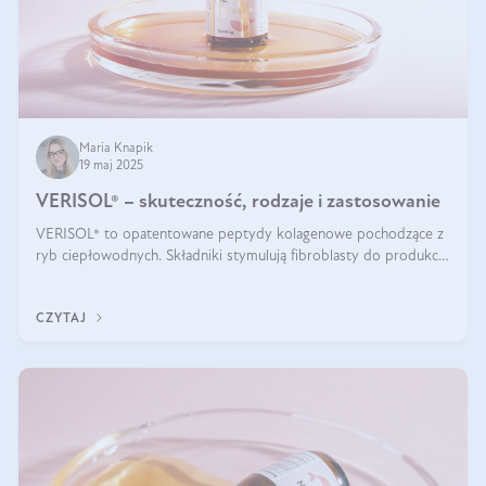
Maria Knapik
19 maj 2025
VERISOL® – skuteczność, rodzaje i zastosowanie
VERISOL® to opatentowane peptydy kolagenowe pochodzące z
ryb ciepłowodnych. Składniki stymulują fibroblasty do produkcji
kolagenu i elastyny w skórze. Kolagen VERISOL® zapewnia
wysoką biodostępność i umożliwia skuteczne dotarcie do
CZYTAJ
komórek skóry.