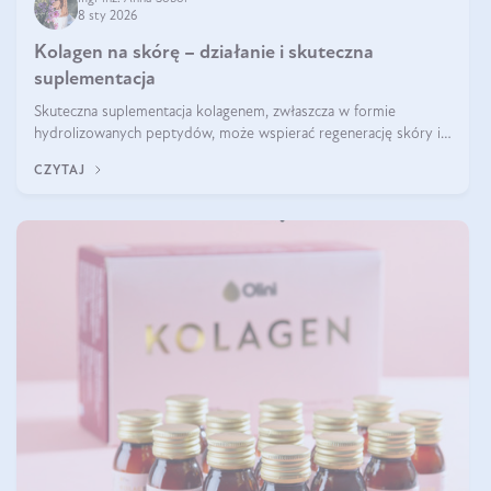
8 sty 2026
Kolagen na skórę – działanie i skuteczna
suplementacja
Skuteczna suplementacja kolagenem, zwłaszcza w formie
hydrolizowanych peptydów, może wspierać regenerację skóry i
poprawiać jej wygląd, jeśli jest połączona z odpowiednią dietą i
CZYTAJ
regularnością stosowania.