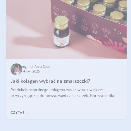
mgr inż. Anna Sobol
14 kwi 2025
Jaki kolagen wybrać na zmarszczki?
Produkcja naturalnego kolagenu zanika wraz z wiekiem,
przyczyniając się do powstawania zmarszczek. Korzystne dla
skóry efekty stosowania kolagenu w formie preparatów
doustnych potwierdzone zostały przez badania naukowe.
CZYTAJ