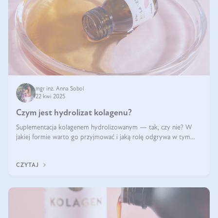
mgr inż. Anna Sobol
22 kwi 2025
Czym jest hydrolizat kolagenu?
Suplementacja kolagenem hydrolizowanym — tak, czy nie? W
jakiej formie warto go przyjmować i jaką rolę odgrywa w tym
wszystkim jego hydroliza czy liofilizacja?
CZYTAJ