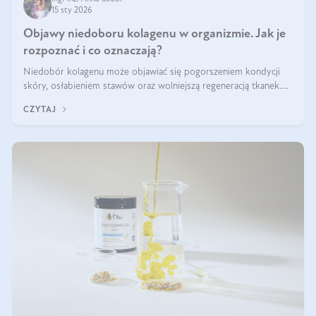
15 sty 2026
Objawy niedoboru kolagenu w organizmie. Jak je
rozpoznać i co oznaczają?
Niedobór kolagenu może objawiać się pogorszeniem kondycji
skóry, osłabieniem stawów oraz wolniejszą regeneracją tkanek.
Do najczęstszych sygnałów należą utrata jędrności i elastyczności
CZYTAJ
skóry, bóle stawów, łamliwość paznokci oraz osłabienie włosów.