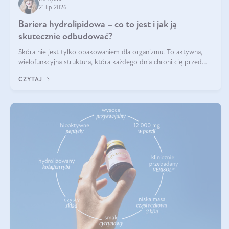
21 lip 2026
Bariera hydrolipidowa – co to jest i jak ją
skutecznie odbudować?
Skóra nie jest tylko opakowaniem dla organizmu. To aktywna,
wielofunkcyjna struktura, która każdego dnia chroni cię przed
utratą wody, wahaniami temperatury i czynnikami
CZYTAJ
środowiskowymi. Jednym z jej kluczowych elementów jest
bariera hydrolipidowa.