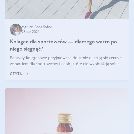
mgr inż. Anna Sobol
23 cze 2025
Kolagen dla sportowców — dlaczego warto po
niego sięgnąć?
Peptydy kolagenowe przyjmowane doustnie okazują się cennym
wsparciem dla sportowców i osób, które nie wyobrażają sobie
życia bez intensywnego ruchu.
CZYTAJ