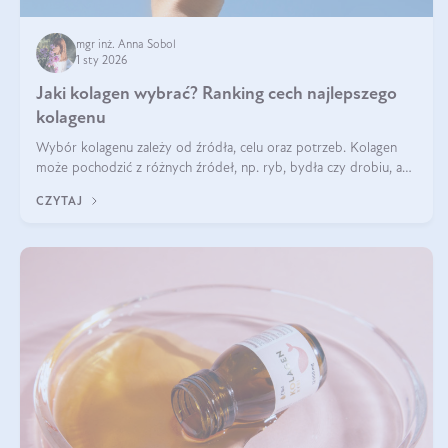
mgr inż. Anna Sobol
1 sty 2026
Jaki kolagen wybrać? Ranking cech najlepszego
kolagenu
Wybór kolagenu zależy od źródła, celu oraz potrzeb. Kolagen
może pochodzić z różnych źródeł, np. ryb, bydła czy drobiu, a
każdy typ ma swoje unikatowe właściwości. Dla skóry najlepiej
CZYTAJ
sprawdza się kolagen rybi, a dla wspierania stawów — kolagen
bydlęcy.