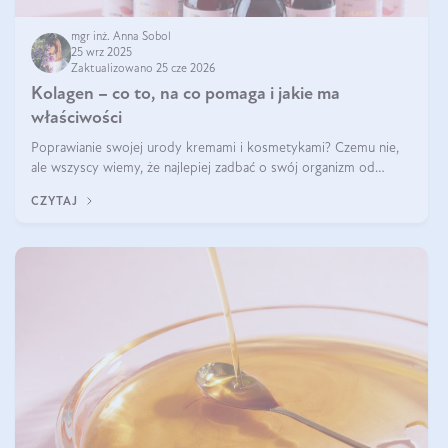
mgr inż. Anna Sobol
25 wrz 2025
Zaktualizowano 25 cze 2026
Kolagen – co to, na co pomaga i jakie ma
właściwości
Poprawianie swojej urody kremami i kosmetykami? Czemu nie,
ale wszyscy wiemy, że najlepiej zadbać o swój organizm od
wewnątrz — to solidna podstawa do tego, by nasz wygląd
CZYTAJ
zewnętrzny prezentował się zdrowo i atrakcyjnie. Stosowanie
wysokiej jakości suplem