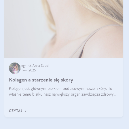
mgr inż. Anna Sobol
1 kwi 2025
Kolagen a starzenie się skóry
Kolagen jest głównym białkiem budulcowym naszej skóry. To
właśnie temu białku nasz największy organ zawdzięcza zdrowy
wygląd, odpowiednie nawilżenie i prawidłowe funkcjonowanie.tt
CZYTAJ