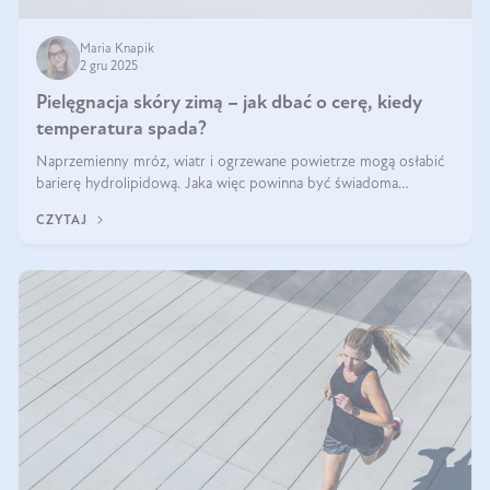
Maria Knapik
2 gru 2025
Pielęgnacja skóry zimą – jak dbać o cerę, kiedy
temperatura spada?
Naprzemienny mróz, wiatr i ogrzewane powietrze mogą osłabić
barierę hydrolipidową. Jaka więc powinna być świadoma
pielęgnacja w okresie chłodnych miesięcy?
CZYTAJ