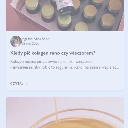
mgr inż. Anna Sobol
22 maj 2025
Kiedy pić kolagen rano czy wieczorem?
Kolagen można pić zarówno rano, jak i wieczorem —
najważniejsze, aby robić to regularnie. Rano ma szansę wspierać
energię i metabolizm, a wieczorem regenerację organizmu
podczas snu.
CZYTAJ