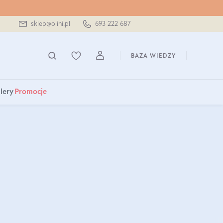
sklep@olini.pl
693 222 687
BAZA WIEDZY
lery
Promocje