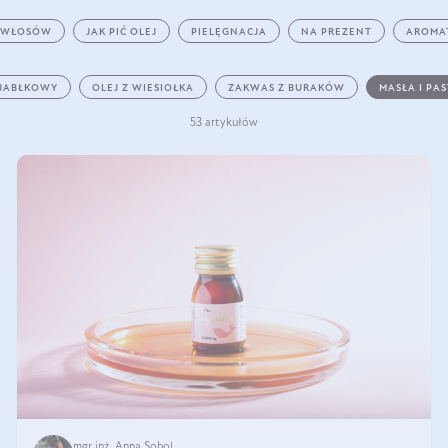
 WŁOSÓW
JAK PIĆ OLEJ
PIELĘGNACJA
NA PREZENT
AROMA
 JABŁKOWY
OLEJ Z WIESIOŁKA
ZAKWAS Z BURAKÓW
MASŁA I PA
53 artykułów
mgr inż. Anna Sobol