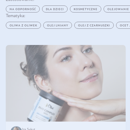
NA ODPORNOŚĆ
DLA DZIECI
KOSMETYCZNE
OLEJOWANIE
Tematyka:
OLIWA Z OLIWEK
OLEJ LNIANY
OLEJ Z CZARNUSZKI
OCET
Iza Sykut