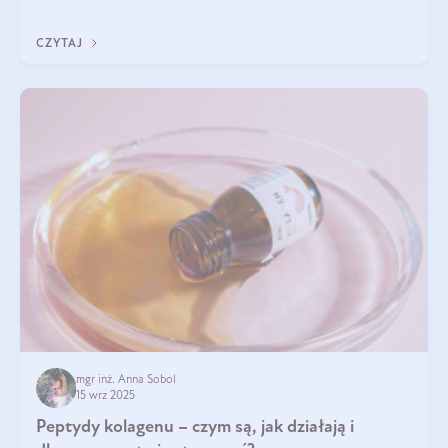
wewnątrz — to solidna podstawa do tego, by nasz wygląd
zewnętrzny prezentował się zdrowo i atrakcyjnie. Stosowanie
CZYTAJ
wysokiej jakości suplem
mgr inż. Anna Sobol
15 wrz 2025
Peptydy kolagenu – czym są, jak działają i