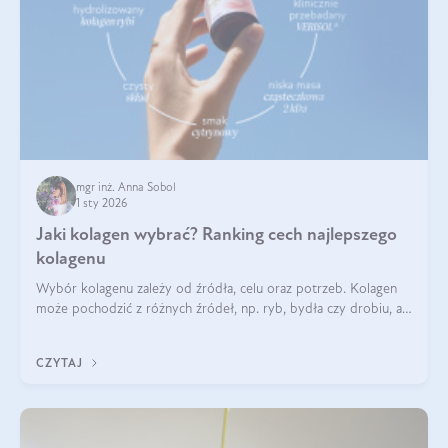
mgr inż. Anna Sobol
1 sty 2026
Jaki kolagen wybrać? Ranking cech najlepszego
kolagenu
Wybór kolagenu zależy od źródła, celu oraz potrzeb. Kolagen
może pochodzić z różnych źródeł, np. ryb, bydła czy drobiu, a
każdy typ ma swoje unikatowe właściwości. Dla skóry najlepiej
sprawdza się kolagen rybi, a dla wspierania stawów — kolagen
CZYTAJ
bydlęcy.