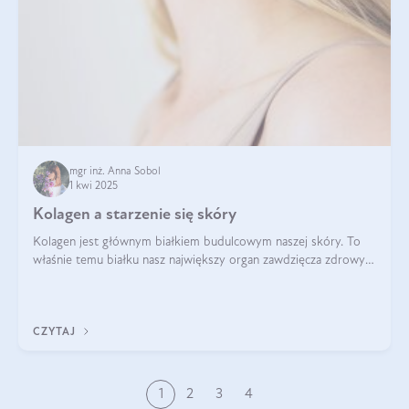
mgr inż. Anna Sobol
1 kwi 2025
Kolagen a starzenie się skóry
Kolagen jest głównym białkiem budulcowym naszej skóry. To
właśnie temu białku nasz największy organ zawdzięcza zdrowy
wygląd, odpowiednie nawilżenie i prawidłowe funkcjonowanie.tt
CZYTAJ
1
2
3
4