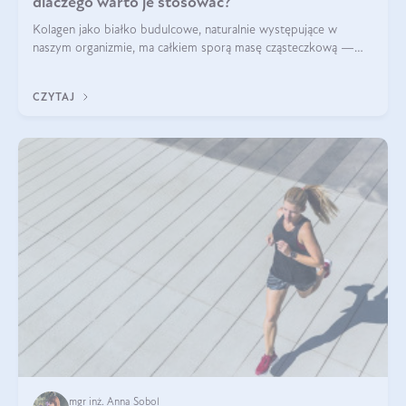
dlaczego warto je stosować?
Kolagen jako białko budulcowe, naturalnie występujące w
naszym organizmie, ma całkiem sporą masę cząsteczkową —
nawet do 300 kDa. Jeśli chcielibyśmy suplementować go w tej
formie, byłby trudno strawialny. Aby był lepiej przyswajalny i
CZYTAJ
bardziej biodostępny
mgr inż. Anna Sobol