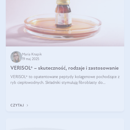
Maria Knapik
19 maj 2025
VERISOL® – skuteczność, rodzaje i zastosowanie
VERISOL® to opatentowane peptydy kolagenowe pochodzące z
ryb ciepłowodnych. Składniki stymulują fibroblasty do
produkcji kolagenu i elastyny w skórze. Kolagen VERISOL®
zapewnia wysoką biodostępność i umożliwia skuteczne dotarcie
do komórek skóry.
CZYTAJ