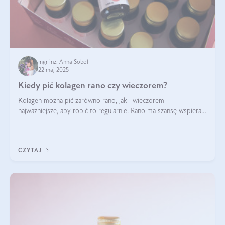
mgr inż. Anna Sobol
22 maj 2025
Kiedy pić kolagen rano czy wieczorem?
Kolagen można pić zarówno rano, jak i wieczorem —
najważniejsze, aby robić to regularnie. Rano ma szansę wspierać
energię i metabolizm, a wieczorem regenerację organizmu
podczas snu.
CZYTAJ