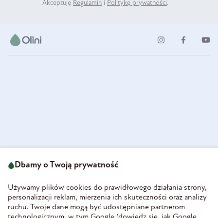
Akceptuję
Regulamin
i
Politykę prywatności
.
ul. Strzegomska 49
693 222 687
58-160 Świebodzice
Dbamy o Twoją prywatność
sklep@olini.pl
Polska
NIP 8860027066
Używamy plików cookies do prawidłowego działania strony,
REGON 890213034
personalizacji reklam, mierzenia ich skuteczności oraz analizy
ruchu. Twoje dane mogą być udostępniane partnerom
INFORMACJE
technologicznym, w tym Google (
dowiedz się, jak Google