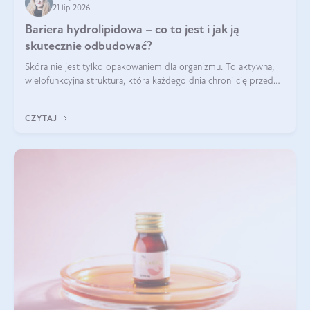
21 lip 2026
Bariera hydrolipidowa – co to jest i jak ją
skutecznie odbudować?
Skóra nie jest tylko opakowaniem dla organizmu. To aktywna,
wielofunkcyjna struktura, która każdego dnia chroni cię przed
utratą wody, wahaniami temperatury i czynnikami
środowiskowymi. Jednym z jej kluczowych elementów jest
CZYTAJ
bariera hydrolipidowa.