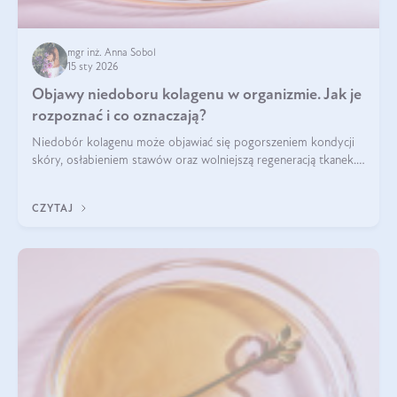
mgr inż. Anna Sobol
15 sty 2026
Objawy niedoboru kolagenu w organizmie. Jak je
rozpoznać i co oznaczają?
Niedobór kolagenu może objawiać się pogorszeniem kondycji
skóry, osłabieniem stawów oraz wolniejszą regeneracją tkanek.
Do najczęstszych sygnałów należą utrata jędrności i
elastyczności skóry, bóle stawów, łamliwość paznokci oraz
CZYTAJ
osłabienie włosów.