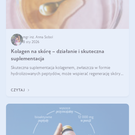
mgr inż. Anna Sobol
8 sty 2026
Kolagen na skórę – działanie i skuteczna
suplementacja
Skuteczna suplementacja kolagenem, zwłaszcza w formie
hydrolizowanych peptydów, może wspierać regenerację skóry i
poprawiać jej wygląd, jeśli jest połączona z odpowiednią dietą i
regularnością stosowania.
CZYTAJ