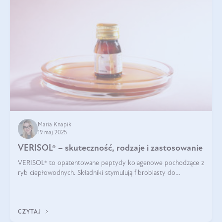
Maria Knapik
19 maj 2025
VERISOL® – skuteczność, rodzaje i zastosowanie
VERISOL® to opatentowane peptydy kolagenowe pochodzące z
ryb ciepłowodnych. Składniki stymulują fibroblasty do
produkcji kolagenu i elastyny w skórze. Kolagen VERISOL®
zapewnia wysoką biodostępność i umożliwia skuteczne dotarcie
do komórek skóry.
CZYTAJ