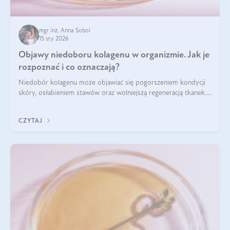
mgr inż. Anna Sobol
15 sty 2026
Objawy niedoboru kolagenu w organizmie. Jak je
rozpoznać i co oznaczają?
Niedobór kolagenu może objawiać się pogorszeniem kondycji
skóry, osłabieniem stawów oraz wolniejszą regeneracją tkanek.
Do najczęstszych sygnałów należą utrata jędrności i
elastyczności skóry, bóle stawów, łamliwość paznokci oraz
CZYTAJ
osłabienie włosów.