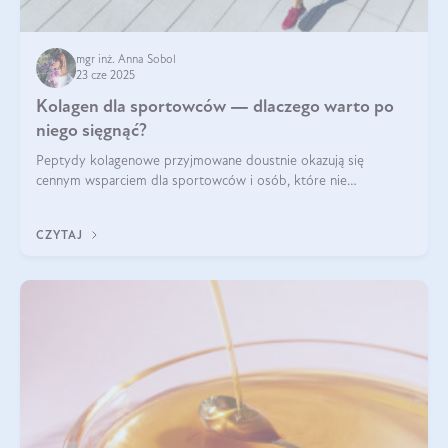
mgr inż. Anna Sobol
23 cze 2025
Kolagen dla sportowców — dlaczego warto po
niego sięgnąć?
Peptydy kolagenowe przyjmowane doustnie okazują się
cennym wsparciem dla sportowców i osób, które nie
wyobrażają sobie życia bez intensywnego ruchu.
CZYTAJ