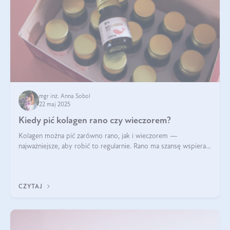
mgr inż. Anna Sobol
22 maj 2025
Kiedy pić kolagen rano czy wieczorem?
Kolagen można pić zarówno rano, jak i wieczorem —
najważniejsze, aby robić to regularnie. Rano ma szansę wspierać
energię i metabolizm, a wieczorem regenerację organizmu
podczas snu.
CZYTAJ