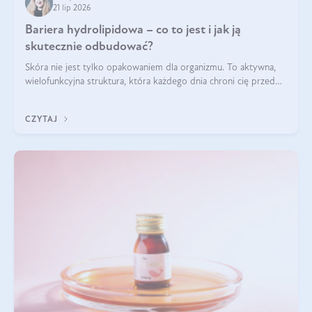
21 lip 2026
Bariera hydrolipidowa – co to jest i jak ją
skutecznie odbudować?
Skóra nie jest tylko opakowaniem dla organizmu. To aktywna,
wielofunkcyjna struktura, która każdego dnia chroni cię przed
utratą wody, wahaniami temperatury i czynnikami
środowiskowymi. Jednym z jej kluczowych elementów jest
CZYTAJ
bariera hydrolipidowa.