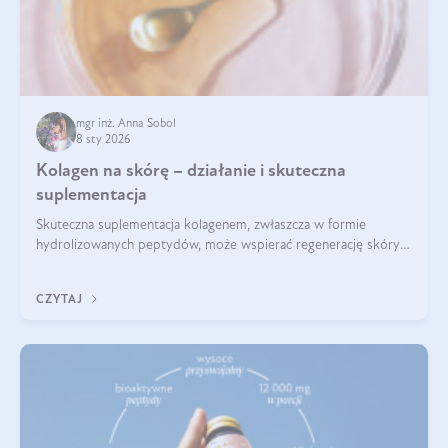
mgr inż. Anna Sobol
8 sty 2026
Kolagen na skórę – działanie i skuteczna
suplementacja
Skuteczna suplementacja kolagenem, zwłaszcza w formie
hydrolizowanych peptydów, może wspierać regenerację skóry i
poprawiać jej wygląd, jeśli jest połączona z odpowiednią dietą i
regularnością stosowania.
CZYTAJ