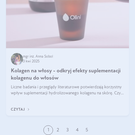
mgr inż. Anna Sobol
3 kwi 2025
Kolagen na włosy - odkryj efekty suplementacji
kolagenu do włosów
Liczne badania i przeglądy literaturowe potwierdzają korzystny
wpływ suplementacji hydrolizowanego kolagenu na skórę. Czy
tak samo jest w przypadku włosów?
CZYTAJ
1
2
3
4
5