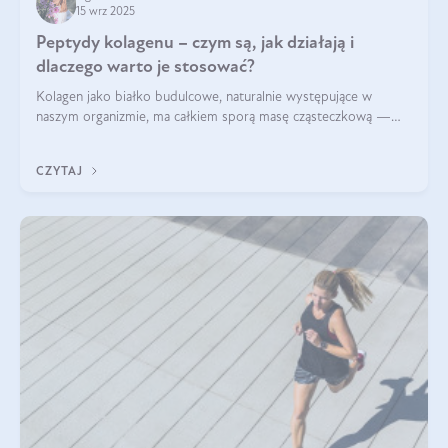
15 wrz 2025
Peptydy kolagenu – czym są, jak działają i
dlaczego warto je stosować?
Kolagen jako białko budulcowe, naturalnie występujące w
naszym organizmie, ma całkiem sporą masę cząsteczkową —
nawet do 300 kDa. Jeśli chcielibyśmy suplementować go w tej
formie, byłby trudno strawialny. Aby był lepiej przyswajalny i
CZYTAJ
bardziej biodostępny