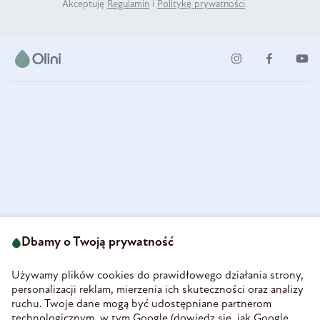
Akceptuję
Regulamin
i
Politykę prywatności
.
ul. Strzegomska 49
693 222 687
58-160 Świebodzice
Dbamy o Twoją prywatność
sklep@olini.pl
Polska
NIP 8860027066
Używamy plików cookies do prawidłowego działania strony,
REGON 890213034
personalizacji reklam, mierzenia ich skuteczności oraz analizy
ruchu. Twoje dane mogą być udostępniane partnerom
INFORMACJE
technologicznym, w tym Google (
dowiedz się, jak Google