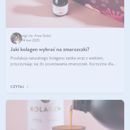
mgr inż. Anna Sobol
14 kwi 2025
Jaki kolagen wybrać na zmarszczki?
Produkcja naturalnego kolagenu zanika wraz z wiekiem,
przyczyniając się do powstawania zmarszczek. Korzystne dla
skóry efekty stosowania kolagenu w formie preparatów
doustnych potwierdzone zostały przez badania naukowe.
CZYTAJ