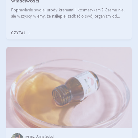
właściwości
Poprawianie swojej urody kremami i kosmetykami? Czemu nie,
ale wszyscy wiemy, że najlepiej zadbać o swój organizm od
wewnątrz — to solidna podstawa do tego, by nasz wygląd
zewnętrzny prezentował się zdrowo i atrakcyjnie. Stosowanie
CZYTAJ
wysokiej jakości suplem
mgr inż. Anna Sobol