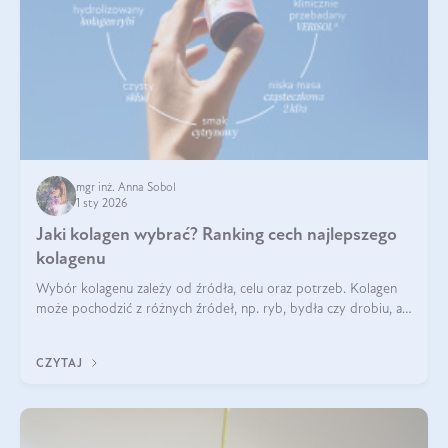
mgr inż. Anna Sobol
1 sty 2026
Jaki kolagen wybrać? Ranking cech najlepszego
kolagenu
Wybór kolagenu zależy od źródła, celu oraz potrzeb. Kolagen
może pochodzić z różnych źródeł, np. ryb, bydła czy drobiu, a
każdy typ ma swoje unikatowe właściwości. Dla skóry najlepiej
sprawdza się kolagen rybi, a dla wspierania stawów — kolagen
CZYTAJ
bydlęcy.