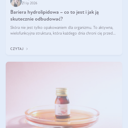
21 lip 2026
Bariera hydrolipidowa – co to jest i jak ją
skutecznie odbudować?
Skóra nie jest tylko opakowaniem dla organizmu. To aktywna,
wielofunkcyjna struktura, która każdego dnia chroni cię przed
utratą wody, wahaniami temperatury i czynnikami
środowiskowymi. Jednym z jej kluczowych elementów jest
CZYTAJ
bariera hydrolipidowa.