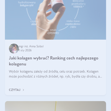
mgr inż. Anna Sobol
1 sty 2026
Jaki kolagen wybrać? Ranking cech najlepszego
kolagenu
Wybór kolagenu zależy od źródła, celu oraz potrzeb. Kolagen
może pochodzić z różnych źródeł, np. ryb, bydła czy drobiu, a
każdy typ ma swoje unikatowe właściwości. Dla skóry najlepiej
sprawdza się kolagen rybi, a dla wspierania stawów — kolagen
CZYTAJ
bydlęcy.