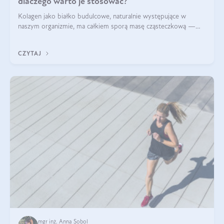
dlaczego warto je stosować?
Kolagen jako białko budulcowe, naturalnie występujące w
naszym organizmie, ma całkiem sporą masę cząsteczkową —
nawet do 300 kDa. Jeśli chcielibyśmy suplementować go w tej
formie, byłby trudno strawialny. Aby był lepiej przyswajalny i
CZYTAJ
bardziej biodostępny
mgr inż. Anna Sobol