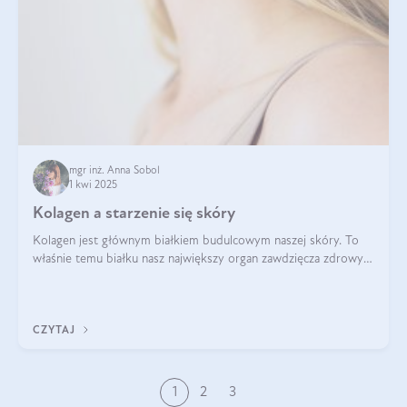
mgr inż. Anna Sobol
1 kwi 2025
Kolagen a starzenie się skóry
Kolagen jest głównym białkiem budulcowym naszej skóry. To
właśnie temu białku nasz największy organ zawdzięcza zdrowy
wygląd, odpowiednie nawilżenie i prawidłowe funkcjonowanie.tt
CZYTAJ
1
2
3