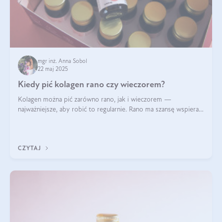
mgr inż. Anna Sobol
22 maj 2025
Kiedy pić kolagen rano czy wieczorem?
Kolagen można pić zarówno rano, jak i wieczorem —
najważniejsze, aby robić to regularnie. Rano ma szansę wspierać
energię i metabolizm, a wieczorem regenerację organizmu
podczas snu.
CZYTAJ