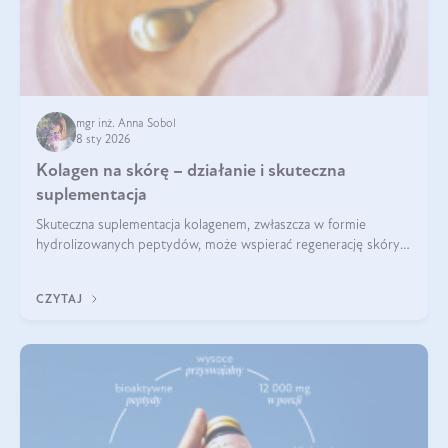
mgr inż. Anna Sobol
8 sty 2026
Kolagen na skórę – działanie i skuteczna
suplementacja
Skuteczna suplementacja kolagenem, zwłaszcza w formie
hydrolizowanych peptydów, może wspierać regenerację skóry i
poprawiać jej wygląd, jeśli jest połączona z odpowiednią dietą i
regularnością stosowania.
CZYTAJ