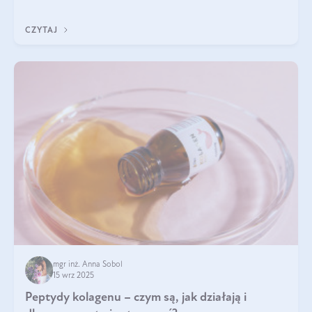
wewnątrz — to solidna podstawa do tego, by nasz wygląd
zewnętrzny prezentował się zdrowo i atrakcyjnie. Stosowanie
CZYTAJ
wysokiej jakości suplem
mgr inż. Anna Sobol
15 wrz 2025
Peptydy kolagenu – czym są, jak działają i