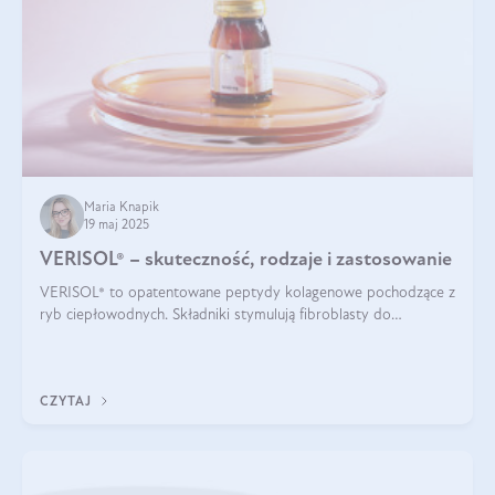
Maria Knapik
19 maj 2025
VERISOL® – skuteczność, rodzaje i zastosowanie
VERISOL® to opatentowane peptydy kolagenowe pochodzące z
ryb ciepłowodnych. Składniki stymulują fibroblasty do
produkcji kolagenu i elastyny w skórze. Kolagen VERISOL®
zapewnia wysoką biodostępność i umożliwia skuteczne dotarcie
do komórek skóry.
CZYTAJ