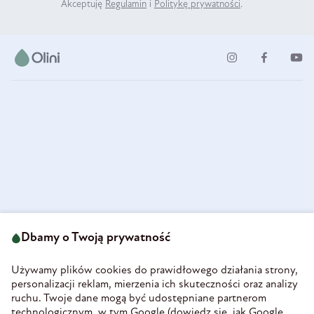
Akceptuję
Regulamin
i
Politykę prywatności
.
ul. Strzegomska 49
693 222 687
58-160 Świebodzice
Dbamy o Twoją prywatność
sklep@olini.pl
Polska
NIP 8860027066
Używamy plików cookies do prawidłowego działania strony,
REGON 890213034
personalizacji reklam, mierzenia ich skuteczności oraz analizy
ruchu. Twoje dane mogą być udostępniane partnerom
INFORMACJE
technologicznym, w tym Google (
dowiedz się, jak Google