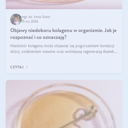
mgr inż. Anna Sobol
15 sty 2026
Objawy niedoboru kolagenu w organizmie. Jak je
rozpoznać i co oznaczają?
Niedobór kolagenu może objawiać się pogorszeniem kondycji
skóry, osłabieniem stawów oraz wolniejszą regeneracją tkanek.
Do najczęstszych sygnałów należą utrata jędrności i
elastyczności skóry, bóle stawów, łamliwość paznokci oraz
CZYTAJ
osłabienie włosów.