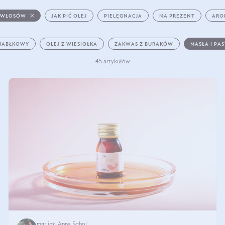
 WŁOSÓW
JAK PIĆ OLEJ
PIELĘGNACJA
NA PREZENT
ARO
 JABŁKOWY
OLEJ Z WIESIOŁKA
ZAKWAS Z BURAKÓW
MASŁA I PA
45 artykułów
mgr inż. Anna Sobol