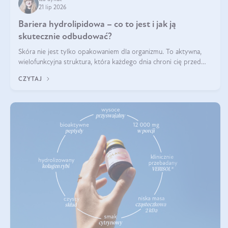
21 lip 2026
Bariera hydrolipidowa – co to jest i jak ją
skutecznie odbudować?
Skóra nie jest tylko opakowaniem dla organizmu. To aktywna,
wielofunkcyjna struktura, która każdego dnia chroni cię przed
utratą wody, wahaniami temperatury i czynnikami
CZYTAJ
środowiskowymi. Jednym z jej kluczowych elementów jest
bariera hydrolipidowa.