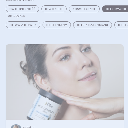
NA ODPORNOŚĆ
DLA DZIECI
KOSMETYCZNE
OLEJOWANIE
Tematyka:
OLIWA Z OLIWEK
OLEJ LNIANY
OLEJ Z CZARNUSZKI
OCET
Iza Sykut