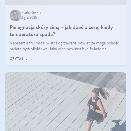
Maria Knapik
2 gru 2025
Pielęgnacja skóry zimą – jak dbać o cerę, kiedy
temperatura spada?
Naprzemienny mróz, wiatr i ogrzewane powietrze mogą osłabić
barierę hydrolipidową. Jaka więc powinna być świadoma
pielęgnacja w okresie chłodnych miesięcy?
CZYTAJ