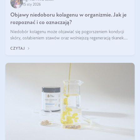
15 sty 2026
Objawy niedoboru kolagenu w organizmie. Jak je
rozpoznać i co oznaczają?
Niedobór kolagenu może objawiać się pogorszeniem kondycji
skóry, osłabieniem stawów oraz wolniejszą regeneracją tkanek.
Do najczęstszych sygnałów należą utrata jędrności i elastyczności
CZYTAJ
skóry, bóle stawów, łamliwość paznokci oraz osłabienie włosów.