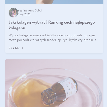
mgr inż. Anna Sobol
1 sty 2026
Jaki kolagen wybrać? Ranking cech najlepszego
kolagenu
Wybór kolagenu zależy od źródła, celu oraz potrzeb. Kolagen
może pochodzić z różnych źródeł, np. ryb, bydła czy drobiu, a
każdy typ ma swoje unikatowe właściwości. Dla skóry najlepiej
CZYTAJ
sprawdza się kolagen rybi, a dla wspierania stawów — kolagen
bydlęcy.