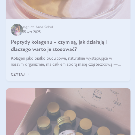
mgr inż. Anna Sobol
15 wrz 2025
Peptydy kolagenu – czym są, jak działają i
dlaczego warto je stosować?
Kolagen jako białko budulcowe, naturalnie występujące w
naszym organizmie, ma całkiem sporą masę cząsteczkową —
nawet do 300 kDa. Jeśli chcielibyśmy suplementować go w tej
CZYTAJ
formie, byłby trudno strawialny. Aby był lepiej przyswajalny i
bardziej biodostępny