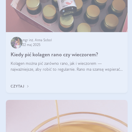
mgr inż. Anna Sobol
22 maj 2025
Kiedy pić kolagen rano czy wieczorem?
Kolagen można pić zarówno rano, jak i wieczorem —
najważniejsze, aby robić to regularnie. Rano ma szansę wspierać
energię i metabolizm, a wieczorem regenerację organizmu
podczas snu.
CZYTAJ