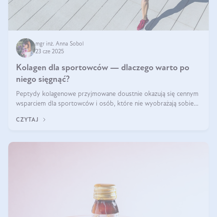
mgr inż. Anna Sobol
23 cze 2025
Kolagen dla sportowców — dlaczego warto po
niego sięgnąć?
Peptydy kolagenowe przyjmowane doustnie okazują się cennym
wsparciem dla sportowców i osób, które nie wyobrażają sobie
życia bez intensywnego ruchu.
CZYTAJ