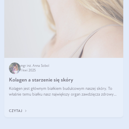
mgr inż. Anna Sobol
1 kwi 2025
Kolagen a starzenie się skóry
Kolagen jest głównym białkiem budulcowym naszej skóry. To
właśnie temu białku nasz największy organ zawdzięcza zdrowy
wygląd, odpowiednie nawilżenie i prawidłowe funkcjonowanie.tt
CZYTAJ