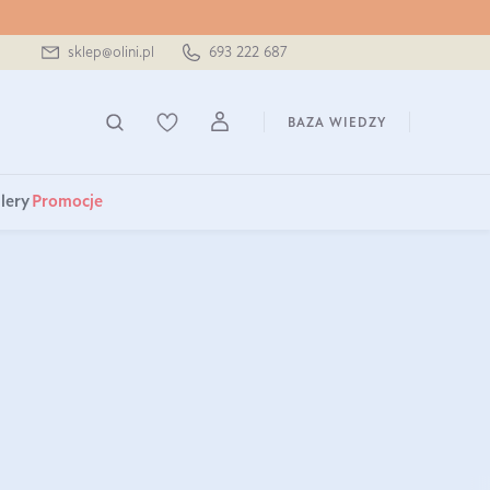
sklep@olini.pl
693 222 687
BAZA WIEDZY
lery
Promocje