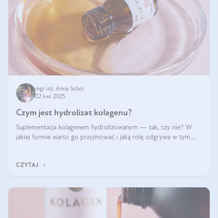
mgr inż. Anna Sobol
22 kwi 2025
Czym jest hydrolizat kolagenu?
Suplementacja kolagenem hydrolizowanym — tak, czy nie? W
jakiej formie warto go przyjmować i jaką rolę odgrywa w tym
wszystkim jego hydroliza czy liofilizacja?
CZYTAJ