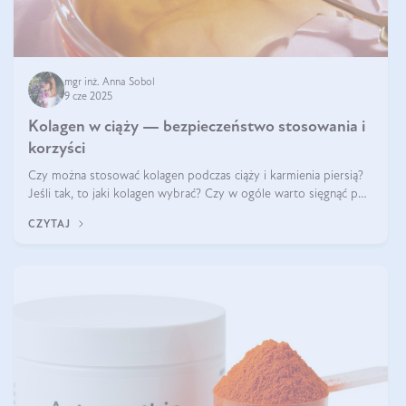
mgr inż. Anna Sobol
9 cze 2025
Kolagen w ciąży — bezpieczeństwo stosowania i
korzyści
Czy można stosować kolagen podczas ciąży i karmienia piersią?
Jeśli tak, to jaki kolagen wybrać? Czy w ogóle warto sięgnąć po
ten rodzaj suplementacji?
CZYTAJ