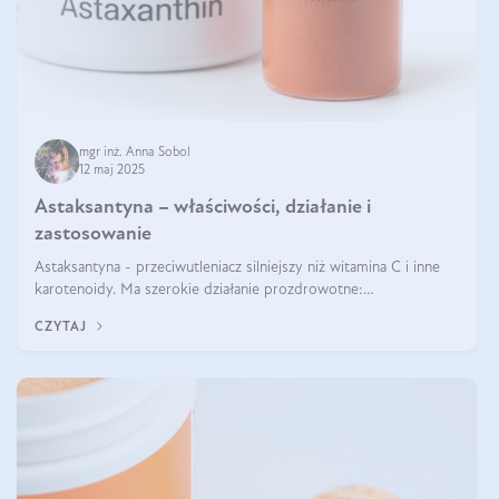
mgr inż. Anna Sobol
12 maj 2025
Astaksantyna – właściwości, działanie i
zastosowanie
Astaksantyna - przeciwutleniacz silniejszy niż witamina C i inne
karotenoidy. Ma szerokie działanie prozdrowotne:
przeciwzapalne, przeciwnowotworowe i immunomodulacyjne.
CZYTAJ