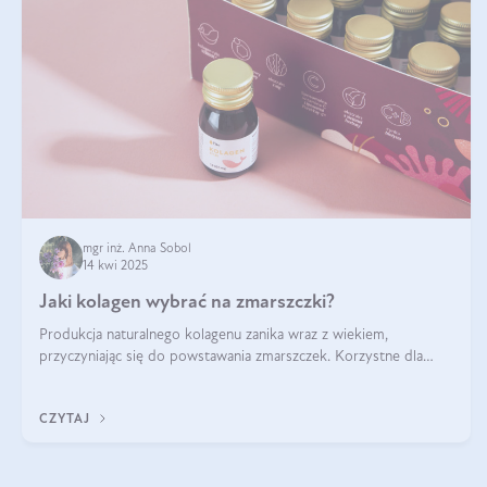
mgr inż. Anna Sobol
14 kwi 2025
Jaki kolagen wybrać na zmarszczki?
Produkcja naturalnego kolagenu zanika wraz z wiekiem,
przyczyniając się do powstawania zmarszczek. Korzystne dla
skóry efekty stosowania kolagenu w formie preparatów
doustnych potwierdzone zostały przez badania naukowe.
CZYTAJ