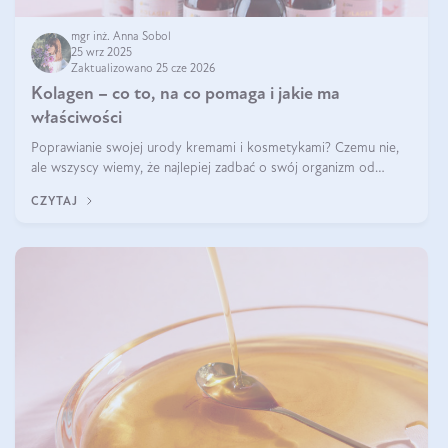
mgr inż. Anna Sobol
25 wrz 2025
Zaktualizowano 25 cze 2026
Kolagen – co to, na co pomaga i jakie ma
właściwości
Poprawianie swojej urody kremami i kosmetykami? Czemu nie,
ale wszyscy wiemy, że najlepiej zadbać o swój organizm od
wewnątrz — to solidna podstawa do tego, by nasz wygląd
CZYTAJ
zewnętrzny prezentował się zdrowo i atrakcyjnie. Stosowanie
wysokiej jakości suplem