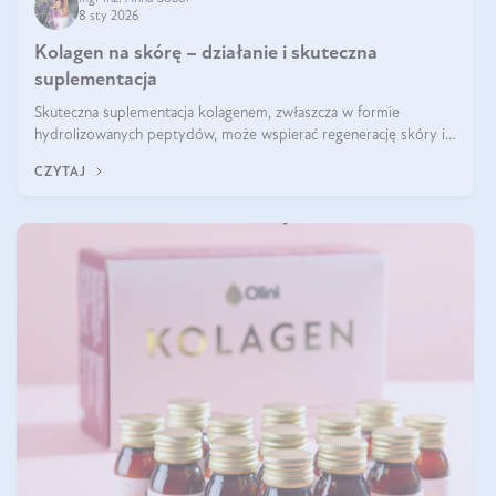
8 sty 2026
Kolagen na skórę – działanie i skuteczna
suplementacja
Skuteczna suplementacja kolagenem, zwłaszcza w formie
hydrolizowanych peptydów, może wspierać regenerację skóry i
poprawiać jej wygląd, jeśli jest połączona z odpowiednią dietą i
CZYTAJ
regularnością stosowania.