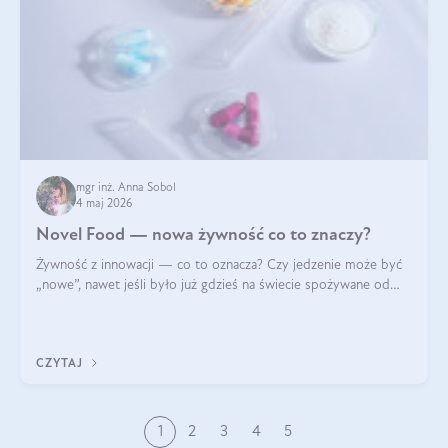
mgr inż. Anna Sobol
4 maj 2026
Novel Food — nowa żywność co to znaczy?
Żywność z innowacji — co to oznacza? Czy jedzenie może być
„nowe”, nawet jeśli było już gdzieś na świecie spożywane od
wieków? Czy w składnikach spożywczych mogą być obecne
jakieś nanomateriały? Dowiesz się tego z niniejszego artykułu:
poznasz definicję n
CZYTAJ
1
2
3
4
5