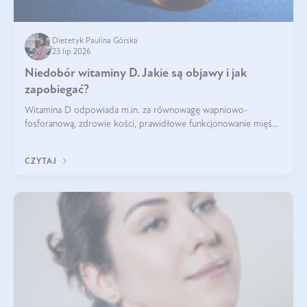
Dietetyk Paulina Górska
23 lip 2026
Niedobór witaminy D. Jakie są objawy i jak
zapobiegać?
Witamina D odpowiada m.in. za równowagę wapniowo-
fosforanową, zdrowie kości, prawidłowe funkcjonowanie mięśni
i wspieranie odporności. Mimo że organizm może ją wytwarzać
pod wpływem słońca, niedobór witaminy D pozostaje częstym
CZYTAJ
problemem.