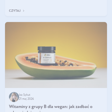
która sprawdza się najlepiej w praktyce. W tym artykule
przyglądamy się temu, jaka forma kreatyny jest najlepsza.
CZYTAJ
Iza Sykut
21 maj 2026
Witaminy z grupy B dla wegan: jak zadbać o