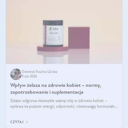
Dietetyk Paulina Górska
9 cze 2026
Wpływ żelaza na zdrowie kobiet – normy,
zapotrzebowanie i suplementacja
Żelazo odgrywa niezwykle ważną rolę w zdrowiu kobiet –
wpływa na poziom energii, odporność, równowagę hormonalną
i prawidłowy przebieg cyklu miesiączkowego oraz ciąży. Jego
niedobór może prowadzić m.in. do zmęczenia, bólów i
CZYTAJ
zawrotów głowy czy problemów z