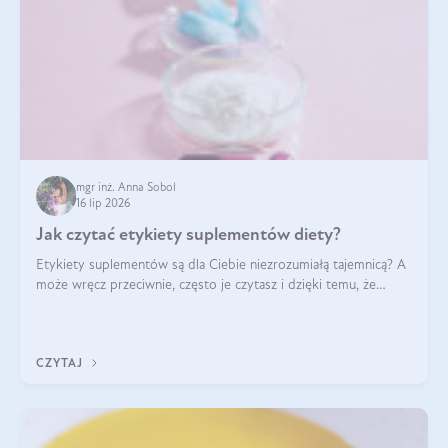
mgr inż. Anna Sobol
16 lip 2026
Jak czytać etykiety suplementów diety?
Etykiety suplementów są dla Ciebie niezrozumiałą tajemnicą? A
może wręcz przeciwnie, często je czytasz i dzięki temu, że
doskonale rozumiesz co jest na nich napisane, dokonujesz
najlepszych dla siebie decyzji zakupowych?
CZYTAJ