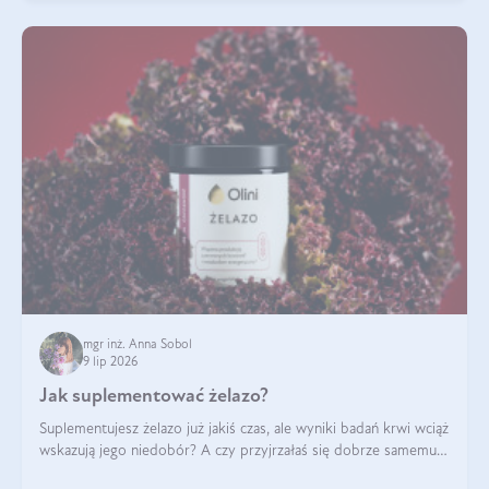
mgr inż. Anna Sobol
9 lip 2026
Jak suplementować żelazo?
Suplementujesz żelazo już jakiś czas, ale wyniki badań krwi wciąż
wskazują jego niedobór? A czy przyjrzałaś się dobrze samemu
sposobowi suplementacji tego mikroelementu? Dowiedz się, jak