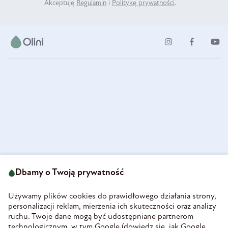
Akceptuję
Regulamin
i
Politykę prywatności
.
ul. Strzegomska 49
693 222 687
58-160 Świebodzice
Dbamy o Twoją prywatność
sklep@olini.pl
Polska
NIP 8860027066
Używamy plików cookies do prawidłowego działania strony,
REGON 890213034
personalizacji reklam, mierzenia ich skuteczności oraz analizy
ruchu. Twoje dane mogą być udostępniane partnerom
INFORMACJE
technologicznym, w tym Google (
dowiedz się, jak Google