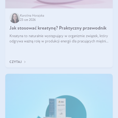
Karolina Horajska
23 cze 2026
Jak stosować kreatynę? Praktyczny przewodnik
Kreatyna to naturalnie występujący w organizmie związek, który
odgrywa ważną rolę w produkcji energii dla pracujących mięśni.
Choć przez lata kojarzono ją głównie ze sportami siłowymi, dziś
jest jednym z najlepiej przebadanych suplementów
stosowanych prze
CZYTAJ