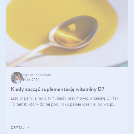
mgr inż. Anna Sobol
14 lip 2026
Kiedy zacząć suplementację witaminy D?
Lato w pełni, a my o tym, kiedy przyjmować witaminę D? Tak!
To temat, który do tej pory roku pasuje idealnie, bo wciąż
zdarza się, że suplementacja tej witaminy pozostawia
wątpliwości. Najczęstsze pytania dotyczą tego, ile trzeba być na
słońcu, aby witami
CZYTAJ