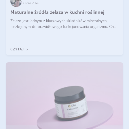
30 cze 2026
Naturalne źródła żelaza w kuchni roślinnej
Żelazo jest jednym z kluczowych składników mineralnych,
niezbędnym do prawidłowego funkcjonowania organizmu. Choć
często uważa się, że występuje głównie w produktach
odzwierzęcych, kuchnia roślinna oferuje wiele wartościowych
źródeł tego pierwiastka.
CZYTAJ