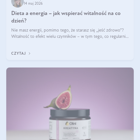
14 maj 2026
Dieta a energia – jak wspierać witalność na co
dzień?
Nie masz energii, pomimo tego, że starasz się „jeść zdrowo”?
Witalność to efekt wielu czynników – w tym tego, co regularnie
ląduje na talerzu. Zapotrzebowanie na składniki odżywcze różni
się w zależności od osoby
CZYTAJ