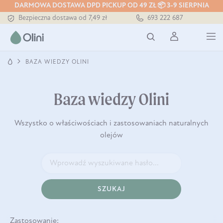
DARMOWA DOSTAWA DPD PICKUP OD 49 ZŁ 📦 3-9 SIERPNIA
Tłoczony zawsze na zimno
693 222 687
Bezpieczna dostawa od 7,49 zł
Darmowa dostawa od 199 zł
Tłoczony zawsze na zimno
BAZA WIEDZY OLINI
Baza wiedzy Olini
Wszystko o właściwościach i zastosowaniach naturalnych
olejów
SZUKAJ
Zastosowanie: