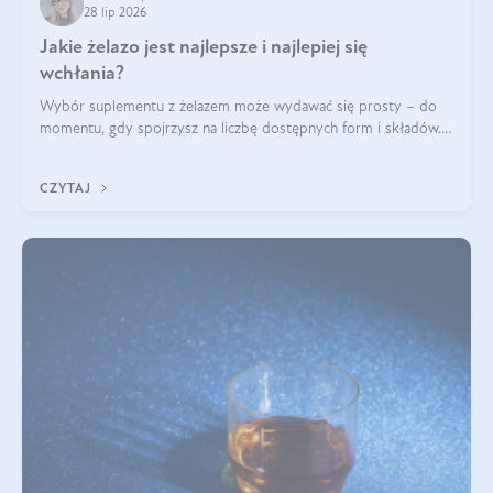
28 lip 2026
Jakie żelazo jest najlepsze i najlepiej się
wchłania?
Wybór suplementu z żelazem może wydawać się prosty – do
momentu, gdy spojrzysz na liczbę dostępnych form i składów.
Lepszy będzie bisglicynian, czy siarczan? Co wpływa na
wchłanianie żelaza i jakie dodatkowe składniki powinien
CZYTAJ
zawierać suplement?