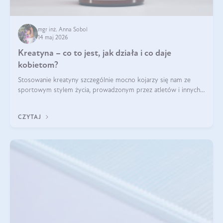
mgr inż. Anna Sobol
14 maj 2026
Kreatyna – co to jest, jak działa i co daje
kobietom?
Stosowanie kreatyny szczególnie mocno kojarzy się nam ze
sportowym stylem życia, prowadzonym przez atletów i innych
miłośników aktywności fizycznej. Nie bez powodu: faktycznie,
ten naturalny metabolit aminokwasów poprawia wydolność i
CZYTAJ
zwiększa masę