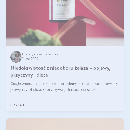
Dietetyk Paulina Górska
11 cze 2026
Niedokrwistość z niedoboru żelaza – objawy,
przyczyny i dieta
Ciągłe zmęczenie, osłabienie, problemy z koncentracją, zawroty
głowy czy bladość skóry bywają tłumaczone stresem,
przepracowaniem lub niedoborem snu. Tymczasem ich
przyczyną może być niedokrwistość z niedoboru żelaza.
CZYTAJ