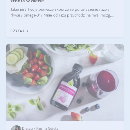
źródła w diecie
Jakie jest Twoje pierwsze skojarzenie po usłyszeniu nazwy
“kwasy omega-3”? Mnie od razu przychodzi na myśl mózg,
wsparcie układu nerwowego i zdrowie skóry. W tym artykule
skupimy się głównie na dwóch kwasach z tej rodziny: DHA oraz
CZYTAJ
EPA.
Dietetyk Paulina Górska