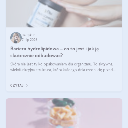
Iza Sykut
21 lip 2026
Bariera hydrolipidowa – co to jest i jak ją
skutecznie odbudować?
Skóra nie jest tylko opakowaniem dla organizmu. To aktywna,
wielofunkcyjna struktura, która każdego dnia chroni cię przed
utratą wody, wahaniami temperatury i czynnikami
środowiskowymi. Jednym z jej kluczowych elementów jest
CZYTAJ
bariera hydrolipidowa.