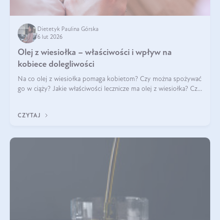
Dietetyk Paulina Górska
6 lut 2026
Olej z wiesiołka – właściwości i wpływ na
kobiece dolegliwości
Na co olej z wiesiołka pomaga kobietom? Czy można spożywać
go w ciąży? Jakie właściwości lecznicze ma olej z wiesiołka? Czy
jego skuteczność potwierdzają badania? Ile trzeba czekać na
efekty? Jaka jes
CZYTAJ