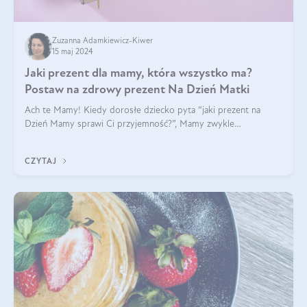
Zuzanna Adamkiewicz-Kiwer
15 maj 2024
Jaki prezent dla mamy, która wszystko ma?
Postaw na zdrowy prezent Na Dzień Matki
Ach te Mamy! Kiedy dorosłe dziecko pyta “jaki prezent na
Dzień Mamy sprawi Ci przyjemność?”, Mamy zwykle
odpowiadają ”Ja już wszystko mam!”. Co roku to samo. Jak
więc wybrać zdrowy prezent na Dzień Ma
CZYTAJ