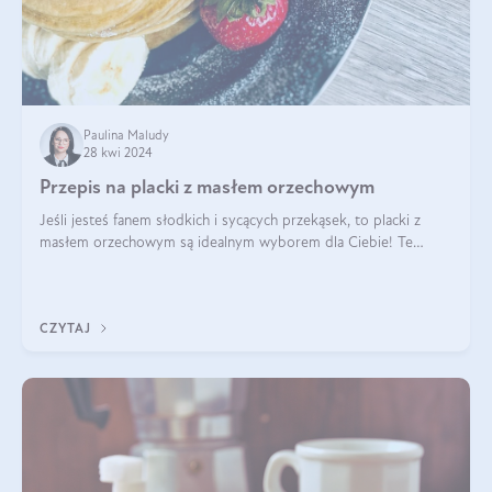
Paulina Maludy
28 kwi 2024
Przepis na placki z masłem orzechowym
Jeśli jesteś fanem słodkich i sycących przekąsek, to placki z
masłem orzechowym są idealnym wyborem dla Ciebie! Te
pyszne placuszki, idealne na śniadanie lub podwieczorek z
pewnością dostarczą Ci ener
CZYTAJ