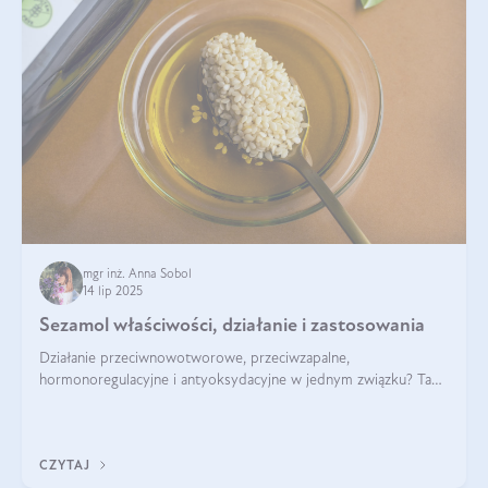
mgr inż. Anna Sobol
14 lip 2025
Sezamol właściwości, działanie i zastosowania
Działanie przeciwnowotworowe, przeciwzapalne,
hormonoregulacyjne i antyoksydacyjne w jednym związku? Tak
— to właśnie natura sezamolu, który obecny jest w oleju
sezamowym. Dowiedz się, dlaczego warto wprowadzić go do
swojej diety — być może to pierwsza ok
CZYTAJ