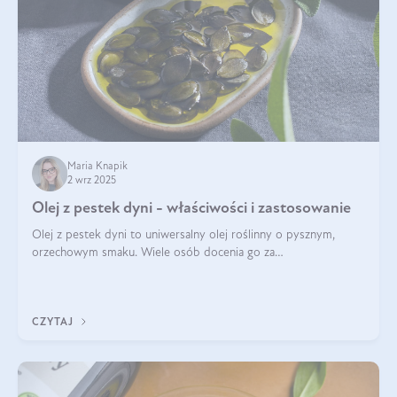
Maria Knapik
2 wrz 2025
Olej z pestek dyni - właściwości i zastosowanie
Olej z pestek dyni to uniwersalny olej roślinny o pysznym,
orzechowym smaku. Wiele osób docenia go za
wszechstronność, bo przydaje się zarówno w kuchni, jak i w
pielęgnacji. Często wykorzystuje się go
CZYTAJ