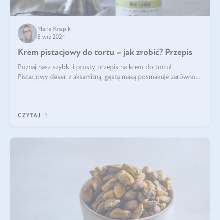
Maria Knapik
8 wrz 2024
Krem pistacjowy do tortu – jak zrobić? Przepis
Poznaj nasz szybki i prosty przepis na krem do tortu!
Pistacjowy deser z aksamitną, gęstą masą posmakuje zarówno
domownikom, jak i gościom. Dzięki niemu każdy kawałek ciasta
będzie prawdziwą ucztą dla
CZYTAJ