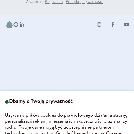
Akceptuję
Regulamin
i
Politykę prywatności
.
ul. Strzegomska 49
693 222 687
58-160 Świebodzice
Dbamy o Twoją prywatność
sklep@olini.pl
Polska
NIP 8860027066
Używamy plików cookies do prawidłowego działania strony,
REGON 890213034
personalizacji reklam, mierzenia ich skuteczności oraz analizy
ruchu. Twoje dane mogą być udostępniane partnerom
INFORMACJE
technologicznym, w tym Google (
dowiedz się, jak Google