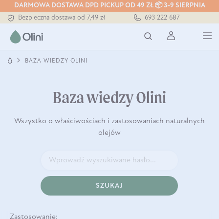
DARMOWA DOSTAWA DPD PICKUP OD 49 ZŁ 📦 3-9 SIERPNIA
Bezpieczna dostawa od 7,49 zł
693 222 687
Darmowa dostawa od 199 zł
Tłoczony zawsze na zimno
BAZA WIEDZY OLINI
Baza wiedzy Olini
Wszystko o właściwościach i zastosowaniach naturalnych
olejów
SZUKAJ
Zastosowanie: