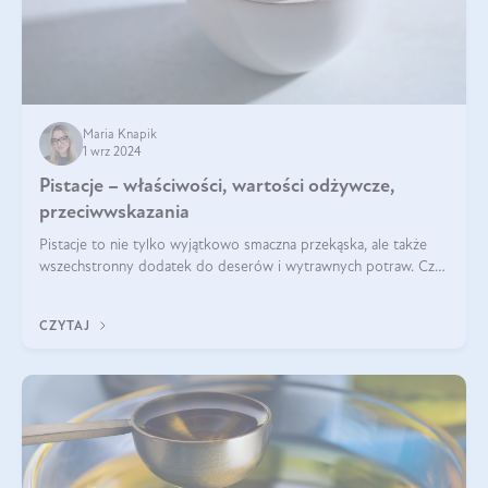
Maria Knapik
1 wrz 2024
Pistacje – właściwości, wartości odżywcze,
przeciwwskazania
Pistacje to nie tylko wyjątkowo smaczna przekąska, ale także
wszechstronny dodatek do deserów i wytrawnych potraw. Czy
pistacje są zdrowe? Jakie są ich właściwości? Gdzie rosną i czy
każdy może się ni
CZYTAJ