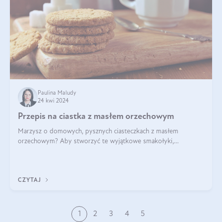
Paulina Maludy
24 kwi 2024
Przepis na ciastka z masłem orzechowym
Marzysz o domowych, pysznych ciasteczkach z masłem
orzechowym? Aby stworzyć te wyjątkowe smakołyki,
potrzebujesz kilku prostych składników takich jak masło
orzechowe, jajko, kawałki orzechów, mąka psz
CZYTAJ
1
2
3
4
5