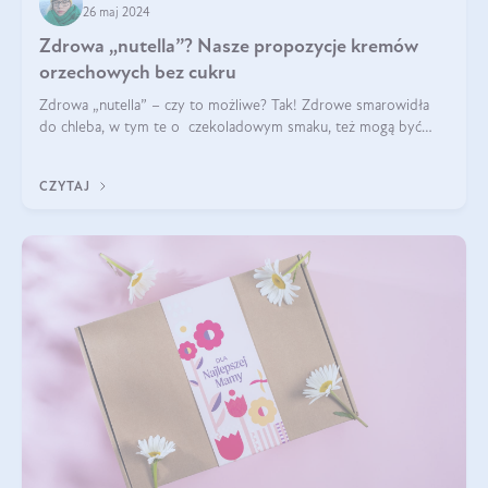
26 maj 2024
Zdrowa „nutella”? Nasze propozycje kremów
orzechowych bez cukru
Zdrowa „nutella” – czy to możliwe? Tak! Zdrowe smarowidła
do chleba, w tym te o czekoladowym smaku, też mogą być
pyszne. Przeczytaj nasz artykuł i dowiedz się więcej!
CZYTAJ