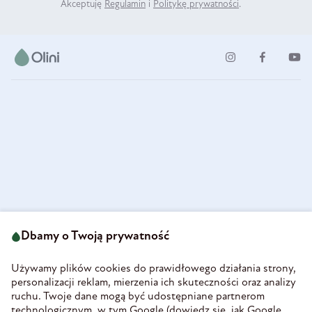
Akceptuję
Regulamin
i
Politykę prywatności
.
ul. Strzegomska 49
693 222 687
58-160 Świebodzice
Dbamy o Twoją prywatność
sklep@olini.pl
Polska
NIP 8860027066
Używamy plików cookies do prawidłowego działania strony,
REGON 890213034
personalizacji reklam, mierzenia ich skuteczności oraz analizy
ruchu. Twoje dane mogą być udostępniane partnerom
INFORMACJE
technologicznym, w tym Google (
dowiedz się, jak Google