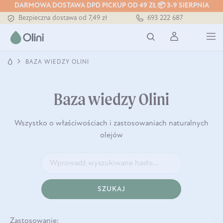
DARMOWA DOSTAWA DPD PICKUP OD 49 ZŁ 📦 3-9 SIERPNIA
Bezpieczna dostawa od 7,49 zł
693 222 687
Darmowa dostawa od 199 zł
Tłoczony zawsze na zimno
BAZA WIEDZY OLINI
Baza wiedzy Olini
Wszystko o właściwościach i zastosowaniach naturalnych
olejów
SZUKAJ
Zastosowanie: