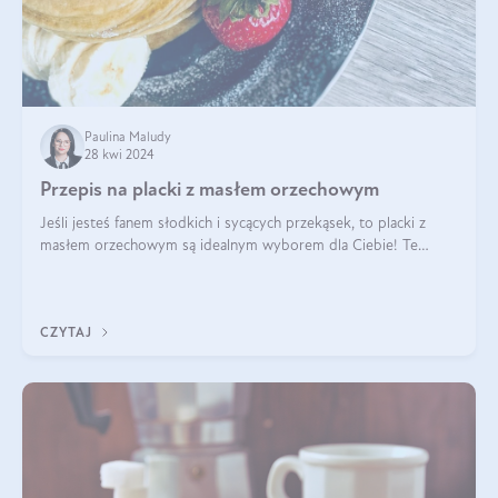
Paulina Maludy
28 kwi 2024
Przepis na placki z masłem orzechowym
Jeśli jesteś fanem słodkich i sycących przekąsek, to placki z
masłem orzechowym są idealnym wyborem dla Ciebie! Te
pyszne placuszki, idealne na śniadanie lub podwieczorek z
pewnością dostarczą Ci ener
CZYTAJ