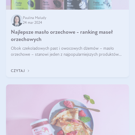
Paulina Maludy
24 mar 2024
Najlepsze masło orzechowe - ranking maseł
orzechowych
Obok czekoladowych past i owocowych dżemów – masło
orzechowe – stanowi jeden z najpopularniejszych produktów
żywieniowych i element wielu diet. Dobre masło orzechowe
naturalne to skarbnica protein ora
CZYTAJ