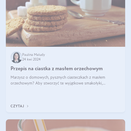
Paulina Maludy
24 kwi 2024
Przepis na ciastka z masłem orzechowym
Marzysz o domowych, pysznych ciasteczkach z masłem
orzechowym? Aby stworzyć te wyjątkowe smakołyki,
potrzebujesz kilku prostych składników takich jak masło
orzechowe, jajko, kawałki orzechów, mąka psz
CZYTAJ