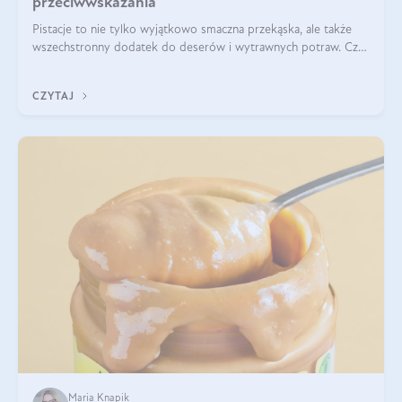
przeciwwskazania
Pistacje to nie tylko wyjątkowo smaczna przekąska, ale także
wszechstronny dodatek do deserów i wytrawnych potraw. Czy
pistacje są zdrowe? Jakie są ich właściwości? Gdzie rosną i czy
każdy może się ni
CZYTAJ
Maria Knapik