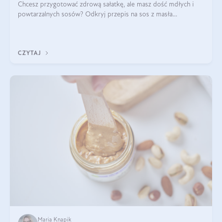
Chcesz przygotować zdrową sałatkę, ale masz dość mdłych i
powtarzalnych sosów? Odkryj przepis na sos z masła
orzechowego i sosu sojowego, idealny zdrowy sos orzechowy
do sałatki, którą przygotowała dl
CZYTAJ
Maria Knapik