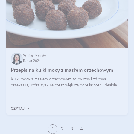
Paulina Maludy
13 mar 2024
Przepis na kulki mocy z masłem orzechowym
Kulki mocy z masłem orzechowym to pyszna i zdrowa
przekąska, która zyskuje coraz większą popularność. Idealnie
sprawdza się jako energetyczny dodatek do diety czy zdrowe
słodycze. Czym są te pyszne ku
CZYTAJ
1
2
3
4