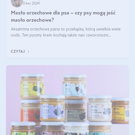
3 kwi 2024
Masło orzechowe dla psa – czy psy mogą jeść
masło orzechowe?
Aksamitna orzechowa pasta to przekąska, którą uwielbia wiele
osób. Ten pyszny krem kochają także nasi czworonożni
przyjaciele. W jaki sposób mogę psu podać masło orzechowe?
Czy jest ono bezpieczne d
CZYTAJ