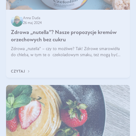
Anna Duda
26 maj 2024
Zdrowa „nutella”? Nasze propozycje kremów
orzechowych bez cukru
Zdrowa „nutella” – czy to możliwe? Tak! Zdrowe smarowidła
do chleba, w tym te o czekoladowym smaku, też mogą być
pyszne. Przeczytaj nasz artykuł i dowiedz się więcej!
CZYTAJ