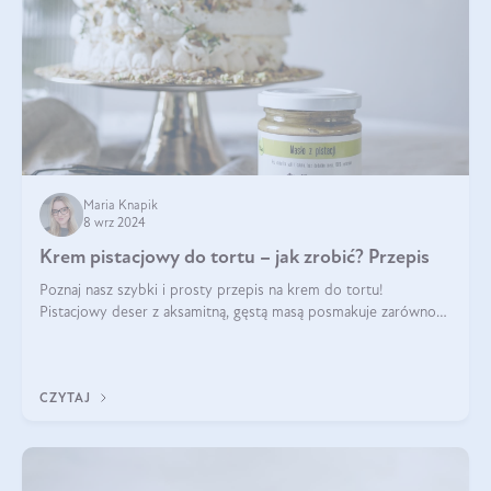
Maria Knapik
8 wrz 2024
Krem pistacjowy do tortu – jak zrobić? Przepis
Poznaj nasz szybki i prosty przepis na krem do tortu!
Pistacjowy deser z aksamitną, gęstą masą posmakuje zarówno
domownikom, jak i gościom. Dzięki niemu każdy kawałek ciasta
będzie prawdziwą ucztą dla
CZYTAJ