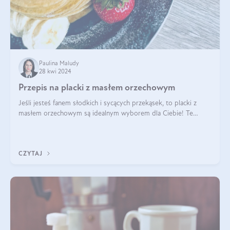
Paulina Maludy
28 kwi 2024
Przepis na placki z masłem orzechowym
Jeśli jesteś fanem słodkich i sycących przekąsek, to placki z
masłem orzechowym są idealnym wyborem dla Ciebie! Te
pyszne placuszki, idealne na śniadanie lub podwieczorek z
pewnością dostarczą Ci ener
CZYTAJ