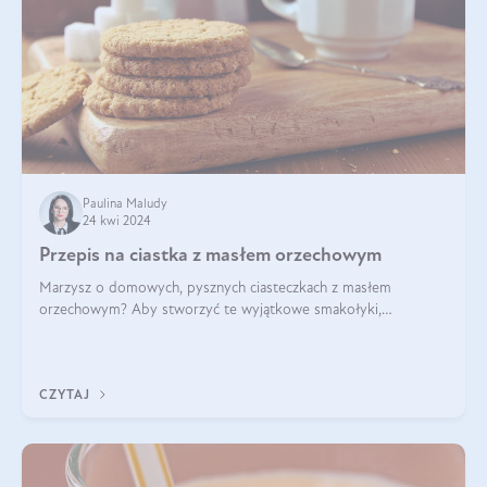
Paulina Maludy
24 kwi 2024
Przepis na ciastka z masłem orzechowym
Marzysz o domowych, pysznych ciasteczkach z masłem
orzechowym? Aby stworzyć te wyjątkowe smakołyki,
potrzebujesz kilku prostych składników takich jak masło
orzechowe, jajko, kawałki orzechów, mąka psz
CZYTAJ