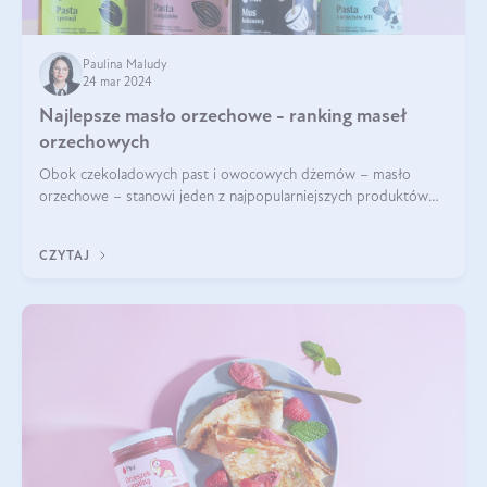
Paulina Maludy
24 mar 2024
Najlepsze masło orzechowe - ranking maseł
orzechowych
Obok czekoladowych past i owocowych dżemów – masło
orzechowe – stanowi jeden z najpopularniejszych produktów
żywieniowych i element wielu diet. Dobre masło orzechowe
naturalne to skarbnica protein ora
CZYTAJ