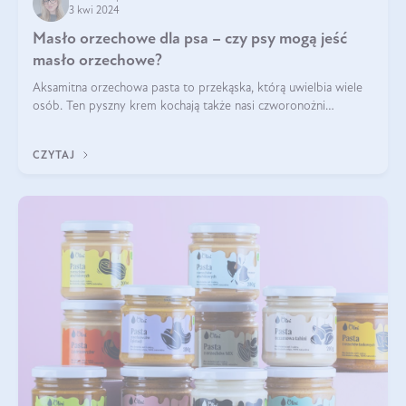
3 kwi 2024
Masło orzechowe dla psa – czy psy mogą jeść
masło orzechowe?
Aksamitna orzechowa pasta to przekąska, którą uwielbia wiele
osób. Ten pyszny krem kochają także nasi czworonożni
przyjaciele. W jaki sposób mogę psu podać masło orzechowe?
Czy jest ono bezpieczne d
CZYTAJ