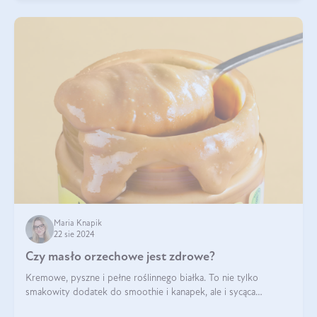
Maria Knapik
22 sie 2024
Czy masło orzechowe jest zdrowe?
Kremowe, pyszne i pełne roślinnego białka. To nie tylko
smakowity dodatek do smoothie i kanapek, ale i sycąca
przekąska dla całej rodziny. Czy warto jeść masło orzechowe?