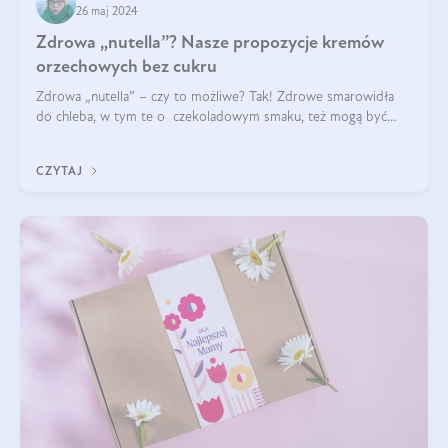
26 maj 2024
Zdrowa „nutella”? Nasze propozycje kremów
orzechowych bez cukru
Zdrowa „nutella” – czy to możliwe? Tak! Zdrowe smarowidła
do chleba, w tym te o czekoladowym smaku, też mogą być
pyszne. Przeczytaj nasz artykuł i dowiedz się więcej!
CZYTAJ