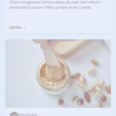
Chcesz przygotować zdrową sałatkę, ale masz dość mdłych i
powtarzalnych sosów? Odkryj przepis na sos z masła
orzechowego i sosu sojowego, idealny zdrowy sos orzechowy
do sałatki, którą przygotowała dl
CZYTAJ
Maria Knapik