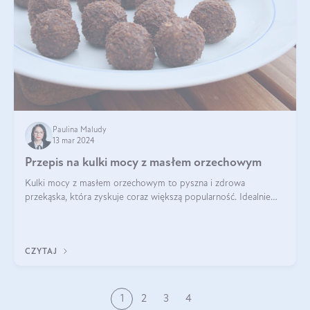
Paulina Maludy
13 mar 2024
Przepis na kulki mocy z masłem orzechowym
Kulki mocy z masłem orzechowym to pyszna i zdrowa
przekąska, która zyskuje coraz większą popularność. Idealnie
sprawdza się jako energetyczny dodatek do diety czy zdrowe
słodycze. Czym są te pyszne ku
CZYTAJ
1
2
3
4