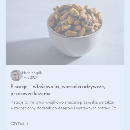
Maria Knapik
1 wrz 2024
Pistacje – właściwości, wartości odżywcze,
przeciwwskazania
Pistacje to nie tylko wyjątkowo smaczna przekąska, ale także
wszechstronny dodatek do deserów i wytrawnych potraw. Czy
pistacje są zdrowe? Jakie są ich właściwości? Gdzie rosną i czy
każdy może się ni
CZYTAJ