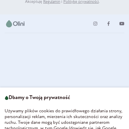
Akceptuję
Regulamin
i
Politykę prywatności
.
ul. Strzegomska 49
693 222 687
58-160 Świebodzice
Dbamy o Twoją prywatność
sklep@olini.pl
Polska
NIP 8860027066
Używamy plików cookies do prawidłowego działania strony,
REGON 890213034
personalizacji reklam, mierzenia ich skuteczności oraz analizy
ruchu. Twoje dane mogą być udostępniane partnerom
INFORMACJE
technologicznym, w tym Google (
dowiedz się, jak Google