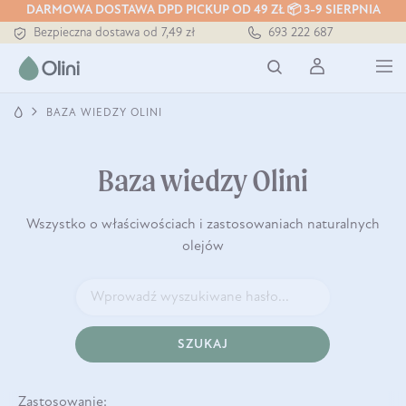
Tłoczony zawsze na zimno
DARMOWA DOSTAWA DPD PICKUP OD 49 ZŁ 📦 3-9 SIERPNIA
Bezpieczna dostawa od 7,49 zł
693 222 687
Darmowa dostawa od 199 zł
Tłoczony zawsze na zimno
BAZA WIEDZY OLINI
Baza wiedzy Olini
Wszystko o właściwościach i zastosowaniach naturalnych
olejów
SZUKAJ
Zastosowanie: