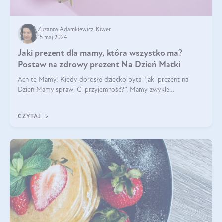
Zuzanna Adamkiewicz-Kiwer
15 maj 2024
Jaki prezent dla mamy, która wszystko ma?
Postaw na zdrowy prezent Na Dzień Matki
Ach te Mamy! Kiedy dorosłe dziecko pyta “jaki prezent na
Dzień Mamy sprawi Ci przyjemność?”, Mamy zwykle
odpowiadają ”Ja już wszystko mam!”. Co roku to samo. Jak
więc wybrać zdrowy prezent na Dzień Ma
CZYTAJ