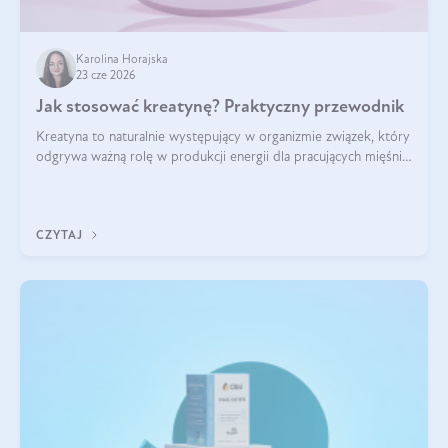
Karolina Horajska
23 cze 2026
Jak stosować kreatynę? Praktyczny przewodnik
Kreatyna to naturalnie występujący w organizmie związek, który
odgrywa ważną rolę w produkcji energii dla pracujących mięśni.
Choć przez lata kojarzono ją głównie ze sportami siłowymi, dziś
jest jednym z najlepiej przebadanych suplementów
stosowanych prze
CZYTAJ