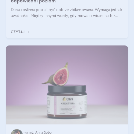
odpowiedni poziom
Dieta roślinna potrafi być dobrze zbilansowana. Wymaga jednak
uważności. Między innymi wtedy, gdy mowa o witaminach z
grupy B. Te składniki nie działają w pojedynkę. Tworzą system
naczyń połączonych.
CZYTAJ
mgr inż. Anna Sobol