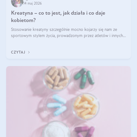
14 maj 2026
Kreatyna – co to jest, jak działa i co daje
kobietom?
Stosowanie kreatyny szczególnie mocno kojarzy się nam ze
sportowym stylem życia, prowadzonym przez atletów i innych
miłośników aktywności fizycznej. Nie bez powodu: faktycznie,
ten naturalny metabolit aminokwasów poprawia wydolność i
CZYTAJ
zwiększa masę