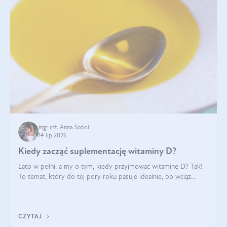
mgr inż. Anna Sobol
14 lip 2026
Kiedy zacząć suplementację witaminy D?
Lato w pełni, a my o tym, kiedy przyjmować witaminę D? Tak!
To temat, który do tej pory roku pasuje idealnie, bo wciąż
zdarza się, że suplementacja tej witaminy pozostawia
wątpliwości. Najczęstsze pytania dotyczą tego, ile trzeba być na
słońcu, aby witami
CZYTAJ