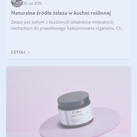
30 cze 2026
Naturalne źródła żelaza w kuchni roślinnej
Żelazo jest jednym z kluczowych składników mineralnych,
niezbędnym do prawidłowego funkcjonowania organizmu. Choć
często uważa się, że występuje głównie w produktach
odzwierzęcych, kuchnia roślinna oferuje wiele wartościowych
źródeł tego pierwiastka.
CZYTAJ