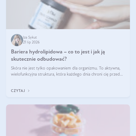
Iza Sykut
21 lip 2026
Bariera hydrolipidowa – co to jest i jak ją
skutecznie odbudować?
Skóra nie jest tylko opakowaniem dla organizmu. To aktywna,
wielofunkcyjna struktura, która każdego dnia chroni cię przed
utratą wody, wahaniami temperatury i czynnikami
środowiskowymi. Jednym z jej kluczowych elementów jest
CZYTAJ
bariera hydrolipidowa.