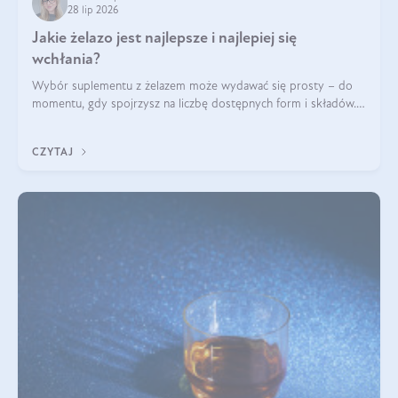
28 lip 2026
Jakie żelazo jest najlepsze i najlepiej się
wchłania?
Wybór suplementu z żelazem może wydawać się prosty – do
momentu, gdy spojrzysz na liczbę dostępnych form i składów.
Lepszy będzie bisglicynian, czy siarczan? Co wpływa na
wchłanianie żelaza i jakie dodatkowe składniki powinien
CZYTAJ
zawierać suplement?