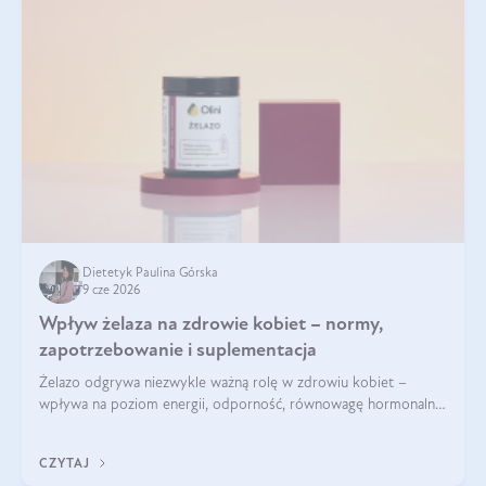
Dietetyk Paulina Górska
9 cze 2026
Wpływ żelaza na zdrowie kobiet – normy,
zapotrzebowanie i suplementacja
Żelazo odgrywa niezwykle ważną rolę w zdrowiu kobiet –
wpływa na poziom energii, odporność, równowagę hormonalną
i prawidłowy przebieg cyklu miesiączkowego oraz ciąży. Jego
niedobór może prowadzić m.in. do zmęczenia, bólów i
CZYTAJ
zawrotów głowy czy problemów z