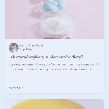
mgr inż. Anna Sobol
16 lip 2026
Jak czytać etykiety suplementów diety?
Etykiety suplementów są dla Ciebie niezrozumiałą tajemnicą? A
może wręcz przeciwnie, często je czytasz i dzięki temu, że
doskonale rozumiesz co jest na nich napisane, dokonujesz
najlepszych dla siebie decyzji zakupowych?
CZYTAJ