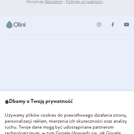
Akceptuję
Regulamin
i
Politykę prywatności
.
ul. Strzegomska 49
693 222 687
58-160 Świebodzice
Dbamy o Twoją prywatność
sklep@olini.pl
Polska
NIP 8860027066
Używamy plików cookies do prawidłowego działania strony,
REGON 890213034
personalizacji reklam, mierzenia ich skuteczności oraz analizy
ruchu. Twoje dane mogą być udostępniane partnerom
INFORMACJE
technologicznym, w tym Google (
dowiedz się, jak Google