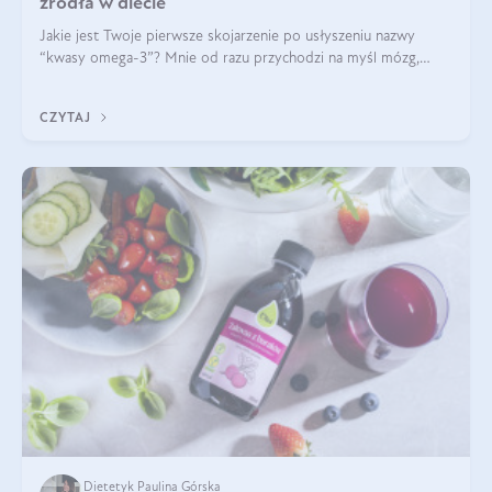
źródła w diecie
Jakie jest Twoje pierwsze skojarzenie po usłyszeniu nazwy
“kwasy omega-3”? Mnie od razu przychodzi na myśl mózg,
wsparcie układu nerwowego i zdrowie skóry. W tym artykule
skupimy się głównie na dwóch kwasach z tej rodziny: DHA oraz
CZYTAJ
EPA.
Dietetyk Paulina Górska