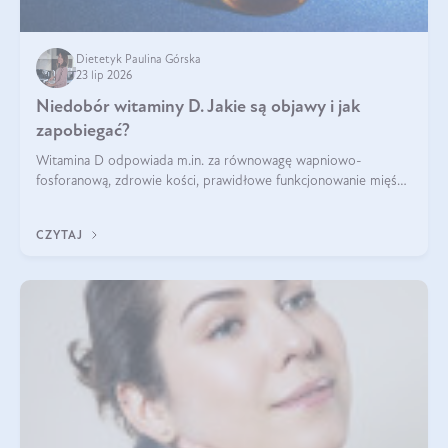
Dietetyk Paulina Górska
23 lip 2026
Niedobór witaminy D. Jakie są objawy i jak
zapobiegać?
Witamina D odpowiada m.in. za równowagę wapniowo-
fosforanową, zdrowie kości, prawidłowe funkcjonowanie mięśni
i wspieranie odporności. Mimo że organizm może ją wytwarzać
pod wpływem słońca, niedobór witaminy D pozostaje częstym
CZYTAJ
problemem.