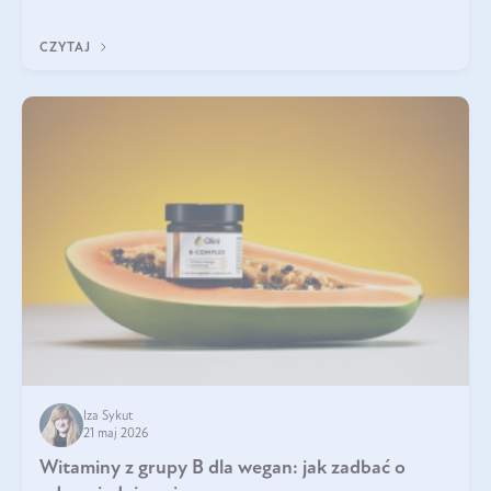
która sprawdza się najlepiej w praktyce. W tym artykule
przyglądamy się temu, jaka forma kreatyny jest najlepsza.
CZYTAJ
Iza Sykut
21 maj 2026
Witaminy z grupy B dla wegan: jak zadbać o