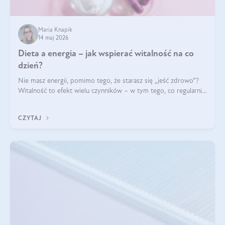
Maria Knapik
14 maj 2026
Dieta a energia – jak wspierać witalność na co
dzień?
Nie masz energii, pomimo tego, że starasz się „jeść zdrowo”?
Witalność to efekt wielu czynników – w tym tego, co regularnie
ląduje na talerzu. Zapotrzebowanie na składniki odżywcze różni
się w zależności od osoby
CZYTAJ