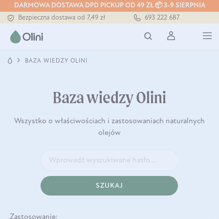
DARMOWA DOSTAWA DPD PICKUP OD 49 ZŁ 📦 3-9 SIERPNIA
Bezpieczna dostawa od 7,49 zł
693 222 687
Darmowa dostawa od 199 zł
Tłoczony zawsze na zimno
BAZA WIEDZY OLINI
Baza wiedzy Olini
Wszystko o właściwościach i zastosowaniach naturalnych
olejów
SZUKAJ
Zastosowanie: