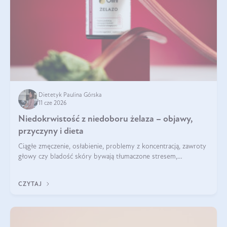
Dietetyk Paulina Górska
11 cze 2026
Niedokrwistość z niedoboru żelaza – objawy,
przyczyny i dieta
Ciągłe zmęczenie, osłabienie, problemy z koncentracją, zawroty
głowy czy bladość skóry bywają tłumaczone stresem,
przepracowaniem lub niedoborem snu. Tymczasem ich
przyczyną może być niedokrwistość z niedoboru żelaza.
CZYTAJ