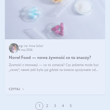
mgr inż. Anna Sobol
4 maj 2026
Novel Food — nowa żywność co to znaczy?
Żywność z innowacji — co to oznacza? Czy jedzenie może być
„nowe”, nawet jeśli było już gdzieś na świecie spożywane od
wieków? Czy w składnikach spożywczych mogą być obecne
jakieś nanomateriały? Dowiesz się tego z niniejszego artykułu:
poznasz definicję n
CZYTAJ
1
2
3
4
5