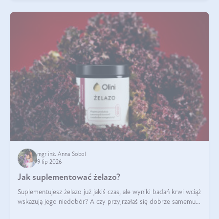
mgr inż. Anna Sobol
9 lip 2026
Jak suplementować żelazo?
Suplementujesz żelazo już jakiś czas, ale wyniki badań krwi wciąż
wskazują jego niedobór? A czy przyjrzałaś się dobrze samemu
sposobowi suplementacji tego mikroelementu? Dowiedz się, jak