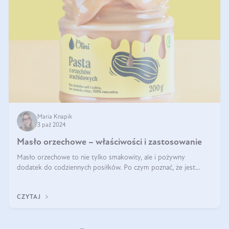
Maria Knapik
3 paź 2024
Masło orzechowe – właściwości i zastosowanie
Masło orzechowe to nie tylko smakowity, ale i pożywny
dodatek do codziennych posiłków. Po czym poznać, że jest
wysokiej jakości? Do jakich przepisów najlepiej je wykorzystać?
Czym różni się od pasty
CZYTAJ