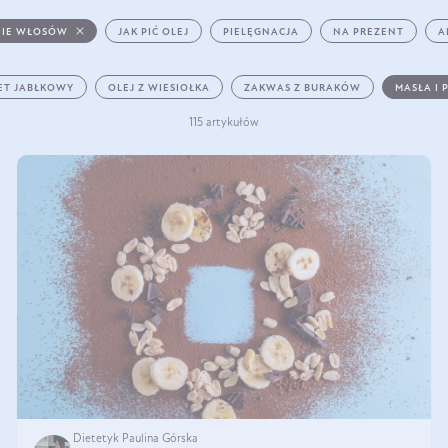
IE WŁOSÓW
JAK PIĆ OLEJ
PIELĘGNACJA
NA PREZENT
A
ET JABŁKOWY
OLEJ Z WIESIOŁKA
ZAKWAS Z BURAKÓW
MASŁA I 
115 artykułów
Dietetyk Paulina Górska