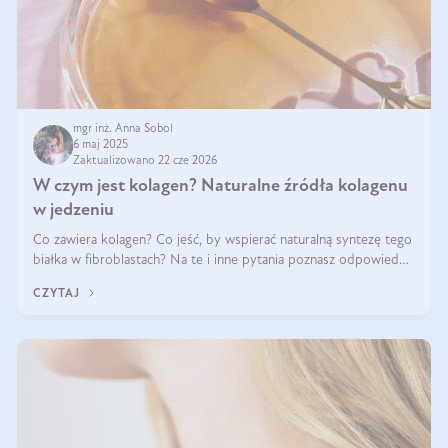
mgr inż. Anna Sobol
6 maj 2025
Zaktualizowano 22 cze 2026
W czym jest kolagen? Naturalne źródła kolagenu
w jedzeniu
Co zawiera kolagen? Co jeść, by wspierać naturalną syntezę tego
białka w fibroblastach? Na te i inne pytania poznasz odpowiedź
w tym artykule.
CZYTAJ