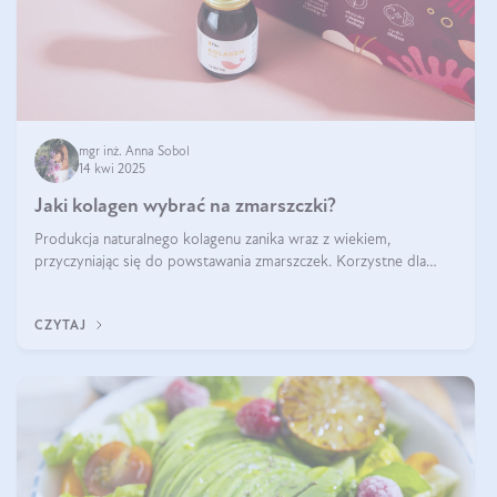
mgr inż. Anna Sobol
14 kwi 2025
Jaki kolagen wybrać na zmarszczki?
Produkcja naturalnego kolagenu zanika wraz z wiekiem,
przyczyniając się do powstawania zmarszczek. Korzystne dla
skóry efekty stosowania kolagenu w formie preparatów
doustnych potwierdzone zostały przez badania naukowe.
CZYTAJ