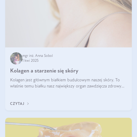
mgr inż. Anna Sobol
1 kwi 2025
Kolagen a starzenie się skóry
Kolagen jest głównym białkiem budulcowym naszej skóry. To
właśnie temu białku nasz największy organ zawdzięcza zdrowy
wygląd, odpowiednie nawilżenie i prawidłowe funkcjonowanie.tt
CZYTAJ