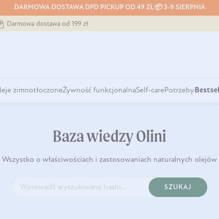
DARMOWA DOSTAWA DPD PICKUP OD 49 ZŁ 📦 3-9 SIERPNIA
Darmowa dostawa od 199 zł
leje zimnotłoczone
Żywność funkcjonalna
Self-care
Potrzeby
Bestsel
Baza wiedzy Olini
Wszystko o właściwościach i zastosowaniach naturalnych olejów
SZUKAJ