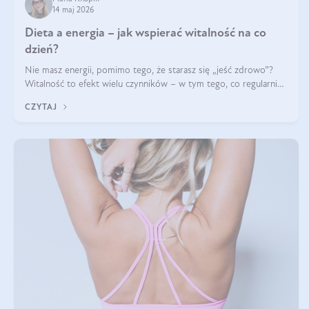
14 maj 2026
Dieta a energia – jak wspierać witalność na co
dzień?
Nie masz energii, pomimo tego, że starasz się „jeść zdrowo”?
Witalność to efekt wielu czynników – w tym tego, co regularnie
ląduje na talerzu. Zapotrzebowanie na składniki odżywcze różni
CZYTAJ
się w zależności od osoby