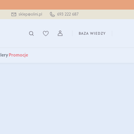
sklep@olini.pl
693 222 687
BAZA WIEDZY
lery
Promocje