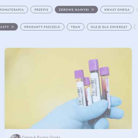
ROMATERAPIA
PRZEPIS
ZDROWE NAWYKI
KWASY OMEGA
PASTY
PRODUKTY PSZCZELE
TRAN
OLEJE DLA ZWIERZĄT
Dietetyk Paulina Górska