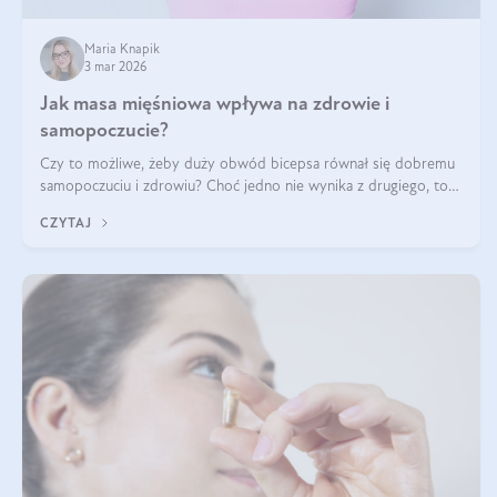
Maria Knapik
3 mar 2026
Jak masa mięśniowa wpływa na zdrowie i
samopoczucie?
Czy to możliwe, żeby duży obwód bicepsa równał się dobremu
samopoczuciu i zdrowiu? Choć jedno nie wynika z drugiego, to
jest między nimi powiązanie – masa mięśniowa może znacznie
CZYTAJ
poprawić jakość życia. W jaki sposób? W tym wpisie wszystko
wyjaśnimy.