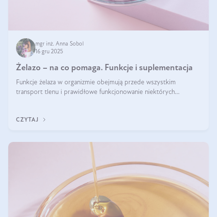
mgr inż. Anna Sobol
16 gru 2025
Żelazo – na co pomaga. Funkcje i suplementacja
Funkcje żelaza w organizmie obejmują przede wszystkim
transport tlenu i prawidłowe funkcjonowanie niektórych
enzymów. Żelazo odpowiada też za działanie układu
immunologicznego i nerwowego, szczególnie na wczesnym
CZYTAJ
etapie życia.