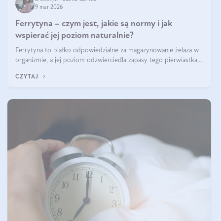
9 mar 2026
Ferrytyna – czym jest, jakie są normy i jak
wspierać jej poziom naturalnie?
Ferrytyna to białko odpowiedzialne za magazynowanie żelaza w
organizmie, a jej poziom odzwierciedla zapasy tego pierwiastka.
Warto dowiedzieć się więcej na jej temat, ponieważ niedobór
CZYTAJ
ferrytyny daje objawy, które mogą utrudniać codzienne
funkcjonowanie (