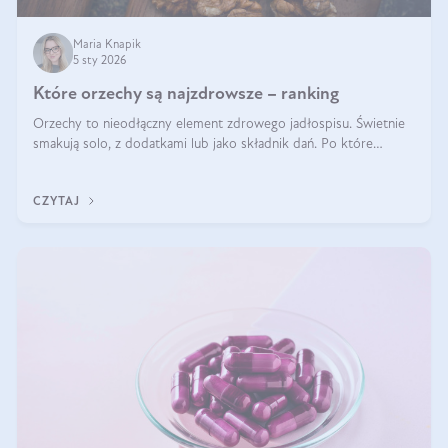
Maria Knapik
5 sty 2026
Które orzechy są najzdrowsze – ranking
Orzechy to nieodłączny element zdrowego jadłospisu. Świetnie
smakują solo, z dodatkami lub jako składnik dań. Po które
orzechy warto sięgać zamiast niezdrowej przekąski? Dowiesz się
z tego tekstu!
CZYTAJ