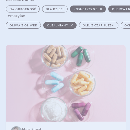
NA ODPORNOŚĆ
DLA DZIECI
KOSMETYCZNE
OLEJOWAN
Tematyka:
OLIWA Z OLIWEK
OLEJ LNIANY
OLEJ Z CZARNUSZKI
OC
Maria Knapik