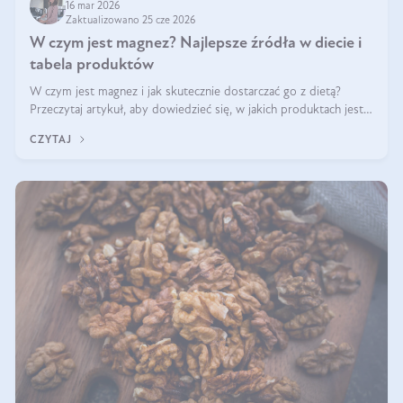
16 mar 2026
Zaktualizowano 25 cze 2026
W czym jest magnez? Najlepsze źródła w diecie i
tabela produktów
W czym jest magnez i jak skutecznie dostarczać go z dietą?
Przeczytaj artykuł, aby dowiedzieć się, w jakich produktach jest
najwięcej tego pierwiastka.
CZYTAJ