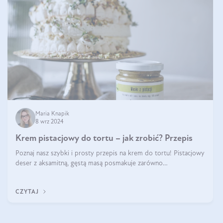
Maria Knapik
8 wrz 2024
Krem pistacjowy do tortu – jak zrobić? Przepis
Poznaj nasz szybki i prosty przepis na krem do tortu! Pistacjowy
deser z aksamitną, gęstą masą posmakuje zarówno
domownikom, jak i gościom. Dzięki niemu każdy kawałek ciasta
będzie prawdziwą ucztą dla
CZYTAJ