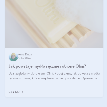
Anna Duda
17 lis 2024
Jak powstaje mydło ręcznie robione Olini?
Dziś zaglądamy do olejarni Olini. Podejrzymy, jak powstają mydła
ręcznie robione, które znajdziesz w naszym sklepie. Opowie nam
o tym Ela, do której należy produkcja mydła w Olini.
CZYTAJ