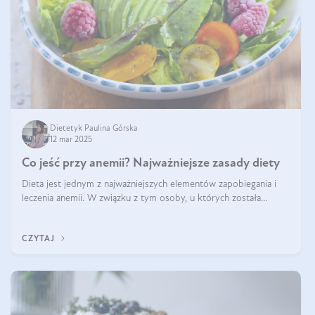
Dietetyk Paulina Górska
12 mar 2025
Co jeść przy anemii? Najważniejsze zasady diety
Dieta jest jednym z najważniejszych elementów zapobiegania i
leczenia anemii. W związku z tym osoby, u których została
zdiagnozowana, powinny wiedzieć, jakie produkty włączyć do
diety, a których lep
CZYTAJ