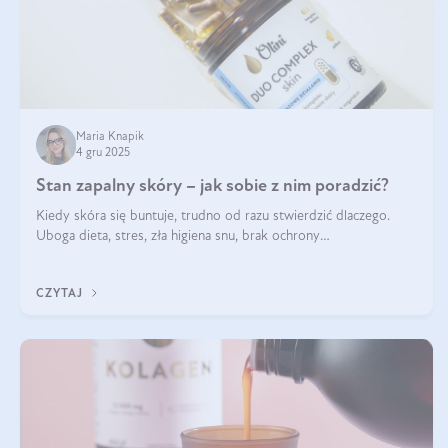
Maria Knapik
4 gru 2025
Stan zapalny skóry – jak sobie z nim poradzić?
Kiedy skóra się buntuje, trudno od razu stwierdzić dlaczego.
Uboga dieta, stres, zła higiena snu, brak ochrony
przeciwsłonecznej – powodów nasilenia stanów zapalnych może
być wiele. Jak poradzić sobie z ich przyczynami i skutkami?
CZYTAJ